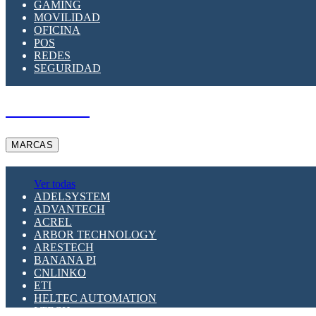
GAMING
MOVILIDAD
OFICINA
POS
REDES
SEGURIDAD
A PEDIDO
MARCAS
Ver todas
ADELSYSTEM
ADVANTECH
ACREL
ARBOR TECHNOLOGY
ARESTECH
BANANA PI
CNLINKO
ETI
HELTEC AUTOMATION
LTECH