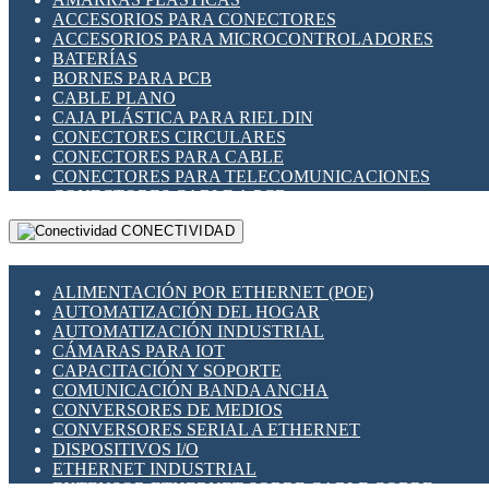
ENCHUFES INDUSTRIALES
ACCESORIOS PARA CONECTORES
INDICADORES PARA PANEL
ACCESORIOS PARA MICROCONTROLADORES
INTERFACES DE RELÉ
BATERÍAS
INTERRUPTORES FIN DE CARRERA
BORNES PARA PCB
LLAVES CONMUTADORAS
CABLE PLANO
MEDIDORES DE ENERGÍA Y TC'S DE CORRIENTE
CAJA PLÁSTICA PARA RIEL DIN
MOTORES PASO A PASO
CONECTORES CIRCULARES
PANTALLAS HMI
CONECTORES PARA CABLE
PLC -CONTROLADORES LÓGICO PROGRAMABLES
CONECTORES PARA TELECOMUNICACIONES
PROGRAMADORES DE HORARIO
CONECTORES CABLE A PCB
PROTECCIÓN ELÉCTRICA
CONECTORES PCB A CABLE
RELÉS DE PROTECCIÓN
CONECTIVIDAD
DIP SWITCHES
SENSORES CAPACITIVOS
DISPLAYS 7 SEGMENTOS
SENSORES DE POSICIÓN LINEAL
FUSIBLES Y PORTAFUSIBLES
SENSORES FOTOELÉCTRICOS
ALIMENTACIÓN POR ETHERNET (POE)
HERRAMIENTAS VARIAS
SENSORES INDUCTIVOS
AUTOMATIZACIÓN DEL HOGAR
ILUMINACIÓN LED
TEMPORIZADORES
AUTOMATIZACIÓN INDUSTRIAL
INTERRUPTORES REED
VARIACS
CÁMARAS PARA IOT
INTERFACES DE RELÉ
VARIADORES DE FRECUENCIA [VDF]
CAPACITACIÓN Y SOPORTE
OTROS RELÉS
SECCIONADORES - INTERRUPTORES
COMUNICACIÓN BANDA ANCHA
PROTECCIÓN TÉRMICA
MAQUINARIA
CONVERSORES DE MEDIOS
RELÉS AUTOMOTRICES
CONVERSORES SERIAL A ETHERNET
RELÉS DE SEÑAL
DISPOSITIVOS I/O
RELÉS DE ESTADO SÓLIDO SSR
ETHERNET INDUSTRIAL
RELÉS INDUSTRIALES
EXTENSOR ETHERNET SOBRE CABLE COBRE