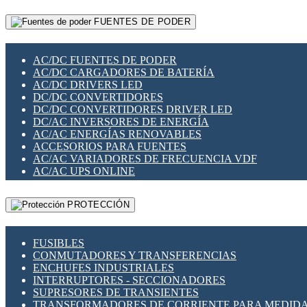
RELÉS INTELIGENTES WIFI
GATEWAY LORAWAN
RELÉS MINIATURA DE POTENCIA
FUENTES DE PODER
GESTIÓN DE REDES
SENSORES MAGNÉTICOS
INFRAESTRUCTURA ETHERCAT
SOPORTE PARA CIRCUITO IMPRESO
PERIFÉRICOS DE RED
SOQUETES PARA RELÉ
AC/DC FUENTES DE PODER
PLACAS MODULARES IOT
SWITCH Y MICROSWITCH
AC/DC CARGADORES DE BATERÍA
SWITCHES Y REDES WIFI
TARJETAS PI
AC/DC DRIVERS LED
SOLUCIONES IOT
UNIÓN Y DERIVACIÓN DE CABLE
DC/DC CONVERTIDORES
SOLUCIONES LORAWAN
DC/DC CONVERTIDORES DRIVER LED
SOLUCIONES RED CELULAR
DC/AC INVERSORES DE ENERGÍA
SEGURIDAD PARA REDES
AC/AC ENERGÍAS RENOVABLES
SWITCHES LAN
ACCESORIOS PARA FUENTES
TELEFONÍA IP (VOIP)
AC/AC VARIADORES DE FRECUENCIA VDF
VIGILANCIA IP (CCTV)
AC/AC UPS ONLINE
MESHTASTIC
PROTECCIÓN
FUSIBLES
CONMUTADORES Y TRANSFERENCIAS
ENCHUFES INDUSTRIALES
INTERRUPTORES - SECCIONADORES
SUPRESORES DE TRANSIENTES
TRANSFORMADORES DE CORRIENTE PARA MEDID