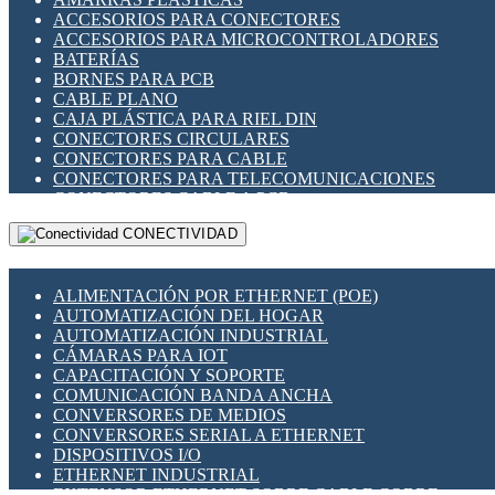
ENCHUFES INDUSTRIALES
ACCESORIOS PARA CONECTORES
INDICADORES PARA PANEL
ACCESORIOS PARA MICROCONTROLADORES
INTERFACES DE RELÉ
BATERÍAS
INTERRUPTORES FIN DE CARRERA
BORNES PARA PCB
LLAVES CONMUTADORAS
CABLE PLANO
MEDIDORES DE ENERGÍA Y TC'S DE CORRIENTE
CAJA PLÁSTICA PARA RIEL DIN
MOTORES PASO A PASO
CONECTORES CIRCULARES
PANTALLAS HMI
CONECTORES PARA CABLE
PLC -CONTROLADORES LÓGICO PROGRAMABLES
CONECTORES PARA TELECOMUNICACIONES
PROGRAMADORES DE HORARIO
CONECTORES CABLE A PCB
PROTECCIÓN ELÉCTRICA
CONECTORES PCB A CABLE
RELÉS DE PROTECCIÓN
CONECTIVIDAD
DIP SWITCHES
SENSORES CAPACITIVOS
DISPLAYS 7 SEGMENTOS
SENSORES DE POSICIÓN LINEAL
FUSIBLES Y PORTAFUSIBLES
SENSORES FOTOELÉCTRICOS
ALIMENTACIÓN POR ETHERNET (POE)
HERRAMIENTAS VARIAS
SENSORES INDUCTIVOS
AUTOMATIZACIÓN DEL HOGAR
ILUMINACIÓN LED
TEMPORIZADORES
AUTOMATIZACIÓN INDUSTRIAL
INTERRUPTORES REED
VARIACS
CÁMARAS PARA IOT
INTERFACES DE RELÉ
VARIADORES DE FRECUENCIA [VDF]
CAPACITACIÓN Y SOPORTE
OTROS RELÉS
SECCIONADORES - INTERRUPTORES
COMUNICACIÓN BANDA ANCHA
PROTECCIÓN TÉRMICA
MAQUINARIA
CONVERSORES DE MEDIOS
RELÉS AUTOMOTRICES
CONVERSORES SERIAL A ETHERNET
RELÉS DE SEÑAL
DISPOSITIVOS I/O
RELÉS DE ESTADO SÓLIDO SSR
ETHERNET INDUSTRIAL
RELÉS INDUSTRIALES
EXTENSOR ETHERNET SOBRE CABLE COBRE