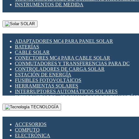
INSTRUMENTOS DE MEDIDA
SOLAR
ADAPTADORES MC4 PARA PANEL SOLAR
BATERÍAS
CABLE SOLAR
CONECTORES MC4 PARA CABLE SOLAR
CONMUTADORES Y TRANSFERENCIAS PARA DC
CONTROLADORES DE CARGA SOLAR
ESTACIÓN DE ENERGÍA
FUSIBLES FOTOVOLTÁICOS
HERRAMIENTAS SOLARES
INTERRUPTORES AUTOMÁTICOS SOLARES
INTERRUPTORES - SECCIONADORES FOTOVOLTÁI
MONTAJE PANEL SOLAR
TECNOLOGÍA
PORTA FUSIBLES Y SECCIONADORES FOTOVOLTAI
SUPRESOR DE TRANSIENTES SPDS PARA APLICACI
ACCESORIOS
COMPUTO
ELECTRÓNICA