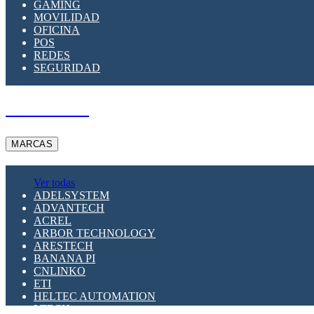
GAMING
MOVILIDAD
OFICINA
POS
REDES
SEGURIDAD
A PEDIDO
MARCAS
Ver todas
ADELSYSTEM
ADVANTECH
ACREL
ARBOR TECHNOLOGY
ARESTECH
BANANA PI
CNLINKO
ETI
HELTEC AUTOMATION
LTECH