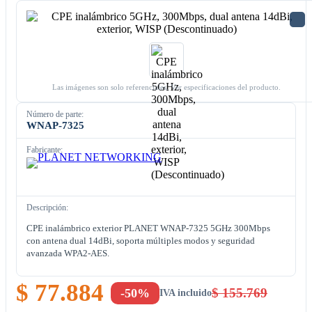
Las imágenes son solo referenciales. Ver especificaciones del producto.
Número de parte:
WNAP-7325
Fabricante:
Descripción:
CPE inalámbrico exterior PLANET WNAP-7325 5GHz 300Mbps
con antena dual 14dBi, soporta múltiples modos y seguridad
avanzada WPA2-AES.
$ 77.884
$ 155.769
-50%
IVA incluido