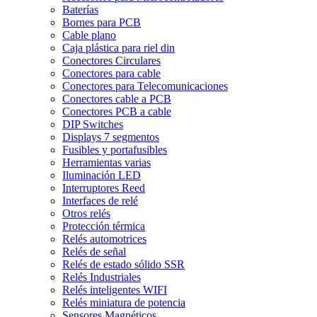
Baterías
Bornes para PCB
Cable plano
Caja plástica para riel din
Conectores Circulares
Conectores para cable
Conectores para Telecomunicaciones
Conectores cable a PCB
Conectores PCB a cable
DIP Switches
Displays 7 segmentos
Fusibles y portafusibles
Herramientas varias
Iluminación LED
Interruptores Reed
Interfaces de relé
Otros relés
Protección térmica
Relés automotrices
Relés de señal
Relés de estado sólido SSR
Relés Industriales
Relés inteligentes WIFI
Relés miniatura de potencia
Sensores Magnéticos