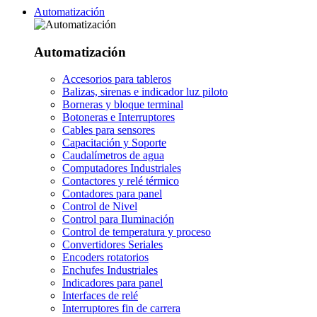
Automatización
Automatización
Accesorios para tableros
Balizas, sirenas e indicador luz piloto
Borneras y bloque terminal
Botoneras e Interruptores
Cables para sensores
Capacitación y Soporte
Caudalímetros de agua
Computadores Industriales
Contactores y relé térmico
Contadores para panel
Control de Nivel
Control para Iluminación
Control de temperatura y proceso
Convertidores Seriales
Encoders rotatorios
Enchufes Industriales
Indicadores para panel
Interfaces de relé
Interruptores fin de carrera