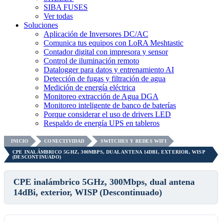
SIBA FUSES
Ver todas
Soluciones
Aplicación de Inversores DC/AC
Comunica tus equipos con LoRA Meshtastic
Contador digital con impresora y sensor
Control de iluminación remoto
Datalogger para datos y entrenamiento AI
Detección de fugas y filtración de agua
Medición de energía eléctrica
Monitoreo extracción de Agua DGA
Monitoreo inteligente de banco de baterías
Porque considerar el uso de drivers LED
Respaldo de energía UPS en tableros
INICIO
CONECTIVIDAD
SWITCHES Y REDES WIFI
CPE INALÁMBRICO 5GHZ, 300MBPS, DUAL ANTENA 14DBI, EXTERIOR, WISP
(DESCONTINUADO)
CPE inalámbrico 5GHz, 300Mbps, dual antena
14dBi, exterior, WISP (Descontinuado)