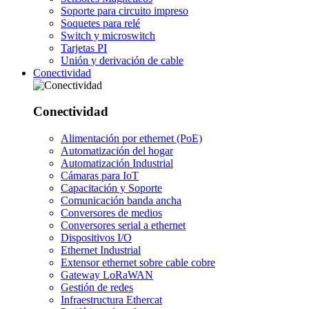
Soporte para circuito impreso
Soquetes para relé
Switch y microswitch
Tarjetas PI
Unión y derivación de cable
Conectividad
Conectividad
Alimentación por ethernet (PoE)
Automatización del hogar
Automatización Industrial
Cámaras para IoT
Capacitación y Soporte
Comunicación banda ancha
Conversores de medios
Conversores serial a ethernet
Dispositivos I/O
Ethernet Industrial
Extensor ethernet sobre cable cobre
Gateway LoRaWAN
Gestión de redes
Infraestructura Ethercat