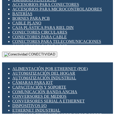
ENCHUFES INDUSTRIALES
ACCESORIOS PARA CONECTORES
INDICADORES PARA PANEL
ACCESORIOS PARA MICROCONTROLADORES
INTERFACES DE RELÉ
BATERÍAS
INTERRUPTORES FIN DE CARRERA
BORNES PARA PCB
LLAVES CONMUTADORAS
CABLE PLANO
MEDIDORES DE ENERGÍA Y TC'S DE CORRIENTE
CAJA PLÁSTICA PARA RIEL DIN
MOTORES PASO A PASO
CONECTORES CIRCULARES
PANTALLAS HMI
CONECTORES PARA CABLE
PLC -CONTROLADORES LÓGICO PROGRAMABLES
CONECTORES PARA TELECOMUNICACIONES
PROGRAMADORES DE HORARIO
CONECTORES CABLE A PCB
PROTECCIÓN ELÉCTRICA
CONECTORES PCB A CABLE
RELÉS DE PROTECCIÓN
CONECTIVIDAD
DIP SWITCHES
SENSORES CAPACITIVOS
DISPLAYS 7 SEGMENTOS
SENSORES DE POSICIÓN LINEAL
FUSIBLES Y PORTAFUSIBLES
SENSORES FOTOELÉCTRICOS
ALIMENTACIÓN POR ETHERNET (POE)
HERRAMIENTAS VARIAS
SENSORES INDUCTIVOS
AUTOMATIZACIÓN DEL HOGAR
ILUMINACIÓN LED
TEMPORIZADORES
AUTOMATIZACIÓN INDUSTRIAL
INTERRUPTORES REED
VARIACS
CÁMARAS PARA IOT
INTERFACES DE RELÉ
VARIADORES DE FRECUENCIA [VDF]
CAPACITACIÓN Y SOPORTE
OTROS RELÉS
SECCIONADORES - INTERRUPTORES
COMUNICACIÓN BANDA ANCHA
PROTECCIÓN TÉRMICA
MAQUINARIA
CONVERSORES DE MEDIOS
RELÉS AUTOMOTRICES
CONVERSORES SERIAL A ETHERNET
RELÉS DE SEÑAL
DISPOSITIVOS I/O
RELÉS DE ESTADO SÓLIDO SSR
ETHERNET INDUSTRIAL
RELÉS INDUSTRIALES
EXTENSOR ETHERNET SOBRE CABLE COBRE