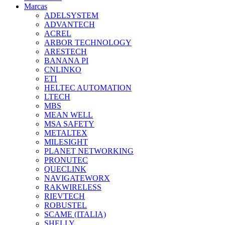
Marcas
ADELSYSTEM
ADVANTECH
ACREL
ARBOR TECHNOLOGY
ARESTECH
BANANA PI
CNLINKO
ETI
HELTEC AUTOMATION
LTECH
MBS
MEAN WELL
MSA SAFETY
METALTEX
MILESIGHT
PLANET NETWORKING
PRONUTEC
QUECLINK
NAVIGATEWORX
RAKWIRELESS
RIEVTECH
ROBUSTEL
SCAME (ITALIA)
SHELLY