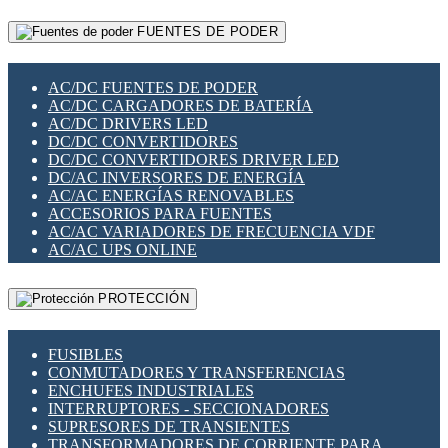
RELÉS INTELIGENTES WIFI
GATEWAY LORAWAN
RELÉS MINIATURA DE POTENCIA
FUENTES DE PODER
GESTIÓN DE REDES
SENSORES MAGNÉTICOS
INFRAESTRUCTURA ETHERCAT
SOPORTE PARA CIRCUITO IMPRESO
PERIFÉRICOS DE RED
SOQUETES PARA RELÉ
AC/DC FUENTES DE PODER
PLACAS MODULARES IOT
SWITCH Y MICROSWITCH
AC/DC CARGADORES DE BATERÍA
SWITCHES Y REDES WIFI
TARJETAS PI
AC/DC DRIVERS LED
SOLUCIONES IOT
UNIÓN Y DERIVACIÓN DE CABLE
DC/DC CONVERTIDORES
SOLUCIONES LORAWAN
DC/DC CONVERTIDORES DRIVER LED
SOLUCIONES RED CELULAR
DC/AC INVERSORES DE ENERGÍA
SEGURIDAD PARA REDES
AC/AC ENERGÍAS RENOVABLES
SWITCHES LAN
ACCESORIOS PARA FUENTES
TELEFONÍA IP (VOIP)
AC/AC VARIADORES DE FRECUENCIA VDF
VIGILANCIA IP (CCTV)
AC/AC UPS ONLINE
MESHTASTIC
PROTECCIÓN
FUSIBLES
CONMUTADORES Y TRANSFERENCIAS
ENCHUFES INDUSTRIALES
INTERRUPTORES - SECCIONADORES
SUPRESORES DE TRANSIENTES
TRANSFORMADORES DE CORRIENTE PARA