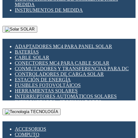
MEDIDA
INSTRUMENTOS DE MEDIDA
SOLAR
ADAPTADORES MC4 PARA PANEL SOLAR
BATERÍAS
CABLE SOLAR
CONECTORES MC4 PARA CABLE SOLAR
CONMUTADORES Y TRANSFERENCIAS PARA DC
CONTROLADORES DE CARGA SOLAR
ESTACIÓN DE ENERGÍA
FUSIBLES FOTOVOLTÁICOS
HERRAMIENTAS SOLARES
INTERRUPTORES AUTOMÁTICOS SOLARES
INTERRUPTORES - SECCIONADORES
FOTOVOLTÁICOS
TECNOLOGÍA
MONTAJE PANEL SOLAR
PORTA FUSIBLES Y SECCIONADORES
FOTOVOLTAICOS
ACCESORIOS
SUPRESOR DE TRANSIENTES SPDS PARA
COMPUTO
APLICACIONES FOTOVOLTAICAS