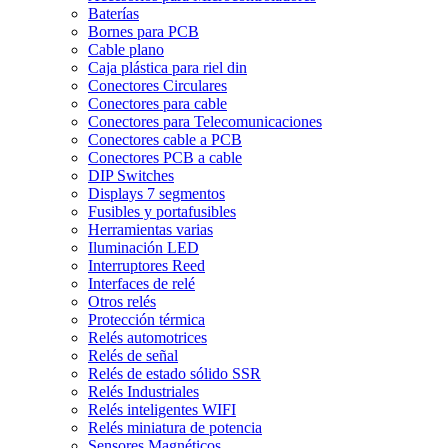
Baterías
Bornes para PCB
Cable plano
Caja plástica para riel din
Conectores Circulares
Conectores para cable
Conectores para Telecomunicaciones
Conectores cable a PCB
Conectores PCB a cable
DIP Switches
Displays 7 segmentos
Fusibles y portafusibles
Herramientas varias
Iluminación LED
Interruptores Reed
Interfaces de relé
Otros relés
Protección térmica
Relés automotrices
Relés de señal
Relés de estado sólido SSR
Relés Industriales
Relés inteligentes WIFI
Relés miniatura de potencia
Sensores Magnéticos