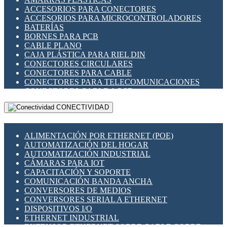
ENCHUFES INDUSTRIALES
ACCESORIOS PARA CONECTORES
INDICADORES PARA PANEL
ACCESORIOS PARA MICROCONTROLADORES
INTERFACES DE RELÉ
BATERÍAS
INTERRUPTORES FIN DE CARRERA
BORNES PARA PCB
LLAVES CONMUTADORAS
CABLE PLANO
MEDIDORES DE ENERGÍA Y TC'S DE CORRIENTE
CAJA PLÁSTICA PARA RIEL DIN
MOTORES PASO A PASO
CONECTORES CIRCULARES
PANTALLAS HMI
CONECTORES PARA CABLE
PLC -CONTROLADORES LÓGICO PROGRAMABLES
CONECTORES PARA TELECOMUNICACIONES
PROGRAMADORES DE HORARIO
CONECTORES CABLE A PCB
PROTECCIÓN ELÉCTRICA
CONECTORES PCB A CABLE
RELÉS DE PROTECCIÓN
CONECTIVIDAD
DIP SWITCHES
SENSORES CAPACITIVOS
DISPLAYS 7 SEGMENTOS
SENSORES DE POSICIÓN LINEAL
FUSIBLES Y PORTAFUSIBLES
SENSORES FOTOELÉCTRICOS
ALIMENTACIÓN POR ETHERNET (POE)
HERRAMIENTAS VARIAS
SENSORES INDUCTIVOS
AUTOMATIZACIÓN DEL HOGAR
ILUMINACIÓN LED
TEMPORIZADORES
AUTOMATIZACIÓN INDUSTRIAL
INTERRUPTORES REED
VARIACS
CÁMARAS PARA IOT
INTERFACES DE RELÉ
VARIADORES DE FRECUENCIA [VDF]
CAPACITACIÓN Y SOPORTE
OTROS RELÉS
SECCIONADORES - INTERRUPTORES
COMUNICACIÓN BANDA ANCHA
PROTECCIÓN TÉRMICA
MAQUINARIA
CONVERSORES DE MEDIOS
RELÉS AUTOMOTRICES
CONVERSORES SERIAL A ETHERNET
RELÉS DE SEÑAL
DISPOSITIVOS I/O
RELÉS DE ESTADO SÓLIDO SSR
ETHERNET INDUSTRIAL
RELÉS INDUSTRIALES
EXTENSOR ETHERNET SOBRE CABLE COBRE