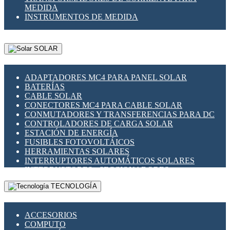
MEDIDA
INSTRUMENTOS DE MEDIDA
SOLAR
ADAPTADORES MC4 PARA PANEL SOLAR
BATERÍAS
CABLE SOLAR
CONECTORES MC4 PARA CABLE SOLAR
CONMUTADORES Y TRANSFERENCIAS PARA DC
CONTROLADORES DE CARGA SOLAR
ESTACIÓN DE ENERGÍA
FUSIBLES FOTOVOLTÁICOS
HERRAMIENTAS SOLARES
INTERRUPTORES AUTOMÁTICOS SOLARES
INTERRUPTORES - SECCIONADORES
FOTOVOLTÁICOS
TECNOLOGÍA
MONTAJE PANEL SOLAR
PORTA FUSIBLES Y SECCIONADORES
FOTOVOLTAICOS
ACCESORIOS
SUPRESOR DE TRANSIENTES SPDS PARA
COMPUTO
APLICACIONES FOTOVOLTAICAS