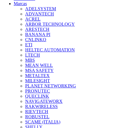
Marcas
ADELSYSTEM
ADVANTECH
ACREL
ARBOR TECHNOLOGY
ARESTECH
BANANA PI
CNLINKO
ETI
HELTEC AUTOMATION
LTECH
MBS
MEAN WELL
MSA SAFETY
METALTEX
MILESIGHT
PLANET NETWORKING
PRONUTEC
QUECLINK
NAVIGATEWORX
RAKWIRELESS
RIEVTECH
ROBUSTEL
SCAME (ITALIA)
SHELLY