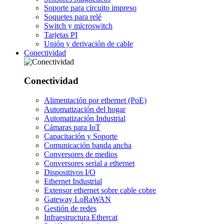
Soporte para circuito impreso
Soquetes para relé
Switch y microswitch
Tarjetas PI
Unión y derivación de cable
Conectividad
Conectividad
Alimentación por ethernet (PoE)
Automatización del hogar
Automatización Industrial
Cámaras para IoT
Capacitación y Soporte
Comunicación banda ancha
Conversores de medios
Conversores serial a ethernet
Dispositivos I/O
Ethernet Industrial
Extensor ethernet sobre cable cobre
Gateway LoRaWAN
Gestión de redes
Infraestructura Ethercat