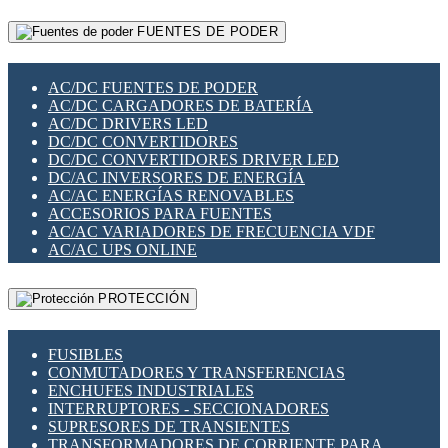
RELÉS INTELIGENTES WIFI
GATEWAY LORAWAN
RELÉS MINIATURA DE POTENCIA
FUENTES DE PODER
GESTIÓN DE REDES
SENSORES MAGNÉTICOS
INFRAESTRUCTURA ETHERCAT
SOPORTE PARA CIRCUITO IMPRESO
PERIFÉRICOS DE RED
SOQUETES PARA RELÉ
AC/DC FUENTES DE PODER
PLACAS MODULARES IOT
SWITCH Y MICROSWITCH
AC/DC CARGADORES DE BATERÍA
SWITCHES Y REDES WIFI
TARJETAS PI
AC/DC DRIVERS LED
SOLUCIONES IOT
UNIÓN Y DERIVACIÓN DE CABLE
DC/DC CONVERTIDORES
SOLUCIONES LORAWAN
DC/DC CONVERTIDORES DRIVER LED
SOLUCIONES RED CELULAR
DC/AC INVERSORES DE ENERGÍA
SEGURIDAD PARA REDES
AC/AC ENERGÍAS RENOVABLES
SWITCHES LAN
ACCESORIOS PARA FUENTES
TELEFONÍA IP (VOIP)
AC/AC VARIADORES DE FRECUENCIA VDF
VIGILANCIA IP (CCTV)
AC/AC UPS ONLINE
MESHTASTIC
PROTECCIÓN
FUSIBLES
CONMUTADORES Y TRANSFERENCIAS
ENCHUFES INDUSTRIALES
INTERRUPTORES - SECCIONADORES
SUPRESORES DE TRANSIENTES
TRANSFORMADORES DE CORRIENTE PARA