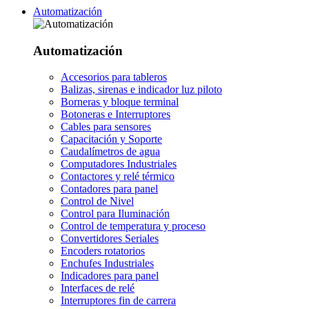
Automatización
Automatización
Accesorios para tableros
Balizas, sirenas e indicador luz piloto
Borneras y bloque terminal
Botoneras e Interruptores
Cables para sensores
Capacitación y Soporte
Caudalímetros de agua
Computadores Industriales
Contactores y relé térmico
Contadores para panel
Control de Nivel
Control para Iluminación
Control de temperatura y proceso
Convertidores Seriales
Encoders rotatorios
Enchufes Industriales
Indicadores para panel
Interfaces de relé
Interruptores fin de carrera