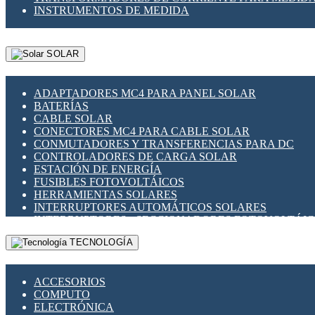
INSTRUMENTOS DE MEDIDA
SOLAR
ADAPTADORES MC4 PARA PANEL SOLAR
BATERÍAS
CABLE SOLAR
CONECTORES MC4 PARA CABLE SOLAR
CONMUTADORES Y TRANSFERENCIAS PARA DC
CONTROLADORES DE CARGA SOLAR
ESTACIÓN DE ENERGÍA
FUSIBLES FOTOVOLTÁICOS
HERRAMIENTAS SOLARES
INTERRUPTORES AUTOMÁTICOS SOLARES
INTERRUPTORES - SECCIONADORES FOTOVOLTÁI
MONTAJE PANEL SOLAR
TECNOLOGÍA
PORTA FUSIBLES Y SECCIONADORES FOTOVOLTAI
SUPRESOR DE TRANSIENTES SPDS PARA APLICACI
ACCESORIOS
COMPUTO
ELECTRÓNICA