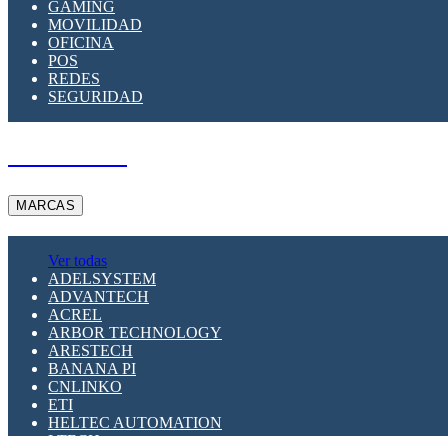
GAMING
MOVILIDAD
OFICINA
POS
REDES
SEGURIDAD
A PEDIDO
MARCAS
Ver todas
ADELSYSTEM
ADVANTECH
ACREL
ARBOR TECHNOLOGY
ARESTECH
BANANA PI
CNLINKO
ETI
HELTEC AUTOMATION
LTECH