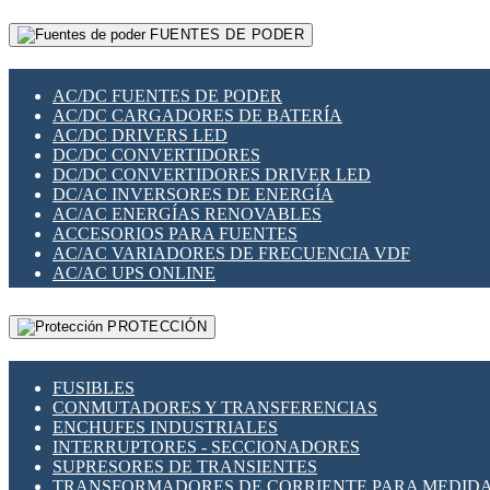
RELÉS INTELIGENTES WIFI
GATEWAY LORAWAN
RELÉS MINIATURA DE POTENCIA
FUENTES DE PODER
GESTIÓN DE REDES
SENSORES MAGNÉTICOS
INFRAESTRUCTURA ETHERCAT
SOPORTE PARA CIRCUITO IMPRESO
PERIFÉRICOS DE RED
SOQUETES PARA RELÉ
AC/DC FUENTES DE PODER
PLACAS MODULARES IOT
SWITCH Y MICROSWITCH
AC/DC CARGADORES DE BATERÍA
SWITCHES Y REDES WIFI
TARJETAS PI
AC/DC DRIVERS LED
SOLUCIONES IOT
UNIÓN Y DERIVACIÓN DE CABLE
DC/DC CONVERTIDORES
SOLUCIONES LORAWAN
DC/DC CONVERTIDORES DRIVER LED
SOLUCIONES RED CELULAR
DC/AC INVERSORES DE ENERGÍA
SEGURIDAD PARA REDES
AC/AC ENERGÍAS RENOVABLES
SWITCHES LAN
ACCESORIOS PARA FUENTES
TELEFONÍA IP (VOIP)
AC/AC VARIADORES DE FRECUENCIA VDF
VIGILANCIA IP (CCTV)
AC/AC UPS ONLINE
MESHTASTIC
PROTECCIÓN
FUSIBLES
CONMUTADORES Y TRANSFERENCIAS
ENCHUFES INDUSTRIALES
INTERRUPTORES - SECCIONADORES
SUPRESORES DE TRANSIENTES
TRANSFORMADORES DE CORRIENTE PARA MEDID