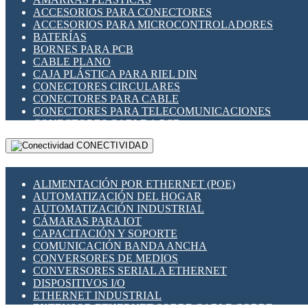
ENCHUFES INDUSTRIALES
ACCESORIOS PARA CONECTORES
INDICADORES PARA PANEL
ACCESORIOS PARA MICROCONTROLADORES
INTERFACES DE RELÉ
BATERÍAS
INTERRUPTORES FIN DE CARRERA
BORNES PARA PCB
LLAVES CONMUTADORAS
CABLE PLANO
MEDIDORES DE ENERGÍA Y TC'S DE CORRIENTE
CAJA PLÁSTICA PARA RIEL DIN
MOTORES PASO A PASO
CONECTORES CIRCULARES
PANTALLAS HMI
CONECTORES PARA CABLE
PLC -CONTROLADORES LÓGICO PROGRAMABLES
CONECTORES PARA TELECOMUNICACIONES
PROGRAMADORES DE HORARIO
CONECTORES CABLE A PCB
PROTECCIÓN ELÉCTRICA
CONECTORES PCB A CABLE
RELÉS DE PROTECCIÓN
CONECTIVIDAD
DIP SWITCHES
SENSORES CAPACITIVOS
DISPLAYS 7 SEGMENTOS
SENSORES DE POSICIÓN LINEAL
FUSIBLES Y PORTAFUSIBLES
SENSORES FOTOELÉCTRICOS
ALIMENTACIÓN POR ETHERNET (POE)
HERRAMIENTAS VARIAS
SENSORES INDUCTIVOS
AUTOMATIZACIÓN DEL HOGAR
ILUMINACIÓN LED
TEMPORIZADORES
AUTOMATIZACIÓN INDUSTRIAL
INTERRUPTORES REED
VARIACS
CÁMARAS PARA IOT
INTERFACES DE RELÉ
VARIADORES DE FRECUENCIA [VDF]
CAPACITACIÓN Y SOPORTE
OTROS RELÉS
SECCIONADORES - INTERRUPTORES
COMUNICACIÓN BANDA ANCHA
PROTECCIÓN TÉRMICA
MAQUINARIA
CONVERSORES DE MEDIOS
RELÉS AUTOMOTRICES
CONVERSORES SERIAL A ETHERNET
RELÉS DE SEÑAL
DISPOSITIVOS I/O
RELÉS DE ESTADO SÓLIDO SSR
ETHERNET INDUSTRIAL
RELÉS INDUSTRIALES
EXTENSOR ETHERNET SOBRE CABLE COBRE