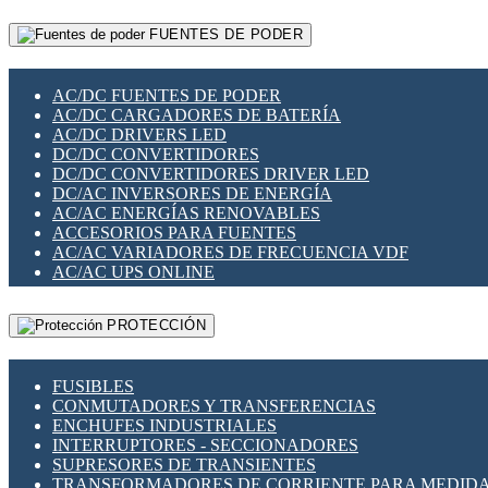
RELÉS INTELIGENTES WIFI
GATEWAY LORAWAN
RELÉS MINIATURA DE POTENCIA
FUENTES DE PODER
GESTIÓN DE REDES
SENSORES MAGNÉTICOS
INFRAESTRUCTURA ETHERCAT
SOPORTE PARA CIRCUITO IMPRESO
PERIFÉRICOS DE RED
SOQUETES PARA RELÉ
AC/DC FUENTES DE PODER
PLACAS MODULARES IOT
SWITCH Y MICROSWITCH
AC/DC CARGADORES DE BATERÍA
SWITCHES Y REDES WIFI
TARJETAS PI
AC/DC DRIVERS LED
SOLUCIONES IOT
UNIÓN Y DERIVACIÓN DE CABLE
DC/DC CONVERTIDORES
SOLUCIONES LORAWAN
DC/DC CONVERTIDORES DRIVER LED
SOLUCIONES RED CELULAR
DC/AC INVERSORES DE ENERGÍA
SEGURIDAD PARA REDES
AC/AC ENERGÍAS RENOVABLES
SWITCHES LAN
ACCESORIOS PARA FUENTES
TELEFONÍA IP (VOIP)
AC/AC VARIADORES DE FRECUENCIA VDF
VIGILANCIA IP (CCTV)
AC/AC UPS ONLINE
MESHTASTIC
PROTECCIÓN
FUSIBLES
CONMUTADORES Y TRANSFERENCIAS
ENCHUFES INDUSTRIALES
INTERRUPTORES - SECCIONADORES
SUPRESORES DE TRANSIENTES
TRANSFORMADORES DE CORRIENTE PARA MEDID