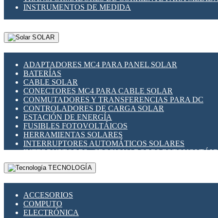
INSTRUMENTOS DE MEDIDA
SOLAR
ADAPTADORES MC4 PARA PANEL SOLAR
BATERÍAS
CABLE SOLAR
CONECTORES MC4 PARA CABLE SOLAR
CONMUTADORES Y TRANSFERENCIAS PARA DC
CONTROLADORES DE CARGA SOLAR
ESTACIÓN DE ENERGÍA
FUSIBLES FOTOVOLTÁICOS
HERRAMIENTAS SOLARES
INTERRUPTORES AUTOMÁTICOS SOLARES
INTERRUPTORES - SECCIONADORES FOTOVOLTÁI
MONTAJE PANEL SOLAR
TECNOLOGÍA
PORTA FUSIBLES Y SECCIONADORES FOTOVOLTAI
SUPRESOR DE TRANSIENTES SPDS PARA APLICACI
ACCESORIOS
COMPUTO
ELECTRÓNICA