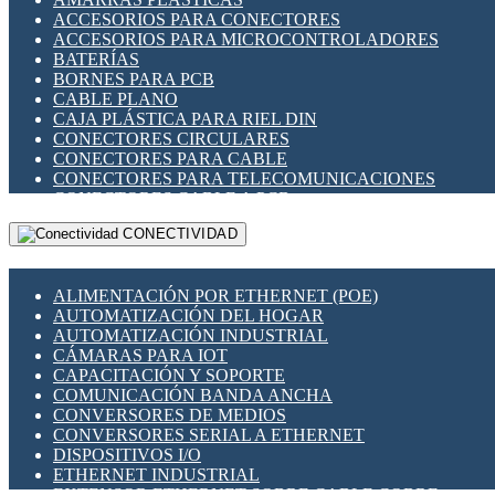
ENCHUFES INDUSTRIALES
ACCESORIOS PARA CONECTORES
INDICADORES PARA PANEL
ACCESORIOS PARA MICROCONTROLADORES
INTERFACES DE RELÉ
BATERÍAS
INTERRUPTORES FIN DE CARRERA
BORNES PARA PCB
LLAVES CONMUTADORAS
CABLE PLANO
MEDIDORES DE ENERGÍA Y TC'S DE CORRIENTE
CAJA PLÁSTICA PARA RIEL DIN
MOTORES PASO A PASO
CONECTORES CIRCULARES
PANTALLAS HMI
CONECTORES PARA CABLE
PLC -CONTROLADORES LÓGICO PROGRAMABLES
CONECTORES PARA TELECOMUNICACIONES
PROGRAMADORES DE HORARIO
CONECTORES CABLE A PCB
PROTECCIÓN ELÉCTRICA
CONECTORES PCB A CABLE
RELÉS DE PROTECCIÓN
CONECTIVIDAD
DIP SWITCHES
SENSORES CAPACITIVOS
DISPLAYS 7 SEGMENTOS
SENSORES DE POSICIÓN LINEAL
FUSIBLES Y PORTAFUSIBLES
SENSORES FOTOELÉCTRICOS
ALIMENTACIÓN POR ETHERNET (POE)
HERRAMIENTAS VARIAS
SENSORES INDUCTIVOS
AUTOMATIZACIÓN DEL HOGAR
ILUMINACIÓN LED
TEMPORIZADORES
AUTOMATIZACIÓN INDUSTRIAL
INTERRUPTORES REED
VARIACS
CÁMARAS PARA IOT
INTERFACES DE RELÉ
VARIADORES DE FRECUENCIA [VDF]
CAPACITACIÓN Y SOPORTE
OTROS RELÉS
SECCIONADORES - INTERRUPTORES
COMUNICACIÓN BANDA ANCHA
PROTECCIÓN TÉRMICA
MAQUINARIA
CONVERSORES DE MEDIOS
RELÉS AUTOMOTRICES
CONVERSORES SERIAL A ETHERNET
RELÉS DE SEÑAL
DISPOSITIVOS I/O
RELÉS DE ESTADO SÓLIDO SSR
ETHERNET INDUSTRIAL
RELÉS INDUSTRIALES
EXTENSOR ETHERNET SOBRE CABLE COBRE