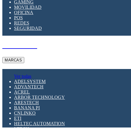
GAMING
MOVILIDAD
OFICINA
POS
REDES
SEGURIDAD
A PEDIDO
MARCAS
Ver todas
ADELSYSTEM
ADVANTECH
ACREL
ARBOR TECHNOLOGY
ARESTECH
BANANA PI
CNLINKO
ETI
HELTEC AUTOMATION
LTECH