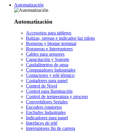
Automatización
Automatización
Accesorios para tableros
Balizas, sirenas e indicador luz piloto
Borneras y bloque terminal
Botoneras e Interruptores
Cables para sensores
Capacitación y Soporte
Caudalímetros de agua
Computadores Industriales
Contactores y relé térmico
Contadores para panel
Control de Nivel
Control para Iluminación
Control de temperatura y proceso
Convertidores Seriales
Encoders rotatorios
Enchufes Industriales
Indicadores para panel
Interfaces de relé
Interruptores fin de carrera