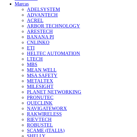
Marcas
ADELSYSTEM
ADVANTECH
ACREL
ARBOR TECHNOLOGY
ARESTECH
BANANA PI
CNLINKO
ETI
HELTEC AUTOMATION
LTECH
MBS
MEAN WELL
MSA SAFETY
METALTEX
MILESIGHT
PLANET NETWORKING
PRONUTEC
QUECLINK
NAVIGATEWORX
RAKWIRELESS
RIEVTECH
ROBUSTEL
SCAME (ITALIA)
SHELLY