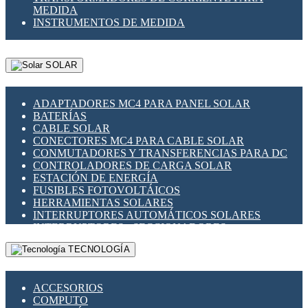
MEDIDA
INSTRUMENTOS DE MEDIDA
SOLAR
ADAPTADORES MC4 PARA PANEL SOLAR
BATERÍAS
CABLE SOLAR
CONECTORES MC4 PARA CABLE SOLAR
CONMUTADORES Y TRANSFERENCIAS PARA DC
CONTROLADORES DE CARGA SOLAR
ESTACIÓN DE ENERGÍA
FUSIBLES FOTOVOLTÁICOS
HERRAMIENTAS SOLARES
INTERRUPTORES AUTOMÁTICOS SOLARES
INTERRUPTORES - SECCIONADORES
FOTOVOLTÁICOS
TECNOLOGÍA
MONTAJE PANEL SOLAR
PORTA FUSIBLES Y SECCIONADORES
FOTOVOLTAICOS
ACCESORIOS
SUPRESOR DE TRANSIENTES SPDS PARA
COMPUTO
APLICACIONES FOTOVOLTAICAS