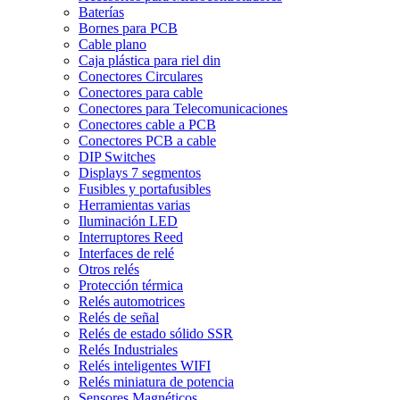
Baterías
Bornes para PCB
Cable plano
Caja plástica para riel din
Conectores Circulares
Conectores para cable
Conectores para Telecomunicaciones
Conectores cable a PCB
Conectores PCB a cable
DIP Switches
Displays 7 segmentos
Fusibles y portafusibles
Herramientas varias
Iluminación LED
Interruptores Reed
Interfaces de relé
Otros relés
Protección térmica
Relés automotrices
Relés de señal
Relés de estado sólido SSR
Relés Industriales
Relés inteligentes WIFI
Relés miniatura de potencia
Sensores Magnéticos