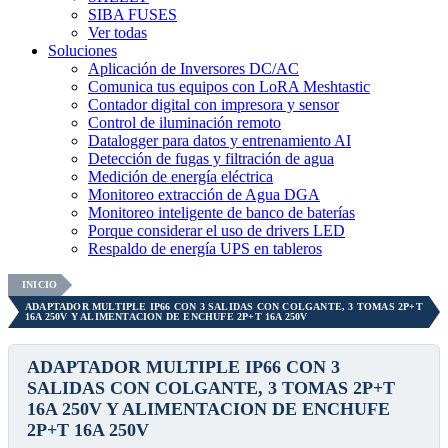
SIBA FUSES
Ver todas
Soluciones
Aplicación de Inversores DC/AC
Comunica tus equipos con LoRA Meshtastic
Contador digital con impresora y sensor
Control de iluminación remoto
Datalogger para datos y entrenamiento AI
Detección de fugas y filtración de agua
Medición de energía eléctrica
Monitoreo extracción de Agua DGA
Monitoreo inteligente de banco de baterías
Porque considerar el uso de drivers LED
Respaldo de energía UPS en tableros
INICIO
ADAPTADOR MULTIPLE IP66 CON 3 SALIDAS CON COLGANTE, 3 TOMAS 2P+T
16A 250V Y ALIMENTACION DE ENCHUFE 2P+T 16A 250V
ADAPTADOR MULTIPLE IP66 CON 3
SALIDAS CON COLGANTE, 3 TOMAS 2P+T
16A 250V Y ALIMENTACION DE ENCHUFE
2P+T 16A 250V