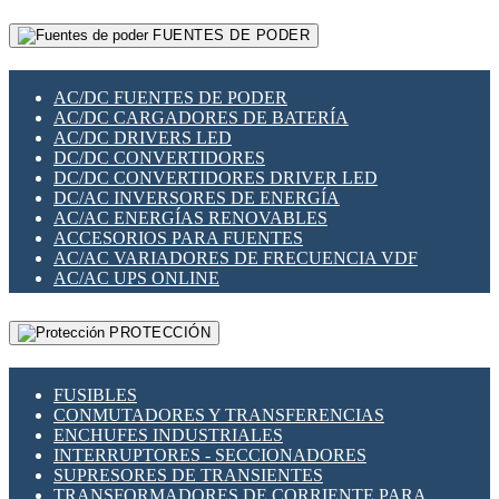
RELÉS INTELIGENTES WIFI
GATEWAY LORAWAN
RELÉS MINIATURA DE POTENCIA
FUENTES DE PODER
GESTIÓN DE REDES
SENSORES MAGNÉTICOS
INFRAESTRUCTURA ETHERCAT
SOPORTE PARA CIRCUITO IMPRESO
PERIFÉRICOS DE RED
SOQUETES PARA RELÉ
AC/DC FUENTES DE PODER
PLACAS MODULARES IOT
SWITCH Y MICROSWITCH
AC/DC CARGADORES DE BATERÍA
SWITCHES Y REDES WIFI
TARJETAS PI
AC/DC DRIVERS LED
SOLUCIONES IOT
UNIÓN Y DERIVACIÓN DE CABLE
DC/DC CONVERTIDORES
SOLUCIONES LORAWAN
DC/DC CONVERTIDORES DRIVER LED
SOLUCIONES RED CELULAR
DC/AC INVERSORES DE ENERGÍA
SEGURIDAD PARA REDES
AC/AC ENERGÍAS RENOVABLES
SWITCHES LAN
ACCESORIOS PARA FUENTES
TELEFONÍA IP (VOIP)
AC/AC VARIADORES DE FRECUENCIA VDF
VIGILANCIA IP (CCTV)
AC/AC UPS ONLINE
MESHTASTIC
PROTECCIÓN
FUSIBLES
CONMUTADORES Y TRANSFERENCIAS
ENCHUFES INDUSTRIALES
INTERRUPTORES - SECCIONADORES
SUPRESORES DE TRANSIENTES
TRANSFORMADORES DE CORRIENTE PARA