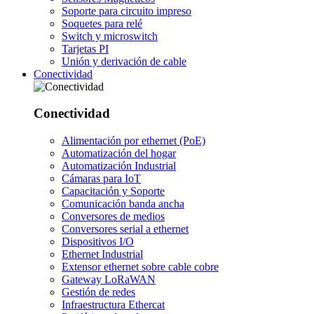
Soporte para circuito impreso
Soquetes para relé
Switch y microswitch
Tarjetas PI
Unión y derivación de cable
Conectividad
Conectividad
Alimentación por ethernet (PoE)
Automatización del hogar
Automatización Industrial
Cámaras para IoT
Capacitación y Soporte
Comunicación banda ancha
Conversores de medios
Conversores serial a ethernet
Dispositivos I/O
Ethernet Industrial
Extensor ethernet sobre cable cobre
Gateway LoRaWAN
Gestión de redes
Infraestructura Ethercat