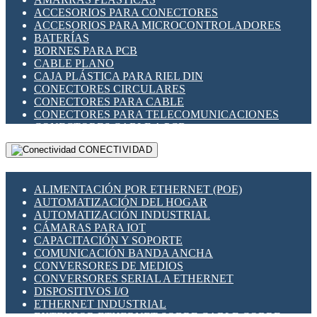
ENCHUFES INDUSTRIALES
ACCESORIOS PARA CONECTORES
INDICADORES PARA PANEL
ACCESORIOS PARA MICROCONTROLADORES
INTERFACES DE RELÉ
BATERÍAS
INTERRUPTORES FIN DE CARRERA
BORNES PARA PCB
LLAVES CONMUTADORAS
CABLE PLANO
MEDIDORES DE ENERGÍA Y TC'S DE CORRIENTE
CAJA PLÁSTICA PARA RIEL DIN
MOTORES PASO A PASO
CONECTORES CIRCULARES
PANTALLAS HMI
CONECTORES PARA CABLE
PLC -CONTROLADORES LÓGICO PROGRAMABLES
CONECTORES PARA TELECOMUNICACIONES
PROGRAMADORES DE HORARIO
CONECTORES CABLE A PCB
PROTECCIÓN ELÉCTRICA
CONECTORES PCB A CABLE
RELÉS DE PROTECCIÓN
CONECTIVIDAD
DIP SWITCHES
SENSORES CAPACITIVOS
DISPLAYS 7 SEGMENTOS
SENSORES DE POSICIÓN LINEAL
FUSIBLES Y PORTAFUSIBLES
SENSORES FOTOELÉCTRICOS
ALIMENTACIÓN POR ETHERNET (POE)
HERRAMIENTAS VARIAS
SENSORES INDUCTIVOS
AUTOMATIZACIÓN DEL HOGAR
ILUMINACIÓN LED
TEMPORIZADORES
AUTOMATIZACIÓN INDUSTRIAL
INTERRUPTORES REED
VARIACS
CÁMARAS PARA IOT
INTERFACES DE RELÉ
VARIADORES DE FRECUENCIA [VDF]
CAPACITACIÓN Y SOPORTE
OTROS RELÉS
SECCIONADORES - INTERRUPTORES
COMUNICACIÓN BANDA ANCHA
PROTECCIÓN TÉRMICA
MAQUINARIA
CONVERSORES DE MEDIOS
RELÉS AUTOMOTRICES
CONVERSORES SERIAL A ETHERNET
RELÉS DE SEÑAL
DISPOSITIVOS I/O
RELÉS DE ESTADO SÓLIDO SSR
ETHERNET INDUSTRIAL
RELÉS INDUSTRIALES
EXTENSOR ETHERNET SOBRE CABLE COBRE