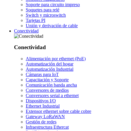
Soporte para circuito impreso
Soquetes para relé
Switch y microswitch
Tarjetas PI
Unión y derivación de cable
Conectividad
Conectividad
Alimentación por ethernet (PoE)
Automatización del hogar
Automatización Industrial
Cámaras para IoT
Capacitación y Soporte
Comunicación banda ancha
Conversores de medios
Conversores serial a ethernet
Dispositivos I/O
Ethernet Industrial
Extensor ethernet sobre cable cobre
Gateway LoRaWAN
Gestión de redes
Infraestructura Ethercat