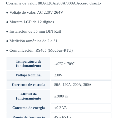
Corriente de valor: 80A/120A/200A/300A Acceso directo
● Voltaje de valor: AC 220V-264V
● Muestra LCD de 12 dígitos
● Instalación de 35 mm DIN Rail
● Medición armónica de 2 a 31
● Comunicación: RS485 (Modbus-RTU)
Temperatura de
-40℃ ~ 70℃
funcionamiento
Voltaje Nominal
230V
Corriente de entrada
80A
,
120A
,
200A
,
300A
Altitud de
≤3000 m
funcionamiento
Consumo de energía
<0.2 VA
Rango de frecuencia
45 ~ 65 Hz