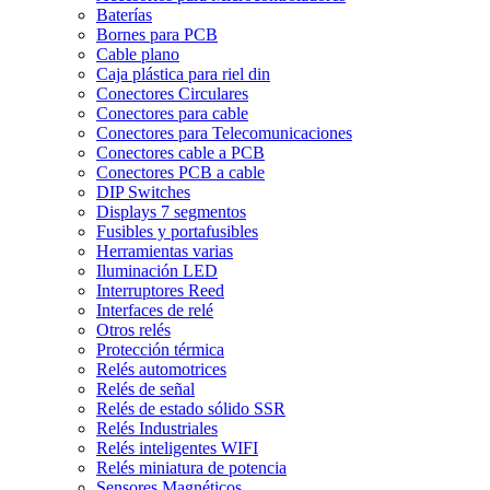
Baterías
Bornes para PCB
Cable plano
Caja plástica para riel din
Conectores Circulares
Conectores para cable
Conectores para Telecomunicaciones
Conectores cable a PCB
Conectores PCB a cable
DIP Switches
Displays 7 segmentos
Fusibles y portafusibles
Herramientas varias
Iluminación LED
Interruptores Reed
Interfaces de relé
Otros relés
Protección térmica
Relés automotrices
Relés de señal
Relés de estado sólido SSR
Relés Industriales
Relés inteligentes WIFI
Relés miniatura de potencia
Sensores Magnéticos