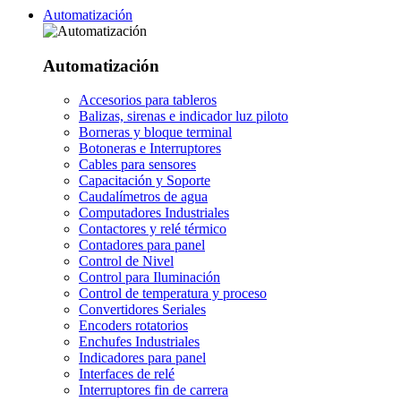
Automatización
Automatización
Accesorios para tableros
Balizas, sirenas e indicador luz piloto
Borneras y bloque terminal
Botoneras e Interruptores
Cables para sensores
Capacitación y Soporte
Caudalímetros de agua
Computadores Industriales
Contactores y relé térmico
Contadores para panel
Control de Nivel
Control para Iluminación
Control de temperatura y proceso
Convertidores Seriales
Encoders rotatorios
Enchufes Industriales
Indicadores para panel
Interfaces de relé
Interruptores fin de carrera