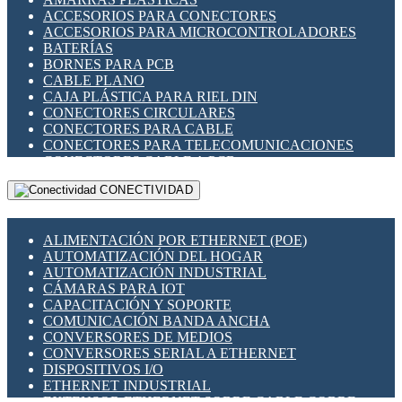
ENCHUFES INDUSTRIALES
ACCESORIOS PARA CONECTORES
INDICADORES PARA PANEL
ACCESORIOS PARA MICROCONTROLADORES
INTERFACES DE RELÉ
BATERÍAS
INTERRUPTORES FIN DE CARRERA
BORNES PARA PCB
LLAVES CONMUTADORAS
CABLE PLANO
MEDIDORES DE ENERGÍA Y TC'S DE CORRIENTE
CAJA PLÁSTICA PARA RIEL DIN
MOTORES PASO A PASO
CONECTORES CIRCULARES
PANTALLAS HMI
CONECTORES PARA CABLE
PLC -CONTROLADORES LÓGICO PROGRAMABLES
CONECTORES PARA TELECOMUNICACIONES
PROGRAMADORES DE HORARIO
CONECTORES CABLE A PCB
PROTECCIÓN ELÉCTRICA
CONECTORES PCB A CABLE
RELÉS DE PROTECCIÓN
CONECTIVIDAD
DIP SWITCHES
SENSORES CAPACITIVOS
DISPLAYS 7 SEGMENTOS
SENSORES DE POSICIÓN LINEAL
FUSIBLES Y PORTAFUSIBLES
SENSORES FOTOELÉCTRICOS
ALIMENTACIÓN POR ETHERNET (POE)
HERRAMIENTAS VARIAS
SENSORES INDUCTIVOS
AUTOMATIZACIÓN DEL HOGAR
ILUMINACIÓN LED
TEMPORIZADORES
AUTOMATIZACIÓN INDUSTRIAL
INTERRUPTORES REED
VARIACS
CÁMARAS PARA IOT
INTERFACES DE RELÉ
VARIADORES DE FRECUENCIA [VDF]
CAPACITACIÓN Y SOPORTE
OTROS RELÉS
SECCIONADORES - INTERRUPTORES
COMUNICACIÓN BANDA ANCHA
PROTECCIÓN TÉRMICA
MAQUINARIA
CONVERSORES DE MEDIOS
RELÉS AUTOMOTRICES
CONVERSORES SERIAL A ETHERNET
RELÉS DE SEÑAL
DISPOSITIVOS I/O
RELÉS DE ESTADO SÓLIDO SSR
ETHERNET INDUSTRIAL
RELÉS INDUSTRIALES
EXTENSOR ETHERNET SOBRE CABLE COBRE