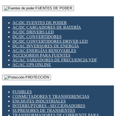
RELÉS INTELIGENTES WIFI
GATEWAY LORAWAN
RELÉS MINIATURA DE POTENCIA
FUENTES DE PODER
GESTIÓN DE REDES
SENSORES MAGNÉTICOS
INFRAESTRUCTURA ETHERCAT
SOPORTE PARA CIRCUITO IMPRESO
PERIFÉRICOS DE RED
SOQUETES PARA RELÉ
AC/DC FUENTES DE PODER
PLACAS MODULARES IOT
SWITCH Y MICROSWITCH
AC/DC CARGADORES DE BATERÍA
SWITCHES Y REDES WIFI
TARJETAS PI
AC/DC DRIVERS LED
SOLUCIONES IOT
UNIÓN Y DERIVACIÓN DE CABLE
DC/DC CONVERTIDORES
SOLUCIONES LORAWAN
DC/DC CONVERTIDORES DRIVER LED
SOLUCIONES RED CELULAR
DC/AC INVERSORES DE ENERGÍA
SEGURIDAD PARA REDES
AC/AC ENERGÍAS RENOVABLES
SWITCHES LAN
ACCESORIOS PARA FUENTES
TELEFONÍA IP (VOIP)
AC/AC VARIADORES DE FRECUENCIA VDF
VIGILANCIA IP (CCTV)
AC/AC UPS ONLINE
MESHTASTIC
PROTECCIÓN
FUSIBLES
CONMUTADORES Y TRANSFERENCIAS
ENCHUFES INDUSTRIALES
INTERRUPTORES - SECCIONADORES
SUPRESORES DE TRANSIENTES
TRANSFORMADORES DE CORRIENTE PARA