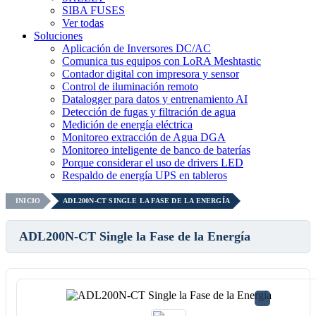
SIBA FUSES
Ver todas
Soluciones
Aplicación de Inversores DC/AC
Comunica tus equipos con LoRA Meshtastic
Contador digital con impresora y sensor
Control de iluminación remoto
Datalogger para datos y entrenamiento AI
Detección de fugas y filtración de agua
Medición de energía eléctrica
Monitoreo extracción de Agua DGA
Monitoreo inteligente de banco de baterías
Porque considerar el uso de drivers LED
Respaldo de energía UPS en tableros
INICIO
ADL200N-CT SINGLE LA FASE DE LA ENERGÍA
ADL200N-CT Single la Fase de la Energía