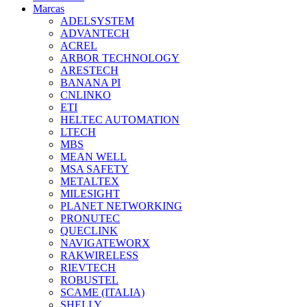
Marcas
ADELSYSTEM
ADVANTECH
ACREL
ARBOR TECHNOLOGY
ARESTECH
BANANA PI
CNLINKO
ETI
HELTEC AUTOMATION
LTECH
MBS
MEAN WELL
MSA SAFETY
METALTEX
MILESIGHT
PLANET NETWORKING
PRONUTEC
QUECLINK
NAVIGATEWORX
RAKWIRELESS
RIEVTECH
ROBUSTEL
SCAME (ITALIA)
SHELLY