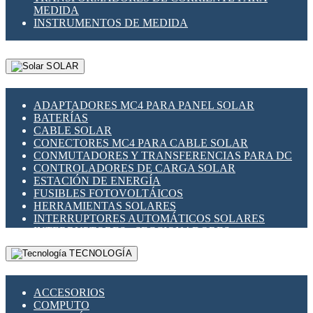
MEDIDA
INSTRUMENTOS DE MEDIDA
SOLAR
ADAPTADORES MC4 PARA PANEL SOLAR
BATERÍAS
CABLE SOLAR
CONECTORES MC4 PARA CABLE SOLAR
CONMUTADORES Y TRANSFERENCIAS PARA DC
CONTROLADORES DE CARGA SOLAR
ESTACIÓN DE ENERGÍA
FUSIBLES FOTOVOLTÁICOS
HERRAMIENTAS SOLARES
INTERRUPTORES AUTOMÁTICOS SOLARES
INTERRUPTORES - SECCIONADORES
FOTOVOLTÁICOS
TECNOLOGÍA
MONTAJE PANEL SOLAR
PORTA FUSIBLES Y SECCIONADORES
FOTOVOLTAICOS
ACCESORIOS
SUPRESOR DE TRANSIENTES SPDS PARA
COMPUTO
APLICACIONES FOTOVOLTAICAS