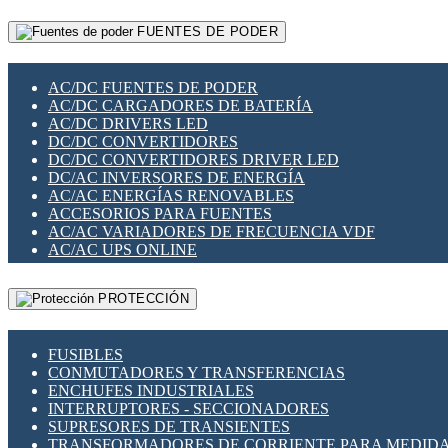
RELÉS INTELIGENTES WIFI
GATEWAY LORAWAN
RELÉS MINIATURA DE POTENCIA
FUENTES DE PODER
GESTIÓN DE REDES
SENSORES MAGNÉTICOS
INFRAESTRUCTURA ETHERCAT
SOPORTE PARA CIRCUITO IMPRESO
PERIFÉRICOS DE RED
SOQUETES PARA RELÉ
AC/DC FUENTES DE PODER
PLACAS MODULARES IOT
SWITCH Y MICROSWITCH
AC/DC CARGADORES DE BATERÍA
SWITCHES Y REDES WIFI
TARJETAS PI
AC/DC DRIVERS LED
SOLUCIONES IOT
UNIÓN Y DERIVACIÓN DE CABLE
DC/DC CONVERTIDORES
SOLUCIONES LORAWAN
DC/DC CONVERTIDORES DRIVER LED
SOLUCIONES RED CELULAR
DC/AC INVERSORES DE ENERGÍA
SEGURIDAD PARA REDES
AC/AC ENERGÍAS RENOVABLES
SWITCHES LAN
ACCESORIOS PARA FUENTES
TELEFONÍA IP (VOIP)
AC/AC VARIADORES DE FRECUENCIA VDF
VIGILANCIA IP (CCTV)
AC/AC UPS ONLINE
MESHTASTIC
PROTECCIÓN
FUSIBLES
CONMUTADORES Y TRANSFERENCIAS
ENCHUFES INDUSTRIALES
INTERRUPTORES - SECCIONADORES
SUPRESORES DE TRANSIENTES
TRANSFORMADORES DE CORRIENTE PARA MEDID