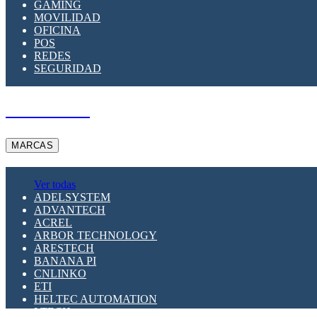
GAMING
MOVILIDAD
OFICINA
POS
REDES
SEGURIDAD
A PEDIDO
MARCAS
Ver todas
ADELSYSTEM
ADVANTECH
ACREL
ARBOR TECHNOLOGY
ARESTECH
BANANA PI
CNLINKO
ETI
HELTEC AUTOMATION
LTECH