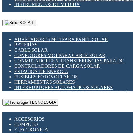
INSTRUMENTOS DE MEDIDA
SOLAR
ADAPTADORES MC4 PARA PANEL SOLAR
BATERÍAS
CABLE SOLAR
CONECTORES MC4 PARA CABLE SOLAR
CONMUTADORES Y TRANSFERENCIAS PARA DC
CONTROLADORES DE CARGA SOLAR
ESTACIÓN DE ENERGÍA
FUSIBLES FOTOVOLTÁICOS
HERRAMIENTAS SOLARES
INTERRUPTORES AUTOMÁTICOS SOLARES
INTERRUPTORES - SECCIONADORES FOTOVOLTÁI
MONTAJE PANEL SOLAR
TECNOLOGÍA
PORTA FUSIBLES Y SECCIONADORES FOTOVOLTAI
SUPRESOR DE TRANSIENTES SPDS PARA APLICACI
ACCESORIOS
COMPUTO
ELECTRÓNICA