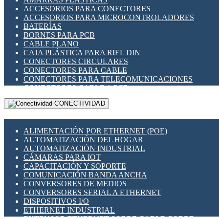
ENCHUFES INDUSTRIALES
ACCESORIOS PARA CONECTORES
INDICADORES PARA PANEL
ACCESORIOS PARA MICROCONTROLADORES
INTERFACES DE RELÉ
BATERÍAS
INTERRUPTORES FIN DE CARRERA
BORNES PARA PCB
LLAVES CONMUTADORAS
CABLE PLANO
MEDIDORES DE ENERGÍA Y TC'S DE CORRIENTE
CAJA PLÁSTICA PARA RIEL DIN
MOTORES PASO A PASO
CONECTORES CIRCULARES
PANTALLAS HMI
CONECTORES PARA CABLE
PLC -CONTROLADORES LÓGICO PROGRAMABLES
CONECTORES PARA TELECOMUNICACIONES
PROGRAMADORES DE HORARIO
CONECTORES CABLE A PCB
PROTECCIÓN ELÉCTRICA
CONECTORES PCB A CABLE
RELÉS DE PROTECCIÓN
CONECTIVIDAD
DIP SWITCHES
SENSORES CAPACITIVOS
DISPLAYS 7 SEGMENTOS
SENSORES DE POSICIÓN LINEAL
FUSIBLES Y PORTAFUSIBLES
SENSORES FOTOELÉCTRICOS
ALIMENTACIÓN POR ETHERNET (POE)
HERRAMIENTAS VARIAS
SENSORES INDUCTIVOS
AUTOMATIZACIÓN DEL HOGAR
ILUMINACIÓN LED
TEMPORIZADORES
AUTOMATIZACIÓN INDUSTRIAL
INTERRUPTORES REED
VARIACS
CÁMARAS PARA IOT
INTERFACES DE RELÉ
VARIADORES DE FRECUENCIA [VDF]
CAPACITACIÓN Y SOPORTE
OTROS RELÉS
SECCIONADORES - INTERRUPTORES
COMUNICACIÓN BANDA ANCHA
PROTECCIÓN TÉRMICA
MAQUINARIA
CONVERSORES DE MEDIOS
RELÉS AUTOMOTRICES
CONVERSORES SERIAL A ETHERNET
RELÉS DE SEÑAL
DISPOSITIVOS I/O
RELÉS DE ESTADO SÓLIDO SSR
ETHERNET INDUSTRIAL
RELÉS INDUSTRIALES
EXTENSOR ETHERNET SOBRE CABLE COBRE