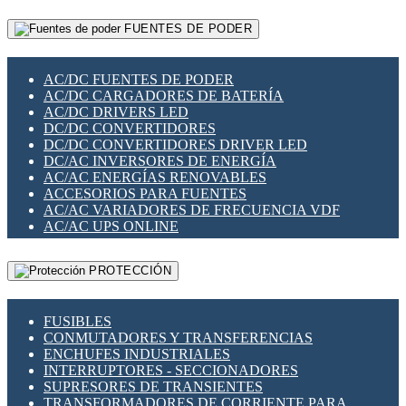
RELÉS INTELIGENTES WIFI
GATEWAY LORAWAN
RELÉS MINIATURA DE POTENCIA
FUENTES DE PODER
GESTIÓN DE REDES
SENSORES MAGNÉTICOS
INFRAESTRUCTURA ETHERCAT
SOPORTE PARA CIRCUITO IMPRESO
PERIFÉRICOS DE RED
SOQUETES PARA RELÉ
AC/DC FUENTES DE PODER
PLACAS MODULARES IOT
SWITCH Y MICROSWITCH
AC/DC CARGADORES DE BATERÍA
SWITCHES Y REDES WIFI
TARJETAS PI
AC/DC DRIVERS LED
SOLUCIONES IOT
UNIÓN Y DERIVACIÓN DE CABLE
DC/DC CONVERTIDORES
SOLUCIONES LORAWAN
DC/DC CONVERTIDORES DRIVER LED
SOLUCIONES RED CELULAR
DC/AC INVERSORES DE ENERGÍA
SEGURIDAD PARA REDES
AC/AC ENERGÍAS RENOVABLES
SWITCHES LAN
ACCESORIOS PARA FUENTES
TELEFONÍA IP (VOIP)
AC/AC VARIADORES DE FRECUENCIA VDF
VIGILANCIA IP (CCTV)
AC/AC UPS ONLINE
MESHTASTIC
PROTECCIÓN
FUSIBLES
CONMUTADORES Y TRANSFERENCIAS
ENCHUFES INDUSTRIALES
INTERRUPTORES - SECCIONADORES
SUPRESORES DE TRANSIENTES
TRANSFORMADORES DE CORRIENTE PARA