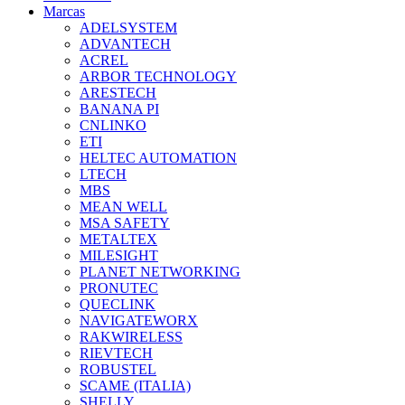
Marcas
ADELSYSTEM
ADVANTECH
ACREL
ARBOR TECHNOLOGY
ARESTECH
BANANA PI
CNLINKO
ETI
HELTEC AUTOMATION
LTECH
MBS
MEAN WELL
MSA SAFETY
METALTEX
MILESIGHT
PLANET NETWORKING
PRONUTEC
QUECLINK
NAVIGATEWORX
RAKWIRELESS
RIEVTECH
ROBUSTEL
SCAME (ITALIA)
SHELLY