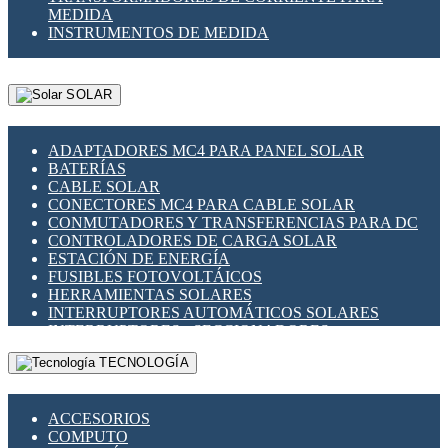
MEDIDA
INSTRUMENTOS DE MEDIDA
SOLAR
ADAPTADORES MC4 PARA PANEL SOLAR
BATERÍAS
CABLE SOLAR
CONECTORES MC4 PARA CABLE SOLAR
CONMUTADORES Y TRANSFERENCIAS PARA DC
CONTROLADORES DE CARGA SOLAR
ESTACIÓN DE ENERGÍA
FUSIBLES FOTOVOLTÁICOS
HERRAMIENTAS SOLARES
INTERRUPTORES AUTOMÁTICOS SOLARES
INTERRUPTORES - SECCIONADORES
FOTOVOLTÁICOS
TECNOLOGÍA
MONTAJE PANEL SOLAR
PORTA FUSIBLES Y SECCIONADORES
FOTOVOLTAICOS
ACCESORIOS
SUPRESOR DE TRANSIENTES SPDS PARA
COMPUTO
APLICACIONES FOTOVOLTAICAS