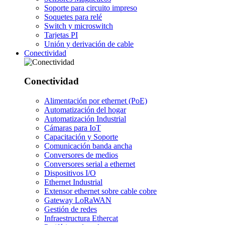
Soporte para circuito impreso
Soquetes para relé
Switch y microswitch
Tarjetas PI
Unión y derivación de cable
Conectividad
Conectividad
Alimentación por ethernet (PoE)
Automatización del hogar
Automatización Industrial
Cámaras para IoT
Capacitación y Soporte
Comunicación banda ancha
Conversores de medios
Conversores serial a ethernet
Dispositivos I/O
Ethernet Industrial
Extensor ethernet sobre cable cobre
Gateway LoRaWAN
Gestión de redes
Infraestructura Ethercat