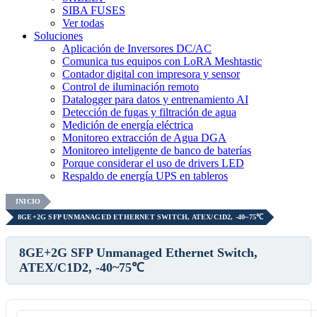
SIBA FUSES
Ver todas
Soluciones
Aplicación de Inversores DC/AC
Comunica tus equipos con LoRA Meshtastic
Contador digital con impresora y sensor
Control de iluminación remoto
Datalogger para datos y entrenamiento AI
Detección de fugas y filtración de agua
Medición de energía eléctrica
Monitoreo extracción de Agua DGA
Monitoreo inteligente de banco de baterías
Porque considerar el uso de drivers LED
Respaldo de energía UPS en tableros
INICIO
8GE+2G SFP UNMANAGED ETHERNET SWITCH, ATEX/C1D2, -40~75℃
8GE+2G SFP Unmanaged Ethernet Switch,
ATEX/C1D2, -40~75℃