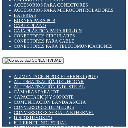
ENCHUFES INDUSTRIALES
ACCESORIOS PARA CONECTORES
INDICADORES PARA PANEL
ACCESORIOS PARA MICROCONTROLADORES
INTERFACES DE RELÉ
BATERÍAS
INTERRUPTORES FIN DE CARRERA
BORNES PARA PCB
LLAVES CONMUTADORAS
CABLE PLANO
MEDIDORES DE ENERGÍA Y TC'S DE CORRIENTE
CAJA PLÁSTICA PARA RIEL DIN
MOTORES PASO A PASO
CONECTORES CIRCULARES
PANTALLAS HMI
CONECTORES PARA CABLE
PLC -CONTROLADORES LÓGICO PROGRAMABLES
CONECTORES PARA TELECOMUNICACIONES
PROGRAMADORES DE HORARIO
CONECTORES CABLE A PCB
PROTECCIÓN ELÉCTRICA
CONECTORES PCB A CABLE
RELÉS DE PROTECCIÓN
CONECTIVIDAD
DIP SWITCHES
SENSORES CAPACITIVOS
DISPLAYS 7 SEGMENTOS
SENSORES DE POSICIÓN LINEAL
FUSIBLES Y PORTAFUSIBLES
SENSORES FOTOELÉCTRICOS
ALIMENTACIÓN POR ETHERNET (POE)
HERRAMIENTAS VARIAS
SENSORES INDUCTIVOS
AUTOMATIZACIÓN DEL HOGAR
ILUMINACIÓN LED
TEMPORIZADORES
AUTOMATIZACIÓN INDUSTRIAL
INTERRUPTORES REED
VARIACS
CÁMARAS PARA IOT
INTERFACES DE RELÉ
VARIADORES DE FRECUENCIA [VDF]
CAPACITACIÓN Y SOPORTE
OTROS RELÉS
SECCIONADORES - INTERRUPTORES
COMUNICACIÓN BANDA ANCHA
PROTECCIÓN TÉRMICA
MAQUINARIA
CONVERSORES DE MEDIOS
RELÉS AUTOMOTRICES
CONVERSORES SERIAL A ETHERNET
RELÉS DE SEÑAL
DISPOSITIVOS I/O
RELÉS DE ESTADO SÓLIDO SSR
ETHERNET INDUSTRIAL
RELÉS INDUSTRIALES
EXTENSOR ETHERNET SOBRE CABLE COBRE