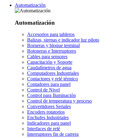
Automatización
Automatización
Accesorios para tableros
Balizas, sirenas e indicador luz piloto
Borneras y bloque terminal
Botoneras e Interruptores
Cables para sensores
Capacitación y Soporte
Caudalímetros de agua
Computadores Industriales
Contactores y relé térmico
Contadores para panel
Control de Nivel
Control para Iluminación
Control de temperatura y proceso
Convertidores Seriales
Encoders rotatorios
Enchufes Industriales
Indicadores para panel
Interfaces de relé
Interruptores fin de carrera