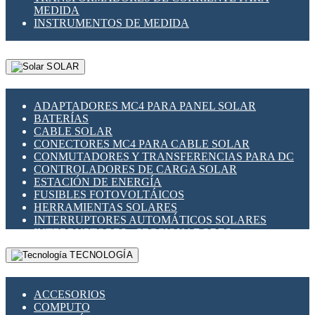
MEDIDA
INSTRUMENTOS DE MEDIDA
SOLAR
ADAPTADORES MC4 PARA PANEL SOLAR
BATERÍAS
CABLE SOLAR
CONECTORES MC4 PARA CABLE SOLAR
CONMUTADORES Y TRANSFERENCIAS PARA DC
CONTROLADORES DE CARGA SOLAR
ESTACIÓN DE ENERGÍA
FUSIBLES FOTOVOLTÁICOS
HERRAMIENTAS SOLARES
INTERRUPTORES AUTOMÁTICOS SOLARES
INTERRUPTORES - SECCIONADORES
FOTOVOLTÁICOS
TECNOLOGÍA
MONTAJE PANEL SOLAR
PORTA FUSIBLES Y SECCIONADORES
FOTOVOLTAICOS
ACCESORIOS
SUPRESOR DE TRANSIENTES SPDS PARA
COMPUTO
APLICACIONES FOTOVOLTAICAS