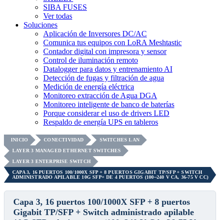
SIBA FUSES
Ver todas
Soluciones
Aplicación de Inversores DC/AC
Comunica tus equipos con LoRA Meshtastic
Contador digital con impresora y sensor
Control de iluminación remoto
Datalogger para datos y entrenamiento AI
Detección de fugas y filtración de agua
Medición de energía eléctrica
Monitoreo extracción de Agua DGA
Monitoreo inteligente de banco de baterías
Porque considerar el uso de drivers LED
Respaldo de energía UPS en tableros
INICIO
CONECTIVIDAD
SWITCHES LAN
LAYER 3 MANAGED ETHERNET SWITCHES
LAYER 3 ENTERPRISE SWITCH
CAPA 3, 16 PUERTOS 100/1000X SFP + 8 PUERTOS GIGABIT TP/SFP + SWITCH
ADMINISTRADO APILABLE 10G SFP+ DE 4 PUERTOS (100~240 V CA, 36-75 V CC)
Capa 3, 16 puertos 100/1000X SFP + 8 puertos
Gigabit TP/SFP + Switch administrado apilable