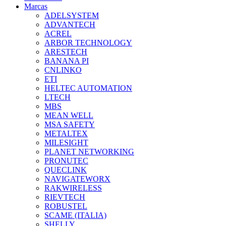
Marcas
ADELSYSTEM
ADVANTECH
ACREL
ARBOR TECHNOLOGY
ARESTECH
BANANA PI
CNLINKO
ETI
HELTEC AUTOMATION
LTECH
MBS
MEAN WELL
MSA SAFETY
METALTEX
MILESIGHT
PLANET NETWORKING
PRONUTEC
QUECLINK
NAVIGATEWORX
RAKWIRELESS
RIEVTECH
ROBUSTEL
SCAME (ITALIA)
SHELLY