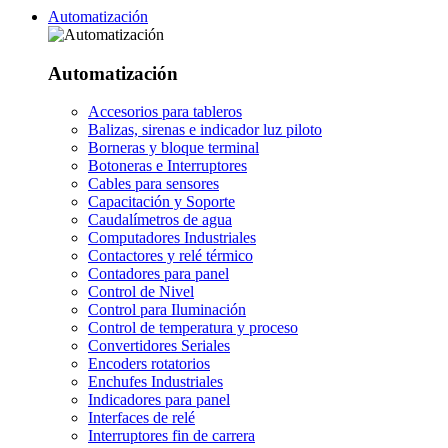
Automatización
Automatización
Accesorios para tableros
Balizas, sirenas e indicador luz piloto
Borneras y bloque terminal
Botoneras e Interruptores
Cables para sensores
Capacitación y Soporte
Caudalímetros de agua
Computadores Industriales
Contactores y relé térmico
Contadores para panel
Control de Nivel
Control para Iluminación
Control de temperatura y proceso
Convertidores Seriales
Encoders rotatorios
Enchufes Industriales
Indicadores para panel
Interfaces de relé
Interruptores fin de carrera