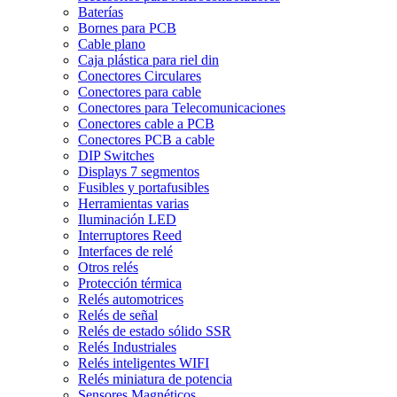
Baterías
Bornes para PCB
Cable plano
Caja plástica para riel din
Conectores Circulares
Conectores para cable
Conectores para Telecomunicaciones
Conectores cable a PCB
Conectores PCB a cable
DIP Switches
Displays 7 segmentos
Fusibles y portafusibles
Herramientas varias
Iluminación LED
Interruptores Reed
Interfaces de relé
Otros relés
Protección térmica
Relés automotrices
Relés de señal
Relés de estado sólido SSR
Relés Industriales
Relés inteligentes WIFI
Relés miniatura de potencia
Sensores Magnéticos