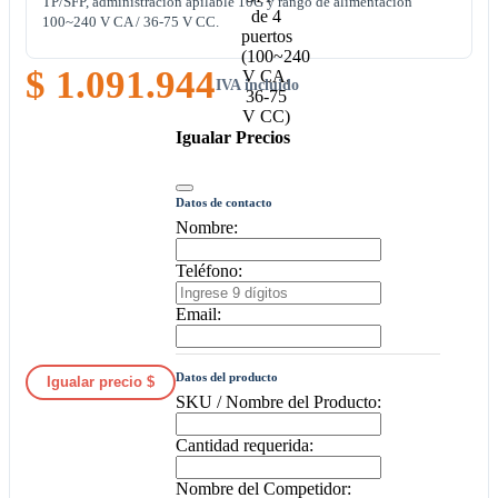
TP/SFP, administración apilable 10G y rango de alimentación
100~240 V CA / 36-75 V CC.
$ 1.091.944
IVA incluido
Igualar Precios
Datos de contacto
Nombre:
Teléfono:
Email:
Datos del producto
Igualar precio $
SKU / Nombre del Producto:
Cantidad requerida:
Nombre del Competidor: