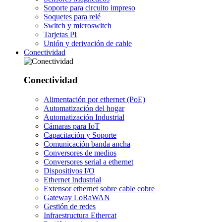
Soporte para circuito impreso
Soquetes para relé
Switch y microswitch
Tarjetas PI
Unión y derivación de cable
Conectividad
Conectividad
Alimentación por ethernet (PoE)
Automatización del hogar
Automatización Industrial
Cámaras para IoT
Capacitación y Soporte
Comunicación banda ancha
Conversores de medios
Conversores serial a ethernet
Dispositivos I/O
Ethernet Industrial
Extensor ethernet sobre cable cobre
Gateway LoRaWAN
Gestión de redes
Infraestructura Ethercat