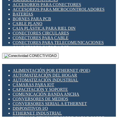
ENCHUFES INDUSTRIALES
ACCESORIOS PARA CONECTORES
INDICADORES PARA PANEL
ACCESORIOS PARA MICROCONTROLADORES
INTERFACES DE RELÉ
BATERÍAS
INTERRUPTORES FIN DE CARRERA
BORNES PARA PCB
LLAVES CONMUTADORAS
CABLE PLANO
MEDIDORES DE ENERGÍA Y TC'S DE CORRIENTE
CAJA PLÁSTICA PARA RIEL DIN
MOTORES PASO A PASO
CONECTORES CIRCULARES
PANTALLAS HMI
CONECTORES PARA CABLE
PLC -CONTROLADORES LÓGICO PROGRAMABLES
CONECTORES PARA TELECOMUNICACIONES
PROGRAMADORES DE HORARIO
CONECTORES CABLE A PCB
PROTECCIÓN ELÉCTRICA
CONECTORES PCB A CABLE
RELÉS DE PROTECCIÓN
CONECTIVIDAD
DIP SWITCHES
SENSORES CAPACITIVOS
DISPLAYS 7 SEGMENTOS
SENSORES DE POSICIÓN LINEAL
FUSIBLES Y PORTAFUSIBLES
SENSORES FOTOELÉCTRICOS
ALIMENTACIÓN POR ETHERNET (POE)
HERRAMIENTAS VARIAS
SENSORES INDUCTIVOS
AUTOMATIZACIÓN DEL HOGAR
ILUMINACIÓN LED
TEMPORIZADORES
AUTOMATIZACIÓN INDUSTRIAL
INTERRUPTORES REED
VARIACS
CÁMARAS PARA IOT
INTERFACES DE RELÉ
VARIADORES DE FRECUENCIA [VDF]
CAPACITACIÓN Y SOPORTE
OTROS RELÉS
SECCIONADORES - INTERRUPTORES
COMUNICACIÓN BANDA ANCHA
PROTECCIÓN TÉRMICA
MAQUINARIA
CONVERSORES DE MEDIOS
RELÉS AUTOMOTRICES
CONVERSORES SERIAL A ETHERNET
RELÉS DE SEÑAL
DISPOSITIVOS I/O
RELÉS DE ESTADO SÓLIDO SSR
ETHERNET INDUSTRIAL
RELÉS INDUSTRIALES
EXTENSOR ETHERNET SOBRE CABLE COBRE