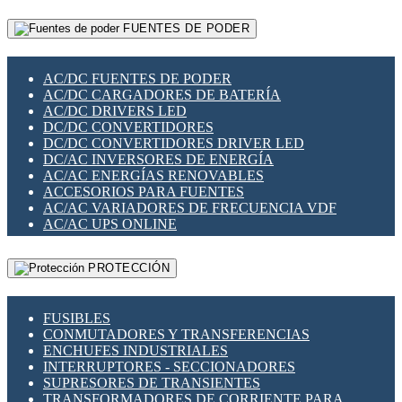
RELÉS INTELIGENTES WIFI
GATEWAY LORAWAN
RELÉS MINIATURA DE POTENCIA
FUENTES DE PODER
GESTIÓN DE REDES
SENSORES MAGNÉTICOS
INFRAESTRUCTURA ETHERCAT
SOPORTE PARA CIRCUITO IMPRESO
PERIFÉRICOS DE RED
SOQUETES PARA RELÉ
AC/DC FUENTES DE PODER
PLACAS MODULARES IOT
SWITCH Y MICROSWITCH
AC/DC CARGADORES DE BATERÍA
SWITCHES Y REDES WIFI
TARJETAS PI
AC/DC DRIVERS LED
SOLUCIONES IOT
UNIÓN Y DERIVACIÓN DE CABLE
DC/DC CONVERTIDORES
SOLUCIONES LORAWAN
DC/DC CONVERTIDORES DRIVER LED
SOLUCIONES RED CELULAR
DC/AC INVERSORES DE ENERGÍA
SEGURIDAD PARA REDES
AC/AC ENERGÍAS RENOVABLES
SWITCHES LAN
ACCESORIOS PARA FUENTES
TELEFONÍA IP (VOIP)
AC/AC VARIADORES DE FRECUENCIA VDF
VIGILANCIA IP (CCTV)
AC/AC UPS ONLINE
MESHTASTIC
PROTECCIÓN
FUSIBLES
CONMUTADORES Y TRANSFERENCIAS
ENCHUFES INDUSTRIALES
INTERRUPTORES - SECCIONADORES
SUPRESORES DE TRANSIENTES
TRANSFORMADORES DE CORRIENTE PARA