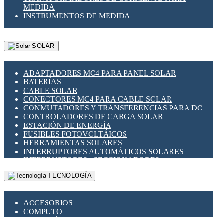
MEDIDA
INSTRUMENTOS DE MEDIDA
SOLAR
ADAPTADORES MC4 PARA PANEL SOLAR
BATERÍAS
CABLE SOLAR
CONECTORES MC4 PARA CABLE SOLAR
CONMUTADORES Y TRANSFERENCIAS PARA DC
CONTROLADORES DE CARGA SOLAR
ESTACIÓN DE ENERGÍA
FUSIBLES FOTOVOLTÁICOS
HERRAMIENTAS SOLARES
INTERRUPTORES AUTOMÁTICOS SOLARES
INTERRUPTORES - SECCIONADORES
FOTOVOLTÁICOS
TECNOLOGÍA
MONTAJE PANEL SOLAR
PORTA FUSIBLES Y SECCIONADORES
FOTOVOLTAICOS
ACCESORIOS
SUPRESOR DE TRANSIENTES SPDS PARA
COMPUTO
APLICACIONES FOTOVOLTAICAS