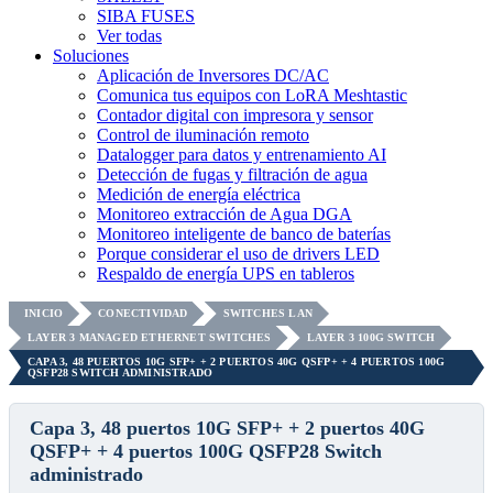
SIBA FUSES
Ver todas
Soluciones
Aplicación de Inversores DC/AC
Comunica tus equipos con LoRA Meshtastic
Contador digital con impresora y sensor
Control de iluminación remoto
Datalogger para datos y entrenamiento AI
Detección de fugas y filtración de agua
Medición de energía eléctrica
Monitoreo extracción de Agua DGA
Monitoreo inteligente de banco de baterías
Porque considerar el uso de drivers LED
Respaldo de energía UPS en tableros
INICIO
CONECTIVIDAD
SWITCHES LAN
LAYER 3 MANAGED ETHERNET SWITCHES
LAYER 3 100G SWITCH
CAPA 3, 48 PUERTOS 10G SFP+ + 2 PUERTOS 40G QSFP+ + 4 PUERTOS 100G
QSFP28 SWITCH ADMINISTRADO
Capa 3, 48 puertos 10G SFP+ + 2 puertos 40G
QSFP+ + 4 puertos 100G QSFP28 Switch
administrado