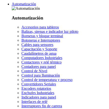
Automatización
Automatización
Accesorios para tableros
Balizas, sirenas e indicador luz piloto
Borneras y bloque terminal
Botoneras e Interruptores
Cables para sensores
Capacitación y Soporte
Caudalímetros de agua
Computadores Industriales
Contactores y relé térmico
Contadores para panel
Control de Nivel
Control para Iluminación
Control de temperatura y proceso
Convertidores Seriales
Encoders rotatorios
Enchufes Industriales
Indicadores para panel
Interfaces de relé
Interruptores fin de carrera