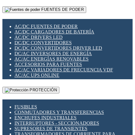
RELÉS INTELIGENTES WIFI
GATEWAY LORAWAN
RELÉS MINIATURA DE POTENCIA
FUENTES DE PODER
GESTIÓN DE REDES
SENSORES MAGNÉTICOS
INFRAESTRUCTURA ETHERCAT
SOPORTE PARA CIRCUITO IMPRESO
PERIFÉRICOS DE RED
SOQUETES PARA RELÉ
AC/DC FUENTES DE PODER
PLACAS MODULARES IOT
SWITCH Y MICROSWITCH
AC/DC CARGADORES DE BATERÍA
SWITCHES Y REDES WIFI
TARJETAS PI
AC/DC DRIVERS LED
SOLUCIONES IOT
UNIÓN Y DERIVACIÓN DE CABLE
DC/DC CONVERTIDORES
SOLUCIONES LORAWAN
DC/DC CONVERTIDORES DRIVER LED
SOLUCIONES RED CELULAR
DC/AC INVERSORES DE ENERGÍA
SEGURIDAD PARA REDES
AC/AC ENERGÍAS RENOVABLES
SWITCHES LAN
ACCESORIOS PARA FUENTES
TELEFONÍA IP (VOIP)
AC/AC VARIADORES DE FRECUENCIA VDF
VIGILANCIA IP (CCTV)
AC/AC UPS ONLINE
MESHTASTIC
PROTECCIÓN
FUSIBLES
CONMUTADORES Y TRANSFERENCIAS
ENCHUFES INDUSTRIALES
INTERRUPTORES - SECCIONADORES
SUPRESORES DE TRANSIENTES
TRANSFORMADORES DE CORRIENTE PARA