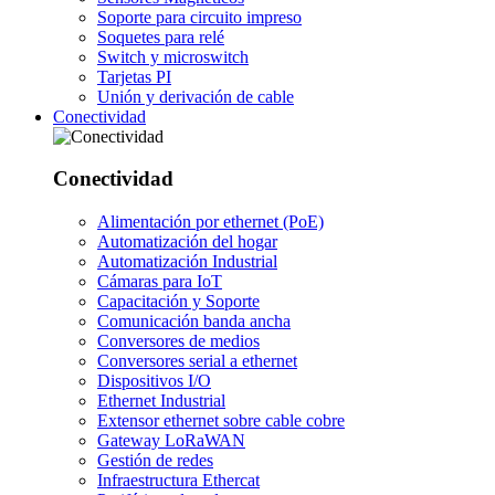
Soporte para circuito impreso
Soquetes para relé
Switch y microswitch
Tarjetas PI
Unión y derivación de cable
Conectividad
Conectividad
Alimentación por ethernet (PoE)
Automatización del hogar
Automatización Industrial
Cámaras para IoT
Capacitación y Soporte
Comunicación banda ancha
Conversores de medios
Conversores serial a ethernet
Dispositivos I/O
Ethernet Industrial
Extensor ethernet sobre cable cobre
Gateway LoRaWAN
Gestión de redes
Infraestructura Ethercat