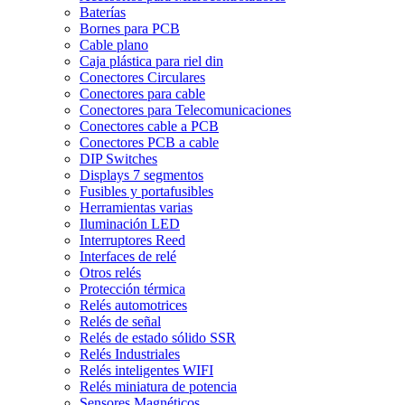
Baterías
Bornes para PCB
Cable plano
Caja plástica para riel din
Conectores Circulares
Conectores para cable
Conectores para Telecomunicaciones
Conectores cable a PCB
Conectores PCB a cable
DIP Switches
Displays 7 segmentos
Fusibles y portafusibles
Herramientas varias
Iluminación LED
Interruptores Reed
Interfaces de relé
Otros relés
Protección térmica
Relés automotrices
Relés de señal
Relés de estado sólido SSR
Relés Industriales
Relés inteligentes WIFI
Relés miniatura de potencia
Sensores Magnéticos