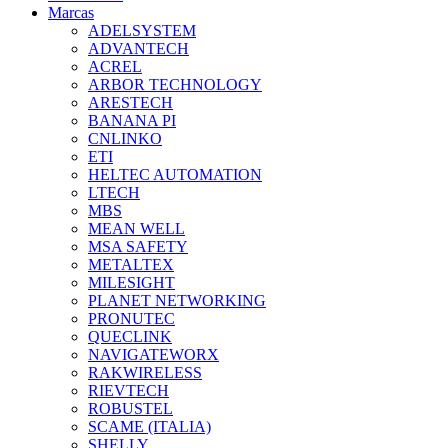
Marcas
ADELSYSTEM
ADVANTECH
ACREL
ARBOR TECHNOLOGY
ARESTECH
BANANA PI
CNLINKO
ETI
HELTEC AUTOMATION
LTECH
MBS
MEAN WELL
MSA SAFETY
METALTEX
MILESIGHT
PLANET NETWORKING
PRONUTEC
QUECLINK
NAVIGATEWORX
RAKWIRELESS
RIEVTECH
ROBUSTEL
SCAME (ITALIA)
SHELLY