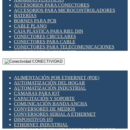
ENCHUFES INDUSTRIALES
ACCESORIOS PARA CONECTORES
INDICADORES PARA PANEL
ACCESORIOS PARA MICROCONTROLADORES
INTERFACES DE RELÉ
BATERÍAS
INTERRUPTORES FIN DE CARRERA
BORNES PARA PCB
LLAVES CONMUTADORAS
CABLE PLANO
MEDIDORES DE ENERGÍA Y TC'S DE CORRIENTE
CAJA PLÁSTICA PARA RIEL DIN
MOTORES PASO A PASO
CONECTORES CIRCULARES
PANTALLAS HMI
CONECTORES PARA CABLE
PLC -CONTROLADORES LÓGICO PROGRAMABLES
CONECTORES PARA TELECOMUNICACIONES
PROGRAMADORES DE HORARIO
CONECTORES CABLE A PCB
PROTECCIÓN ELÉCTRICA
CONECTORES PCB A CABLE
RELÉS DE PROTECCIÓN
CONECTIVIDAD
DIP SWITCHES
SENSORES CAPACITIVOS
DISPLAYS 7 SEGMENTOS
SENSORES DE POSICIÓN LINEAL
FUSIBLES Y PORTAFUSIBLES
SENSORES FOTOELÉCTRICOS
ALIMENTACIÓN POR ETHERNET (POE)
HERRAMIENTAS VARIAS
SENSORES INDUCTIVOS
AUTOMATIZACIÓN DEL HOGAR
ILUMINACIÓN LED
TEMPORIZADORES
AUTOMATIZACIÓN INDUSTRIAL
INTERRUPTORES REED
VARIACS
CÁMARAS PARA IOT
INTERFACES DE RELÉ
VARIADORES DE FRECUENCIA [VDF]
CAPACITACIÓN Y SOPORTE
OTROS RELÉS
SECCIONADORES - INTERRUPTORES
COMUNICACIÓN BANDA ANCHA
PROTECCIÓN TÉRMICA
MAQUINARIA
CONVERSORES DE MEDIOS
RELÉS AUTOMOTRICES
CONVERSORES SERIAL A ETHERNET
RELÉS DE SEÑAL
DISPOSITIVOS I/O
RELÉS DE ESTADO SÓLIDO SSR
ETHERNET INDUSTRIAL
RELÉS INDUSTRIALES
EXTENSOR ETHERNET SOBRE CABLE COBRE