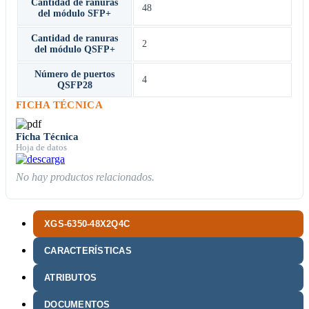
Cantidad de ranuras
48
del módulo SFP+
Cantidad de ranuras
2
del módulo QSFP+
Número de puertos
4
QSFP28
FICHA TÉCNICA
Ficha Técnica
Hoja de datos
No hay productos relacionados.
XGS-6350-48X2Q4C
CARACTERÍSTICAS
ATRIBUTOS
DOCUMENTOS