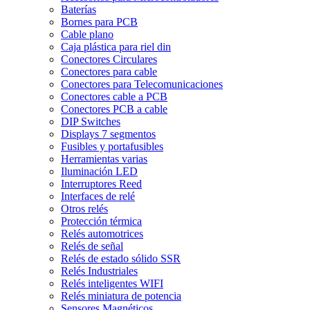
Baterías
Bornes para PCB
Cable plano
Caja plástica para riel din
Conectores Circulares
Conectores para cable
Conectores para Telecomunicaciones
Conectores cable a PCB
Conectores PCB a cable
DIP Switches
Displays 7 segmentos
Fusibles y portafusibles
Herramientas varias
Iluminación LED
Interruptores Reed
Interfaces de relé
Otros relés
Protección térmica
Relés automotrices
Relés de señal
Relés de estado sólido SSR
Relés Industriales
Relés inteligentes WIFI
Relés miniatura de potencia
Sensores Magnéticos