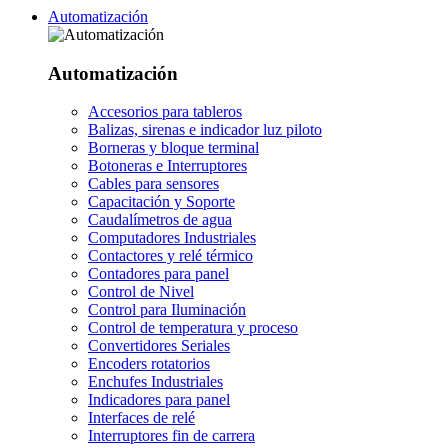
Automatización
Automatización
Accesorios para tableros
Balizas, sirenas e indicador luz piloto
Borneras y bloque terminal
Botoneras e Interruptores
Cables para sensores
Capacitación y Soporte
Caudalímetros de agua
Computadores Industriales
Contactores y relé térmico
Contadores para panel
Control de Nivel
Control para Iluminación
Control de temperatura y proceso
Convertidores Seriales
Encoders rotatorios
Enchufes Industriales
Indicadores para panel
Interfaces de relé
Interruptores fin de carrera