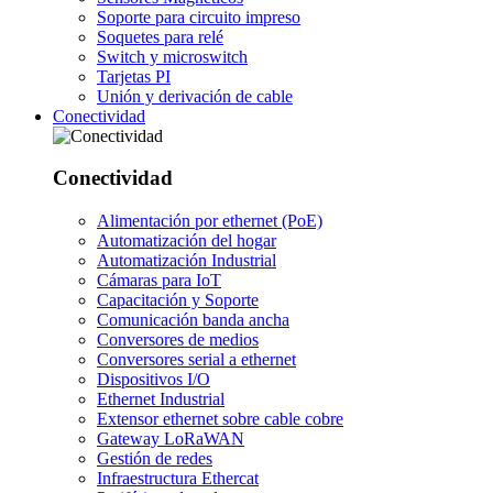
Soporte para circuito impreso
Soquetes para relé
Switch y microswitch
Tarjetas PI
Unión y derivación de cable
Conectividad
Conectividad
Alimentación por ethernet (PoE)
Automatización del hogar
Automatización Industrial
Cámaras para IoT
Capacitación y Soporte
Comunicación banda ancha
Conversores de medios
Conversores serial a ethernet
Dispositivos I/O
Ethernet Industrial
Extensor ethernet sobre cable cobre
Gateway LoRaWAN
Gestión de redes
Infraestructura Ethercat