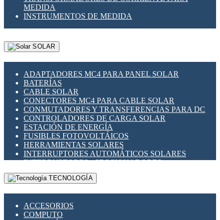
MEDIDA
INSTRUMENTOS DE MEDIDA
SOLAR
ADAPTADORES MC4 PARA PANEL SOLAR
BATERÍAS
CABLE SOLAR
CONECTORES MC4 PARA CABLE SOLAR
CONMUTADORES Y TRANSFERENCIAS PARA DC
CONTROLADORES DE CARGA SOLAR
ESTACIÓN DE ENERGÍA
FUSIBLES FOTOVOLTÁICOS
HERRAMIENTAS SOLARES
INTERRUPTORES AUTOMÁTICOS SOLARES
INTERRUPTORES - SECCIONADORES
FOTOVOLTÁICOS
TECNOLOGÍA
MONTAJE PANEL SOLAR
PORTA FUSIBLES Y SECCIONADORES
FOTOVOLTAICOS
ACCESORIOS
SUPRESOR DE TRANSIENTES SPDS PARA
COMPUTO
APLICACIONES FOTOVOLTAICAS