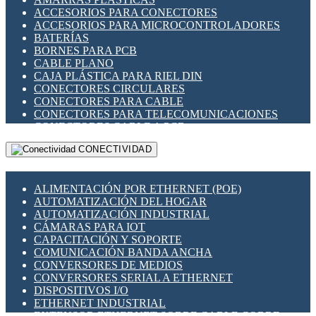
ENCHUFES INDUSTRIALES
ACCESORIOS PARA CONECTORES
INDICADORES PARA PANEL
ACCESORIOS PARA MICROCONTROLADORES
INTERFACES DE RELÉ
BATERÍAS
INTERRUPTORES FIN DE CARRERA
BORNES PARA PCB
LLAVES CONMUTADORAS
CABLE PLANO
MEDIDORES DE ENERGÍA Y TC'S DE CORRIENTE
CAJA PLÁSTICA PARA RIEL DIN
MOTORES PASO A PASO
CONECTORES CIRCULARES
PANTALLAS HMI
CONECTORES PARA CABLE
PLC -CONTROLADORES LÓGICO PROGRAMABLES
CONECTORES PARA TELECOMUNICACIONES
PROGRAMADORES DE HORARIO
CONECTORES CABLE A PCB
PROTECCIÓN ELÉCTRICA
CONECTORES PCB A CABLE
RELÉS DE PROTECCIÓN
CONECTIVIDAD
DIP SWITCHES
SENSORES CAPACITIVOS
DISPLAYS 7 SEGMENTOS
SENSORES DE POSICIÓN LINEAL
FUSIBLES Y PORTAFUSIBLES
SENSORES FOTOELÉCTRICOS
ALIMENTACIÓN POR ETHERNET (POE)
HERRAMIENTAS VARIAS
SENSORES INDUCTIVOS
AUTOMATIZACIÓN DEL HOGAR
ILUMINACIÓN LED
TEMPORIZADORES
AUTOMATIZACIÓN INDUSTRIAL
INTERRUPTORES REED
VARIACS
CÁMARAS PARA IOT
INTERFACES DE RELÉ
VARIADORES DE FRECUENCIA [VDF]
CAPACITACIÓN Y SOPORTE
OTROS RELÉS
SECCIONADORES - INTERRUPTORES
COMUNICACIÓN BANDA ANCHA
PROTECCIÓN TÉRMICA
MAQUINARIA
CONVERSORES DE MEDIOS
RELÉS AUTOMOTRICES
CONVERSORES SERIAL A ETHERNET
RELÉS DE SEÑAL
DISPOSITIVOS I/O
RELÉS DE ESTADO SÓLIDO SSR
ETHERNET INDUSTRIAL
RELÉS INDUSTRIALES
EXTENSOR ETHERNET SOBRE CABLE COBRE