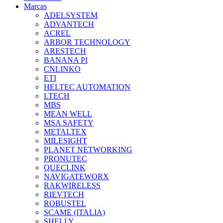
Marcas
ADELSYSTEM
ADVANTECH
ACREL
ARBOR TECHNOLOGY
ARESTECH
BANANA PI
CNLINKO
ETI
HELTEC AUTOMATION
LTECH
MBS
MEAN WELL
MSA SAFETY
METALTEX
MILESIGHT
PLANET NETWORKING
PRONUTEC
QUECLINK
NAVIGATEWORX
RAKWIRELESS
RIEVTECH
ROBUSTEL
SCAME (ITALIA)
SHELLY