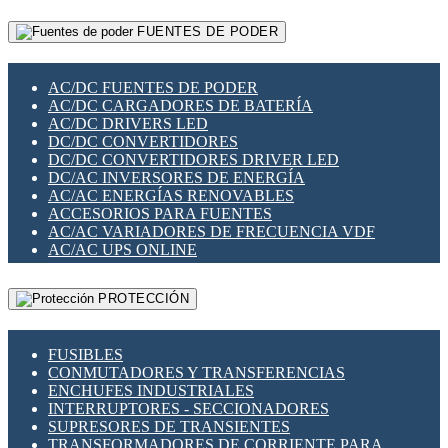
RELÉS INTELIGENTES WIFI
GATEWAY LORAWAN
RELÉS MINIATURA DE POTENCIA
FUENTES DE PODER
GESTIÓN DE REDES
SENSORES MAGNÉTICOS
INFRAESTRUCTURA ETHERCAT
SOPORTE PARA CIRCUITO IMPRESO
PERIFÉRICOS DE RED
SOQUETES PARA RELÉ
AC/DC FUENTES DE PODER
PLACAS MODULARES IOT
SWITCH Y MICROSWITCH
AC/DC CARGADORES DE BATERÍA
SWITCHES Y REDES WIFI
TARJETAS PI
AC/DC DRIVERS LED
SOLUCIONES IOT
UNIÓN Y DERIVACIÓN DE CABLE
DC/DC CONVERTIDORES
SOLUCIONES LORAWAN
DC/DC CONVERTIDORES DRIVER LED
SOLUCIONES RED CELULAR
DC/AC INVERSORES DE ENERGÍA
SEGURIDAD PARA REDES
AC/AC ENERGÍAS RENOVABLES
SWITCHES LAN
ACCESORIOS PARA FUENTES
TELEFONÍA IP (VOIP)
AC/AC VARIADORES DE FRECUENCIA VDF
VIGILANCIA IP (CCTV)
AC/AC UPS ONLINE
MESHTASTIC
PROTECCIÓN
FUSIBLES
CONMUTADORES Y TRANSFERENCIAS
ENCHUFES INDUSTRIALES
INTERRUPTORES - SECCIONADORES
SUPRESORES DE TRANSIENTES
TRANSFORMADORES DE CORRIENTE PARA