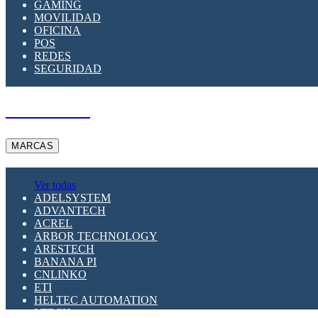
GAMING
MOVILIDAD
OFICINA
POS
REDES
SEGURIDAD
A PEDIDO
MARCAS
Ver todas
ADELSYSTEM
ADVANTECH
ACREL
ARBOR TECHNOLOGY
ARESTECH
BANANA PI
CNLINKO
ETI
HELTEC AUTOMATION
LTECH