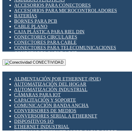
ENCHUFES INDUSTRIALES
ACCESORIOS PARA CONECTORES
INDICADORES PARA PANEL
ACCESORIOS PARA MICROCONTROLADORES
INTERFACES DE RELÉ
BATERÍAS
INTERRUPTORES FIN DE CARRERA
BORNES PARA PCB
LLAVES CONMUTADORAS
CABLE PLANO
MEDIDORES DE ENERGÍA Y TC'S DE CORRIENTE
CAJA PLÁSTICA PARA RIEL DIN
MOTORES PASO A PASO
CONECTORES CIRCULARES
PANTALLAS HMI
CONECTORES PARA CABLE
PLC -CONTROLADORES LÓGICO PROGRAMABLES
CONECTORES PARA TELECOMUNICACIONES
PROGRAMADORES DE HORARIO
CONECTORES CABLE A PCB
PROTECCIÓN ELÉCTRICA
CONECTORES PCB A CABLE
RELÉS DE PROTECCIÓN
CONECTIVIDAD
DIP SWITCHES
SENSORES CAPACITIVOS
DISPLAYS 7 SEGMENTOS
SENSORES DE POSICIÓN LINEAL
FUSIBLES Y PORTAFUSIBLES
SENSORES FOTOELÉCTRICOS
ALIMENTACIÓN POR ETHERNET (POE)
HERRAMIENTAS VARIAS
SENSORES INDUCTIVOS
AUTOMATIZACIÓN DEL HOGAR
ILUMINACIÓN LED
TEMPORIZADORES
AUTOMATIZACIÓN INDUSTRIAL
INTERRUPTORES REED
VARIACS
CÁMARAS PARA IOT
INTERFACES DE RELÉ
VARIADORES DE FRECUENCIA [VDF]
CAPACITACIÓN Y SOPORTE
OTROS RELÉS
SECCIONADORES - INTERRUPTORES
COMUNICACIÓN BANDA ANCHA
PROTECCIÓN TÉRMICA
MAQUINARIA
CONVERSORES DE MEDIOS
RELÉS AUTOMOTRICES
CONVERSORES SERIAL A ETHERNET
RELÉS DE SEÑAL
DISPOSITIVOS I/O
RELÉS DE ESTADO SÓLIDO SSR
ETHERNET INDUSTRIAL
RELÉS INDUSTRIALES
EXTENSOR ETHERNET SOBRE CABLE COBRE