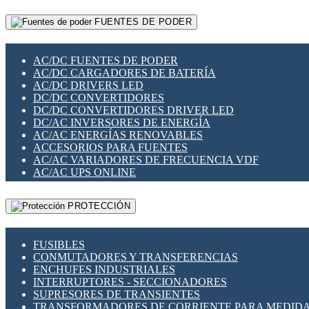
RELÉS INTELIGENTES WIFI
GATEWAY LORAWAN
RELÉS MINIATURA DE POTENCIA
FUENTES DE PODER
GESTIÓN DE REDES
SENSORES MAGNÉTICOS
INFRAESTRUCTURA ETHERCAT
SOPORTE PARA CIRCUITO IMPRESO
PERIFÉRICOS DE RED
SOQUETES PARA RELÉ
AC/DC FUENTES DE PODER
PLACAS MODULARES IOT
SWITCH Y MICROSWITCH
AC/DC CARGADORES DE BATERÍA
SWITCHES Y REDES WIFI
TARJETAS PI
AC/DC DRIVERS LED
SOLUCIONES IOT
UNIÓN Y DERIVACIÓN DE CABLE
DC/DC CONVERTIDORES
SOLUCIONES LORAWAN
DC/DC CONVERTIDORES DRIVER LED
SOLUCIONES RED CELULAR
DC/AC INVERSORES DE ENERGÍA
SEGURIDAD PARA REDES
AC/AC ENERGÍAS RENOVABLES
SWITCHES LAN
ACCESORIOS PARA FUENTES
TELEFONÍA IP (VOIP)
AC/AC VARIADORES DE FRECUENCIA VDF
VIGILANCIA IP (CCTV)
AC/AC UPS ONLINE
MESHTASTIC
PROTECCIÓN
FUSIBLES
CONMUTADORES Y TRANSFERENCIAS
ENCHUFES INDUSTRIALES
INTERRUPTORES - SECCIONADORES
SUPRESORES DE TRANSIENTES
TRANSFORMADORES DE CORRIENTE PARA MEDID