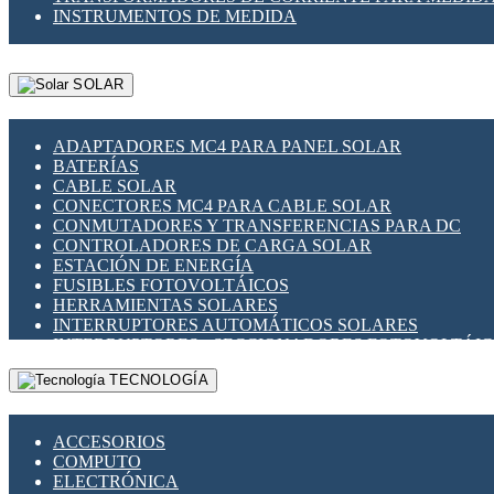
INSTRUMENTOS DE MEDIDA
SOLAR
ADAPTADORES MC4 PARA PANEL SOLAR
BATERÍAS
CABLE SOLAR
CONECTORES MC4 PARA CABLE SOLAR
CONMUTADORES Y TRANSFERENCIAS PARA DC
CONTROLADORES DE CARGA SOLAR
ESTACIÓN DE ENERGÍA
FUSIBLES FOTOVOLTÁICOS
HERRAMIENTAS SOLARES
INTERRUPTORES AUTOMÁTICOS SOLARES
INTERRUPTORES - SECCIONADORES FOTOVOLTÁI
MONTAJE PANEL SOLAR
TECNOLOGÍA
PORTA FUSIBLES Y SECCIONADORES FOTOVOLTAI
SUPRESOR DE TRANSIENTES SPDS PARA APLICACI
ACCESORIOS
COMPUTO
ELECTRÓNICA