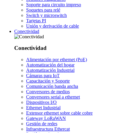
Soporte para circuito impreso
Soquetes para relé
Switch y microswitch
Tarjetas PI
Unión y derivación de cable
Conectividad
Conectividad
Alimentación por ethernet (PoE)
Automatización del hogar
Automatización Industrial
Cámaras para IoT
Capacitación y Soporte
Comunicación banda ancha
Conversores de medios
Conversores serial a ethernet
Dispositivos I/O
Ethernet Industrial
Extensor ethernet sobre cable cobre
Gateway LoRaWAN
Gestión de redes
Infraestructura Ethercat