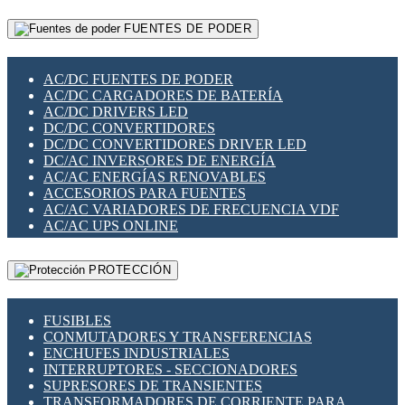
RELÉS INTELIGENTES WIFI
GATEWAY LORAWAN
RELÉS MINIATURA DE POTENCIA
FUENTES DE PODER
GESTIÓN DE REDES
SENSORES MAGNÉTICOS
INFRAESTRUCTURA ETHERCAT
SOPORTE PARA CIRCUITO IMPRESO
PERIFÉRICOS DE RED
SOQUETES PARA RELÉ
AC/DC FUENTES DE PODER
PLACAS MODULARES IOT
SWITCH Y MICROSWITCH
AC/DC CARGADORES DE BATERÍA
SWITCHES Y REDES WIFI
TARJETAS PI
AC/DC DRIVERS LED
SOLUCIONES IOT
UNIÓN Y DERIVACIÓN DE CABLE
DC/DC CONVERTIDORES
SOLUCIONES LORAWAN
DC/DC CONVERTIDORES DRIVER LED
SOLUCIONES RED CELULAR
DC/AC INVERSORES DE ENERGÍA
SEGURIDAD PARA REDES
AC/AC ENERGÍAS RENOVABLES
SWITCHES LAN
ACCESORIOS PARA FUENTES
TELEFONÍA IP (VOIP)
AC/AC VARIADORES DE FRECUENCIA VDF
VIGILANCIA IP (CCTV)
AC/AC UPS ONLINE
MESHTASTIC
PROTECCIÓN
FUSIBLES
CONMUTADORES Y TRANSFERENCIAS
ENCHUFES INDUSTRIALES
INTERRUPTORES - SECCIONADORES
SUPRESORES DE TRANSIENTES
TRANSFORMADORES DE CORRIENTE PARA