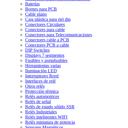
Baterías
Bornes para PCB
Cable plano
Caja plástica para riel din
Conectores Circulares
Conectores para cable
Conectores para Telecomunicaciones
Conectores cable a PCB
Conectores PCB a cable
DIP Switches
Displays 7 segmentos
Fusibles y portafusibles
Herramientas varias
Iluminación LED
Interruptores Reed
Interfaces de relé
Otros relés
Protección térmica
Relés automotrices
Relés de señal
Relés de estado sólido SSR
Relés Industriales
Relés inteligentes WIFI
Relés miniatura de potencia
Sensores Magnéticos