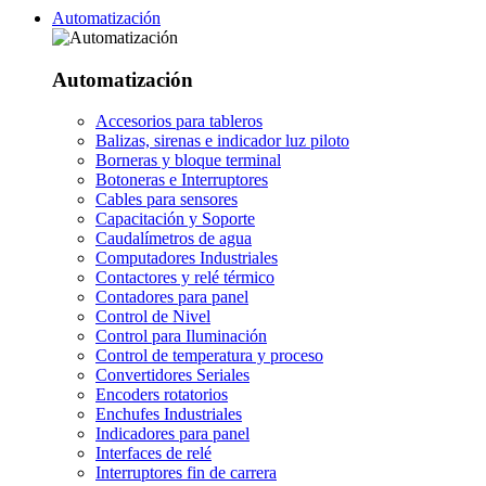
Automatización
Automatización
Accesorios para tableros
Balizas, sirenas e indicador luz piloto
Borneras y bloque terminal
Botoneras e Interruptores
Cables para sensores
Capacitación y Soporte
Caudalímetros de agua
Computadores Industriales
Contactores y relé térmico
Contadores para panel
Control de Nivel
Control para Iluminación
Control de temperatura y proceso
Convertidores Seriales
Encoders rotatorios
Enchufes Industriales
Indicadores para panel
Interfaces de relé
Interruptores fin de carrera