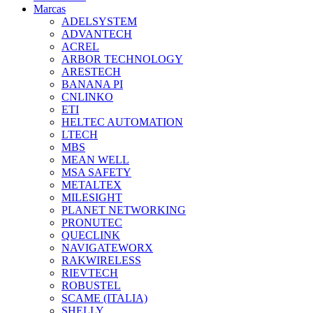
Marcas
ADELSYSTEM
ADVANTECH
ACREL
ARBOR TECHNOLOGY
ARESTECH
BANANA PI
CNLINKO
ETI
HELTEC AUTOMATION
LTECH
MBS
MEAN WELL
MSA SAFETY
METALTEX
MILESIGHT
PLANET NETWORKING
PRONUTEC
QUECLINK
NAVIGATEWORX
RAKWIRELESS
RIEVTECH
ROBUSTEL
SCAME (ITALIA)
SHELLY