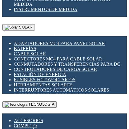
MEDIDA
INSTRUMENTOS DE MEDIDA
SOLAR
ADAPTADORES MC4 PARA PANEL SOLAR
BATERÍAS
CABLE SOLAR
CONECTORES MC4 PARA CABLE SOLAR
CONMUTADORES Y TRANSFERENCIAS PARA DC
CONTROLADORES DE CARGA SOLAR
ESTACIÓN DE ENERGÍA
FUSIBLES FOTOVOLTÁICOS
HERRAMIENTAS SOLARES
INTERRUPTORES AUTOMÁTICOS SOLARES
INTERRUPTORES - SECCIONADORES
FOTOVOLTÁICOS
TECNOLOGÍA
MONTAJE PANEL SOLAR
PORTA FUSIBLES Y SECCIONADORES
FOTOVOLTAICOS
ACCESORIOS
SUPRESOR DE TRANSIENTES SPDS PARA
COMPUTO
APLICACIONES FOTOVOLTAICAS