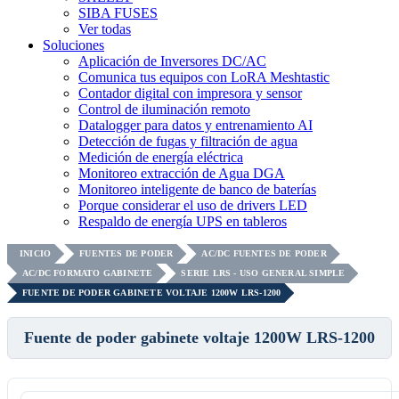
SIBA FUSES
Ver todas
Soluciones
Aplicación de Inversores DC/AC
Comunica tus equipos con LoRA Meshtastic
Contador digital con impresora y sensor
Control de iluminación remoto
Datalogger para datos y entrenamiento AI
Detección de fugas y filtración de agua
Medición de energía eléctrica
Monitoreo extracción de Agua DGA
Monitoreo inteligente de banco de baterías
Porque considerar el uso de drivers LED
Respaldo de energía UPS en tableros
INICIO
FUENTES DE PODER
AC/DC FUENTES DE PODER
AC/DC FORMATO GABINETE
SERIE LRS - USO GENERAL SIMPLE
FUENTE DE PODER GABINETE VOLTAJE 1200W LRS-1200
Fuente de poder gabinete voltaje 1200W LRS-1200