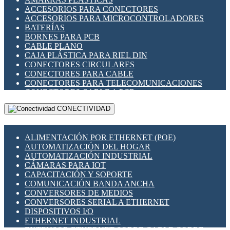
ENCHUFES INDUSTRIALES
ACCESORIOS PARA CONECTORES
INDICADORES PARA PANEL
ACCESORIOS PARA MICROCONTROLADORES
INTERFACES DE RELÉ
BATERÍAS
INTERRUPTORES FIN DE CARRERA
BORNES PARA PCB
LLAVES CONMUTADORAS
CABLE PLANO
MEDIDORES DE ENERGÍA Y TC'S DE CORRIENTE
CAJA PLÁSTICA PARA RIEL DIN
MOTORES PASO A PASO
CONECTORES CIRCULARES
PANTALLAS HMI
CONECTORES PARA CABLE
PLC -CONTROLADORES LÓGICO PROGRAMABLES
CONECTORES PARA TELECOMUNICACIONES
PROGRAMADORES DE HORARIO
CONECTORES CABLE A PCB
PROTECCIÓN ELÉCTRICA
CONECTORES PCB A CABLE
RELÉS DE PROTECCIÓN
CONECTIVIDAD
DIP SWITCHES
SENSORES CAPACITIVOS
DISPLAYS 7 SEGMENTOS
SENSORES DE POSICIÓN LINEAL
FUSIBLES Y PORTAFUSIBLES
SENSORES FOTOELÉCTRICOS
ALIMENTACIÓN POR ETHERNET (POE)
HERRAMIENTAS VARIAS
SENSORES INDUCTIVOS
AUTOMATIZACIÓN DEL HOGAR
ILUMINACIÓN LED
TEMPORIZADORES
AUTOMATIZACIÓN INDUSTRIAL
INTERRUPTORES REED
VARIACS
CÁMARAS PARA IOT
INTERFACES DE RELÉ
VARIADORES DE FRECUENCIA [VDF]
CAPACITACIÓN Y SOPORTE
OTROS RELÉS
SECCIONADORES - INTERRUPTORES
COMUNICACIÓN BANDA ANCHA
PROTECCIÓN TÉRMICA
MAQUINARIA
CONVERSORES DE MEDIOS
RELÉS AUTOMOTRICES
CONVERSORES SERIAL A ETHERNET
RELÉS DE SEÑAL
DISPOSITIVOS I/O
RELÉS DE ESTADO SÓLIDO SSR
ETHERNET INDUSTRIAL
RELÉS INDUSTRIALES
EXTENSOR ETHERNET SOBRE CABLE COBRE