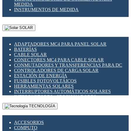
MEDIDA
INSTRUMENTOS DE MEDIDA
SOLAR
ADAPTADORES MC4 PARA PANEL SOLAR
BATERÍAS
CABLE SOLAR
CONECTORES MC4 PARA CABLE SOLAR
CONMUTADORES Y TRANSFERENCIAS PARA DC
CONTROLADORES DE CARGA SOLAR
ESTACIÓN DE ENERGÍA
FUSIBLES FOTOVOLTÁICOS
HERRAMIENTAS SOLARES
INTERRUPTORES AUTOMÁTICOS SOLARES
INTERRUPTORES - SECCIONADORES
FOTOVOLTÁICOS
TECNOLOGÍA
MONTAJE PANEL SOLAR
PORTA FUSIBLES Y SECCIONADORES
FOTOVOLTAICOS
ACCESORIOS
SUPRESOR DE TRANSIENTES SPDS PARA
COMPUTO
APLICACIONES FOTOVOLTAICAS