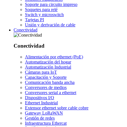
Soporte para circuito impreso
Soquetes para relé
Switch y microswitch
Tarjetas PI
Unión y derivación de cable
Conectividad
Conectividad
Alimentación por ethernet (PoE)
Automatización del hogar
Automatización Industrial
Cámaras para IoT
Capacitación y Soporte
Comunicación banda ancha
Conversores de medios
Conversores serial a ethernet
Dispositivos I/O
Ethernet Industrial
Extensor ethernet sobre cable cobre
Gateway LoRaWAN
Gestión de redes
Infraestructura Ethercat