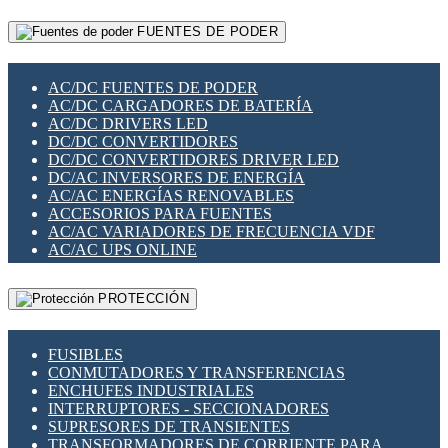
RELÉS INTELIGENTES WIFI
GATEWAY LORAWAN
RELÉS MINIATURA DE POTENCIA
FUENTES DE PODER
GESTIÓN DE REDES
SENSORES MAGNÉTICOS
INFRAESTRUCTURA ETHERCAT
SOPORTE PARA CIRCUITO IMPRESO
PERIFÉRICOS DE RED
SOQUETES PARA RELÉ
AC/DC FUENTES DE PODER
PLACAS MODULARES IOT
SWITCH Y MICROSWITCH
AC/DC CARGADORES DE BATERÍA
SWITCHES Y REDES WIFI
TARJETAS PI
AC/DC DRIVERS LED
SOLUCIONES IOT
UNIÓN Y DERIVACIÓN DE CABLE
DC/DC CONVERTIDORES
SOLUCIONES LORAWAN
DC/DC CONVERTIDORES DRIVER LED
SOLUCIONES RED CELULAR
DC/AC INVERSORES DE ENERGÍA
SEGURIDAD PARA REDES
AC/AC ENERGÍAS RENOVABLES
SWITCHES LAN
ACCESORIOS PARA FUENTES
TELEFONÍA IP (VOIP)
AC/AC VARIADORES DE FRECUENCIA VDF
VIGILANCIA IP (CCTV)
AC/AC UPS ONLINE
MESHTASTIC
PROTECCIÓN
FUSIBLES
CONMUTADORES Y TRANSFERENCIAS
ENCHUFES INDUSTRIALES
INTERRUPTORES - SECCIONADORES
SUPRESORES DE TRANSIENTES
TRANSFORMADORES DE CORRIENTE PARA