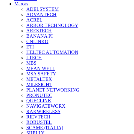
Marcas
ADELSYSTEM
ADVANTECH
ACREL
ARBOR TECHNOLOGY
ARESTECH
BANANA PI
CNLINKO
ETI
HELTEC AUTOMATION
LTECH
MBS
MEAN WELL
MSA SAFETY
METALTEX
MILESIGHT
PLANET NETWORKING
PRONUTEC
QUECLINK
NAVIGATEWORX
RAKWIRELESS
RIEVTECH
ROBUSTEL
SCAME (ITALIA)
SHELLY