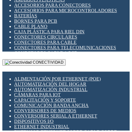
ENCHUFES INDUSTRIALES
ACCESORIOS PARA CONECTORES
INDICADORES PARA PANEL
ACCESORIOS PARA MICROCONTROLADORES
INTERFACES DE RELÉ
BATERÍAS
INTERRUPTORES FIN DE CARRERA
BORNES PARA PCB
LLAVES CONMUTADORAS
CABLE PLANO
MEDIDORES DE ENERGÍA Y TC'S DE CORRIENTE
CAJA PLÁSTICA PARA RIEL DIN
MOTORES PASO A PASO
CONECTORES CIRCULARES
PANTALLAS HMI
CONECTORES PARA CABLE
PLC -CONTROLADORES LÓGICO PROGRAMABLES
CONECTORES PARA TELECOMUNICACIONES
PROGRAMADORES DE HORARIO
CONECTORES CABLE A PCB
PROTECCIÓN ELÉCTRICA
CONECTORES PCB A CABLE
RELÉS DE PROTECCIÓN
CONECTIVIDAD
DIP SWITCHES
SENSORES CAPACITIVOS
DISPLAYS 7 SEGMENTOS
SENSORES DE POSICIÓN LINEAL
FUSIBLES Y PORTAFUSIBLES
SENSORES FOTOELÉCTRICOS
ALIMENTACIÓN POR ETHERNET (POE)
HERRAMIENTAS VARIAS
SENSORES INDUCTIVOS
AUTOMATIZACIÓN DEL HOGAR
ILUMINACIÓN LED
TEMPORIZADORES
AUTOMATIZACIÓN INDUSTRIAL
INTERRUPTORES REED
VARIACS
CÁMARAS PARA IOT
INTERFACES DE RELÉ
VARIADORES DE FRECUENCIA [VDF]
CAPACITACIÓN Y SOPORTE
OTROS RELÉS
SECCIONADORES - INTERRUPTORES
COMUNICACIÓN BANDA ANCHA
PROTECCIÓN TÉRMICA
MAQUINARIA
CONVERSORES DE MEDIOS
RELÉS AUTOMOTRICES
CONVERSORES SERIAL A ETHERNET
RELÉS DE SEÑAL
DISPOSITIVOS I/O
RELÉS DE ESTADO SÓLIDO SSR
ETHERNET INDUSTRIAL
RELÉS INDUSTRIALES
EXTENSOR ETHERNET SOBRE CABLE COBRE