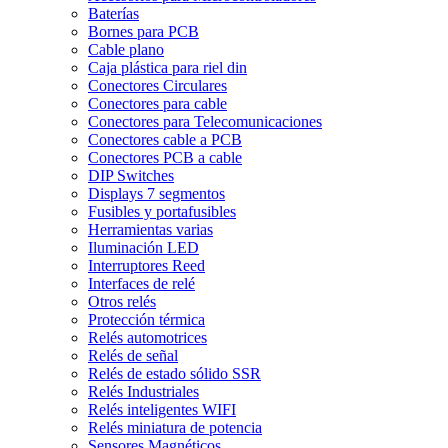
Baterías
Bornes para PCB
Cable plano
Caja plástica para riel din
Conectores Circulares
Conectores para cable
Conectores para Telecomunicaciones
Conectores cable a PCB
Conectores PCB a cable
DIP Switches
Displays 7 segmentos
Fusibles y portafusibles
Herramientas varias
Iluminación LED
Interruptores Reed
Interfaces de relé
Otros relés
Protección térmica
Relés automotrices
Relés de señal
Relés de estado sólido SSR
Relés Industriales
Relés inteligentes WIFI
Relés miniatura de potencia
Sensores Magnéticos