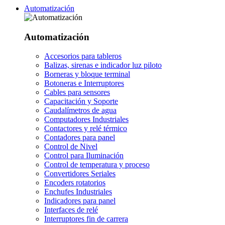
Automatización
Automatización
Accesorios para tableros
Balizas, sirenas e indicador luz piloto
Borneras y bloque terminal
Botoneras e Interruptores
Cables para sensores
Capacitación y Soporte
Caudalímetros de agua
Computadores Industriales
Contactores y relé térmico
Contadores para panel
Control de Nivel
Control para Iluminación
Control de temperatura y proceso
Convertidores Seriales
Encoders rotatorios
Enchufes Industriales
Indicadores para panel
Interfaces de relé
Interruptores fin de carrera