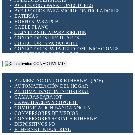
ENCHUFES INDUSTRIALES
ACCESORIOS PARA CONECTORES
INDICADORES PARA PANEL
ACCESORIOS PARA MICROCONTROLADORES
INTERFACES DE RELÉ
BATERÍAS
INTERRUPTORES FIN DE CARRERA
BORNES PARA PCB
LLAVES CONMUTADORAS
CABLE PLANO
MEDIDORES DE ENERGÍA Y TC'S DE CORRIENTE
CAJA PLÁSTICA PARA RIEL DIN
MOTORES PASO A PASO
CONECTORES CIRCULARES
PANTALLAS HMI
CONECTORES PARA CABLE
PLC -CONTROLADORES LÓGICO PROGRAMABLES
CONECTORES PARA TELECOMUNICACIONES
PROGRAMADORES DE HORARIO
CONECTORES CABLE A PCB
PROTECCIÓN ELÉCTRICA
CONECTORES PCB A CABLE
RELÉS DE PROTECCIÓN
CONECTIVIDAD
DIP SWITCHES
SENSORES CAPACITIVOS
DISPLAYS 7 SEGMENTOS
SENSORES DE POSICIÓN LINEAL
FUSIBLES Y PORTAFUSIBLES
SENSORES FOTOELÉCTRICOS
ALIMENTACIÓN POR ETHERNET (POE)
HERRAMIENTAS VARIAS
SENSORES INDUCTIVOS
AUTOMATIZACIÓN DEL HOGAR
ILUMINACIÓN LED
TEMPORIZADORES
AUTOMATIZACIÓN INDUSTRIAL
INTERRUPTORES REED
VARIACS
CÁMARAS PARA IOT
INTERFACES DE RELÉ
VARIADORES DE FRECUENCIA [VDF]
CAPACITACIÓN Y SOPORTE
OTROS RELÉS
SECCIONADORES - INTERRUPTORES
COMUNICACIÓN BANDA ANCHA
PROTECCIÓN TÉRMICA
MAQUINARIA
CONVERSORES DE MEDIOS
RELÉS AUTOMOTRICES
CONVERSORES SERIAL A ETHERNET
RELÉS DE SEÑAL
DISPOSITIVOS I/O
RELÉS DE ESTADO SÓLIDO SSR
ETHERNET INDUSTRIAL
RELÉS INDUSTRIALES
EXTENSOR ETHERNET SOBRE CABLE COBRE