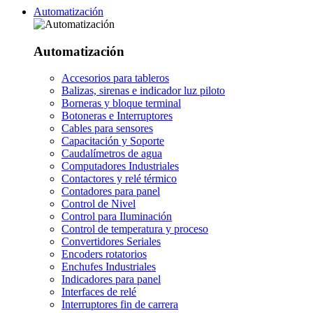
Automatización
Automatización
Accesorios para tableros
Balizas, sirenas e indicador luz piloto
Borneras y bloque terminal
Botoneras e Interruptores
Cables para sensores
Capacitación y Soporte
Caudalímetros de agua
Computadores Industriales
Contactores y relé térmico
Contadores para panel
Control de Nivel
Control para Iluminación
Control de temperatura y proceso
Convertidores Seriales
Encoders rotatorios
Enchufes Industriales
Indicadores para panel
Interfaces de relé
Interruptores fin de carrera