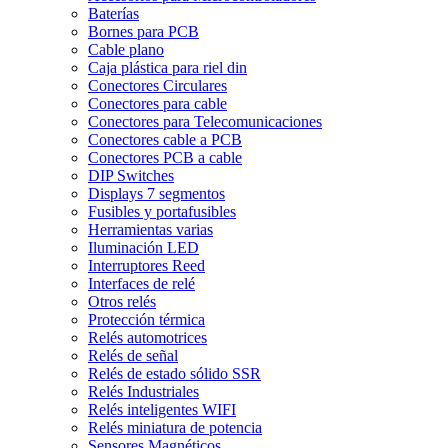
Baterías
Bornes para PCB
Cable plano
Caja plástica para riel din
Conectores Circulares
Conectores para cable
Conectores para Telecomunicaciones
Conectores cable a PCB
Conectores PCB a cable
DIP Switches
Displays 7 segmentos
Fusibles y portafusibles
Herramientas varias
Iluminación LED
Interruptores Reed
Interfaces de relé
Otros relés
Protección térmica
Relés automotrices
Relés de señal
Relés de estado sólido SSR
Relés Industriales
Relés inteligentes WIFI
Relés miniatura de potencia
Sensores Magnéticos