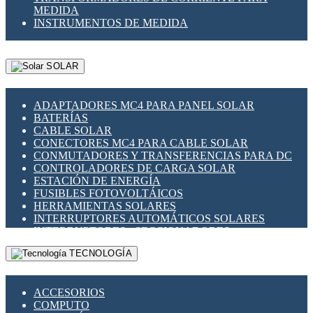
MEDIDA
INSTRUMENTOS DE MEDIDA
SOLAR
ADAPTADORES MC4 PARA PANEL SOLAR
BATERÍAS
CABLE SOLAR
CONECTORES MC4 PARA CABLE SOLAR
CONMUTADORES Y TRANSFERENCIAS PARA DC
CONTROLADORES DE CARGA SOLAR
ESTACIÓN DE ENERGÍA
FUSIBLES FOTOVOLTÁICOS
HERRAMIENTAS SOLARES
INTERRUPTORES AUTOMÁTICOS SOLARES
INTERRUPTORES - SECCIONADORES
FOTOVOLTÁICOS
TECNOLOGÍA
MONTAJE PANEL SOLAR
PORTA FUSIBLES Y SECCIONADORES
FOTOVOLTAICOS
ACCESORIOS
SUPRESOR DE TRANSIENTES SPDS PARA
COMPUTO
APLICACIONES FOTOVOLTAICAS