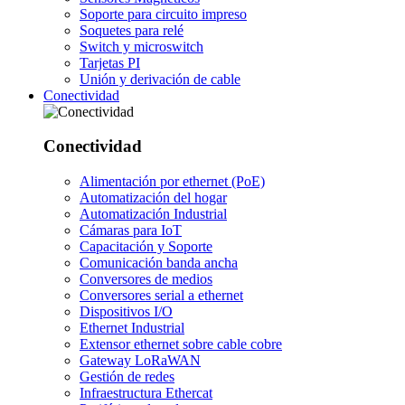
Soporte para circuito impreso
Soquetes para relé
Switch y microswitch
Tarjetas PI
Unión y derivación de cable
Conectividad
Conectividad
Alimentación por ethernet (PoE)
Automatización del hogar
Automatización Industrial
Cámaras para IoT
Capacitación y Soporte
Comunicación banda ancha
Conversores de medios
Conversores serial a ethernet
Dispositivos I/O
Ethernet Industrial
Extensor ethernet sobre cable cobre
Gateway LoRaWAN
Gestión de redes
Infraestructura Ethercat