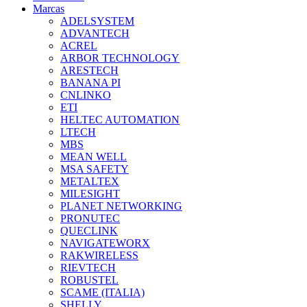
Marcas
ADELSYSTEM
ADVANTECH
ACREL
ARBOR TECHNOLOGY
ARESTECH
BANANA PI
CNLINKO
ETI
HELTEC AUTOMATION
LTECH
MBS
MEAN WELL
MSA SAFETY
METALTEX
MILESIGHT
PLANET NETWORKING
PRONUTEC
QUECLINK
NAVIGATEWORX
RAKWIRELESS
RIEVTECH
ROBUSTEL
SCAME (ITALIA)
SHELLY