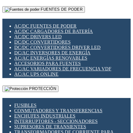
RELÉS INTELIGENTES WIFI
GATEWAY LORAWAN
RELÉS MINIATURA DE POTENCIA
FUENTES DE PODER
GESTIÓN DE REDES
SENSORES MAGNÉTICOS
INFRAESTRUCTURA ETHERCAT
SOPORTE PARA CIRCUITO IMPRESO
PERIFÉRICOS DE RED
SOQUETES PARA RELÉ
AC/DC FUENTES DE PODER
PLACAS MODULARES IOT
SWITCH Y MICROSWITCH
AC/DC CARGADORES DE BATERÍA
SWITCHES Y REDES WIFI
TARJETAS PI
AC/DC DRIVERS LED
SOLUCIONES IOT
UNIÓN Y DERIVACIÓN DE CABLE
DC/DC CONVERTIDORES
SOLUCIONES LORAWAN
DC/DC CONVERTIDORES DRIVER LED
SOLUCIONES RED CELULAR
DC/AC INVERSORES DE ENERGÍA
SEGURIDAD PARA REDES
AC/AC ENERGÍAS RENOVABLES
SWITCHES LAN
ACCESORIOS PARA FUENTES
TELEFONÍA IP (VOIP)
AC/AC VARIADORES DE FRECUENCIA VDF
VIGILANCIA IP (CCTV)
AC/AC UPS ONLINE
MESHTASTIC
PROTECCIÓN
FUSIBLES
CONMUTADORES Y TRANSFERENCIAS
ENCHUFES INDUSTRIALES
INTERRUPTORES - SECCIONADORES
SUPRESORES DE TRANSIENTES
TRANSFORMADORES DE CORRIENTE PARA