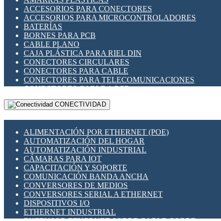
ENCHUFES INDUSTRIALES
ACCESORIOS PARA CONECTORES
INDICADORES PARA PANEL
ACCESORIOS PARA MICROCONTROLADORES
INTERFACES DE RELÉ
BATERÍAS
INTERRUPTORES FIN DE CARRERA
BORNES PARA PCB
LLAVES CONMUTADORAS
CABLE PLANO
MEDIDORES DE ENERGÍA Y TC'S DE CORRIENTE
CAJA PLÁSTICA PARA RIEL DIN
MOTORES PASO A PASO
CONECTORES CIRCULARES
PANTALLAS HMI
CONECTORES PARA CABLE
PLC -CONTROLADORES LÓGICO PROGRAMABLES
CONECTORES PARA TELECOMUNICACIONES
PROGRAMADORES DE HORARIO
CONECTORES CABLE A PCB
PROTECCIÓN ELÉCTRICA
CONECTORES PCB A CABLE
RELÉS DE PROTECCIÓN
CONECTIVIDAD
DIP SWITCHES
SENSORES CAPACITIVOS
DISPLAYS 7 SEGMENTOS
SENSORES DE POSICIÓN LINEAL
FUSIBLES Y PORTAFUSIBLES
SENSORES FOTOELÉCTRICOS
ALIMENTACIÓN POR ETHERNET (POE)
HERRAMIENTAS VARIAS
SENSORES INDUCTIVOS
AUTOMATIZACIÓN DEL HOGAR
ILUMINACIÓN LED
TEMPORIZADORES
AUTOMATIZACIÓN INDUSTRIAL
INTERRUPTORES REED
VARIACS
CÁMARAS PARA IOT
INTERFACES DE RELÉ
VARIADORES DE FRECUENCIA [VDF]
CAPACITACIÓN Y SOPORTE
OTROS RELÉS
SECCIONADORES - INTERRUPTORES
COMUNICACIÓN BANDA ANCHA
PROTECCIÓN TÉRMICA
MAQUINARIA
CONVERSORES DE MEDIOS
RELÉS AUTOMOTRICES
CONVERSORES SERIAL A ETHERNET
RELÉS DE SEÑAL
DISPOSITIVOS I/O
RELÉS DE ESTADO SÓLIDO SSR
ETHERNET INDUSTRIAL
RELÉS INDUSTRIALES
EXTENSOR ETHERNET SOBRE CABLE COBRE