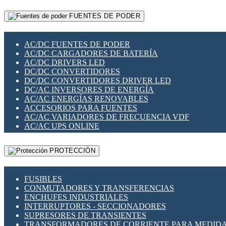
RELÉS INTELIGENTES WIFI
GATEWAY LORAWAN
RELÉS MINIATURA DE POTENCIA
FUENTES DE PODER
GESTIÓN DE REDES
SENSORES MAGNÉTICOS
INFRAESTRUCTURA ETHERCAT
SOPORTE PARA CIRCUITO IMPRESO
PERIFÉRICOS DE RED
SOQUETES PARA RELÉ
AC/DC FUENTES DE PODER
PLACAS MODULARES IOT
SWITCH Y MICROSWITCH
AC/DC CARGADORES DE BATERÍA
SWITCHES Y REDES WIFI
TARJETAS PI
AC/DC DRIVERS LED
SOLUCIONES IOT
UNIÓN Y DERIVACIÓN DE CABLE
DC/DC CONVERTIDORES
SOLUCIONES LORAWAN
DC/DC CONVERTIDORES DRIVER LED
SOLUCIONES RED CELULAR
DC/AC INVERSORES DE ENERGÍA
SEGURIDAD PARA REDES
AC/AC ENERGÍAS RENOVABLES
SWITCHES LAN
ACCESORIOS PARA FUENTES
TELEFONÍA IP (VOIP)
AC/AC VARIADORES DE FRECUENCIA VDF
VIGILANCIA IP (CCTV)
AC/AC UPS ONLINE
MESHTASTIC
PROTECCIÓN
FUSIBLES
CONMUTADORES Y TRANSFERENCIAS
ENCHUFES INDUSTRIALES
INTERRUPTORES - SECCIONADORES
SUPRESORES DE TRANSIENTES
TRANSFORMADORES DE CORRIENTE PARA MEDID