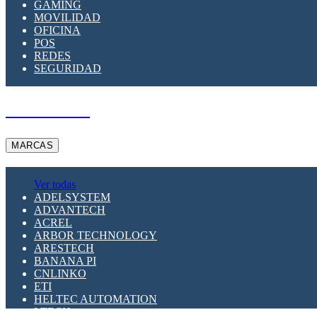
GAMING
MOVILIDAD
OFICINA
POS
REDES
SEGURIDAD
A PEDIDO
MARCAS
Ver todas
ADELSYSTEM
ADVANTECH
ACREL
ARBOR TECHNOLOGY
ARESTECH
BANANA PI
CNLINKO
ETI
HELTEC AUTOMATION
LTECH