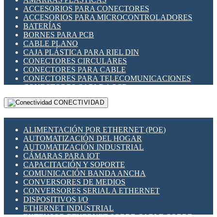
ENCHUFES INDUSTRIALES
ACCESORIOS PARA CONECTORES
INDICADORES PARA PANEL
ACCESORIOS PARA MICROCONTROLADORES
INTERFACES DE RELÉ
BATERÍAS
INTERRUPTORES FIN DE CARRERA
BORNES PARA PCB
LLAVES CONMUTADORAS
CABLE PLANO
MEDIDORES DE ENERGÍA Y TC'S DE CORRIENTE
CAJA PLÁSTICA PARA RIEL DIN
MOTORES PASO A PASO
CONECTORES CIRCULARES
PANTALLAS HMI
CONECTORES PARA CABLE
PLC -CONTROLADORES LÓGICO PROGRAMABLES
CONECTORES PARA TELECOMUNICACIONES
PROGRAMADORES DE HORARIO
CONECTORES CABLE A PCB
PROTECCIÓN ELÉCTRICA
CONECTORES PCB A CABLE
RELÉS DE PROTECCIÓN
CONECTIVIDAD
DIP SWITCHES
SENSORES CAPACITIVOS
DISPLAYS 7 SEGMENTOS
SENSORES DE POSICIÓN LINEAL
FUSIBLES Y PORTAFUSIBLES
SENSORES FOTOELÉCTRICOS
ALIMENTACIÓN POR ETHERNET (POE)
HERRAMIENTAS VARIAS
SENSORES INDUCTIVOS
AUTOMATIZACIÓN DEL HOGAR
ILUMINACIÓN LED
TEMPORIZADORES
AUTOMATIZACIÓN INDUSTRIAL
INTERRUPTORES REED
VARIACS
CÁMARAS PARA IOT
INTERFACES DE RELÉ
VARIADORES DE FRECUENCIA [VDF]
CAPACITACIÓN Y SOPORTE
OTROS RELÉS
SECCIONADORES - INTERRUPTORES
COMUNICACIÓN BANDA ANCHA
PROTECCIÓN TÉRMICA
MAQUINARIA
CONVERSORES DE MEDIOS
RELÉS AUTOMOTRICES
CONVERSORES SERIAL A ETHERNET
RELÉS DE SEÑAL
DISPOSITIVOS I/O
RELÉS DE ESTADO SÓLIDO SSR
ETHERNET INDUSTRIAL
RELÉS INDUSTRIALES
EXTENSOR ETHERNET SOBRE CABLE COBRE