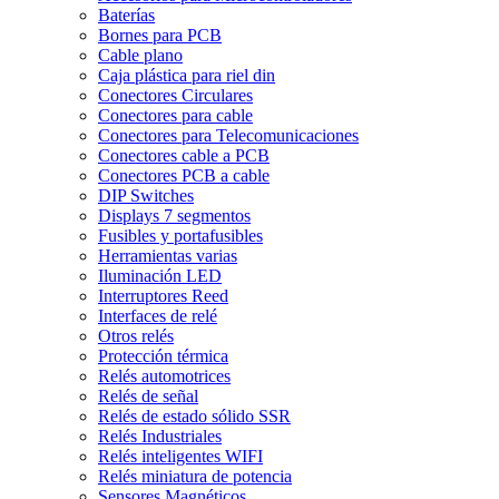
Baterías
Bornes para PCB
Cable plano
Caja plástica para riel din
Conectores Circulares
Conectores para cable
Conectores para Telecomunicaciones
Conectores cable a PCB
Conectores PCB a cable
DIP Switches
Displays 7 segmentos
Fusibles y portafusibles
Herramientas varias
Iluminación LED
Interruptores Reed
Interfaces de relé
Otros relés
Protección térmica
Relés automotrices
Relés de señal
Relés de estado sólido SSR
Relés Industriales
Relés inteligentes WIFI
Relés miniatura de potencia
Sensores Magnéticos