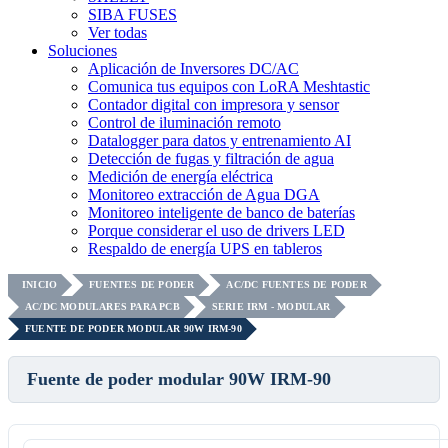
SIBA FUSES
Ver todas
Soluciones
Aplicación de Inversores DC/AC
Comunica tus equipos con LoRA Meshtastic
Contador digital con impresora y sensor
Control de iluminación remoto
Datalogger para datos y entrenamiento AI
Detección de fugas y filtración de agua
Medición de energía eléctrica
Monitoreo extracción de Agua DGA
Monitoreo inteligente de banco de baterías
Porque considerar el uso de drivers LED
Respaldo de energía UPS en tableros
INICIO
FUENTES DE PODER
AC/DC FUENTES DE PODER
AC/DC MODULARES PARA PCB
SERIE IRM - MODULAR
FUENTE DE PODER MODULAR 90W IRM-90
Fuente de poder modular 90W IRM-90