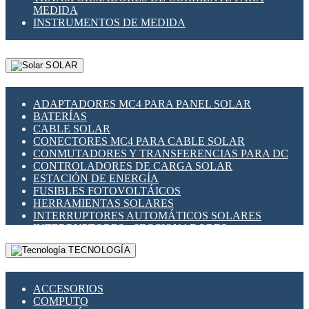
MEDIDA
INSTRUMENTOS DE MEDIDA
SOLAR
ADAPTADORES MC4 PARA PANEL SOLAR
BATERÍAS
CABLE SOLAR
CONECTORES MC4 PARA CABLE SOLAR
CONMUTADORES Y TRANSFERENCIAS PARA DC
CONTROLADORES DE CARGA SOLAR
ESTACIÓN DE ENERGÍA
FUSIBLES FOTOVOLTÁICOS
HERRAMIENTAS SOLARES
INTERRUPTORES AUTOMÁTICOS SOLARES
INTERRUPTORES - SECCIONADORES
FOTOVOLTÁICOS
TECNOLOGÍA
MONTAJE PANEL SOLAR
PORTA FUSIBLES Y SECCIONADORES
FOTOVOLTAICOS
ACCESORIOS
SUPRESOR DE TRANSIENTES SPDS PARA
COMPUTO
APLICACIONES FOTOVOLTAICAS