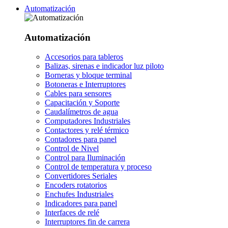
Automatización
Automatización
Accesorios para tableros
Balizas, sirenas e indicador luz piloto
Borneras y bloque terminal
Botoneras e Interruptores
Cables para sensores
Capacitación y Soporte
Caudalímetros de agua
Computadores Industriales
Contactores y relé térmico
Contadores para panel
Control de Nivel
Control para Iluminación
Control de temperatura y proceso
Convertidores Seriales
Encoders rotatorios
Enchufes Industriales
Indicadores para panel
Interfaces de relé
Interruptores fin de carrera