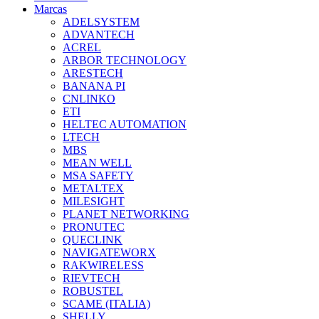
Marcas
ADELSYSTEM
ADVANTECH
ACREL
ARBOR TECHNOLOGY
ARESTECH
BANANA PI
CNLINKO
ETI
HELTEC AUTOMATION
LTECH
MBS
MEAN WELL
MSA SAFETY
METALTEX
MILESIGHT
PLANET NETWORKING
PRONUTEC
QUECLINK
NAVIGATEWORX
RAKWIRELESS
RIEVTECH
ROBUSTEL
SCAME (ITALIA)
SHELLY