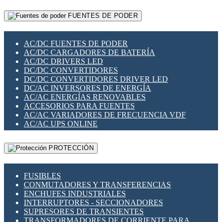
RELÉS INTELIGENTES WIFI
GATEWAY LORAWAN
RELÉS MINIATURA DE POTENCIA
FUENTES DE PODER
GESTIÓN DE REDES
SENSORES MAGNÉTICOS
INFRAESTRUCTURA ETHERCAT
SOPORTE PARA CIRCUITO IMPRESO
PERIFÉRICOS DE RED
SOQUETES PARA RELÉ
AC/DC FUENTES DE PODER
PLACAS MODULARES IOT
SWITCH Y MICROSWITCH
AC/DC CARGADORES DE BATERÍA
SWITCHES Y REDES WIFI
TARJETAS PI
AC/DC DRIVERS LED
SOLUCIONES IOT
UNIÓN Y DERIVACIÓN DE CABLE
DC/DC CONVERTIDORES
SOLUCIONES LORAWAN
DC/DC CONVERTIDORES DRIVER LED
SOLUCIONES RED CELULAR
DC/AC INVERSORES DE ENERGÍA
SEGURIDAD PARA REDES
AC/AC ENERGÍAS RENOVABLES
SWITCHES LAN
ACCESORIOS PARA FUENTES
TELEFONÍA IP (VOIP)
AC/AC VARIADORES DE FRECUENCIA VDF
VIGILANCIA IP (CCTV)
AC/AC UPS ONLINE
MESHTASTIC
PROTECCIÓN
FUSIBLES
CONMUTADORES Y TRANSFERENCIAS
ENCHUFES INDUSTRIALES
INTERRUPTORES - SECCIONADORES
SUPRESORES DE TRANSIENTES
TRANSFORMADORES DE CORRIENTE PARA