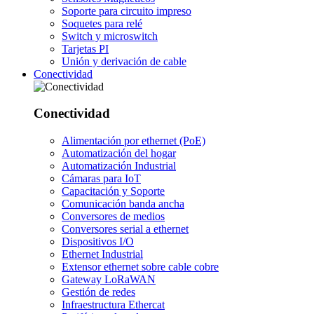
Soporte para circuito impreso
Soquetes para relé
Switch y microswitch
Tarjetas PI
Unión y derivación de cable
Conectividad
Conectividad
Alimentación por ethernet (PoE)
Automatización del hogar
Automatización Industrial
Cámaras para IoT
Capacitación y Soporte
Comunicación banda ancha
Conversores de medios
Conversores serial a ethernet
Dispositivos I/O
Ethernet Industrial
Extensor ethernet sobre cable cobre
Gateway LoRaWAN
Gestión de redes
Infraestructura Ethercat