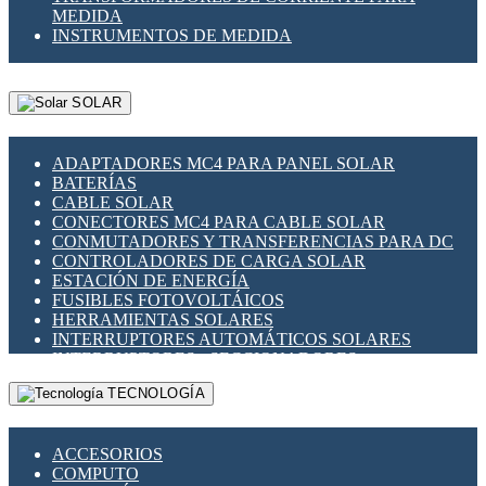
MEDIDA
INSTRUMENTOS DE MEDIDA
SOLAR
ADAPTADORES MC4 PARA PANEL SOLAR
BATERÍAS
CABLE SOLAR
CONECTORES MC4 PARA CABLE SOLAR
CONMUTADORES Y TRANSFERENCIAS PARA DC
CONTROLADORES DE CARGA SOLAR
ESTACIÓN DE ENERGÍA
FUSIBLES FOTOVOLTÁICOS
HERRAMIENTAS SOLARES
INTERRUPTORES AUTOMÁTICOS SOLARES
INTERRUPTORES - SECCIONADORES
FOTOVOLTÁICOS
TECNOLOGÍA
MONTAJE PANEL SOLAR
PORTA FUSIBLES Y SECCIONADORES
FOTOVOLTAICOS
ACCESORIOS
SUPRESOR DE TRANSIENTES SPDS PARA
COMPUTO
APLICACIONES FOTOVOLTAICAS