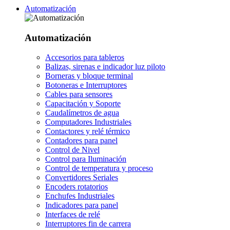
Automatización
Automatización
Accesorios para tableros
Balizas, sirenas e indicador luz piloto
Borneras y bloque terminal
Botoneras e Interruptores
Cables para sensores
Capacitación y Soporte
Caudalímetros de agua
Computadores Industriales
Contactores y relé térmico
Contadores para panel
Control de Nivel
Control para Iluminación
Control de temperatura y proceso
Convertidores Seriales
Encoders rotatorios
Enchufes Industriales
Indicadores para panel
Interfaces de relé
Interruptores fin de carrera