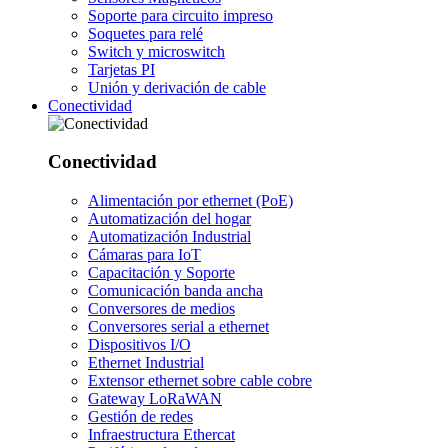
Soporte para circuito impreso
Soquetes para relé
Switch y microswitch
Tarjetas PI
Unión y derivación de cable
Conectividad
Conectividad
Alimentación por ethernet (PoE)
Automatización del hogar
Automatización Industrial
Cámaras para IoT
Capacitación y Soporte
Comunicación banda ancha
Conversores de medios
Conversores serial a ethernet
Dispositivos I/O
Ethernet Industrial
Extensor ethernet sobre cable cobre
Gateway LoRaWAN
Gestión de redes
Infraestructura Ethercat