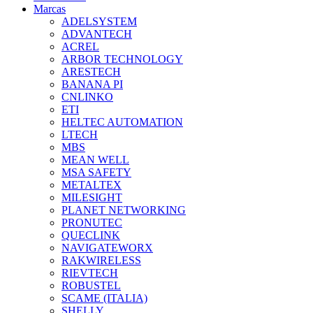
Marcas
ADELSYSTEM
ADVANTECH
ACREL
ARBOR TECHNOLOGY
ARESTECH
BANANA PI
CNLINKO
ETI
HELTEC AUTOMATION
LTECH
MBS
MEAN WELL
MSA SAFETY
METALTEX
MILESIGHT
PLANET NETWORKING
PRONUTEC
QUECLINK
NAVIGATEWORX
RAKWIRELESS
RIEVTECH
ROBUSTEL
SCAME (ITALIA)
SHELLY