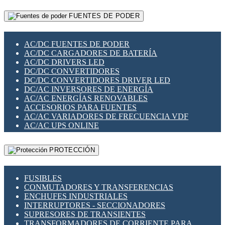
RELÉS INTELIGENTES WIFI
GATEWAY LORAWAN
RELÉS MINIATURA DE POTENCIA
FUENTES DE PODER
GESTIÓN DE REDES
SENSORES MAGNÉTICOS
INFRAESTRUCTURA ETHERCAT
SOPORTE PARA CIRCUITO IMPRESO
PERIFÉRICOS DE RED
SOQUETES PARA RELÉ
AC/DC FUENTES DE PODER
PLACAS MODULARES IOT
SWITCH Y MICROSWITCH
AC/DC CARGADORES DE BATERÍA
SWITCHES Y REDES WIFI
TARJETAS PI
AC/DC DRIVERS LED
SOLUCIONES IOT
UNIÓN Y DERIVACIÓN DE CABLE
DC/DC CONVERTIDORES
SOLUCIONES LORAWAN
DC/DC CONVERTIDORES DRIVER LED
SOLUCIONES RED CELULAR
DC/AC INVERSORES DE ENERGÍA
SEGURIDAD PARA REDES
AC/AC ENERGÍAS RENOVABLES
SWITCHES LAN
ACCESORIOS PARA FUENTES
TELEFONÍA IP (VOIP)
AC/AC VARIADORES DE FRECUENCIA VDF
VIGILANCIA IP (CCTV)
AC/AC UPS ONLINE
MESHTASTIC
PROTECCIÓN
FUSIBLES
CONMUTADORES Y TRANSFERENCIAS
ENCHUFES INDUSTRIALES
INTERRUPTORES - SECCIONADORES
SUPRESORES DE TRANSIENTES
TRANSFORMADORES DE CORRIENTE PARA