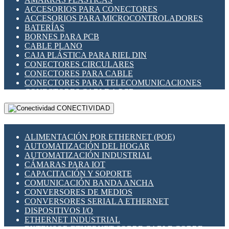
ENCHUFES INDUSTRIALES
ACCESORIOS PARA CONECTORES
INDICADORES PARA PANEL
ACCESORIOS PARA MICROCONTROLADORES
INTERFACES DE RELÉ
BATERÍAS
INTERRUPTORES FIN DE CARRERA
BORNES PARA PCB
LLAVES CONMUTADORAS
CABLE PLANO
MEDIDORES DE ENERGÍA Y TC'S DE CORRIENTE
CAJA PLÁSTICA PARA RIEL DIN
MOTORES PASO A PASO
CONECTORES CIRCULARES
PANTALLAS HMI
CONECTORES PARA CABLE
PLC -CONTROLADORES LÓGICO PROGRAMABLES
CONECTORES PARA TELECOMUNICACIONES
PROGRAMADORES DE HORARIO
CONECTORES CABLE A PCB
PROTECCIÓN ELÉCTRICA
CONECTORES PCB A CABLE
RELÉS DE PROTECCIÓN
CONECTIVIDAD
DIP SWITCHES
SENSORES CAPACITIVOS
DISPLAYS 7 SEGMENTOS
SENSORES DE POSICIÓN LINEAL
FUSIBLES Y PORTAFUSIBLES
SENSORES FOTOELÉCTRICOS
ALIMENTACIÓN POR ETHERNET (POE)
HERRAMIENTAS VARIAS
SENSORES INDUCTIVOS
AUTOMATIZACIÓN DEL HOGAR
ILUMINACIÓN LED
TEMPORIZADORES
AUTOMATIZACIÓN INDUSTRIAL
INTERRUPTORES REED
VARIACS
CÁMARAS PARA IOT
INTERFACES DE RELÉ
VARIADORES DE FRECUENCIA [VDF]
CAPACITACIÓN Y SOPORTE
OTROS RELÉS
SECCIONADORES - INTERRUPTORES
COMUNICACIÓN BANDA ANCHA
PROTECCIÓN TÉRMICA
MAQUINARIA
CONVERSORES DE MEDIOS
RELÉS AUTOMOTRICES
CONVERSORES SERIAL A ETHERNET
RELÉS DE SEÑAL
DISPOSITIVOS I/O
RELÉS DE ESTADO SÓLIDO SSR
ETHERNET INDUSTRIAL
RELÉS INDUSTRIALES
EXTENSOR ETHERNET SOBRE CABLE COBRE