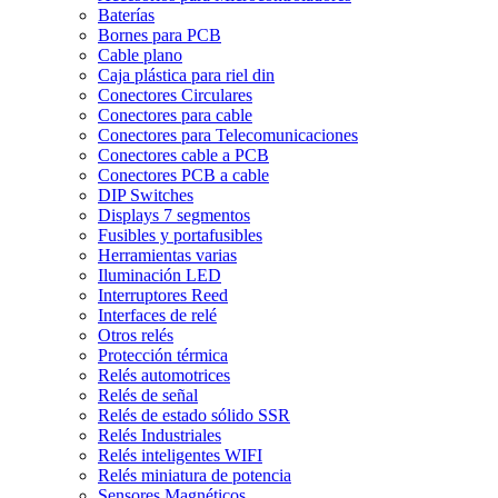
Baterías
Bornes para PCB
Cable plano
Caja plástica para riel din
Conectores Circulares
Conectores para cable
Conectores para Telecomunicaciones
Conectores cable a PCB
Conectores PCB a cable
DIP Switches
Displays 7 segmentos
Fusibles y portafusibles
Herramientas varias
Iluminación LED
Interruptores Reed
Interfaces de relé
Otros relés
Protección térmica
Relés automotrices
Relés de señal
Relés de estado sólido SSR
Relés Industriales
Relés inteligentes WIFI
Relés miniatura de potencia
Sensores Magnéticos