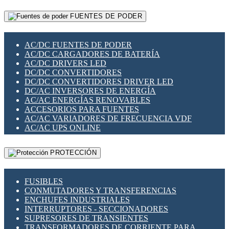
RELÉS INTELIGENTES WIFI
GATEWAY LORAWAN
RELÉS MINIATURA DE POTENCIA
FUENTES DE PODER
GESTIÓN DE REDES
SENSORES MAGNÉTICOS
INFRAESTRUCTURA ETHERCAT
SOPORTE PARA CIRCUITO IMPRESO
PERIFÉRICOS DE RED
SOQUETES PARA RELÉ
AC/DC FUENTES DE PODER
PLACAS MODULARES IOT
SWITCH Y MICROSWITCH
AC/DC CARGADORES DE BATERÍA
SWITCHES Y REDES WIFI
TARJETAS PI
AC/DC DRIVERS LED
SOLUCIONES IOT
UNIÓN Y DERIVACIÓN DE CABLE
DC/DC CONVERTIDORES
SOLUCIONES LORAWAN
DC/DC CONVERTIDORES DRIVER LED
SOLUCIONES RED CELULAR
DC/AC INVERSORES DE ENERGÍA
SEGURIDAD PARA REDES
AC/AC ENERGÍAS RENOVABLES
SWITCHES LAN
ACCESORIOS PARA FUENTES
TELEFONÍA IP (VOIP)
AC/AC VARIADORES DE FRECUENCIA VDF
VIGILANCIA IP (CCTV)
AC/AC UPS ONLINE
MESHTASTIC
PROTECCIÓN
FUSIBLES
CONMUTADORES Y TRANSFERENCIAS
ENCHUFES INDUSTRIALES
INTERRUPTORES - SECCIONADORES
SUPRESORES DE TRANSIENTES
TRANSFORMADORES DE CORRIENTE PARA