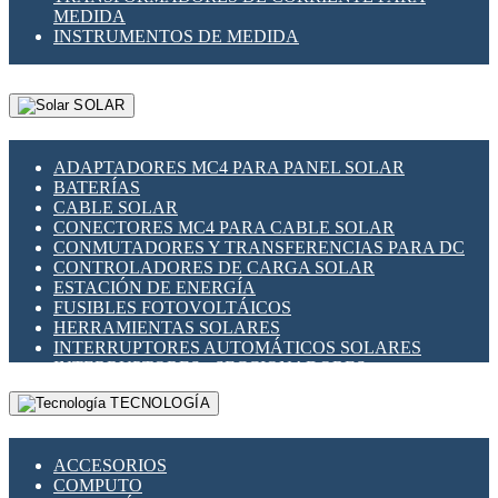
MEDIDA
INSTRUMENTOS DE MEDIDA
SOLAR
ADAPTADORES MC4 PARA PANEL SOLAR
BATERÍAS
CABLE SOLAR
CONECTORES MC4 PARA CABLE SOLAR
CONMUTADORES Y TRANSFERENCIAS PARA DC
CONTROLADORES DE CARGA SOLAR
ESTACIÓN DE ENERGÍA
FUSIBLES FOTOVOLTÁICOS
HERRAMIENTAS SOLARES
INTERRUPTORES AUTOMÁTICOS SOLARES
INTERRUPTORES - SECCIONADORES
FOTOVOLTÁICOS
TECNOLOGÍA
MONTAJE PANEL SOLAR
PORTA FUSIBLES Y SECCIONADORES
FOTOVOLTAICOS
ACCESORIOS
SUPRESOR DE TRANSIENTES SPDS PARA
COMPUTO
APLICACIONES FOTOVOLTAICAS