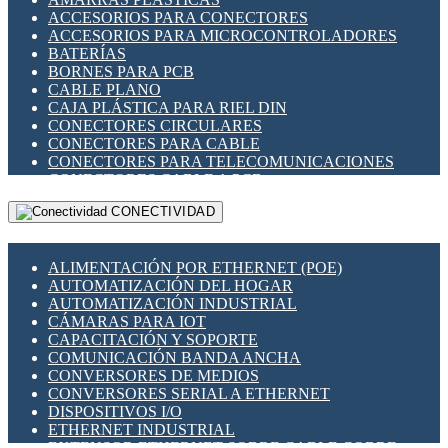
ENCHUFES INDUSTRIALES
ACCESORIOS PARA CONECTORES
INDICADORES PARA PANEL
ACCESORIOS PARA MICROCONTROLADORES
INTERFACES DE RELÉ
BATERÍAS
INTERRUPTORES FIN DE CARRERA
BORNES PARA PCB
LLAVES CONMUTADORAS
CABLE PLANO
MEDIDORES DE ENERGÍA Y TC'S DE CORRIENTE
CAJA PLÁSTICA PARA RIEL DIN
MOTORES PASO A PASO
CONECTORES CIRCULARES
PANTALLAS HMI
CONECTORES PARA CABLE
PLC -CONTROLADORES LÓGICO PROGRAMABLES
CONECTORES PARA TELECOMUNICACIONES
PROGRAMADORES DE HORARIO
CONECTORES CABLE A PCB
PROTECCIÓN ELÉCTRICA
CONECTORES PCB A CABLE
RELÉS DE PROTECCIÓN
CONECTIVIDAD
DIP SWITCHES
SENSORES CAPACITIVOS
DISPLAYS 7 SEGMENTOS
SENSORES DE POSICIÓN LINEAL
FUSIBLES Y PORTAFUSIBLES
SENSORES FOTOELÉCTRICOS
ALIMENTACIÓN POR ETHERNET (POE)
HERRAMIENTAS VARIAS
SENSORES INDUCTIVOS
AUTOMATIZACIÓN DEL HOGAR
ILUMINACIÓN LED
TEMPORIZADORES
AUTOMATIZACIÓN INDUSTRIAL
INTERRUPTORES REED
VARIACS
CÁMARAS PARA IOT
INTERFACES DE RELÉ
VARIADORES DE FRECUENCIA [VDF]
CAPACITACIÓN Y SOPORTE
OTROS RELÉS
SECCIONADORES - INTERRUPTORES
COMUNICACIÓN BANDA ANCHA
PROTECCIÓN TÉRMICA
MAQUINARIA
CONVERSORES DE MEDIOS
RELÉS AUTOMOTRICES
CONVERSORES SERIAL A ETHERNET
RELÉS DE SEÑAL
DISPOSITIVOS I/O
RELÉS DE ESTADO SÓLIDO SSR
ETHERNET INDUSTRIAL
RELÉS INDUSTRIALES
EXTENSOR ETHERNET SOBRE CABLE COBRE