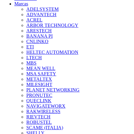
Marcas
ADELSYSTEM
ADVANTECH
ACREL
ARBOR TECHNOLOGY
ARESTECH
BANANA PI
CNLINKO
ETI
HELTEC AUTOMATION
LTECH
MBS
MEAN WELL
MSA SAFETY
METALTEX
MILESIGHT
PLANET NETWORKING
PRONUTEC
QUECLINK
NAVIGATEWORX
RAKWIRELESS
RIEVTECH
ROBUSTEL
SCAME (ITALIA)
SHELLY