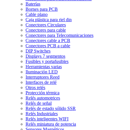
Baterías
Bornes para PCB
Cable plano
Caja plástica para riel din
Conectores Circulares
Conectores para cable
Conectores para Telecomunicaciones
Conectores cable a PCB
Conectores PCB a cable
DIP Switches
Displays 7 segmentos
Fusibles y portafusibles
Herramientas varias
Iluminación LED
Interruptores Reed
Interfaces de relé
Otros relés
Protección térmica
Relés automotrices
Relés de señal
Relés de estado sólido SSR
Relés Industriales
Relés inteligentes WIFI
Relés miniatura de potencia
Sensores Magnéticos