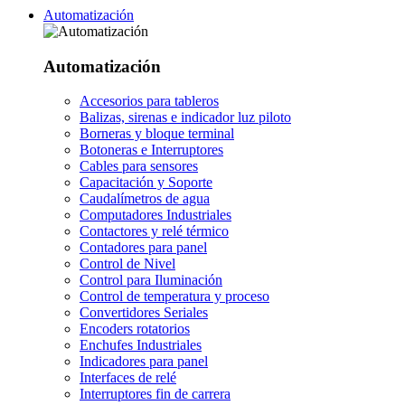
Automatización
Automatización
Accesorios para tableros
Balizas, sirenas e indicador luz piloto
Borneras y bloque terminal
Botoneras e Interruptores
Cables para sensores
Capacitación y Soporte
Caudalímetros de agua
Computadores Industriales
Contactores y relé térmico
Contadores para panel
Control de Nivel
Control para Iluminación
Control de temperatura y proceso
Convertidores Seriales
Encoders rotatorios
Enchufes Industriales
Indicadores para panel
Interfaces de relé
Interruptores fin de carrera