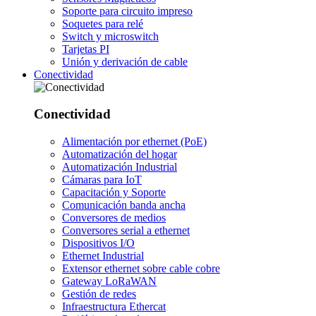
Soporte para circuito impreso
Soquetes para relé
Switch y microswitch
Tarjetas PI
Unión y derivación de cable
Conectividad
Conectividad
Alimentación por ethernet (PoE)
Automatización del hogar
Automatización Industrial
Cámaras para IoT
Capacitación y Soporte
Comunicación banda ancha
Conversores de medios
Conversores serial a ethernet
Dispositivos I/O
Ethernet Industrial
Extensor ethernet sobre cable cobre
Gateway LoRaWAN
Gestión de redes
Infraestructura Ethercat