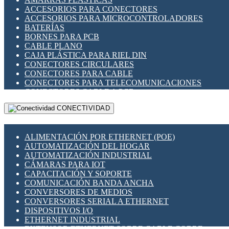
ENCHUFES INDUSTRIALES
ACCESORIOS PARA CONECTORES
INDICADORES PARA PANEL
ACCESORIOS PARA MICROCONTROLADORES
INTERFACES DE RELÉ
BATERÍAS
INTERRUPTORES FIN DE CARRERA
BORNES PARA PCB
LLAVES CONMUTADORAS
CABLE PLANO
MEDIDORES DE ENERGÍA Y TC'S DE CORRIENTE
CAJA PLÁSTICA PARA RIEL DIN
MOTORES PASO A PASO
CONECTORES CIRCULARES
PANTALLAS HMI
CONECTORES PARA CABLE
PLC -CONTROLADORES LÓGICO PROGRAMABLES
CONECTORES PARA TELECOMUNICACIONES
PROGRAMADORES DE HORARIO
CONECTORES CABLE A PCB
PROTECCIÓN ELÉCTRICA
CONECTORES PCB A CABLE
RELÉS DE PROTECCIÓN
CONECTIVIDAD
DIP SWITCHES
SENSORES CAPACITIVOS
DISPLAYS 7 SEGMENTOS
SENSORES DE POSICIÓN LINEAL
FUSIBLES Y PORTAFUSIBLES
SENSORES FOTOELÉCTRICOS
ALIMENTACIÓN POR ETHERNET (POE)
HERRAMIENTAS VARIAS
SENSORES INDUCTIVOS
AUTOMATIZACIÓN DEL HOGAR
ILUMINACIÓN LED
TEMPORIZADORES
AUTOMATIZACIÓN INDUSTRIAL
INTERRUPTORES REED
VARIACS
CÁMARAS PARA IOT
INTERFACES DE RELÉ
VARIADORES DE FRECUENCIA [VDF]
CAPACITACIÓN Y SOPORTE
OTROS RELÉS
SECCIONADORES - INTERRUPTORES
COMUNICACIÓN BANDA ANCHA
PROTECCIÓN TÉRMICA
MAQUINARIA
CONVERSORES DE MEDIOS
RELÉS AUTOMOTRICES
CONVERSORES SERIAL A ETHERNET
RELÉS DE SEÑAL
DISPOSITIVOS I/O
RELÉS DE ESTADO SÓLIDO SSR
ETHERNET INDUSTRIAL
RELÉS INDUSTRIALES
EXTENSOR ETHERNET SOBRE CABLE COBRE