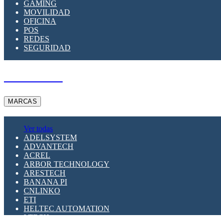
GAMING
MOVILIDAD
OFICINA
POS
REDES
SEGURIDAD
A PEDIDO
MARCAS
Ver todas
ADELSYSTEM
ADVANTECH
ACREL
ARBOR TECHNOLOGY
ARESTECH
BANANA PI
CNLINKO
ETI
HELTEC AUTOMATION
LTECH