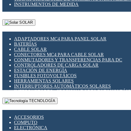
INSTRUMENTOS DE MEDIDA
SOLAR
ADAPTADORES MC4 PARA PANEL SOLAR
BATERÍAS
CABLE SOLAR
CONECTORES MC4 PARA CABLE SOLAR
CONMUTADORES Y TRANSFERENCIAS PARA DC
CONTROLADORES DE CARGA SOLAR
ESTACIÓN DE ENERGÍA
FUSIBLES FOTOVOLTÁICOS
HERRAMIENTAS SOLARES
INTERRUPTORES AUTOMÁTICOS SOLARES
INTERRUPTORES - SECCIONADORES FOTOVOLTÁI
MONTAJE PANEL SOLAR
TECNOLOGÍA
PORTA FUSIBLES Y SECCIONADORES FOTOVOLTAI
SUPRESOR DE TRANSIENTES SPDS PARA APLICACI
ACCESORIOS
COMPUTO
ELECTRÓNICA