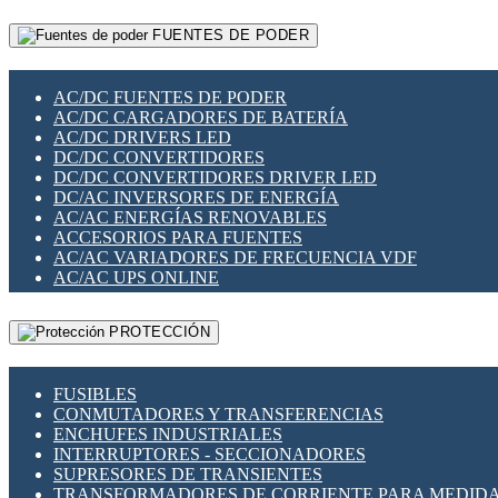
RELÉS INTELIGENTES WIFI
GATEWAY LORAWAN
RELÉS MINIATURA DE POTENCIA
FUENTES DE PODER
GESTIÓN DE REDES
SENSORES MAGNÉTICOS
INFRAESTRUCTURA ETHERCAT
SOPORTE PARA CIRCUITO IMPRESO
PERIFÉRICOS DE RED
SOQUETES PARA RELÉ
AC/DC FUENTES DE PODER
PLACAS MODULARES IOT
SWITCH Y MICROSWITCH
AC/DC CARGADORES DE BATERÍA
SWITCHES Y REDES WIFI
TARJETAS PI
AC/DC DRIVERS LED
SOLUCIONES IOT
UNIÓN Y DERIVACIÓN DE CABLE
DC/DC CONVERTIDORES
SOLUCIONES LORAWAN
DC/DC CONVERTIDORES DRIVER LED
SOLUCIONES RED CELULAR
DC/AC INVERSORES DE ENERGÍA
SEGURIDAD PARA REDES
AC/AC ENERGÍAS RENOVABLES
SWITCHES LAN
ACCESORIOS PARA FUENTES
TELEFONÍA IP (VOIP)
AC/AC VARIADORES DE FRECUENCIA VDF
VIGILANCIA IP (CCTV)
AC/AC UPS ONLINE
MESHTASTIC
PROTECCIÓN
FUSIBLES
CONMUTADORES Y TRANSFERENCIAS
ENCHUFES INDUSTRIALES
INTERRUPTORES - SECCIONADORES
SUPRESORES DE TRANSIENTES
TRANSFORMADORES DE CORRIENTE PARA MEDID