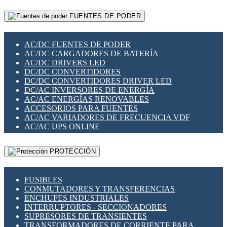
RELÉS INTELIGENTES WIFI
GATEWAY LORAWAN
RELÉS MINIATURA DE POTENCIA
FUENTES DE PODER
GESTIÓN DE REDES
SENSORES MAGNÉTICOS
INFRAESTRUCTURA ETHERCAT
SOPORTE PARA CIRCUITO IMPRESO
PERIFÉRICOS DE RED
SOQUETES PARA RELÉ
AC/DC FUENTES DE PODER
PLACAS MODULARES IOT
SWITCH Y MICROSWITCH
AC/DC CARGADORES DE BATERÍA
SWITCHES Y REDES WIFI
TARJETAS PI
AC/DC DRIVERS LED
SOLUCIONES IOT
UNIÓN Y DERIVACIÓN DE CABLE
DC/DC CONVERTIDORES
SOLUCIONES LORAWAN
DC/DC CONVERTIDORES DRIVER LED
SOLUCIONES RED CELULAR
DC/AC INVERSORES DE ENERGÍA
SEGURIDAD PARA REDES
AC/AC ENERGÍAS RENOVABLES
SWITCHES LAN
ACCESORIOS PARA FUENTES
TELEFONÍA IP (VOIP)
AC/AC VARIADORES DE FRECUENCIA VDF
VIGILANCIA IP (CCTV)
AC/AC UPS ONLINE
MESHTASTIC
PROTECCIÓN
FUSIBLES
CONMUTADORES Y TRANSFERENCIAS
ENCHUFES INDUSTRIALES
INTERRUPTORES - SECCIONADORES
SUPRESORES DE TRANSIENTES
TRANSFORMADORES DE CORRIENTE PARA