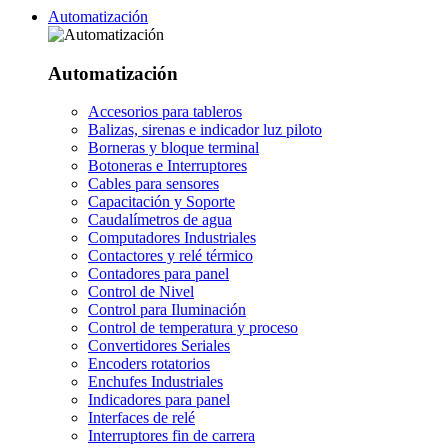
Automatización
Automatización
Accesorios para tableros
Balizas, sirenas e indicador luz piloto
Borneras y bloque terminal
Botoneras e Interruptores
Cables para sensores
Capacitación y Soporte
Caudalímetros de agua
Computadores Industriales
Contactores y relé térmico
Contadores para panel
Control de Nivel
Control para Iluminación
Control de temperatura y proceso
Convertidores Seriales
Encoders rotatorios
Enchufes Industriales
Indicadores para panel
Interfaces de relé
Interruptores fin de carrera