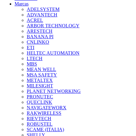
Marcas
ADELSYSTEM
ADVANTECH
ACREL
ARBOR TECHNOLOGY
ARESTECH
BANANA PI
CNLINKO
ETI
HELTEC AUTOMATION
LTECH
MBS
MEAN WELL
MSA SAFETY
METALTEX
MILESIGHT
PLANET NETWORKING
PRONUTEC
QUECLINK
NAVIGATEWORX
RAKWIRELESS
RIEVTECH
ROBUSTEL
SCAME (ITALIA)
SHELLY