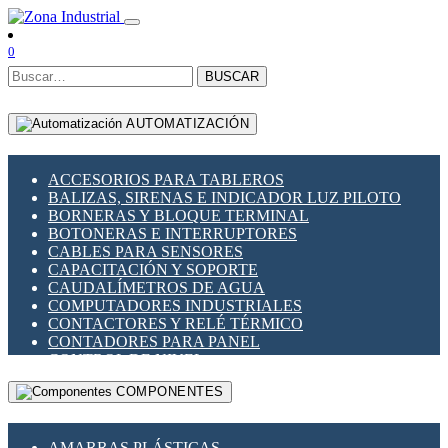
0
BUSCAR
AUTOMATIZACIÓN
ACCESORIOS PARA TABLEROS
BALIZAS, SIRENAS E INDICADOR LUZ PILOTO
BORNERAS Y BLOQUE TERMINAL
BOTONERAS E INTERRUPTORES
CABLES PARA SENSORES
CAPACITACIÓN Y SOPORTE
CAUDALÍMETROS DE AGUA
COMPUTADORES INDUSTRIALES
CONTACTORES Y RELÉ TÉRMICO
CONTADORES PARA PANEL
CONTROL DE NIVEL
CONTROL PARA ILUMINACIÓN
COMPONENTES
CONTROL DE TEMPERATURA Y PROCESO
CONVERTIDORES SERIALES
ENCODERS ROTATORIOS
AMARRAS PLÁSTICAS