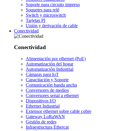
Soporte para circuito impreso
Soquetes para relé
Switch y microswitch
Tarjetas PI
Unión y derivación de cable
Conectividad
Conectividad
Alimentación por ethernet (PoE)
Automatización del hogar
Automatización Industrial
Cámaras para IoT
Capacitación y Soporte
Comunicación banda ancha
Conversores de medios
Conversores serial a ethernet
Dispositivos I/O
Ethernet Industrial
Extensor ethernet sobre cable cobre
Gateway LoRaWAN
Gestión de redes
Infraestructura Ethercat