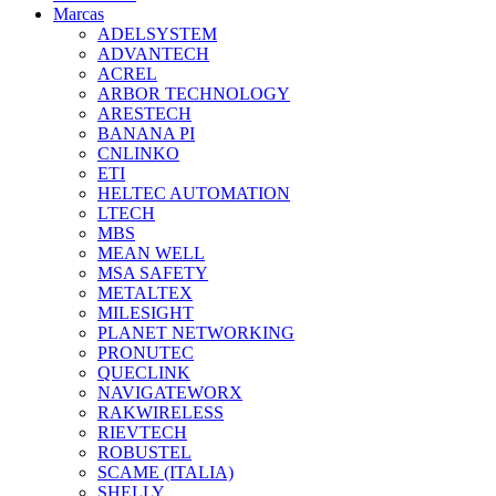
Marcas
ADELSYSTEM
ADVANTECH
ACREL
ARBOR TECHNOLOGY
ARESTECH
BANANA PI
CNLINKO
ETI
HELTEC AUTOMATION
LTECH
MBS
MEAN WELL
MSA SAFETY
METALTEX
MILESIGHT
PLANET NETWORKING
PRONUTEC
QUECLINK
NAVIGATEWORX
RAKWIRELESS
RIEVTECH
ROBUSTEL
SCAME (ITALIA)
SHELLY