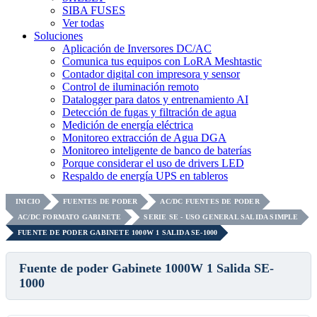
SIBA FUSES
Ver todas
Soluciones
Aplicación de Inversores DC/AC
Comunica tus equipos con LoRA Meshtastic
Contador digital con impresora y sensor
Control de iluminación remoto
Datalogger para datos y entrenamiento AI
Detección de fugas y filtración de agua
Medición de energía eléctrica
Monitoreo extracción de Agua DGA
Monitoreo inteligente de banco de baterías
Porque considerar el uso de drivers LED
Respaldo de energía UPS en tableros
INICIO
FUENTES DE PODER
AC/DC FUENTES DE PODER
AC/DC FORMATO GABINETE
SERIE SE - USO GENERAL SALIDA SIMPLE
FUENTE DE PODER GABINETE 1000W 1 SALIDA SE-1000
Fuente de poder Gabinete 1000W 1 Salida SE-
1000