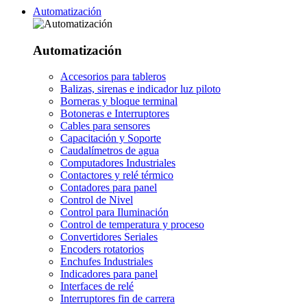
Automatización
Automatización
Accesorios para tableros
Balizas, sirenas e indicador luz piloto
Borneras y bloque terminal
Botoneras e Interruptores
Cables para sensores
Capacitación y Soporte
Caudalímetros de agua
Computadores Industriales
Contactores y relé térmico
Contadores para panel
Control de Nivel
Control para Iluminación
Control de temperatura y proceso
Convertidores Seriales
Encoders rotatorios
Enchufes Industriales
Indicadores para panel
Interfaces de relé
Interruptores fin de carrera