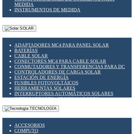
MEDIDA
INSTRUMENTOS DE MEDIDA
SOLAR
ADAPTADORES MC4 PARA PANEL SOLAR
BATERÍAS
CABLE SOLAR
CONECTORES MC4 PARA CABLE SOLAR
CONMUTADORES Y TRANSFERENCIAS PARA DC
CONTROLADORES DE CARGA SOLAR
ESTACIÓN DE ENERGÍA
FUSIBLES FOTOVOLTÁICOS
HERRAMIENTAS SOLARES
INTERRUPTORES AUTOMÁTICOS SOLARES
INTERRUPTORES - SECCIONADORES
FOTOVOLTÁICOS
TECNOLOGÍA
MONTAJE PANEL SOLAR
PORTA FUSIBLES Y SECCIONADORES
FOTOVOLTAICOS
ACCESORIOS
SUPRESOR DE TRANSIENTES SPDS PARA
COMPUTO
APLICACIONES FOTOVOLTAICAS