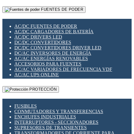
RELÉS INTELIGENTES WIFI
GATEWAY LORAWAN
RELÉS MINIATURA DE POTENCIA
FUENTES DE PODER
GESTIÓN DE REDES
SENSORES MAGNÉTICOS
INFRAESTRUCTURA ETHERCAT
SOPORTE PARA CIRCUITO IMPRESO
PERIFÉRICOS DE RED
SOQUETES PARA RELÉ
AC/DC FUENTES DE PODER
PLACAS MODULARES IOT
SWITCH Y MICROSWITCH
AC/DC CARGADORES DE BATERÍA
SWITCHES Y REDES WIFI
TARJETAS PI
AC/DC DRIVERS LED
SOLUCIONES IOT
UNIÓN Y DERIVACIÓN DE CABLE
DC/DC CONVERTIDORES
SOLUCIONES LORAWAN
DC/DC CONVERTIDORES DRIVER LED
SOLUCIONES RED CELULAR
DC/AC INVERSORES DE ENERGÍA
SEGURIDAD PARA REDES
AC/AC ENERGÍAS RENOVABLES
SWITCHES LAN
ACCESORIOS PARA FUENTES
TELEFONÍA IP (VOIP)
AC/AC VARIADORES DE FRECUENCIA VDF
VIGILANCIA IP (CCTV)
AC/AC UPS ONLINE
MESHTASTIC
PROTECCIÓN
FUSIBLES
CONMUTADORES Y TRANSFERENCIAS
ENCHUFES INDUSTRIALES
INTERRUPTORES - SECCIONADORES
SUPRESORES DE TRANSIENTES
TRANSFORMADORES DE CORRIENTE PARA