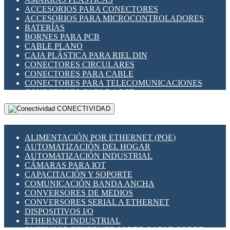
ENCHUFES INDUSTRIALES
ACCESORIOS PARA CONECTORES
INDICADORES PARA PANEL
ACCESORIOS PARA MICROCONTROLADORES
INTERFACES DE RELÉ
BATERÍAS
INTERRUPTORES FIN DE CARRERA
BORNES PARA PCB
LLAVES CONMUTADORAS
CABLE PLANO
MEDIDORES DE ENERGÍA Y TC'S DE CORRIENTE
CAJA PLÁSTICA PARA RIEL DIN
MOTORES PASO A PASO
CONECTORES CIRCULARES
PANTALLAS HMI
CONECTORES PARA CABLE
PLC -CONTROLADORES LÓGICO PROGRAMABLES
CONECTORES PARA TELECOMUNICACIONES
PROGRAMADORES DE HORARIO
CONECTORES CABLE A PCB
PROTECCIÓN ELÉCTRICA
CONECTORES PCB A CABLE
RELÉS DE PROTECCIÓN
CONECTIVIDAD
DIP SWITCHES
SENSORES CAPACITIVOS
DISPLAYS 7 SEGMENTOS
SENSORES DE POSICIÓN LINEAL
FUSIBLES Y PORTAFUSIBLES
SENSORES FOTOELÉCTRICOS
ALIMENTACIÓN POR ETHERNET (POE)
HERRAMIENTAS VARIAS
SENSORES INDUCTIVOS
AUTOMATIZACIÓN DEL HOGAR
ILUMINACIÓN LED
TEMPORIZADORES
AUTOMATIZACIÓN INDUSTRIAL
INTERRUPTORES REED
VARIACS
CÁMARAS PARA IOT
INTERFACES DE RELÉ
VARIADORES DE FRECUENCIA [VDF]
CAPACITACIÓN Y SOPORTE
OTROS RELÉS
SECCIONADORES - INTERRUPTORES
COMUNICACIÓN BANDA ANCHA
PROTECCIÓN TÉRMICA
MAQUINARIA
CONVERSORES DE MEDIOS
RELÉS AUTOMOTRICES
CONVERSORES SERIAL A ETHERNET
RELÉS DE SEÑAL
DISPOSITIVOS I/O
RELÉS DE ESTADO SÓLIDO SSR
ETHERNET INDUSTRIAL
RELÉS INDUSTRIALES
EXTENSOR ETHERNET SOBRE CABLE COBRE