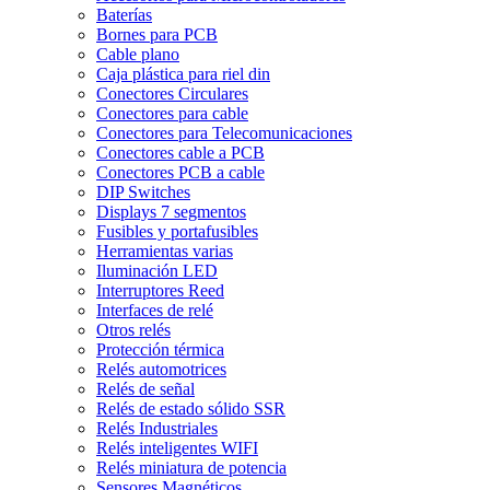
Baterías
Bornes para PCB
Cable plano
Caja plástica para riel din
Conectores Circulares
Conectores para cable
Conectores para Telecomunicaciones
Conectores cable a PCB
Conectores PCB a cable
DIP Switches
Displays 7 segmentos
Fusibles y portafusibles
Herramientas varias
Iluminación LED
Interruptores Reed
Interfaces de relé
Otros relés
Protección térmica
Relés automotrices
Relés de señal
Relés de estado sólido SSR
Relés Industriales
Relés inteligentes WIFI
Relés miniatura de potencia
Sensores Magnéticos