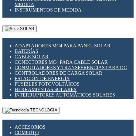
MEDIDA
INSTRUMENTOS DE MEDIDA
SOLAR
ADAPTADORES MC4 PARA PANEL SOLAR
BATERÍAS
CABLE SOLAR
CONECTORES MC4 PARA CABLE SOLAR
CONMUTADORES Y TRANSFERENCIAS PARA DC
CONTROLADORES DE CARGA SOLAR
ESTACIÓN DE ENERGÍA
FUSIBLES FOTOVOLTÁICOS
HERRAMIENTAS SOLARES
INTERRUPTORES AUTOMÁTICOS SOLARES
INTERRUPTORES - SECCIONADORES
FOTOVOLTÁICOS
TECNOLOGÍA
MONTAJE PANEL SOLAR
PORTA FUSIBLES Y SECCIONADORES
FOTOVOLTAICOS
ACCESORIOS
SUPRESOR DE TRANSIENTES SPDS PARA
COMPUTO
APLICACIONES FOTOVOLTAICAS