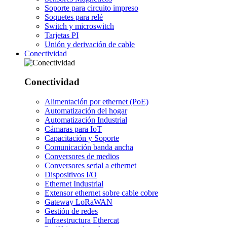
Soporte para circuito impreso
Soquetes para relé
Switch y microswitch
Tarjetas PI
Unión y derivación de cable
Conectividad
Conectividad
Alimentación por ethernet (PoE)
Automatización del hogar
Automatización Industrial
Cámaras para IoT
Capacitación y Soporte
Comunicación banda ancha
Conversores de medios
Conversores serial a ethernet
Dispositivos I/O
Ethernet Industrial
Extensor ethernet sobre cable cobre
Gateway LoRaWAN
Gestión de redes
Infraestructura Ethercat