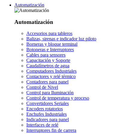
Automatización
Automatización
Accesorios para tableros
Balizas, sirenas e indicador luz piloto
Borneras y bloque terminal
Botoneras e Interruptores
Cables para sensores
Capacitación y Soporte
Caudalímetros de agua
Computadores Industriales
Contactores y relé térmico
Contadores para panel
Control de Nivel
Control para Iluminación
Control de temperatura y proceso
Convertidores Seriales
Encoders rotatorios
Enchufes Industriales
Indicadores para panel
Interfaces de relé
Interruptores fin de carrera