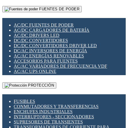
RELÉS INTELIGENTES WIFI
GATEWAY LORAWAN
RELÉS MINIATURA DE POTENCIA
FUENTES DE PODER
GESTIÓN DE REDES
SENSORES MAGNÉTICOS
INFRAESTRUCTURA ETHERCAT
SOPORTE PARA CIRCUITO IMPRESO
PERIFÉRICOS DE RED
SOQUETES PARA RELÉ
AC/DC FUENTES DE PODER
PLACAS MODULARES IOT
SWITCH Y MICROSWITCH
AC/DC CARGADORES DE BATERÍA
SWITCHES Y REDES WIFI
TARJETAS PI
AC/DC DRIVERS LED
SOLUCIONES IOT
UNIÓN Y DERIVACIÓN DE CABLE
DC/DC CONVERTIDORES
SOLUCIONES LORAWAN
DC/DC CONVERTIDORES DRIVER LED
SOLUCIONES RED CELULAR
DC/AC INVERSORES DE ENERGÍA
SEGURIDAD PARA REDES
AC/AC ENERGÍAS RENOVABLES
SWITCHES LAN
ACCESORIOS PARA FUENTES
TELEFONÍA IP (VOIP)
AC/AC VARIADORES DE FRECUENCIA VDF
VIGILANCIA IP (CCTV)
AC/AC UPS ONLINE
MESHTASTIC
PROTECCIÓN
FUSIBLES
CONMUTADORES Y TRANSFERENCIAS
ENCHUFES INDUSTRIALES
INTERRUPTORES - SECCIONADORES
SUPRESORES DE TRANSIENTES
TRANSFORMADORES DE CORRIENTE PARA