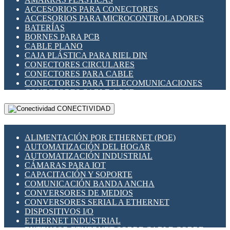
ENCHUFES INDUSTRIALES
ACCESORIOS PARA CONECTORES
INDICADORES PARA PANEL
ACCESORIOS PARA MICROCONTROLADORES
INTERFACES DE RELÉ
BATERÍAS
INTERRUPTORES FIN DE CARRERA
BORNES PARA PCB
LLAVES CONMUTADORAS
CABLE PLANO
MEDIDORES DE ENERGÍA Y TC'S DE CORRIENTE
CAJA PLÁSTICA PARA RIEL DIN
MOTORES PASO A PASO
CONECTORES CIRCULARES
PANTALLAS HMI
CONECTORES PARA CABLE
PLC -CONTROLADORES LÓGICO PROGRAMABLES
CONECTORES PARA TELECOMUNICACIONES
PROGRAMADORES DE HORARIO
CONECTORES CABLE A PCB
PROTECCIÓN ELÉCTRICA
CONECTORES PCB A CABLE
RELÉS DE PROTECCIÓN
CONECTIVIDAD
DIP SWITCHES
SENSORES CAPACITIVOS
DISPLAYS 7 SEGMENTOS
SENSORES DE POSICIÓN LINEAL
FUSIBLES Y PORTAFUSIBLES
SENSORES FOTOELÉCTRICOS
ALIMENTACIÓN POR ETHERNET (POE)
HERRAMIENTAS VARIAS
SENSORES INDUCTIVOS
AUTOMATIZACIÓN DEL HOGAR
ILUMINACIÓN LED
TEMPORIZADORES
AUTOMATIZACIÓN INDUSTRIAL
INTERRUPTORES REED
VARIACS
CÁMARAS PARA IOT
INTERFACES DE RELÉ
VARIADORES DE FRECUENCIA [VDF]
CAPACITACIÓN Y SOPORTE
OTROS RELÉS
SECCIONADORES - INTERRUPTORES
COMUNICACIÓN BANDA ANCHA
PROTECCIÓN TÉRMICA
MAQUINARIA
CONVERSORES DE MEDIOS
RELÉS AUTOMOTRICES
CONVERSORES SERIAL A ETHERNET
RELÉS DE SEÑAL
DISPOSITIVOS I/O
RELÉS DE ESTADO SÓLIDO SSR
ETHERNET INDUSTRIAL
RELÉS INDUSTRIALES
EXTENSOR ETHERNET SOBRE CABLE COBRE