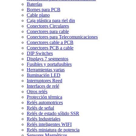
Baterías
Bornes para PCB
Cable plano
Caja plástica para riel din
Conectores Circulares
Conectores para cable
Conectores para Telecomunicaciones
Conectores cable a PCB
Conectores PCB a cable
DIP Switches
Displays 7 segmentos
Fusibles y portafusibles
Herramientas varias
Iluminación LED
Interruptores Reed
Interfaces de relé
Otros relés
Protección térmica
Relés automotrices
Relés de señal
Relés de estado sólido SSR
Relés Industriales
Relés inteligentes WIFI
Relés miniatura de potencia
Sensores Magnéticos