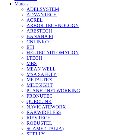
Marcas
ADELSYSTEM
ADVANTECH
ACREL
ARBOR TECHNOLOGY
ARESTECH
BANANA PI
CNLINKO
ETI
HELTEC AUTOMATION
LTECH
MBS
MEAN WELL
MSA SAFETY
METALTEX
MILESIGHT
PLANET NETWORKING
PRONUTEC
QUECLINK
NAVIGATEWORX
RAKWIRELESS
RIEVTECH
ROBUSTEL
SCAME (ITALIA)
SHELLY