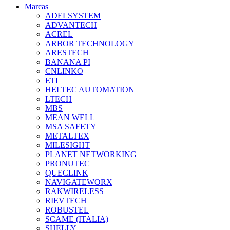
Marcas
ADELSYSTEM
ADVANTECH
ACREL
ARBOR TECHNOLOGY
ARESTECH
BANANA PI
CNLINKO
ETI
HELTEC AUTOMATION
LTECH
MBS
MEAN WELL
MSA SAFETY
METALTEX
MILESIGHT
PLANET NETWORKING
PRONUTEC
QUECLINK
NAVIGATEWORX
RAKWIRELESS
RIEVTECH
ROBUSTEL
SCAME (ITALIA)
SHELLY