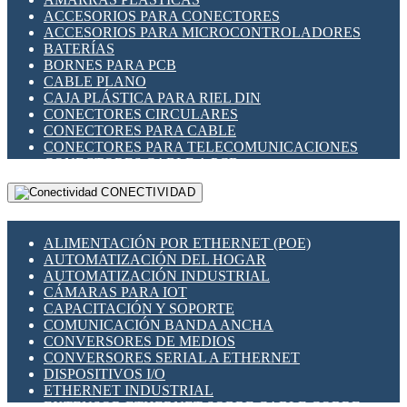
ENCHUFES INDUSTRIALES
ACCESORIOS PARA CONECTORES
INDICADORES PARA PANEL
ACCESORIOS PARA MICROCONTROLADORES
INTERFACES DE RELÉ
BATERÍAS
INTERRUPTORES FIN DE CARRERA
BORNES PARA PCB
LLAVES CONMUTADORAS
CABLE PLANO
MEDIDORES DE ENERGÍA Y TC'S DE CORRIENTE
CAJA PLÁSTICA PARA RIEL DIN
MOTORES PASO A PASO
CONECTORES CIRCULARES
PANTALLAS HMI
CONECTORES PARA CABLE
PLC -CONTROLADORES LÓGICO PROGRAMABLES
CONECTORES PARA TELECOMUNICACIONES
PROGRAMADORES DE HORARIO
CONECTORES CABLE A PCB
PROTECCIÓN ELÉCTRICA
CONECTORES PCB A CABLE
RELÉS DE PROTECCIÓN
CONECTIVIDAD
DIP SWITCHES
SENSORES CAPACITIVOS
DISPLAYS 7 SEGMENTOS
SENSORES DE POSICIÓN LINEAL
FUSIBLES Y PORTAFUSIBLES
SENSORES FOTOELÉCTRICOS
ALIMENTACIÓN POR ETHERNET (POE)
HERRAMIENTAS VARIAS
SENSORES INDUCTIVOS
AUTOMATIZACIÓN DEL HOGAR
ILUMINACIÓN LED
TEMPORIZADORES
AUTOMATIZACIÓN INDUSTRIAL
INTERRUPTORES REED
VARIACS
CÁMARAS PARA IOT
INTERFACES DE RELÉ
VARIADORES DE FRECUENCIA [VDF]
CAPACITACIÓN Y SOPORTE
OTROS RELÉS
SECCIONADORES - INTERRUPTORES
COMUNICACIÓN BANDA ANCHA
PROTECCIÓN TÉRMICA
MAQUINARIA
CONVERSORES DE MEDIOS
RELÉS AUTOMOTRICES
CONVERSORES SERIAL A ETHERNET
RELÉS DE SEÑAL
DISPOSITIVOS I/O
RELÉS DE ESTADO SÓLIDO SSR
ETHERNET INDUSTRIAL
RELÉS INDUSTRIALES
EXTENSOR ETHERNET SOBRE CABLE COBRE