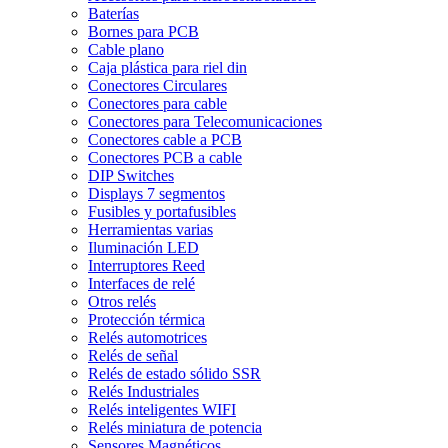
Baterías
Bornes para PCB
Cable plano
Caja plástica para riel din
Conectores Circulares
Conectores para cable
Conectores para Telecomunicaciones
Conectores cable a PCB
Conectores PCB a cable
DIP Switches
Displays 7 segmentos
Fusibles y portafusibles
Herramientas varias
Iluminación LED
Interruptores Reed
Interfaces de relé
Otros relés
Protección térmica
Relés automotrices
Relés de señal
Relés de estado sólido SSR
Relés Industriales
Relés inteligentes WIFI
Relés miniatura de potencia
Sensores Magnéticos