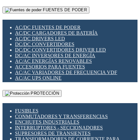
RELÉS INTELIGENTES WIFI
GATEWAY LORAWAN
RELÉS MINIATURA DE POTENCIA
FUENTES DE PODER
GESTIÓN DE REDES
SENSORES MAGNÉTICOS
INFRAESTRUCTURA ETHERCAT
SOPORTE PARA CIRCUITO IMPRESO
PERIFÉRICOS DE RED
SOQUETES PARA RELÉ
AC/DC FUENTES DE PODER
PLACAS MODULARES IOT
SWITCH Y MICROSWITCH
AC/DC CARGADORES DE BATERÍA
SWITCHES Y REDES WIFI
TARJETAS PI
AC/DC DRIVERS LED
SOLUCIONES IOT
UNIÓN Y DERIVACIÓN DE CABLE
DC/DC CONVERTIDORES
SOLUCIONES LORAWAN
DC/DC CONVERTIDORES DRIVER LED
SOLUCIONES RED CELULAR
DC/AC INVERSORES DE ENERGÍA
SEGURIDAD PARA REDES
AC/AC ENERGÍAS RENOVABLES
SWITCHES LAN
ACCESORIOS PARA FUENTES
TELEFONÍA IP (VOIP)
AC/AC VARIADORES DE FRECUENCIA VDF
VIGILANCIA IP (CCTV)
AC/AC UPS ONLINE
MESHTASTIC
PROTECCIÓN
FUSIBLES
CONMUTADORES Y TRANSFERENCIAS
ENCHUFES INDUSTRIALES
INTERRUPTORES - SECCIONADORES
SUPRESORES DE TRANSIENTES
TRANSFORMADORES DE CORRIENTE PARA