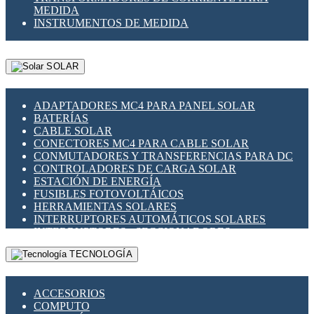
MEDIDA
INSTRUMENTOS DE MEDIDA
SOLAR
ADAPTADORES MC4 PARA PANEL SOLAR
BATERÍAS
CABLE SOLAR
CONECTORES MC4 PARA CABLE SOLAR
CONMUTADORES Y TRANSFERENCIAS PARA DC
CONTROLADORES DE CARGA SOLAR
ESTACIÓN DE ENERGÍA
FUSIBLES FOTOVOLTÁICOS
HERRAMIENTAS SOLARES
INTERRUPTORES AUTOMÁTICOS SOLARES
INTERRUPTORES - SECCIONADORES
FOTOVOLTÁICOS
TECNOLOGÍA
MONTAJE PANEL SOLAR
PORTA FUSIBLES Y SECCIONADORES
FOTOVOLTAICOS
ACCESORIOS
SUPRESOR DE TRANSIENTES SPDS PARA
COMPUTO
APLICACIONES FOTOVOLTAICAS