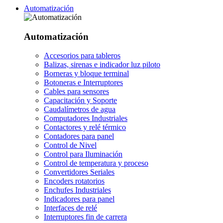
Automatización
Automatización
Accesorios para tableros
Balizas, sirenas e indicador luz piloto
Borneras y bloque terminal
Botoneras e Interruptores
Cables para sensores
Capacitación y Soporte
Caudalímetros de agua
Computadores Industriales
Contactores y relé térmico
Contadores para panel
Control de Nivel
Control para Iluminación
Control de temperatura y proceso
Convertidores Seriales
Encoders rotatorios
Enchufes Industriales
Indicadores para panel
Interfaces de relé
Interruptores fin de carrera