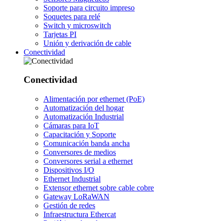
Soporte para circuito impreso
Soquetes para relé
Switch y microswitch
Tarjetas PI
Unión y derivación de cable
Conectividad
Conectividad
Alimentación por ethernet (PoE)
Automatización del hogar
Automatización Industrial
Cámaras para IoT
Capacitación y Soporte
Comunicación banda ancha
Conversores de medios
Conversores serial a ethernet
Dispositivos I/O
Ethernet Industrial
Extensor ethernet sobre cable cobre
Gateway LoRaWAN
Gestión de redes
Infraestructura Ethercat