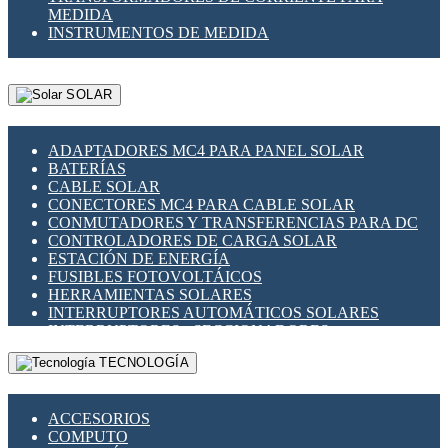
MEDIDA
INSTRUMENTOS DE MEDIDA
SOLAR
ADAPTADORES MC4 PARA PANEL SOLAR
BATERÍAS
CABLE SOLAR
CONECTORES MC4 PARA CABLE SOLAR
CONMUTADORES Y TRANSFERENCIAS PARA DC
CONTROLADORES DE CARGA SOLAR
ESTACIÓN DE ENERGÍA
FUSIBLES FOTOVOLTÁICOS
HERRAMIENTAS SOLARES
INTERRUPTORES AUTOMÁTICOS SOLARES
INTERRUPTORES - SECCIONADORES
FOTOVOLTÁICOS
TECNOLOGÍA
MONTAJE PANEL SOLAR
PORTA FUSIBLES Y SECCIONADORES
FOTOVOLTAICOS
ACCESORIOS
SUPRESOR DE TRANSIENTES SPDS PARA
COMPUTO
APLICACIONES FOTOVOLTAICAS