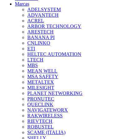
Marcas
ADELSYSTEM
ADVANTECH
ACREL
ARBOR TECHNOLOGY
ARESTECH
BANANA PI
CNLINKO
ETI
HELTEC AUTOMATION
LTECH
MBS
MEAN WELL
MSA SAFETY
METALTEX
MILESIGHT
PLANET NETWORKING
PRONUTEC
QUECLINK
NAVIGATEWORX
RAKWIRELESS
RIEVTECH
ROBUSTEL
SCAME (ITALIA)
SHELLY