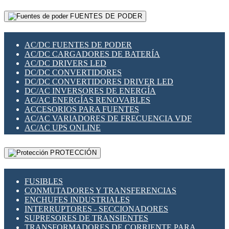
RELÉS INTELIGENTES WIFI
GATEWAY LORAWAN
RELÉS MINIATURA DE POTENCIA
FUENTES DE PODER
GESTIÓN DE REDES
SENSORES MAGNÉTICOS
INFRAESTRUCTURA ETHERCAT
SOPORTE PARA CIRCUITO IMPRESO
PERIFÉRICOS DE RED
SOQUETES PARA RELÉ
AC/DC FUENTES DE PODER
PLACAS MODULARES IOT
SWITCH Y MICROSWITCH
AC/DC CARGADORES DE BATERÍA
SWITCHES Y REDES WIFI
TARJETAS PI
AC/DC DRIVERS LED
SOLUCIONES IOT
UNIÓN Y DERIVACIÓN DE CABLE
DC/DC CONVERTIDORES
SOLUCIONES LORAWAN
DC/DC CONVERTIDORES DRIVER LED
SOLUCIONES RED CELULAR
DC/AC INVERSORES DE ENERGÍA
SEGURIDAD PARA REDES
AC/AC ENERGÍAS RENOVABLES
SWITCHES LAN
ACCESORIOS PARA FUENTES
TELEFONÍA IP (VOIP)
AC/AC VARIADORES DE FRECUENCIA VDF
VIGILANCIA IP (CCTV)
AC/AC UPS ONLINE
MESHTASTIC
PROTECCIÓN
FUSIBLES
CONMUTADORES Y TRANSFERENCIAS
ENCHUFES INDUSTRIALES
INTERRUPTORES - SECCIONADORES
SUPRESORES DE TRANSIENTES
TRANSFORMADORES DE CORRIENTE PARA