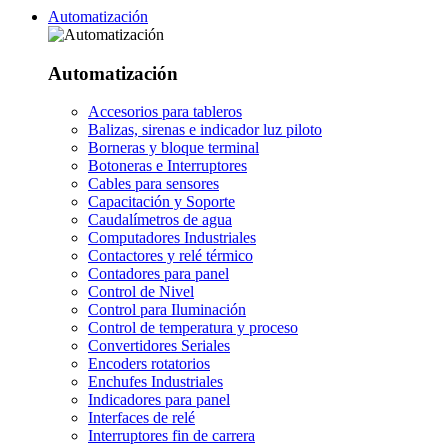
Automatización
Automatización
Accesorios para tableros
Balizas, sirenas e indicador luz piloto
Borneras y bloque terminal
Botoneras e Interruptores
Cables para sensores
Capacitación y Soporte
Caudalímetros de agua
Computadores Industriales
Contactores y relé térmico
Contadores para panel
Control de Nivel
Control para Iluminación
Control de temperatura y proceso
Convertidores Seriales
Encoders rotatorios
Enchufes Industriales
Indicadores para panel
Interfaces de relé
Interruptores fin de carrera