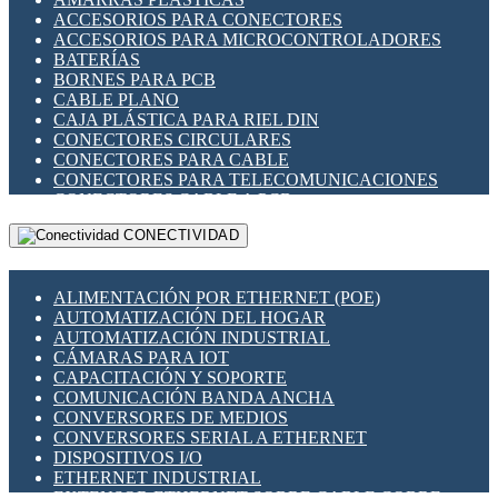
ENCHUFES INDUSTRIALES
ACCESORIOS PARA CONECTORES
INDICADORES PARA PANEL
ACCESORIOS PARA MICROCONTROLADORES
INTERFACES DE RELÉ
BATERÍAS
INTERRUPTORES FIN DE CARRERA
BORNES PARA PCB
LLAVES CONMUTADORAS
CABLE PLANO
MEDIDORES DE ENERGÍA Y TC'S DE CORRIENTE
CAJA PLÁSTICA PARA RIEL DIN
MOTORES PASO A PASO
CONECTORES CIRCULARES
PANTALLAS HMI
CONECTORES PARA CABLE
PLC -CONTROLADORES LÓGICO PROGRAMABLES
CONECTORES PARA TELECOMUNICACIONES
PROGRAMADORES DE HORARIO
CONECTORES CABLE A PCB
PROTECCIÓN ELÉCTRICA
CONECTORES PCB A CABLE
RELÉS DE PROTECCIÓN
CONECTIVIDAD
DIP SWITCHES
SENSORES CAPACITIVOS
DISPLAYS 7 SEGMENTOS
SENSORES DE POSICIÓN LINEAL
FUSIBLES Y PORTAFUSIBLES
SENSORES FOTOELÉCTRICOS
ALIMENTACIÓN POR ETHERNET (POE)
HERRAMIENTAS VARIAS
SENSORES INDUCTIVOS
AUTOMATIZACIÓN DEL HOGAR
ILUMINACIÓN LED
TEMPORIZADORES
AUTOMATIZACIÓN INDUSTRIAL
INTERRUPTORES REED
VARIACS
CÁMARAS PARA IOT
INTERFACES DE RELÉ
VARIADORES DE FRECUENCIA [VDF]
CAPACITACIÓN Y SOPORTE
OTROS RELÉS
SECCIONADORES - INTERRUPTORES
COMUNICACIÓN BANDA ANCHA
PROTECCIÓN TÉRMICA
MAQUINARIA
CONVERSORES DE MEDIOS
RELÉS AUTOMOTRICES
CONVERSORES SERIAL A ETHERNET
RELÉS DE SEÑAL
DISPOSITIVOS I/O
RELÉS DE ESTADO SÓLIDO SSR
ETHERNET INDUSTRIAL
RELÉS INDUSTRIALES
EXTENSOR ETHERNET SOBRE CABLE COBRE