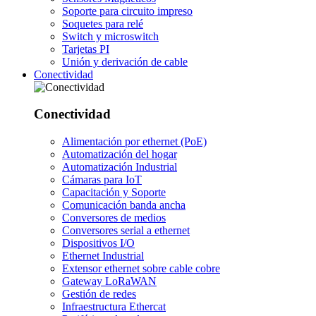
Soporte para circuito impreso
Soquetes para relé
Switch y microswitch
Tarjetas PI
Unión y derivación de cable
Conectividad
Conectividad
Alimentación por ethernet (PoE)
Automatización del hogar
Automatización Industrial
Cámaras para IoT
Capacitación y Soporte
Comunicación banda ancha
Conversores de medios
Conversores serial a ethernet
Dispositivos I/O
Ethernet Industrial
Extensor ethernet sobre cable cobre
Gateway LoRaWAN
Gestión de redes
Infraestructura Ethercat