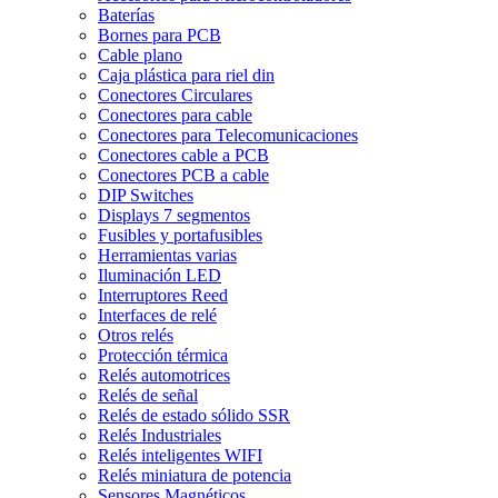
Baterías
Bornes para PCB
Cable plano
Caja plástica para riel din
Conectores Circulares
Conectores para cable
Conectores para Telecomunicaciones
Conectores cable a PCB
Conectores PCB a cable
DIP Switches
Displays 7 segmentos
Fusibles y portafusibles
Herramientas varias
Iluminación LED
Interruptores Reed
Interfaces de relé
Otros relés
Protección térmica
Relés automotrices
Relés de señal
Relés de estado sólido SSR
Relés Industriales
Relés inteligentes WIFI
Relés miniatura de potencia
Sensores Magnéticos