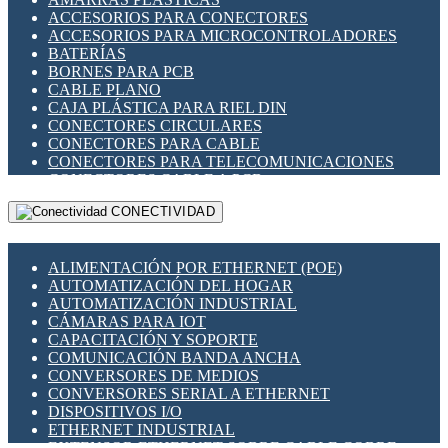
ENCHUFES INDUSTRIALES
ACCESORIOS PARA CONECTORES
INDICADORES PARA PANEL
ACCESORIOS PARA MICROCONTROLADORES
INTERFACES DE RELÉ
BATERÍAS
INTERRUPTORES FIN DE CARRERA
BORNES PARA PCB
LLAVES CONMUTADORAS
CABLE PLANO
MEDIDORES DE ENERGÍA Y TC'S DE CORRIENTE
CAJA PLÁSTICA PARA RIEL DIN
MOTORES PASO A PASO
CONECTORES CIRCULARES
PANTALLAS HMI
CONECTORES PARA CABLE
PLC -CONTROLADORES LÓGICO PROGRAMABLES
CONECTORES PARA TELECOMUNICACIONES
PROGRAMADORES DE HORARIO
CONECTORES CABLE A PCB
PROTECCIÓN ELÉCTRICA
CONECTORES PCB A CABLE
RELÉS DE PROTECCIÓN
CONECTIVIDAD
DIP SWITCHES
SENSORES CAPACITIVOS
DISPLAYS 7 SEGMENTOS
SENSORES DE POSICIÓN LINEAL
FUSIBLES Y PORTAFUSIBLES
SENSORES FOTOELÉCTRICOS
ALIMENTACIÓN POR ETHERNET (POE)
HERRAMIENTAS VARIAS
SENSORES INDUCTIVOS
AUTOMATIZACIÓN DEL HOGAR
ILUMINACIÓN LED
TEMPORIZADORES
AUTOMATIZACIÓN INDUSTRIAL
INTERRUPTORES REED
VARIACS
CÁMARAS PARA IOT
INTERFACES DE RELÉ
VARIADORES DE FRECUENCIA [VDF]
CAPACITACIÓN Y SOPORTE
OTROS RELÉS
SECCIONADORES - INTERRUPTORES
COMUNICACIÓN BANDA ANCHA
PROTECCIÓN TÉRMICA
MAQUINARIA
CONVERSORES DE MEDIOS
RELÉS AUTOMOTRICES
CONVERSORES SERIAL A ETHERNET
RELÉS DE SEÑAL
DISPOSITIVOS I/O
RELÉS DE ESTADO SÓLIDO SSR
ETHERNET INDUSTRIAL
RELÉS INDUSTRIALES
EXTENSOR ETHERNET SOBRE CABLE COBRE