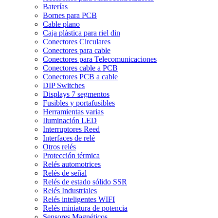
Baterías
Bornes para PCB
Cable plano
Caja plástica para riel din
Conectores Circulares
Conectores para cable
Conectores para Telecomunicaciones
Conectores cable a PCB
Conectores PCB a cable
DIP Switches
Displays 7 segmentos
Fusibles y portafusibles
Herramientas varias
Iluminación LED
Interruptores Reed
Interfaces de relé
Otros relés
Protección térmica
Relés automotrices
Relés de señal
Relés de estado sólido SSR
Relés Industriales
Relés inteligentes WIFI
Relés miniatura de potencia
Sensores Magnéticos