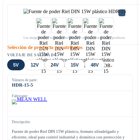
Las imágenes son solo referenciales. Ver especificaciones del producto.
Selección de producto por atributos
VOLTAJE DE SALIDA DC
5V
12V
24V
15V
48V
Número de parte:
HDR-15-5
Fabricante:
Descripción:
Fuente de poder Riel DIN 15W plástico, formato ultradelgado y
eficiente, ideal para control industrial y domótica con protección y