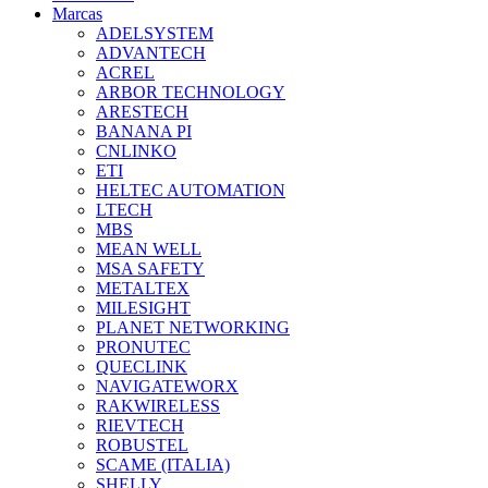
Marcas
ADELSYSTEM
ADVANTECH
ACREL
ARBOR TECHNOLOGY
ARESTECH
BANANA PI
CNLINKO
ETI
HELTEC AUTOMATION
LTECH
MBS
MEAN WELL
MSA SAFETY
METALTEX
MILESIGHT
PLANET NETWORKING
PRONUTEC
QUECLINK
NAVIGATEWORX
RAKWIRELESS
RIEVTECH
ROBUSTEL
SCAME (ITALIA)
SHELLY