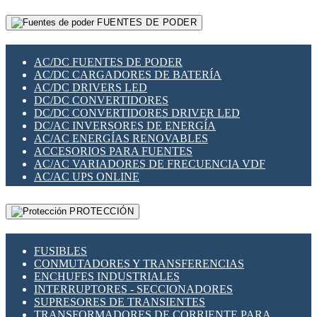
RELÉS INTELIGENTES WIFI
GATEWAY LORAWAN
RELÉS MINIATURA DE POTENCIA
FUENTES DE PODER
GESTIÓN DE REDES
SENSORES MAGNÉTICOS
INFRAESTRUCTURA ETHERCAT
SOPORTE PARA CIRCUITO IMPRESO
PERIFÉRICOS DE RED
SOQUETES PARA RELÉ
AC/DC FUENTES DE PODER
PLACAS MODULARES IOT
SWITCH Y MICROSWITCH
AC/DC CARGADORES DE BATERÍA
SWITCHES Y REDES WIFI
TARJETAS PI
AC/DC DRIVERS LED
SOLUCIONES IOT
UNIÓN Y DERIVACIÓN DE CABLE
DC/DC CONVERTIDORES
SOLUCIONES LORAWAN
DC/DC CONVERTIDORES DRIVER LED
SOLUCIONES RED CELULAR
DC/AC INVERSORES DE ENERGÍA
SEGURIDAD PARA REDES
AC/AC ENERGÍAS RENOVABLES
SWITCHES LAN
ACCESORIOS PARA FUENTES
TELEFONÍA IP (VOIP)
AC/AC VARIADORES DE FRECUENCIA VDF
VIGILANCIA IP (CCTV)
AC/AC UPS ONLINE
MESHTASTIC
PROTECCIÓN
FUSIBLES
CONMUTADORES Y TRANSFERENCIAS
ENCHUFES INDUSTRIALES
INTERRUPTORES - SECCIONADORES
SUPRESORES DE TRANSIENTES
TRANSFORMADORES DE CORRIENTE PARA