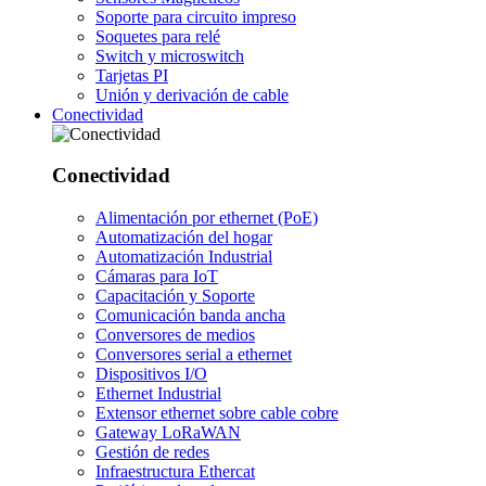
Soporte para circuito impreso
Soquetes para relé
Switch y microswitch
Tarjetas PI
Unión y derivación de cable
Conectividad
Conectividad
Alimentación por ethernet (PoE)
Automatización del hogar
Automatización Industrial
Cámaras para IoT
Capacitación y Soporte
Comunicación banda ancha
Conversores de medios
Conversores serial a ethernet
Dispositivos I/O
Ethernet Industrial
Extensor ethernet sobre cable cobre
Gateway LoRaWAN
Gestión de redes
Infraestructura Ethercat