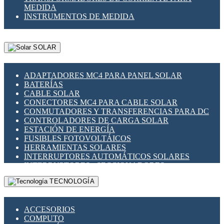
MEDIDA
INSTRUMENTOS DE MEDIDA
SOLAR
ADAPTADORES MC4 PARA PANEL SOLAR
BATERÍAS
CABLE SOLAR
CONECTORES MC4 PARA CABLE SOLAR
CONMUTADORES Y TRANSFERENCIAS PARA DC
CONTROLADORES DE CARGA SOLAR
ESTACIÓN DE ENERGÍA
FUSIBLES FOTOVOLTÁICOS
HERRAMIENTAS SOLARES
INTERRUPTORES AUTOMÁTICOS SOLARES
INTERRUPTORES - SECCIONADORES
FOTOVOLTÁICOS
TECNOLOGÍA
MONTAJE PANEL SOLAR
PORTA FUSIBLES Y SECCIONADORES
FOTOVOLTAICOS
ACCESORIOS
SUPRESOR DE TRANSIENTES SPDS PARA
COMPUTO
APLICACIONES FOTOVOLTAICAS