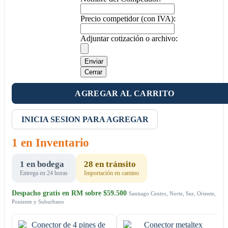
Precio competidor (con IVA):
Adjuntar cotización o archivo:
Enviar
Cerrar
AGREGAR AL CARRITO
INICIA SESION PARA AGREGAR
1 en Inventario
1 en bodega
28 en tránsito
Entrega en 24 horas
Importación en camino
Despacho gratis en RM sobre $59.500
Santiago Centro, Norte, Sur, Oriente,
Poniente y Suburbano