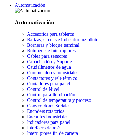
Automatización
Automatización
Accesorios para tableros
Balizas, sirenas e indicador luz piloto
Borneras y bloque terminal
Botoneras e Interruptores
Cables para sensores
Capacitación y Soporte
Caudalímetros de agua
Computadores Industriales
Contactores y relé térmico
Contadores para panel
Control de Nivel
Control para Iluminación
Control de temperatura y proceso
Convertidores Seriales
Encoders rotatorios
Enchufes Industriales
Indicadores para panel
Interfaces de relé
Interruptores fin de carrera