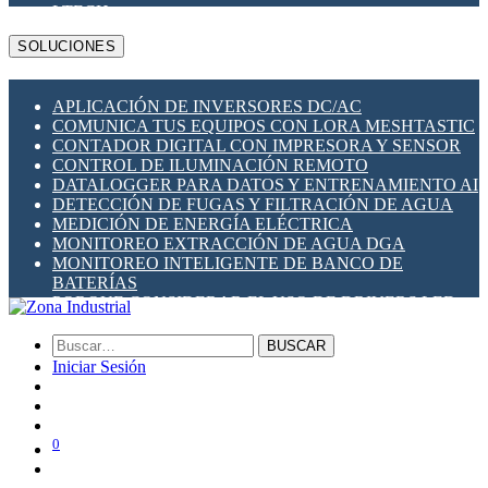
LTECH
MBS
SOLUCIONES
MEAN WELL
MSA SAFETY
METALTEX
APLICACIÓN DE INVERSORES DC/AC
MILESIGHT
COMUNICA TUS EQUIPOS CON LORA MESHTASTIC
PLANET NETWORKING
CONTADOR DIGITAL CON IMPRESORA Y SENSOR
PRONUTEC
CONTROL DE ILUMINACIÓN REMOTO
QUECLINK
DATALOGGER PARA DATOS Y ENTRENAMIENTO AI
NAVIGATEWORX
DETECCIÓN DE FUGAS Y FILTRACIÓN DE AGUA
RAKWIRELESS
MEDICIÓN DE ENERGÍA ELÉCTRICA
RIEVTECH
MONITOREO EXTRACCIÓN DE AGUA DGA
ROBUSTEL
MONITOREO INTELIGENTE DE BANCO DE
SCAME (ITALIA)
BATERÍAS
SHELLY
PORQUE CONSIDERAR EL USO DE DRIVERS LED
SIBA FUSES
RESPALDO DE ENERGÍA UPS EN TABLEROS
SOCOMEC
ZOYO
BUSCAR
ZONA INDUSTRIAL SOLAR
Iniciar Sesión
0