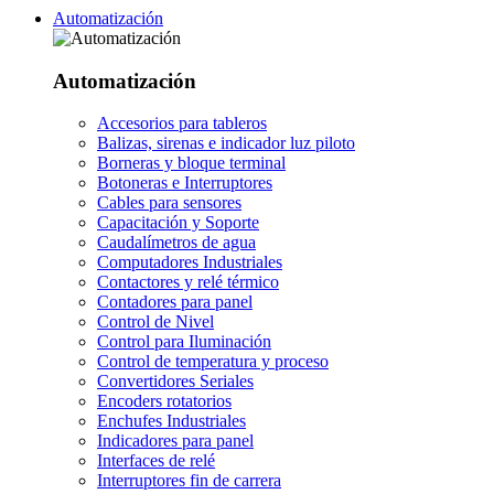
Automatización
Automatización
Accesorios para tableros
Balizas, sirenas e indicador luz piloto
Borneras y bloque terminal
Botoneras e Interruptores
Cables para sensores
Capacitación y Soporte
Caudalímetros de agua
Computadores Industriales
Contactores y relé térmico
Contadores para panel
Control de Nivel
Control para Iluminación
Control de temperatura y proceso
Convertidores Seriales
Encoders rotatorios
Enchufes Industriales
Indicadores para panel
Interfaces de relé
Interruptores fin de carrera