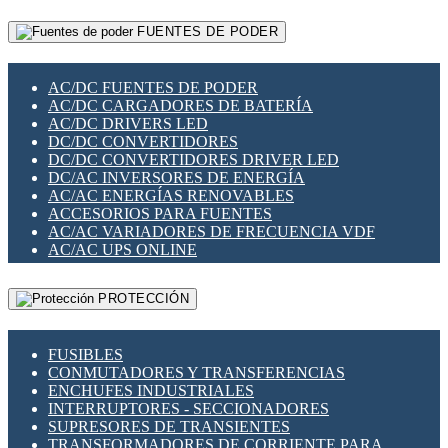
RELÉS INTELIGENTES WIFI
GATEWAY LORAWAN
RELÉS MINIATURA DE POTENCIA
FUENTES DE PODER
GESTIÓN DE REDES
SENSORES MAGNÉTICOS
INFRAESTRUCTURA ETHERCAT
SOPORTE PARA CIRCUITO IMPRESO
PERIFÉRICOS DE RED
SOQUETES PARA RELÉ
AC/DC FUENTES DE PODER
PLACAS MODULARES IOT
SWITCH Y MICROSWITCH
AC/DC CARGADORES DE BATERÍA
SWITCHES Y REDES WIFI
TARJETAS PI
AC/DC DRIVERS LED
SOLUCIONES IOT
UNIÓN Y DERIVACIÓN DE CABLE
DC/DC CONVERTIDORES
SOLUCIONES LORAWAN
DC/DC CONVERTIDORES DRIVER LED
SOLUCIONES RED CELULAR
DC/AC INVERSORES DE ENERGÍA
SEGURIDAD PARA REDES
AC/AC ENERGÍAS RENOVABLES
SWITCHES LAN
ACCESORIOS PARA FUENTES
TELEFONÍA IP (VOIP)
AC/AC VARIADORES DE FRECUENCIA VDF
VIGILANCIA IP (CCTV)
AC/AC UPS ONLINE
MESHTASTIC
PROTECCIÓN
FUSIBLES
CONMUTADORES Y TRANSFERENCIAS
ENCHUFES INDUSTRIALES
INTERRUPTORES - SECCIONADORES
SUPRESORES DE TRANSIENTES
TRANSFORMADORES DE CORRIENTE PARA