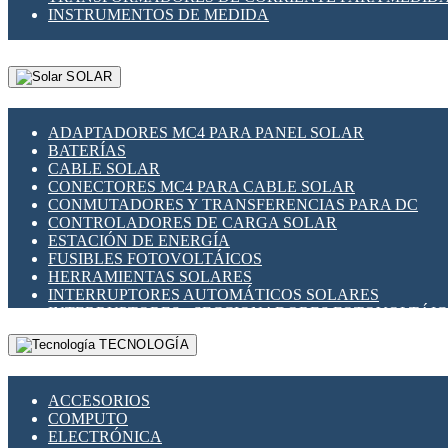
INSTRUMENTOS DE MEDIDA
SOLAR
ADAPTADORES MC4 PARA PANEL SOLAR
BATERÍAS
CABLE SOLAR
CONECTORES MC4 PARA CABLE SOLAR
CONMUTADORES Y TRANSFERENCIAS PARA DC
CONTROLADORES DE CARGA SOLAR
ESTACIÓN DE ENERGÍA
FUSIBLES FOTOVOLTÁICOS
HERRAMIENTAS SOLARES
INTERRUPTORES AUTOMÁTICOS SOLARES
INTERRUPTORES - SECCIONADORES FOTOVOLTÁI
MONTAJE PANEL SOLAR
TECNOLOGÍA
PORTA FUSIBLES Y SECCIONADORES FOTOVOLTAI
SUPRESOR DE TRANSIENTES SPDS PARA APLICACI
ACCESORIOS
COMPUTO
ELECTRÓNICA