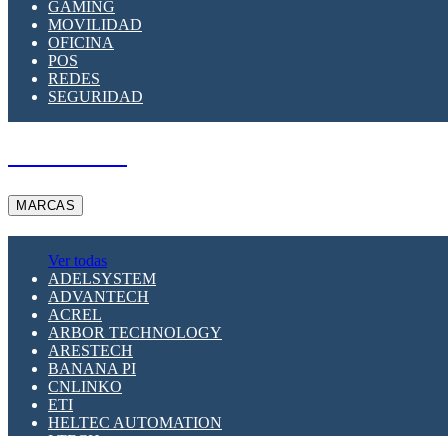
GAMING
MOVILIDAD
OFICINA
POS
REDES
SEGURIDAD
A PEDIDO
MARCAS
Ver todas
ADELSYSTEM
ADVANTECH
ACREL
ARBOR TECHNOLOGY
ARESTECH
BANANA PI
CNLINKO
ETI
HELTEC AUTOMATION
LTECH