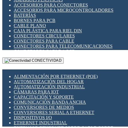
ENCHUFES INDUSTRIALES
ACCESORIOS PARA CONECTORES
INDICADORES PARA PANEL
ACCESORIOS PARA MICROCONTROLADORES
INTERFACES DE RELÉ
BATERÍAS
INTERRUPTORES FIN DE CARRERA
BORNES PARA PCB
LLAVES CONMUTADORAS
CABLE PLANO
MEDIDORES DE ENERGÍA Y TC'S DE CORRIENTE
CAJA PLÁSTICA PARA RIEL DIN
MOTORES PASO A PASO
CONECTORES CIRCULARES
PANTALLAS HMI
CONECTORES PARA CABLE
PLC -CONTROLADORES LÓGICO PROGRAMABLES
CONECTORES PARA TELECOMUNICACIONES
PROGRAMADORES DE HORARIO
CONECTORES CABLE A PCB
PROTECCIÓN ELÉCTRICA
CONECTORES PCB A CABLE
RELÉS DE PROTECCIÓN
CONECTIVIDAD
DIP SWITCHES
SENSORES CAPACITIVOS
DISPLAYS 7 SEGMENTOS
SENSORES DE POSICIÓN LINEAL
FUSIBLES Y PORTAFUSIBLES
SENSORES FOTOELÉCTRICOS
ALIMENTACIÓN POR ETHERNET (POE)
HERRAMIENTAS VARIAS
SENSORES INDUCTIVOS
AUTOMATIZACIÓN DEL HOGAR
ILUMINACIÓN LED
TEMPORIZADORES
AUTOMATIZACIÓN INDUSTRIAL
INTERRUPTORES REED
VARIACS
CÁMARAS PARA IOT
INTERFACES DE RELÉ
VARIADORES DE FRECUENCIA [VDF]
CAPACITACIÓN Y SOPORTE
OTROS RELÉS
SECCIONADORES - INTERRUPTORES
COMUNICACIÓN BANDA ANCHA
PROTECCIÓN TÉRMICA
MAQUINARIA
CONVERSORES DE MEDIOS
RELÉS AUTOMOTRICES
CONVERSORES SERIAL A ETHERNET
RELÉS DE SEÑAL
DISPOSITIVOS I/O
RELÉS DE ESTADO SÓLIDO SSR
ETHERNET INDUSTRIAL
RELÉS INDUSTRIALES
EXTENSOR ETHERNET SOBRE CABLE COBRE