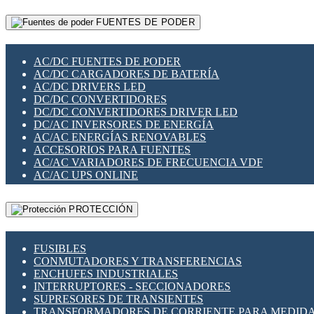
RELÉS INTELIGENTES WIFI
GATEWAY LORAWAN
RELÉS MINIATURA DE POTENCIA
FUENTES DE PODER
GESTIÓN DE REDES
SENSORES MAGNÉTICOS
INFRAESTRUCTURA ETHERCAT
SOPORTE PARA CIRCUITO IMPRESO
PERIFÉRICOS DE RED
SOQUETES PARA RELÉ
AC/DC FUENTES DE PODER
PLACAS MODULARES IOT
SWITCH Y MICROSWITCH
AC/DC CARGADORES DE BATERÍA
SWITCHES Y REDES WIFI
TARJETAS PI
AC/DC DRIVERS LED
SOLUCIONES IOT
UNIÓN Y DERIVACIÓN DE CABLE
DC/DC CONVERTIDORES
SOLUCIONES LORAWAN
DC/DC CONVERTIDORES DRIVER LED
SOLUCIONES RED CELULAR
DC/AC INVERSORES DE ENERGÍA
SEGURIDAD PARA REDES
AC/AC ENERGÍAS RENOVABLES
SWITCHES LAN
ACCESORIOS PARA FUENTES
TELEFONÍA IP (VOIP)
AC/AC VARIADORES DE FRECUENCIA VDF
VIGILANCIA IP (CCTV)
AC/AC UPS ONLINE
MESHTASTIC
PROTECCIÓN
FUSIBLES
CONMUTADORES Y TRANSFERENCIAS
ENCHUFES INDUSTRIALES
INTERRUPTORES - SECCIONADORES
SUPRESORES DE TRANSIENTES
TRANSFORMADORES DE CORRIENTE PARA MEDID