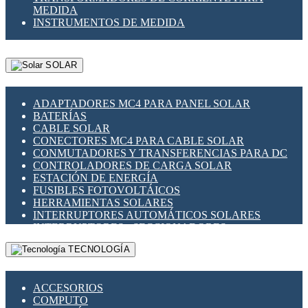
MEDIDA
INSTRUMENTOS DE MEDIDA
SOLAR
ADAPTADORES MC4 PARA PANEL SOLAR
BATERÍAS
CABLE SOLAR
CONECTORES MC4 PARA CABLE SOLAR
CONMUTADORES Y TRANSFERENCIAS PARA DC
CONTROLADORES DE CARGA SOLAR
ESTACIÓN DE ENERGÍA
FUSIBLES FOTOVOLTÁICOS
HERRAMIENTAS SOLARES
INTERRUPTORES AUTOMÁTICOS SOLARES
INTERRUPTORES - SECCIONADORES
FOTOVOLTÁICOS
TECNOLOGÍA
MONTAJE PANEL SOLAR
PORTA FUSIBLES Y SECCIONADORES
FOTOVOLTAICOS
ACCESORIOS
SUPRESOR DE TRANSIENTES SPDS PARA
COMPUTO
APLICACIONES FOTOVOLTAICAS