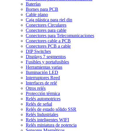
Baterías
Bornes para PCB
Cable plano
Caja plástica para riel din
Conectores Circulares
Conectores para cable
Conectores para Telecomunicaciones
Conectores cable a PCB
Conectores PCB a cable
DIP Switches
Displays 7 segmentos
Fusibles y portafusibles
Herramientas varias
Iluminación LED
Interruptores Reed
Interfaces de relé
Otros relés
Protección térmica
Relés automotrices
Relés de señal
Relés de estado sólido SSR
Relés Industriales
Relés inteligentes WIFI
Relés miniatura de potencia
Sensores Magnéticos