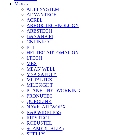
Marcas
ADELSYSTEM
ADVANTECH
ACREL
ARBOR TECHNOLOGY
ARESTECH
BANANA PI
CNLINKO
ETI
HELTEC AUTOMATION
LTECH
MBS
MEAN WELL
MSA SAFETY
METALTEX
MILESIGHT
PLANET NETWORKING
PRONUTEC
QUECLINK
NAVIGATEWORX
RAKWIRELESS
RIEVTECH
ROBUSTEL
SCAME (ITALIA)
SHELLY