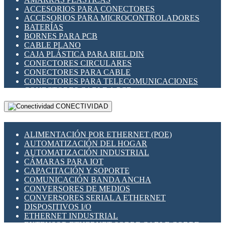
ENCHUFES INDUSTRIALES
ACCESORIOS PARA CONECTORES
INDICADORES PARA PANEL
ACCESORIOS PARA MICROCONTROLADORES
INTERFACES DE RELÉ
BATERÍAS
INTERRUPTORES FIN DE CARRERA
BORNES PARA PCB
LLAVES CONMUTADORAS
CABLE PLANO
MEDIDORES DE ENERGÍA Y TC'S DE CORRIENTE
CAJA PLÁSTICA PARA RIEL DIN
MOTORES PASO A PASO
CONECTORES CIRCULARES
PANTALLAS HMI
CONECTORES PARA CABLE
PLC -CONTROLADORES LÓGICO PROGRAMABLES
CONECTORES PARA TELECOMUNICACIONES
PROGRAMADORES DE HORARIO
CONECTORES CABLE A PCB
PROTECCIÓN ELÉCTRICA
CONECTORES PCB A CABLE
RELÉS DE PROTECCIÓN
CONECTIVIDAD
DIP SWITCHES
SENSORES CAPACITIVOS
DISPLAYS 7 SEGMENTOS
SENSORES DE POSICIÓN LINEAL
FUSIBLES Y PORTAFUSIBLES
SENSORES FOTOELÉCTRICOS
ALIMENTACIÓN POR ETHERNET (POE)
HERRAMIENTAS VARIAS
SENSORES INDUCTIVOS
AUTOMATIZACIÓN DEL HOGAR
ILUMINACIÓN LED
TEMPORIZADORES
AUTOMATIZACIÓN INDUSTRIAL
INTERRUPTORES REED
VARIACS
CÁMARAS PARA IOT
INTERFACES DE RELÉ
VARIADORES DE FRECUENCIA [VDF]
CAPACITACIÓN Y SOPORTE
OTROS RELÉS
SECCIONADORES - INTERRUPTORES
COMUNICACIÓN BANDA ANCHA
PROTECCIÓN TÉRMICA
MAQUINARIA
CONVERSORES DE MEDIOS
RELÉS AUTOMOTRICES
CONVERSORES SERIAL A ETHERNET
RELÉS DE SEÑAL
DISPOSITIVOS I/O
RELÉS DE ESTADO SÓLIDO SSR
ETHERNET INDUSTRIAL
RELÉS INDUSTRIALES
EXTENSOR ETHERNET SOBRE CABLE COBRE