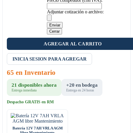
Precio competidor (con IVA):
Adjuntar cotización o archivo:
Enviar
Cerrar
AGREGAR AL CARRITO
INICIA SESION PARA AGREGAR
65 en Inventario
21 disponibles ahora
+20 en bodega
Entrega inmediata
Entrega en 24 horas
Despacho GRATIS en RM
Batería 12V 7AH VRLA AGM
libre Mantenimiento