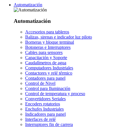
Automatización
Automatización
Accesorios para tableros
Balizas, sirenas e indicador luz piloto
Borneras y bloque terminal
Botoneras e Interruptores
Cables para sensores
Capacitación y Soporte
Caudalímetros de agua
Computadores Industriales
Contactores y relé térmico
Contadores para panel
Control de Nivel
Control para Iluminación
Control de temperatura y proceso
Convertidores Seriales
Encoders rotatorios
Enchufes Industriales
Indicadores para panel
Interfaces de relé
Interruptores fin de carrera