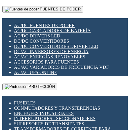
RELÉS INTELIGENTES WIFI
GATEWAY LORAWAN
RELÉS MINIATURA DE POTENCIA
FUENTES DE PODER
GESTIÓN DE REDES
SENSORES MAGNÉTICOS
INFRAESTRUCTURA ETHERCAT
SOPORTE PARA CIRCUITO IMPRESO
PERIFÉRICOS DE RED
SOQUETES PARA RELÉ
AC/DC FUENTES DE PODER
PLACAS MODULARES IOT
SWITCH Y MICROSWITCH
AC/DC CARGADORES DE BATERÍA
SWITCHES Y REDES WIFI
TARJETAS PI
AC/DC DRIVERS LED
SOLUCIONES IOT
UNIÓN Y DERIVACIÓN DE CABLE
DC/DC CONVERTIDORES
SOLUCIONES LORAWAN
DC/DC CONVERTIDORES DRIVER LED
SOLUCIONES RED CELULAR
DC/AC INVERSORES DE ENERGÍA
SEGURIDAD PARA REDES
AC/AC ENERGÍAS RENOVABLES
SWITCHES LAN
ACCESORIOS PARA FUENTES
TELEFONÍA IP (VOIP)
AC/AC VARIADORES DE FRECUENCIA VDF
VIGILANCIA IP (CCTV)
AC/AC UPS ONLINE
MESHTASTIC
PROTECCIÓN
FUSIBLES
CONMUTADORES Y TRANSFERENCIAS
ENCHUFES INDUSTRIALES
INTERRUPTORES - SECCIONADORES
SUPRESORES DE TRANSIENTES
TRANSFORMADORES DE CORRIENTE PARA