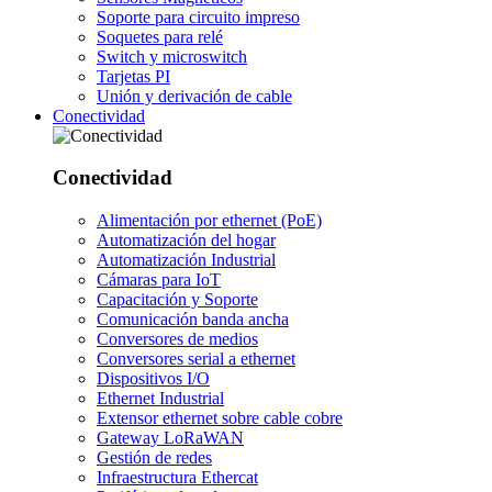
Soporte para circuito impreso
Soquetes para relé
Switch y microswitch
Tarjetas PI
Unión y derivación de cable
Conectividad
Conectividad
Alimentación por ethernet (PoE)
Automatización del hogar
Automatización Industrial
Cámaras para IoT
Capacitación y Soporte
Comunicación banda ancha
Conversores de medios
Conversores serial a ethernet
Dispositivos I/O
Ethernet Industrial
Extensor ethernet sobre cable cobre
Gateway LoRaWAN
Gestión de redes
Infraestructura Ethercat