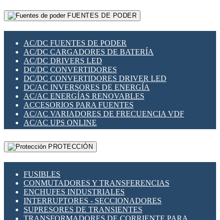
RELÉS INTELIGENTES WIFI
GATEWAY LORAWAN
RELÉS MINIATURA DE POTENCIA
FUENTES DE PODER
GESTIÓN DE REDES
SENSORES MAGNÉTICOS
INFRAESTRUCTURA ETHERCAT
SOPORTE PARA CIRCUITO IMPRESO
PERIFÉRICOS DE RED
SOQUETES PARA RELÉ
AC/DC FUENTES DE PODER
PLACAS MODULARES IOT
SWITCH Y MICROSWITCH
AC/DC CARGADORES DE BATERÍA
SWITCHES Y REDES WIFI
TARJETAS PI
AC/DC DRIVERS LED
SOLUCIONES IOT
UNIÓN Y DERIVACIÓN DE CABLE
DC/DC CONVERTIDORES
SOLUCIONES LORAWAN
DC/DC CONVERTIDORES DRIVER LED
SOLUCIONES RED CELULAR
DC/AC INVERSORES DE ENERGÍA
SEGURIDAD PARA REDES
AC/AC ENERGÍAS RENOVABLES
SWITCHES LAN
ACCESORIOS PARA FUENTES
TELEFONÍA IP (VOIP)
AC/AC VARIADORES DE FRECUENCIA VDF
VIGILANCIA IP (CCTV)
AC/AC UPS ONLINE
MESHTASTIC
PROTECCIÓN
FUSIBLES
CONMUTADORES Y TRANSFERENCIAS
ENCHUFES INDUSTRIALES
INTERRUPTORES - SECCIONADORES
SUPRESORES DE TRANSIENTES
TRANSFORMADORES DE CORRIENTE PARA