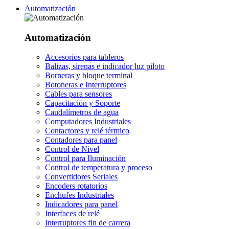
Automatización
Automatización
Accesorios para tableros
Balizas, sirenas e indicador luz piloto
Borneras y bloque terminal
Botoneras e Interruptores
Cables para sensores
Capacitación y Soporte
Caudalímetros de agua
Computadores Industriales
Contactores y relé térmico
Contadores para panel
Control de Nivel
Control para Iluminación
Control de temperatura y proceso
Convertidores Seriales
Encoders rotatorios
Enchufes Industriales
Indicadores para panel
Interfaces de relé
Interruptores fin de carrera