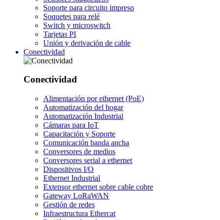
Soporte para circuito impreso
Soquetes para relé
Switch y microswitch
Tarjetas PI
Unión y derivación de cable
Conectividad
Conectividad
Alimentación por ethernet (PoE)
Automatización del hogar
Automatización Industrial
Cámaras para IoT
Capacitación y Soporte
Comunicación banda ancha
Conversores de medios
Conversores serial a ethernet
Dispositivos I/O
Ethernet Industrial
Extensor ethernet sobre cable cobre
Gateway LoRaWAN
Gestión de redes
Infraestructura Ethercat