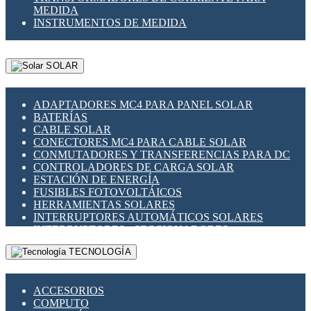
MEDIDA
INSTRUMENTOS DE MEDIDA
SOLAR
ADAPTADORES MC4 PARA PANEL SOLAR
BATERÍAS
CABLE SOLAR
CONECTORES MC4 PARA CABLE SOLAR
CONMUTADORES Y TRANSFERENCIAS PARA DC
CONTROLADORES DE CARGA SOLAR
ESTACIÓN DE ENERGÍA
FUSIBLES FOTOVOLTÁICOS
HERRAMIENTAS SOLARES
INTERRUPTORES AUTOMÁTICOS SOLARES
INTERRUPTORES - SECCIONADORES
FOTOVOLTÁICOS
TECNOLOGÍA
MONTAJE PANEL SOLAR
PORTA FUSIBLES Y SECCIONADORES
FOTOVOLTAICOS
ACCESORIOS
SUPRESOR DE TRANSIENTES SPDS PARA
COMPUTO
APLICACIONES FOTOVOLTAICAS