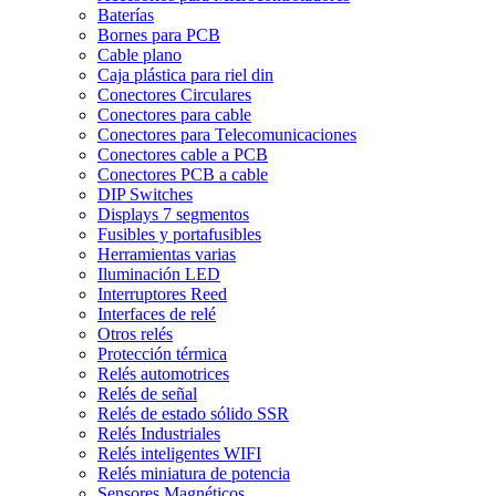
Baterías
Bornes para PCB
Cable plano
Caja plástica para riel din
Conectores Circulares
Conectores para cable
Conectores para Telecomunicaciones
Conectores cable a PCB
Conectores PCB a cable
DIP Switches
Displays 7 segmentos
Fusibles y portafusibles
Herramientas varias
Iluminación LED
Interruptores Reed
Interfaces de relé
Otros relés
Protección térmica
Relés automotrices
Relés de señal
Relés de estado sólido SSR
Relés Industriales
Relés inteligentes WIFI
Relés miniatura de potencia
Sensores Magnéticos