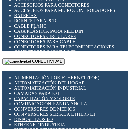
ENCHUFES INDUSTRIALES
ACCESORIOS PARA CONECTORES
INDICADORES PARA PANEL
ACCESORIOS PARA MICROCONTROLADORES
INTERFACES DE RELÉ
BATERÍAS
INTERRUPTORES FIN DE CARRERA
BORNES PARA PCB
LLAVES CONMUTADORAS
CABLE PLANO
MEDIDORES DE ENERGÍA Y TC'S DE CORRIENTE
CAJA PLÁSTICA PARA RIEL DIN
MOTORES PASO A PASO
CONECTORES CIRCULARES
PANTALLAS HMI
CONECTORES PARA CABLE
PLC -CONTROLADORES LÓGICO PROGRAMABLES
CONECTORES PARA TELECOMUNICACIONES
PROGRAMADORES DE HORARIO
CONECTORES CABLE A PCB
PROTECCIÓN ELÉCTRICA
CONECTORES PCB A CABLE
RELÉS DE PROTECCIÓN
CONECTIVIDAD
DIP SWITCHES
SENSORES CAPACITIVOS
DISPLAYS 7 SEGMENTOS
SENSORES DE POSICIÓN LINEAL
FUSIBLES Y PORTAFUSIBLES
SENSORES FOTOELÉCTRICOS
ALIMENTACIÓN POR ETHERNET (POE)
HERRAMIENTAS VARIAS
SENSORES INDUCTIVOS
AUTOMATIZACIÓN DEL HOGAR
ILUMINACIÓN LED
TEMPORIZADORES
AUTOMATIZACIÓN INDUSTRIAL
INTERRUPTORES REED
VARIACS
CÁMARAS PARA IOT
INTERFACES DE RELÉ
VARIADORES DE FRECUENCIA [VDF]
CAPACITACIÓN Y SOPORTE
OTROS RELÉS
SECCIONADORES - INTERRUPTORES
COMUNICACIÓN BANDA ANCHA
PROTECCIÓN TÉRMICA
MAQUINARIA
CONVERSORES DE MEDIOS
RELÉS AUTOMOTRICES
CONVERSORES SERIAL A ETHERNET
RELÉS DE SEÑAL
DISPOSITIVOS I/O
RELÉS DE ESTADO SÓLIDO SSR
ETHERNET INDUSTRIAL
RELÉS INDUSTRIALES
EXTENSOR ETHERNET SOBRE CABLE COBRE