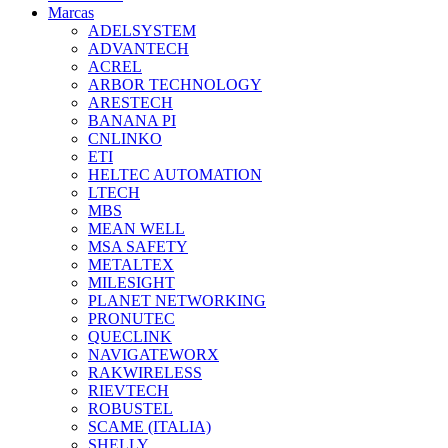
Marcas
ADELSYSTEM
ADVANTECH
ACREL
ARBOR TECHNOLOGY
ARESTECH
BANANA PI
CNLINKO
ETI
HELTEC AUTOMATION
LTECH
MBS
MEAN WELL
MSA SAFETY
METALTEX
MILESIGHT
PLANET NETWORKING
PRONUTEC
QUECLINK
NAVIGATEWORX
RAKWIRELESS
RIEVTECH
ROBUSTEL
SCAME (ITALIA)
SHELLY