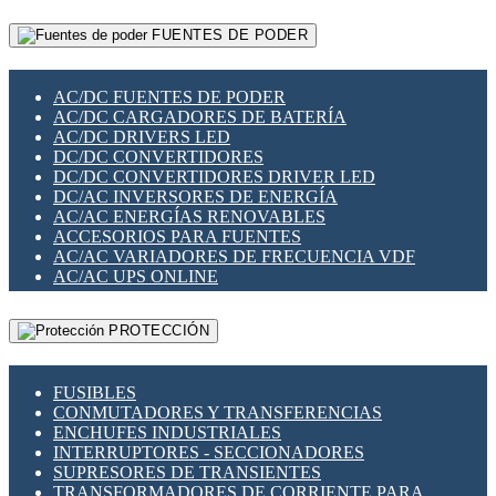
RELÉS INTELIGENTES WIFI
GATEWAY LORAWAN
RELÉS MINIATURA DE POTENCIA
FUENTES DE PODER
GESTIÓN DE REDES
SENSORES MAGNÉTICOS
INFRAESTRUCTURA ETHERCAT
SOPORTE PARA CIRCUITO IMPRESO
PERIFÉRICOS DE RED
SOQUETES PARA RELÉ
AC/DC FUENTES DE PODER
PLACAS MODULARES IOT
SWITCH Y MICROSWITCH
AC/DC CARGADORES DE BATERÍA
SWITCHES Y REDES WIFI
TARJETAS PI
AC/DC DRIVERS LED
SOLUCIONES IOT
UNIÓN Y DERIVACIÓN DE CABLE
DC/DC CONVERTIDORES
SOLUCIONES LORAWAN
DC/DC CONVERTIDORES DRIVER LED
SOLUCIONES RED CELULAR
DC/AC INVERSORES DE ENERGÍA
SEGURIDAD PARA REDES
AC/AC ENERGÍAS RENOVABLES
SWITCHES LAN
ACCESORIOS PARA FUENTES
TELEFONÍA IP (VOIP)
AC/AC VARIADORES DE FRECUENCIA VDF
VIGILANCIA IP (CCTV)
AC/AC UPS ONLINE
MESHTASTIC
PROTECCIÓN
FUSIBLES
CONMUTADORES Y TRANSFERENCIAS
ENCHUFES INDUSTRIALES
INTERRUPTORES - SECCIONADORES
SUPRESORES DE TRANSIENTES
TRANSFORMADORES DE CORRIENTE PARA