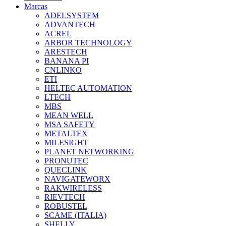
Marcas
ADELSYSTEM
ADVANTECH
ACREL
ARBOR TECHNOLOGY
ARESTECH
BANANA PI
CNLINKO
ETI
HELTEC AUTOMATION
LTECH
MBS
MEAN WELL
MSA SAFETY
METALTEX
MILESIGHT
PLANET NETWORKING
PRONUTEC
QUECLINK
NAVIGATEWORX
RAKWIRELESS
RIEVTECH
ROBUSTEL
SCAME (ITALIA)
SHELLY