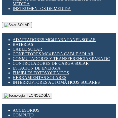
MEDIDA
INSTRUMENTOS DE MEDIDA
SOLAR
ADAPTADORES MC4 PARA PANEL SOLAR
BATERÍAS
CABLE SOLAR
CONECTORES MC4 PARA CABLE SOLAR
CONMUTADORES Y TRANSFERENCIAS PARA DC
CONTROLADORES DE CARGA SOLAR
ESTACIÓN DE ENERGÍA
FUSIBLES FOTOVOLTÁICOS
HERRAMIENTAS SOLARES
INTERRUPTORES AUTOMÁTICOS SOLARES
INTERRUPTORES - SECCIONADORES
FOTOVOLTÁICOS
TECNOLOGÍA
MONTAJE PANEL SOLAR
PORTA FUSIBLES Y SECCIONADORES
FOTOVOLTAICOS
ACCESORIOS
SUPRESOR DE TRANSIENTES SPDS PARA
COMPUTO
APLICACIONES FOTOVOLTAICAS