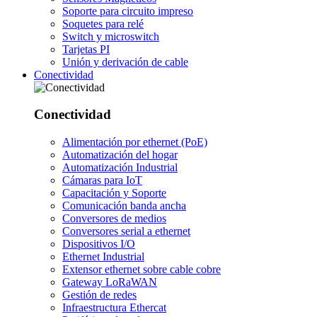
Soporte para circuito impreso
Soquetes para relé
Switch y microswitch
Tarjetas PI
Unión y derivación de cable
Conectividad
Conectividad
Alimentación por ethernet (PoE)
Automatización del hogar
Automatización Industrial
Cámaras para IoT
Capacitación y Soporte
Comunicación banda ancha
Conversores de medios
Conversores serial a ethernet
Dispositivos I/O
Ethernet Industrial
Extensor ethernet sobre cable cobre
Gateway LoRaWAN
Gestión de redes
Infraestructura Ethercat