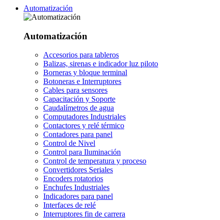
Automatización
Automatización
Accesorios para tableros
Balizas, sirenas e indicador luz piloto
Borneras y bloque terminal
Botoneras e Interruptores
Cables para sensores
Capacitación y Soporte
Caudalímetros de agua
Computadores Industriales
Contactores y relé térmico
Contadores para panel
Control de Nivel
Control para Iluminación
Control de temperatura y proceso
Convertidores Seriales
Encoders rotatorios
Enchufes Industriales
Indicadores para panel
Interfaces de relé
Interruptores fin de carrera