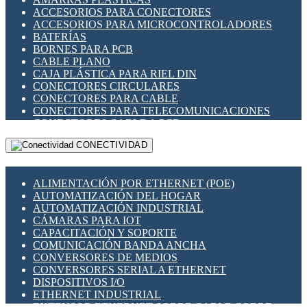
ENCHUFES INDUSTRIALES
ACCESORIOS PARA CONECTORES
INDICADORES PARA PANEL
ACCESORIOS PARA MICROCONTROLADORES
INTERFACES DE RELÉ
BATERÍAS
INTERRUPTORES FIN DE CARRERA
BORNES PARA PCB
LLAVES CONMUTADORAS
CABLE PLANO
MEDIDORES DE ENERGÍA Y TC'S DE CORRIENTE
CAJA PLÁSTICA PARA RIEL DIN
MOTORES PASO A PASO
CONECTORES CIRCULARES
PANTALLAS HMI
CONECTORES PARA CABLE
PLC -CONTROLADORES LÓGICO PROGRAMABLES
CONECTORES PARA TELECOMUNICACIONES
PROGRAMADORES DE HORARIO
CONECTORES CABLE A PCB
PROTECCIÓN ELÉCTRICA
CONECTORES PCB A CABLE
RELÉS DE PROTECCIÓN
CONECTIVIDAD
DIP SWITCHES
SENSORES CAPACITIVOS
DISPLAYS 7 SEGMENTOS
SENSORES DE POSICIÓN LINEAL
FUSIBLES Y PORTAFUSIBLES
SENSORES FOTOELÉCTRICOS
ALIMENTACIÓN POR ETHERNET (POE)
HERRAMIENTAS VARIAS
SENSORES INDUCTIVOS
AUTOMATIZACIÓN DEL HOGAR
ILUMINACIÓN LED
TEMPORIZADORES
AUTOMATIZACIÓN INDUSTRIAL
INTERRUPTORES REED
VARIACS
CÁMARAS PARA IOT
INTERFACES DE RELÉ
VARIADORES DE FRECUENCIA [VDF]
CAPACITACIÓN Y SOPORTE
OTROS RELÉS
SECCIONADORES - INTERRUPTORES
COMUNICACIÓN BANDA ANCHA
PROTECCIÓN TÉRMICA
MAQUINARIA
CONVERSORES DE MEDIOS
RELÉS AUTOMOTRICES
CONVERSORES SERIAL A ETHERNET
RELÉS DE SEÑAL
DISPOSITIVOS I/O
RELÉS DE ESTADO SÓLIDO SSR
ETHERNET INDUSTRIAL
RELÉS INDUSTRIALES
EXTENSOR ETHERNET SOBRE CABLE COBRE