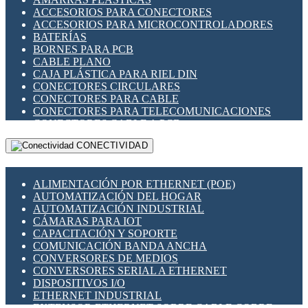
ENCHUFES INDUSTRIALES
ACCESORIOS PARA CONECTORES
INDICADORES PARA PANEL
ACCESORIOS PARA MICROCONTROLADORES
INTERFACES DE RELÉ
BATERÍAS
INTERRUPTORES FIN DE CARRERA
BORNES PARA PCB
LLAVES CONMUTADORAS
CABLE PLANO
MEDIDORES DE ENERGÍA Y TC'S DE CORRIENTE
CAJA PLÁSTICA PARA RIEL DIN
MOTORES PASO A PASO
CONECTORES CIRCULARES
PANTALLAS HMI
CONECTORES PARA CABLE
PLC -CONTROLADORES LÓGICO PROGRAMABLES
CONECTORES PARA TELECOMUNICACIONES
PROGRAMADORES DE HORARIO
CONECTORES CABLE A PCB
PROTECCIÓN ELÉCTRICA
CONECTORES PCB A CABLE
RELÉS DE PROTECCIÓN
CONECTIVIDAD
DIP SWITCHES
SENSORES CAPACITIVOS
DISPLAYS 7 SEGMENTOS
SENSORES DE POSICIÓN LINEAL
FUSIBLES Y PORTAFUSIBLES
SENSORES FOTOELÉCTRICOS
ALIMENTACIÓN POR ETHERNET (POE)
HERRAMIENTAS VARIAS
SENSORES INDUCTIVOS
AUTOMATIZACIÓN DEL HOGAR
ILUMINACIÓN LED
TEMPORIZADORES
AUTOMATIZACIÓN INDUSTRIAL
INTERRUPTORES REED
VARIACS
CÁMARAS PARA IOT
INTERFACES DE RELÉ
VARIADORES DE FRECUENCIA [VDF]
CAPACITACIÓN Y SOPORTE
OTROS RELÉS
SECCIONADORES - INTERRUPTORES
COMUNICACIÓN BANDA ANCHA
PROTECCIÓN TÉRMICA
MAQUINARIA
CONVERSORES DE MEDIOS
RELÉS AUTOMOTRICES
CONVERSORES SERIAL A ETHERNET
RELÉS DE SEÑAL
DISPOSITIVOS I/O
RELÉS DE ESTADO SÓLIDO SSR
ETHERNET INDUSTRIAL
RELÉS INDUSTRIALES
EXTENSOR ETHERNET SOBRE CABLE COBRE