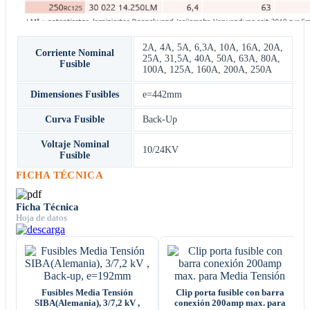
2A
,
4A
,
5A
,
6,3A
,
10A
,
16A
,
20A
,
Corriente Nominal
25A
,
31,5A
,
40A
,
50A
,
63A
,
80A
,
Fusible
100A
,
125A
,
160A
,
200A
,
250A
Dimensiones Fusibles
e=442mm
Curva Fusible
Back-Up
Voltaje Nominal
10/24KV
Fusible
FICHA TÉCNICA
Ficha Técnica
Hoja de datos
Fusibles Media Tensión
Clip porta fusible con barra
SIBA(Alemania), 3/7,2 kV ,
conexión 200amp max. para