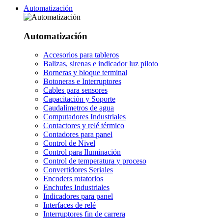
Automatización
Automatización
Accesorios para tableros
Balizas, sirenas e indicador luz piloto
Borneras y bloque terminal
Botoneras e Interruptores
Cables para sensores
Capacitación y Soporte
Caudalímetros de agua
Computadores Industriales
Contactores y relé térmico
Contadores para panel
Control de Nivel
Control para Iluminación
Control de temperatura y proceso
Convertidores Seriales
Encoders rotatorios
Enchufes Industriales
Indicadores para panel
Interfaces de relé
Interruptores fin de carrera