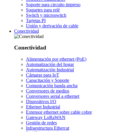
Soporte para circuito impreso
Soquetes para relé
Switch y microswitch
Tarjetas PI
Unión y derivación de cable
Conectividad
Conectividad
Alimentación por ethernet (PoE)
Automatización del hogar
Automatización Industrial
Cámaras para IoT
Capacitación y Soporte
Comunicación banda ancha
Conversores de medios
Conversores serial a ethernet
Dispositivos I/O
Ethernet Industrial
Extensor ethernet sobre cable cobre
Gateway LoRaWAN
Gestión de redes
Infraestructura Ethercat