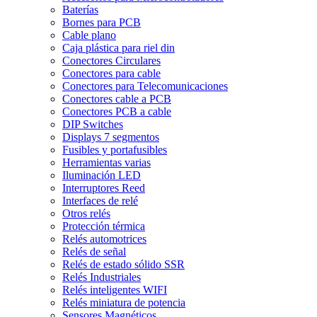
Baterías
Bornes para PCB
Cable plano
Caja plástica para riel din
Conectores Circulares
Conectores para cable
Conectores para Telecomunicaciones
Conectores cable a PCB
Conectores PCB a cable
DIP Switches
Displays 7 segmentos
Fusibles y portafusibles
Herramientas varias
Iluminación LED
Interruptores Reed
Interfaces de relé
Otros relés
Protección térmica
Relés automotrices
Relés de señal
Relés de estado sólido SSR
Relés Industriales
Relés inteligentes WIFI
Relés miniatura de potencia
Sensores Magnéticos