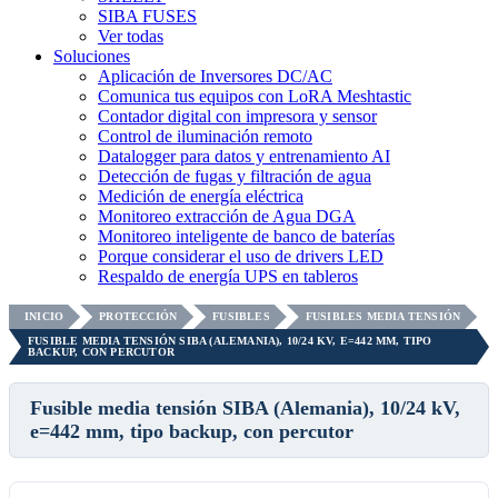
SIBA FUSES
Ver todas
Soluciones
Aplicación de Inversores DC/AC
Comunica tus equipos con LoRA Meshtastic
Contador digital con impresora y sensor
Control de iluminación remoto
Datalogger para datos y entrenamiento AI
Detección de fugas y filtración de agua
Medición de energía eléctrica
Monitoreo extracción de Agua DGA
Monitoreo inteligente de banco de baterías
Porque considerar el uso de drivers LED
Respaldo de energía UPS en tableros
INICIO
PROTECCIÓN
FUSIBLES
FUSIBLES MEDIA TENSIÓN
FUSIBLE MEDIA TENSIÓN SIBA (ALEMANIA), 10/24 KV, E=442 MM, TIPO
BACKUP, CON PERCUTOR
Fusible media tensión SIBA (Alemania), 10/24 kV,
e=442 mm, tipo backup, con percutor