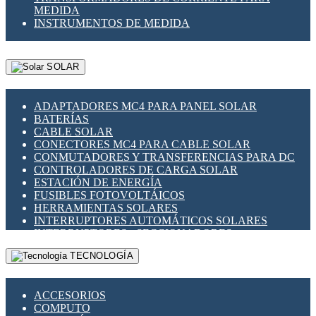
MEDIDA
INSTRUMENTOS DE MEDIDA
SOLAR
ADAPTADORES MC4 PARA PANEL SOLAR
BATERÍAS
CABLE SOLAR
CONECTORES MC4 PARA CABLE SOLAR
CONMUTADORES Y TRANSFERENCIAS PARA DC
CONTROLADORES DE CARGA SOLAR
ESTACIÓN DE ENERGÍA
FUSIBLES FOTOVOLTÁICOS
HERRAMIENTAS SOLARES
INTERRUPTORES AUTOMÁTICOS SOLARES
INTERRUPTORES - SECCIONADORES
FOTOVOLTÁICOS
TECNOLOGÍA
MONTAJE PANEL SOLAR
PORTA FUSIBLES Y SECCIONADORES
FOTOVOLTAICOS
ACCESORIOS
SUPRESOR DE TRANSIENTES SPDS PARA
COMPUTO
APLICACIONES FOTOVOLTAICAS