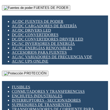
RELÉS INTELIGENTES WIFI
GATEWAY LORAWAN
RELÉS MINIATURA DE POTENCIA
FUENTES DE PODER
GESTIÓN DE REDES
SENSORES MAGNÉTICOS
INFRAESTRUCTURA ETHERCAT
SOPORTE PARA CIRCUITO IMPRESO
PERIFÉRICOS DE RED
SOQUETES PARA RELÉ
AC/DC FUENTES DE PODER
PLACAS MODULARES IOT
SWITCH Y MICROSWITCH
AC/DC CARGADORES DE BATERÍA
SWITCHES Y REDES WIFI
TARJETAS PI
AC/DC DRIVERS LED
SOLUCIONES IOT
UNIÓN Y DERIVACIÓN DE CABLE
DC/DC CONVERTIDORES
SOLUCIONES LORAWAN
DC/DC CONVERTIDORES DRIVER LED
SOLUCIONES RED CELULAR
DC/AC INVERSORES DE ENERGÍA
SEGURIDAD PARA REDES
AC/AC ENERGÍAS RENOVABLES
SWITCHES LAN
ACCESORIOS PARA FUENTES
TELEFONÍA IP (VOIP)
AC/AC VARIADORES DE FRECUENCIA VDF
VIGILANCIA IP (CCTV)
AC/AC UPS ONLINE
MESHTASTIC
PROTECCIÓN
FUSIBLES
CONMUTADORES Y TRANSFERENCIAS
ENCHUFES INDUSTRIALES
INTERRUPTORES - SECCIONADORES
SUPRESORES DE TRANSIENTES
TRANSFORMADORES DE CORRIENTE PARA