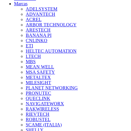
Marcas
ADELSYSTEM
ADVANTECH
ACREL
ARBOR TECHNOLOGY
ARESTECH
BANANA PI
CNLINKO
ETI
HELTEC AUTOMATION
LTECH
MBS
MEAN WELL
MSA SAFETY
METALTEX
MILESIGHT
PLANET NETWORKING
PRONUTEC
QUECLINK
NAVIGATEWORX
RAKWIRELESS
RIEVTECH
ROBUSTEL
SCAME (ITALIA)
SHELLY