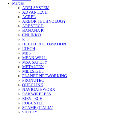
Marcas
ADELSYSTEM
ADVANTECH
ACREL
ARBOR TECHNOLOGY
ARESTECH
BANANA PI
CNLINKO
ETI
HELTEC AUTOMATION
LTECH
MBS
MEAN WELL
MSA SAFETY
METALTEX
MILESIGHT
PLANET NETWORKING
PRONUTEC
QUECLINK
NAVIGATEWORX
RAKWIRELESS
RIEVTECH
ROBUSTEL
SCAME (ITALIA)
SHELLY