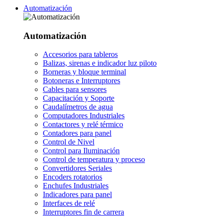
Automatización
Automatización
Accesorios para tableros
Balizas, sirenas e indicador luz piloto
Borneras y bloque terminal
Botoneras e Interruptores
Cables para sensores
Capacitación y Soporte
Caudalímetros de agua
Computadores Industriales
Contactores y relé térmico
Contadores para panel
Control de Nivel
Control para Iluminación
Control de temperatura y proceso
Convertidores Seriales
Encoders rotatorios
Enchufes Industriales
Indicadores para panel
Interfaces de relé
Interruptores fin de carrera