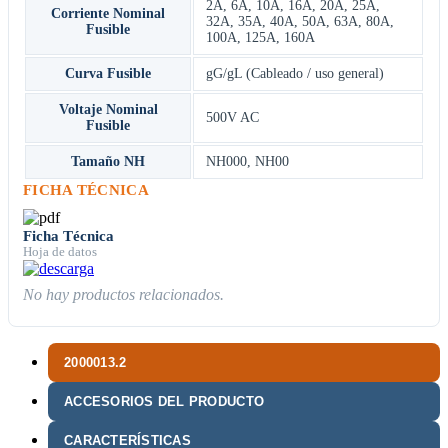
2A
,
6A
,
10A
,
16A
,
20A
,
25A
,
Corriente Nominal
32A
,
35A
,
40A
,
50A
,
63A
,
80A
,
Fusible
100A
,
125A
,
160A
Curva Fusible
gG/gL (Cableado / uso general)
Voltaje Nominal
500V AC
Fusible
Tamaño NH
NH000
,
NH00
FICHA TÉCNICA
Ficha Técnica
Hoja de datos
No hay productos relacionados.
2000013.2
ACCESORIOS DEL PRODUCTO
CARACTERÍSTICAS