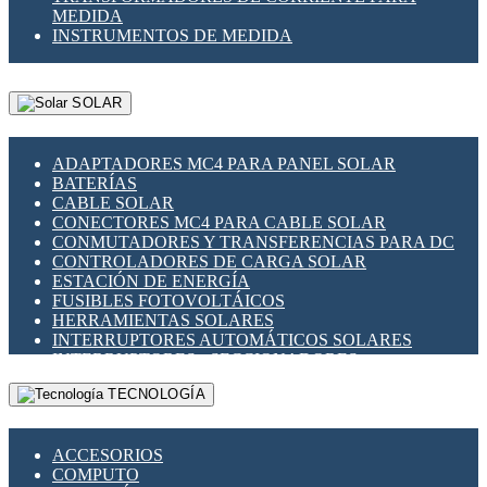
MEDIDA
INSTRUMENTOS DE MEDIDA
SOLAR
ADAPTADORES MC4 PARA PANEL SOLAR
BATERÍAS
CABLE SOLAR
CONECTORES MC4 PARA CABLE SOLAR
CONMUTADORES Y TRANSFERENCIAS PARA DC
CONTROLADORES DE CARGA SOLAR
ESTACIÓN DE ENERGÍA
FUSIBLES FOTOVOLTÁICOS
HERRAMIENTAS SOLARES
INTERRUPTORES AUTOMÁTICOS SOLARES
INTERRUPTORES - SECCIONADORES
FOTOVOLTÁICOS
TECNOLOGÍA
MONTAJE PANEL SOLAR
PORTA FUSIBLES Y SECCIONADORES
FOTOVOLTAICOS
ACCESORIOS
SUPRESOR DE TRANSIENTES SPDS PARA
COMPUTO
APLICACIONES FOTOVOLTAICAS