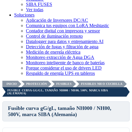
SIBA FUSES
Ver todas
Soluciones
Aplicación de Inversores DC/AC
Comunica tus equipos con LoRA Meshtastic
Contador digital con impresora y sensor
Control de iluminación remoto
Datalogger para datos y entrenamiento AI
Detección de fugas y filtración de agua
Medición de energía eléctrica
Monitoreo extracción de Agua DGA
Monitoreo inteligente de banco de baterías
Porque considerar el uso de drivers LED
Respaldo de energía UPS en tableros
INICIO
PROTECCIÓN
FUSIBLES
FUSIBLES NH O CUCHILLA
FUSIBLE CURVA GG/GL, TAMAÑO NH000 / NH00, 500V, MARCA SIBA
(ALEMANIA)
Fusible curva gG/gL, tamaño NH000 / NH00,
500V, marca SIBA (Alemania)