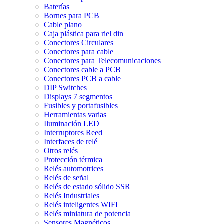
Baterías
Bornes para PCB
Cable plano
Caja plástica para riel din
Conectores Circulares
Conectores para cable
Conectores para Telecomunicaciones
Conectores cable a PCB
Conectores PCB a cable
DIP Switches
Displays 7 segmentos
Fusibles y portafusibles
Herramientas varias
Iluminación LED
Interruptores Reed
Interfaces de relé
Otros relés
Protección térmica
Relés automotrices
Relés de señal
Relés de estado sólido SSR
Relés Industriales
Relés inteligentes WIFI
Relés miniatura de potencia
Sensores Magnéticos