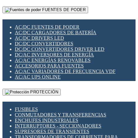
RELÉS INTELIGENTES WIFI
GATEWAY LORAWAN
RELÉS MINIATURA DE POTENCIA
FUENTES DE PODER
GESTIÓN DE REDES
SENSORES MAGNÉTICOS
INFRAESTRUCTURA ETHERCAT
SOPORTE PARA CIRCUITO IMPRESO
PERIFÉRICOS DE RED
SOQUETES PARA RELÉ
AC/DC FUENTES DE PODER
PLACAS MODULARES IOT
SWITCH Y MICROSWITCH
AC/DC CARGADORES DE BATERÍA
SWITCHES Y REDES WIFI
TARJETAS PI
AC/DC DRIVERS LED
SOLUCIONES IOT
UNIÓN Y DERIVACIÓN DE CABLE
DC/DC CONVERTIDORES
SOLUCIONES LORAWAN
DC/DC CONVERTIDORES DRIVER LED
SOLUCIONES RED CELULAR
DC/AC INVERSORES DE ENERGÍA
SEGURIDAD PARA REDES
AC/AC ENERGÍAS RENOVABLES
SWITCHES LAN
ACCESORIOS PARA FUENTES
TELEFONÍA IP (VOIP)
AC/AC VARIADORES DE FRECUENCIA VDF
VIGILANCIA IP (CCTV)
AC/AC UPS ONLINE
MESHTASTIC
PROTECCIÓN
FUSIBLES
CONMUTADORES Y TRANSFERENCIAS
ENCHUFES INDUSTRIALES
INTERRUPTORES - SECCIONADORES
SUPRESORES DE TRANSIENTES
TRANSFORMADORES DE CORRIENTE PARA