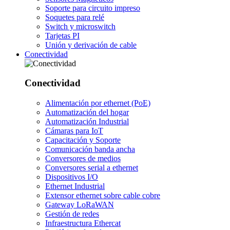
Soporte para circuito impreso
Soquetes para relé
Switch y microswitch
Tarjetas PI
Unión y derivación de cable
Conectividad
Conectividad
Alimentación por ethernet (PoE)
Automatización del hogar
Automatización Industrial
Cámaras para IoT
Capacitación y Soporte
Comunicación banda ancha
Conversores de medios
Conversores serial a ethernet
Dispositivos I/O
Ethernet Industrial
Extensor ethernet sobre cable cobre
Gateway LoRaWAN
Gestión de redes
Infraestructura Ethercat