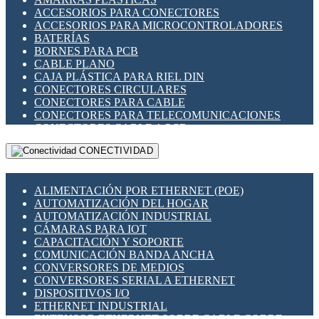
ENCHUFES INDUSTRIALES
ACCESORIOS PARA CONECTORES
INDICADORES PARA PANEL
ACCESORIOS PARA MICROCONTROLADORES
INTERFACES DE RELÉ
BATERÍAS
INTERRUPTORES FIN DE CARRERA
BORNES PARA PCB
LLAVES CONMUTADORAS
CABLE PLANO
MEDIDORES DE ENERGÍA Y TC'S DE CORRIENTE
CAJA PLÁSTICA PARA RIEL DIN
MOTORES PASO A PASO
CONECTORES CIRCULARES
PANTALLAS HMI
CONECTORES PARA CABLE
PLC -CONTROLADORES LÓGICO PROGRAMABLES
CONECTORES PARA TELECOMUNICACIONES
PROGRAMADORES DE HORARIO
CONECTORES CABLE A PCB
PROTECCIÓN ELÉCTRICA
CONECTORES PCB A CABLE
RELÉS DE PROTECCIÓN
CONECTIVIDAD
DIP SWITCHES
SENSORES CAPACITIVOS
DISPLAYS 7 SEGMENTOS
SENSORES DE POSICIÓN LINEAL
FUSIBLES Y PORTAFUSIBLES
SENSORES FOTOELÉCTRICOS
ALIMENTACIÓN POR ETHERNET (POE)
HERRAMIENTAS VARIAS
SENSORES INDUCTIVOS
AUTOMATIZACIÓN DEL HOGAR
ILUMINACIÓN LED
TEMPORIZADORES
AUTOMATIZACIÓN INDUSTRIAL
INTERRUPTORES REED
VARIACS
CÁMARAS PARA IOT
INTERFACES DE RELÉ
VARIADORES DE FRECUENCIA [VDF]
CAPACITACIÓN Y SOPORTE
OTROS RELÉS
SECCIONADORES - INTERRUPTORES
COMUNICACIÓN BANDA ANCHA
PROTECCIÓN TÉRMICA
MAQUINARIA
CONVERSORES DE MEDIOS
RELÉS AUTOMOTRICES
CONVERSORES SERIAL A ETHERNET
RELÉS DE SEÑAL
DISPOSITIVOS I/O
RELÉS DE ESTADO SÓLIDO SSR
ETHERNET INDUSTRIAL
RELÉS INDUSTRIALES
EXTENSOR ETHERNET SOBRE CABLE COBRE