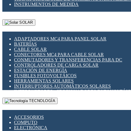
INSTRUMENTOS DE MEDIDA
SOLAR
ADAPTADORES MC4 PARA PANEL SOLAR
BATERÍAS
CABLE SOLAR
CONECTORES MC4 PARA CABLE SOLAR
CONMUTADORES Y TRANSFERENCIAS PARA DC
CONTROLADORES DE CARGA SOLAR
ESTACIÓN DE ENERGÍA
FUSIBLES FOTOVOLTÁICOS
HERRAMIENTAS SOLARES
INTERRUPTORES AUTOMÁTICOS SOLARES
INTERRUPTORES - SECCIONADORES FOTOVOLTÁI
MONTAJE PANEL SOLAR
TECNOLOGÍA
PORTA FUSIBLES Y SECCIONADORES FOTOVOLTAI
SUPRESOR DE TRANSIENTES SPDS PARA APLICACI
ACCESORIOS
COMPUTO
ELECTRÓNICA