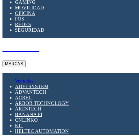
GAMING
MOVILIDAD
OFICINA
POS
REDES
SEGURIDAD
A PEDIDO
MARCAS
Ver todas
ADELSYSTEM
ADVANTECH
ACREL
ARBOR TECHNOLOGY
ARESTECH
BANANA PI
CNLINKO
ETI
HELTEC AUTOMATION
LTECH