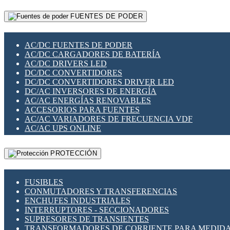
RELÉS INTELIGENTES WIFI
GATEWAY LORAWAN
RELÉS MINIATURA DE POTENCIA
FUENTES DE PODER
GESTIÓN DE REDES
SENSORES MAGNÉTICOS
INFRAESTRUCTURA ETHERCAT
SOPORTE PARA CIRCUITO IMPRESO
PERIFÉRICOS DE RED
SOQUETES PARA RELÉ
AC/DC FUENTES DE PODER
PLACAS MODULARES IOT
SWITCH Y MICROSWITCH
AC/DC CARGADORES DE BATERÍA
SWITCHES Y REDES WIFI
TARJETAS PI
AC/DC DRIVERS LED
SOLUCIONES IOT
UNIÓN Y DERIVACIÓN DE CABLE
DC/DC CONVERTIDORES
SOLUCIONES LORAWAN
DC/DC CONVERTIDORES DRIVER LED
SOLUCIONES RED CELULAR
DC/AC INVERSORES DE ENERGÍA
SEGURIDAD PARA REDES
AC/AC ENERGÍAS RENOVABLES
SWITCHES LAN
ACCESORIOS PARA FUENTES
TELEFONÍA IP (VOIP)
AC/AC VARIADORES DE FRECUENCIA VDF
VIGILANCIA IP (CCTV)
AC/AC UPS ONLINE
MESHTASTIC
PROTECCIÓN
FUSIBLES
CONMUTADORES Y TRANSFERENCIAS
ENCHUFES INDUSTRIALES
INTERRUPTORES - SECCIONADORES
SUPRESORES DE TRANSIENTES
TRANSFORMADORES DE CORRIENTE PARA MEDID