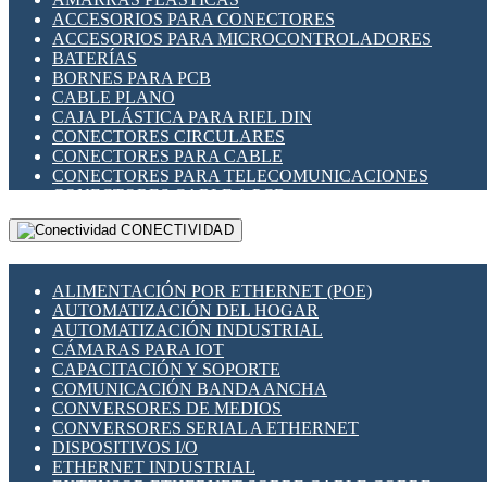
ENCHUFES INDUSTRIALES
ACCESORIOS PARA CONECTORES
INDICADORES PARA PANEL
ACCESORIOS PARA MICROCONTROLADORES
INTERFACES DE RELÉ
BATERÍAS
INTERRUPTORES FIN DE CARRERA
BORNES PARA PCB
LLAVES CONMUTADORAS
CABLE PLANO
MEDIDORES DE ENERGÍA Y TC'S DE CORRIENTE
CAJA PLÁSTICA PARA RIEL DIN
MOTORES PASO A PASO
CONECTORES CIRCULARES
PANTALLAS HMI
CONECTORES PARA CABLE
PLC -CONTROLADORES LÓGICO PROGRAMABLES
CONECTORES PARA TELECOMUNICACIONES
PROGRAMADORES DE HORARIO
CONECTORES CABLE A PCB
PROTECCIÓN ELÉCTRICA
CONECTORES PCB A CABLE
RELÉS DE PROTECCIÓN
CONECTIVIDAD
DIP SWITCHES
SENSORES CAPACITIVOS
DISPLAYS 7 SEGMENTOS
SENSORES DE POSICIÓN LINEAL
FUSIBLES Y PORTAFUSIBLES
SENSORES FOTOELÉCTRICOS
ALIMENTACIÓN POR ETHERNET (POE)
HERRAMIENTAS VARIAS
SENSORES INDUCTIVOS
AUTOMATIZACIÓN DEL HOGAR
ILUMINACIÓN LED
TEMPORIZADORES
AUTOMATIZACIÓN INDUSTRIAL
INTERRUPTORES REED
VARIACS
CÁMARAS PARA IOT
INTERFACES DE RELÉ
VARIADORES DE FRECUENCIA [VDF]
CAPACITACIÓN Y SOPORTE
OTROS RELÉS
SECCIONADORES - INTERRUPTORES
COMUNICACIÓN BANDA ANCHA
PROTECCIÓN TÉRMICA
MAQUINARIA
CONVERSORES DE MEDIOS
RELÉS AUTOMOTRICES
CONVERSORES SERIAL A ETHERNET
RELÉS DE SEÑAL
DISPOSITIVOS I/O
RELÉS DE ESTADO SÓLIDO SSR
ETHERNET INDUSTRIAL
RELÉS INDUSTRIALES
EXTENSOR ETHERNET SOBRE CABLE COBRE