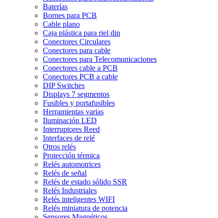
Baterías
Bornes para PCB
Cable plano
Caja plástica para riel din
Conectores Circulares
Conectores para cable
Conectores para Telecomunicaciones
Conectores cable a PCB
Conectores PCB a cable
DIP Switches
Displays 7 segmentos
Fusibles y portafusibles
Herramientas varias
Iluminación LED
Interruptores Reed
Interfaces de relé
Otros relés
Protección térmica
Relés automotrices
Relés de señal
Relés de estado sólido SSR
Relés Industriales
Relés inteligentes WIFI
Relés miniatura de potencia
Sensores Magnéticos