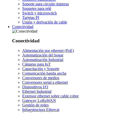
Soporte para circuito impreso
Soquetes para relé
Switch y microswitch
Tarjetas PI
Unión y derivación de cable
Conectividad
Conectividad
Alimentación por ethernet (PoE)
Automatización del hogar
Automatización Industrial
Cámaras para IoT
Capacitación y Soporte
Comunicación banda ancha
Conversores de medios
Conversores serial a ethernet
Dispositivos I/O
Ethernet Industrial
Extensor ethernet sobre cable cobre
Gateway LoRaWAN
Gestión de redes
Infraestructura Ethercat