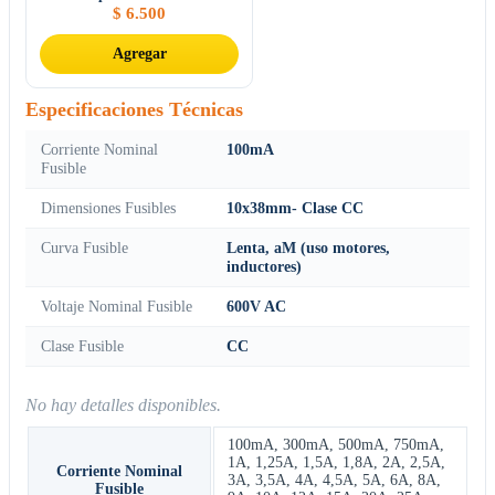
$
6.500
Agregar
Especificaciones Técnicas
Corriente Nominal
100mA
Fusible
Dimensiones Fusibles
10x38mm- Clase CC
Curva Fusible
Lenta, aM (uso motores,
inductores)
Voltaje Nominal Fusible
600V AC
Clase Fusible
CC
No hay detalles disponibles.
100mA
,
300mA
,
500mA
,
750mA
,
1A
,
1,25A
,
1,5A
,
1,8A
,
2A
,
2,5A
,
Corriente Nominal
3A
,
3,5A
,
4A
,
4,5A
,
5A
,
6A
,
8A
,
Fusible