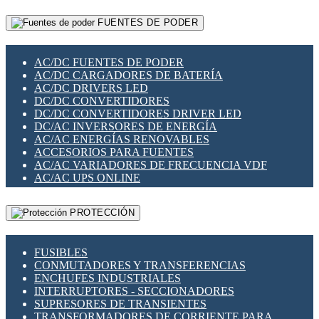
RELÉS INTELIGENTES WIFI
GATEWAY LORAWAN
RELÉS MINIATURA DE POTENCIA
FUENTES DE PODER
GESTIÓN DE REDES
SENSORES MAGNÉTICOS
INFRAESTRUCTURA ETHERCAT
SOPORTE PARA CIRCUITO IMPRESO
PERIFÉRICOS DE RED
SOQUETES PARA RELÉ
AC/DC FUENTES DE PODER
PLACAS MODULARES IOT
SWITCH Y MICROSWITCH
AC/DC CARGADORES DE BATERÍA
SWITCHES Y REDES WIFI
TARJETAS PI
AC/DC DRIVERS LED
SOLUCIONES IOT
UNIÓN Y DERIVACIÓN DE CABLE
DC/DC CONVERTIDORES
SOLUCIONES LORAWAN
DC/DC CONVERTIDORES DRIVER LED
SOLUCIONES RED CELULAR
DC/AC INVERSORES DE ENERGÍA
SEGURIDAD PARA REDES
AC/AC ENERGÍAS RENOVABLES
SWITCHES LAN
ACCESORIOS PARA FUENTES
TELEFONÍA IP (VOIP)
AC/AC VARIADORES DE FRECUENCIA VDF
VIGILANCIA IP (CCTV)
AC/AC UPS ONLINE
MESHTASTIC
PROTECCIÓN
FUSIBLES
CONMUTADORES Y TRANSFERENCIAS
ENCHUFES INDUSTRIALES
INTERRUPTORES - SECCIONADORES
SUPRESORES DE TRANSIENTES
TRANSFORMADORES DE CORRIENTE PARA