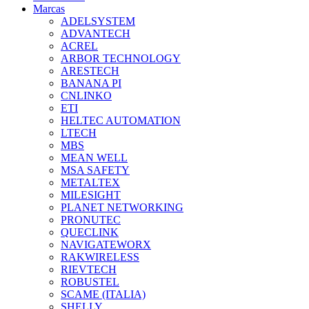
Marcas
ADELSYSTEM
ADVANTECH
ACREL
ARBOR TECHNOLOGY
ARESTECH
BANANA PI
CNLINKO
ETI
HELTEC AUTOMATION
LTECH
MBS
MEAN WELL
MSA SAFETY
METALTEX
MILESIGHT
PLANET NETWORKING
PRONUTEC
QUECLINK
NAVIGATEWORX
RAKWIRELESS
RIEVTECH
ROBUSTEL
SCAME (ITALIA)
SHELLY