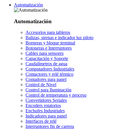
Automatización
Automatización
Accesorios para tableros
Balizas, sirenas e indicador luz piloto
Borneras y bloque terminal
Botoneras e Interruptores
Cables para sensores
Capacitación y Soporte
Caudalímetros de agua
Computadores Industriales
Contactores y relé térmico
Contadores para panel
Control de Nivel
Control para Iluminación
Control de temperatura y proceso
Convertidores Seriales
Encoders rotatorios
Enchufes Industriales
Indicadores para panel
Interfaces de relé
Interruptores fin de carrera