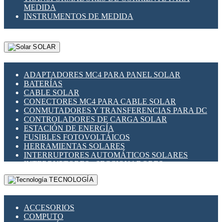
MEDIDA
INSTRUMENTOS DE MEDIDA
SOLAR
ADAPTADORES MC4 PARA PANEL SOLAR
BATERÍAS
CABLE SOLAR
CONECTORES MC4 PARA CABLE SOLAR
CONMUTADORES Y TRANSFERENCIAS PARA DC
CONTROLADORES DE CARGA SOLAR
ESTACIÓN DE ENERGÍA
FUSIBLES FOTOVOLTÁICOS
HERRAMIENTAS SOLARES
INTERRUPTORES AUTOMÁTICOS SOLARES
INTERRUPTORES - SECCIONADORES
FOTOVOLTÁICOS
TECNOLOGÍA
MONTAJE PANEL SOLAR
PORTA FUSIBLES Y SECCIONADORES
FOTOVOLTAICOS
ACCESORIOS
SUPRESOR DE TRANSIENTES SPDS PARA
COMPUTO
APLICACIONES FOTOVOLTAICAS