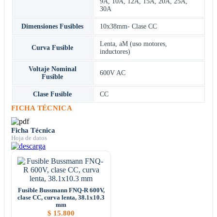
9A
,
10A
,
12A
,
15A
,
20A
,
25A
,
30A
Dimensiones Fusibles
10x38mm- Clase CC
Lenta, aM (uso motores,
Curva Fusible
inductores)
Voltaje Nominal
600V AC
Fusible
Clase Fusible
CC
FICHA TÉCNICA
Ficha Técnica
Hoja de datos
Fusible Bussmann FNQ-R 600V,
clase CC, curva lenta, 38.1x10.3
mm
$
15.800