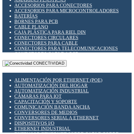
ENCHUFES INDUSTRIALES
ACCESORIOS PARA CONECTORES
INDICADORES PARA PANEL
ACCESORIOS PARA MICROCONTROLADORES
INTERFACES DE RELÉ
BATERÍAS
INTERRUPTORES FIN DE CARRERA
BORNES PARA PCB
LLAVES CONMUTADORAS
CABLE PLANO
MEDIDORES DE ENERGÍA Y TC'S DE CORRIENTE
CAJA PLÁSTICA PARA RIEL DIN
MOTORES PASO A PASO
CONECTORES CIRCULARES
PANTALLAS HMI
CONECTORES PARA CABLE
PLC -CONTROLADORES LÓGICO PROGRAMABLES
CONECTORES PARA TELECOMUNICACIONES
PROGRAMADORES DE HORARIO
CONECTORES CABLE A PCB
PROTECCIÓN ELÉCTRICA
CONECTORES PCB A CABLE
RELÉS DE PROTECCIÓN
CONECTIVIDAD
DIP SWITCHES
SENSORES CAPACITIVOS
DISPLAYS 7 SEGMENTOS
SENSORES DE POSICIÓN LINEAL
FUSIBLES Y PORTAFUSIBLES
SENSORES FOTOELÉCTRICOS
ALIMENTACIÓN POR ETHERNET (POE)
HERRAMIENTAS VARIAS
SENSORES INDUCTIVOS
AUTOMATIZACIÓN DEL HOGAR
ILUMINACIÓN LED
TEMPORIZADORES
AUTOMATIZACIÓN INDUSTRIAL
INTERRUPTORES REED
VARIACS
CÁMARAS PARA IOT
INTERFACES DE RELÉ
VARIADORES DE FRECUENCIA [VDF]
CAPACITACIÓN Y SOPORTE
OTROS RELÉS
SECCIONADORES - INTERRUPTORES
COMUNICACIÓN BANDA ANCHA
PROTECCIÓN TÉRMICA
MAQUINARIA
CONVERSORES DE MEDIOS
RELÉS AUTOMOTRICES
CONVERSORES SERIAL A ETHERNET
RELÉS DE SEÑAL
DISPOSITIVOS I/O
RELÉS DE ESTADO SÓLIDO SSR
ETHERNET INDUSTRIAL
RELÉS INDUSTRIALES
EXTENSOR ETHERNET SOBRE CABLE COBRE