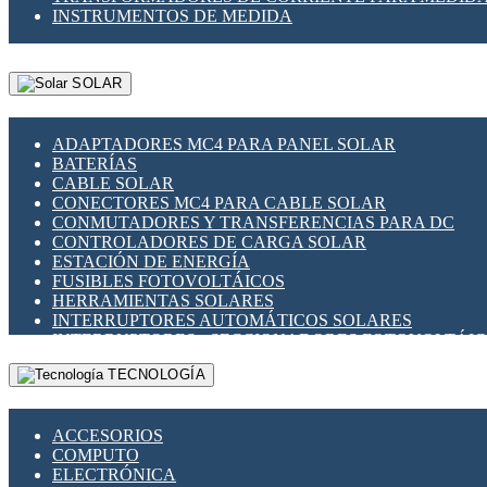
INSTRUMENTOS DE MEDIDA
SOLAR
ADAPTADORES MC4 PARA PANEL SOLAR
BATERÍAS
CABLE SOLAR
CONECTORES MC4 PARA CABLE SOLAR
CONMUTADORES Y TRANSFERENCIAS PARA DC
CONTROLADORES DE CARGA SOLAR
ESTACIÓN DE ENERGÍA
FUSIBLES FOTOVOLTÁICOS
HERRAMIENTAS SOLARES
INTERRUPTORES AUTOMÁTICOS SOLARES
INTERRUPTORES - SECCIONADORES FOTOVOLTÁI
MONTAJE PANEL SOLAR
TECNOLOGÍA
PORTA FUSIBLES Y SECCIONADORES FOTOVOLTAI
SUPRESOR DE TRANSIENTES SPDS PARA APLICACI
ACCESORIOS
COMPUTO
ELECTRÓNICA