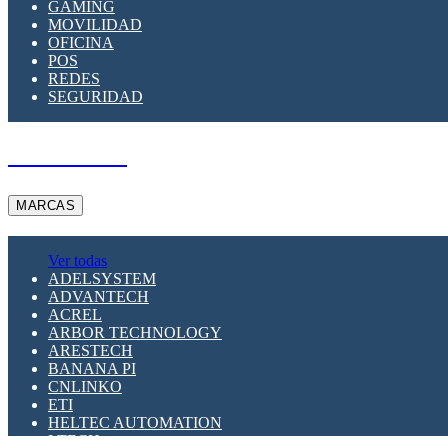
GAMING
MOVILIDAD
OFICINA
POS
REDES
SEGURIDAD
A PEDIDO
MARCAS
Ver todas
ADELSYSTEM
ADVANTECH
ACREL
ARBOR TECHNOLOGY
ARESTECH
BANANA PI
CNLINKO
ETI
HELTEC AUTOMATION
LTECH