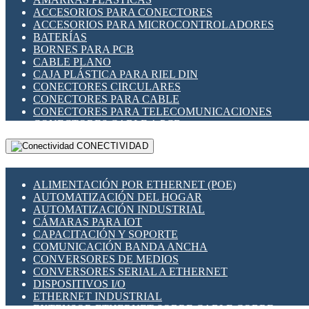
ENCHUFES INDUSTRIALES
ACCESORIOS PARA CONECTORES
INDICADORES PARA PANEL
ACCESORIOS PARA MICROCONTROLADORES
INTERFACES DE RELÉ
BATERÍAS
INTERRUPTORES FIN DE CARRERA
BORNES PARA PCB
LLAVES CONMUTADORAS
CABLE PLANO
MEDIDORES DE ENERGÍA Y TC'S DE CORRIENTE
CAJA PLÁSTICA PARA RIEL DIN
MOTORES PASO A PASO
CONECTORES CIRCULARES
PANTALLAS HMI
CONECTORES PARA CABLE
PLC -CONTROLADORES LÓGICO PROGRAMABLES
CONECTORES PARA TELECOMUNICACIONES
PROGRAMADORES DE HORARIO
CONECTORES CABLE A PCB
PROTECCIÓN ELÉCTRICA
CONECTORES PCB A CABLE
RELÉS DE PROTECCIÓN
CONECTIVIDAD
DIP SWITCHES
SENSORES CAPACITIVOS
DISPLAYS 7 SEGMENTOS
SENSORES DE POSICIÓN LINEAL
FUSIBLES Y PORTAFUSIBLES
SENSORES FOTOELÉCTRICOS
ALIMENTACIÓN POR ETHERNET (POE)
HERRAMIENTAS VARIAS
SENSORES INDUCTIVOS
AUTOMATIZACIÓN DEL HOGAR
ILUMINACIÓN LED
TEMPORIZADORES
AUTOMATIZACIÓN INDUSTRIAL
INTERRUPTORES REED
VARIACS
CÁMARAS PARA IOT
INTERFACES DE RELÉ
VARIADORES DE FRECUENCIA [VDF]
CAPACITACIÓN Y SOPORTE
OTROS RELÉS
SECCIONADORES - INTERRUPTORES
COMUNICACIÓN BANDA ANCHA
PROTECCIÓN TÉRMICA
MAQUINARIA
CONVERSORES DE MEDIOS
RELÉS AUTOMOTRICES
CONVERSORES SERIAL A ETHERNET
RELÉS DE SEÑAL
DISPOSITIVOS I/O
RELÉS DE ESTADO SÓLIDO SSR
ETHERNET INDUSTRIAL
RELÉS INDUSTRIALES
EXTENSOR ETHERNET SOBRE CABLE COBRE