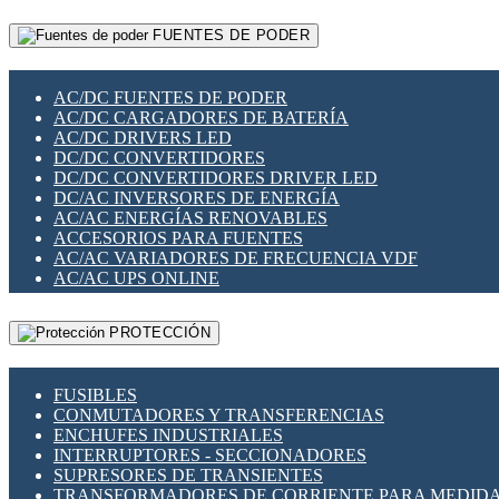
RELÉS INTELIGENTES WIFI
GATEWAY LORAWAN
RELÉS MINIATURA DE POTENCIA
FUENTES DE PODER
GESTIÓN DE REDES
SENSORES MAGNÉTICOS
INFRAESTRUCTURA ETHERCAT
SOPORTE PARA CIRCUITO IMPRESO
PERIFÉRICOS DE RED
SOQUETES PARA RELÉ
AC/DC FUENTES DE PODER
PLACAS MODULARES IOT
SWITCH Y MICROSWITCH
AC/DC CARGADORES DE BATERÍA
SWITCHES Y REDES WIFI
TARJETAS PI
AC/DC DRIVERS LED
SOLUCIONES IOT
UNIÓN Y DERIVACIÓN DE CABLE
DC/DC CONVERTIDORES
SOLUCIONES LORAWAN
DC/DC CONVERTIDORES DRIVER LED
SOLUCIONES RED CELULAR
DC/AC INVERSORES DE ENERGÍA
SEGURIDAD PARA REDES
AC/AC ENERGÍAS RENOVABLES
SWITCHES LAN
ACCESORIOS PARA FUENTES
TELEFONÍA IP (VOIP)
AC/AC VARIADORES DE FRECUENCIA VDF
VIGILANCIA IP (CCTV)
AC/AC UPS ONLINE
MESHTASTIC
PROTECCIÓN
FUSIBLES
CONMUTADORES Y TRANSFERENCIAS
ENCHUFES INDUSTRIALES
INTERRUPTORES - SECCIONADORES
SUPRESORES DE TRANSIENTES
TRANSFORMADORES DE CORRIENTE PARA MEDID