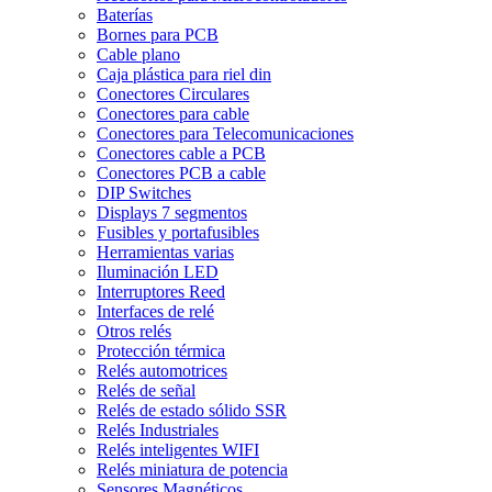
Baterías
Bornes para PCB
Cable plano
Caja plástica para riel din
Conectores Circulares
Conectores para cable
Conectores para Telecomunicaciones
Conectores cable a PCB
Conectores PCB a cable
DIP Switches
Displays 7 segmentos
Fusibles y portafusibles
Herramientas varias
Iluminación LED
Interruptores Reed
Interfaces de relé
Otros relés
Protección térmica
Relés automotrices
Relés de señal
Relés de estado sólido SSR
Relés Industriales
Relés inteligentes WIFI
Relés miniatura de potencia
Sensores Magnéticos