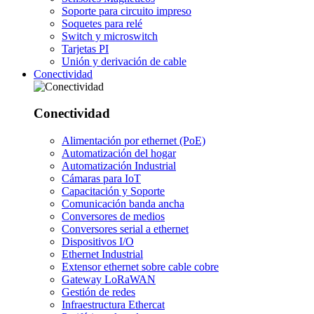
Soporte para circuito impreso
Soquetes para relé
Switch y microswitch
Tarjetas PI
Unión y derivación de cable
Conectividad
Conectividad
Alimentación por ethernet (PoE)
Automatización del hogar
Automatización Industrial
Cámaras para IoT
Capacitación y Soporte
Comunicación banda ancha
Conversores de medios
Conversores serial a ethernet
Dispositivos I/O
Ethernet Industrial
Extensor ethernet sobre cable cobre
Gateway LoRaWAN
Gestión de redes
Infraestructura Ethercat