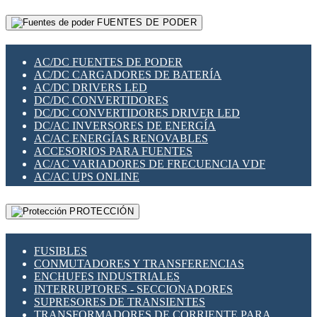
RELÉS INTELIGENTES WIFI
GATEWAY LORAWAN
RELÉS MINIATURA DE POTENCIA
FUENTES DE PODER
GESTIÓN DE REDES
SENSORES MAGNÉTICOS
INFRAESTRUCTURA ETHERCAT
SOPORTE PARA CIRCUITO IMPRESO
PERIFÉRICOS DE RED
SOQUETES PARA RELÉ
AC/DC FUENTES DE PODER
PLACAS MODULARES IOT
SWITCH Y MICROSWITCH
AC/DC CARGADORES DE BATERÍA
SWITCHES Y REDES WIFI
TARJETAS PI
AC/DC DRIVERS LED
SOLUCIONES IOT
UNIÓN Y DERIVACIÓN DE CABLE
DC/DC CONVERTIDORES
SOLUCIONES LORAWAN
DC/DC CONVERTIDORES DRIVER LED
SOLUCIONES RED CELULAR
DC/AC INVERSORES DE ENERGÍA
SEGURIDAD PARA REDES
AC/AC ENERGÍAS RENOVABLES
SWITCHES LAN
ACCESORIOS PARA FUENTES
TELEFONÍA IP (VOIP)
AC/AC VARIADORES DE FRECUENCIA VDF
VIGILANCIA IP (CCTV)
AC/AC UPS ONLINE
MESHTASTIC
PROTECCIÓN
FUSIBLES
CONMUTADORES Y TRANSFERENCIAS
ENCHUFES INDUSTRIALES
INTERRUPTORES - SECCIONADORES
SUPRESORES DE TRANSIENTES
TRANSFORMADORES DE CORRIENTE PARA