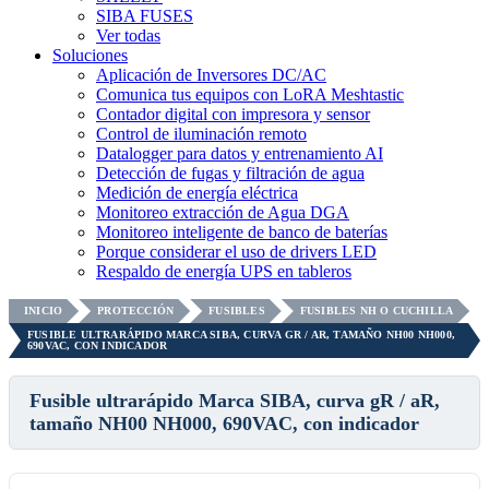
SIBA FUSES
Ver todas
Soluciones
Aplicación de Inversores DC/AC
Comunica tus equipos con LoRA Meshtastic
Contador digital con impresora y sensor
Control de iluminación remoto
Datalogger para datos y entrenamiento AI
Detección de fugas y filtración de agua
Medición de energía eléctrica
Monitoreo extracción de Agua DGA
Monitoreo inteligente de banco de baterías
Porque considerar el uso de drivers LED
Respaldo de energía UPS en tableros
INICIO
PROTECCIÓN
FUSIBLES
FUSIBLES NH O CUCHILLA
FUSIBLE ULTRARÁPIDO MARCA SIBA, CURVA GR / AR, TAMAÑO NH00 NH000,
690VAC, CON INDICADOR
Fusible ultrarápido Marca SIBA, curva gR / aR,
tamaño NH00 NH000, 690VAC, con indicador