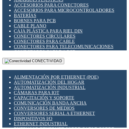
ENCHUFES INDUSTRIALES
ACCESORIOS PARA CONECTORES
INDICADORES PARA PANEL
ACCESORIOS PARA MICROCONTROLADORES
INTERFACES DE RELÉ
BATERÍAS
INTERRUPTORES FIN DE CARRERA
BORNES PARA PCB
LLAVES CONMUTADORAS
CABLE PLANO
MEDIDORES DE ENERGÍA Y TC'S DE CORRIENTE
CAJA PLÁSTICA PARA RIEL DIN
MOTORES PASO A PASO
CONECTORES CIRCULARES
PANTALLAS HMI
CONECTORES PARA CABLE
PLC -CONTROLADORES LÓGICO PROGRAMABLES
CONECTORES PARA TELECOMUNICACIONES
PROGRAMADORES DE HORARIO
CONECTORES CABLE A PCB
PROTECCIÓN ELÉCTRICA
CONECTORES PCB A CABLE
RELÉS DE PROTECCIÓN
CONECTIVIDAD
DIP SWITCHES
SENSORES CAPACITIVOS
DISPLAYS 7 SEGMENTOS
SENSORES DE POSICIÓN LINEAL
FUSIBLES Y PORTAFUSIBLES
SENSORES FOTOELÉCTRICOS
ALIMENTACIÓN POR ETHERNET (POE)
HERRAMIENTAS VARIAS
SENSORES INDUCTIVOS
AUTOMATIZACIÓN DEL HOGAR
ILUMINACIÓN LED
TEMPORIZADORES
AUTOMATIZACIÓN INDUSTRIAL
INTERRUPTORES REED
VARIACS
CÁMARAS PARA IOT
INTERFACES DE RELÉ
VARIADORES DE FRECUENCIA [VDF]
CAPACITACIÓN Y SOPORTE
OTROS RELÉS
SECCIONADORES - INTERRUPTORES
COMUNICACIÓN BANDA ANCHA
PROTECCIÓN TÉRMICA
MAQUINARIA
CONVERSORES DE MEDIOS
RELÉS AUTOMOTRICES
CONVERSORES SERIAL A ETHERNET
RELÉS DE SEÑAL
DISPOSITIVOS I/O
RELÉS DE ESTADO SÓLIDO SSR
ETHERNET INDUSTRIAL
RELÉS INDUSTRIALES
EXTENSOR ETHERNET SOBRE CABLE COBRE