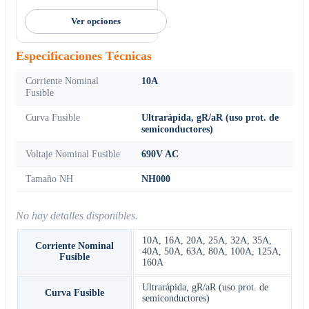
Ver opciones
Especificaciones Técnicas
Corriente Nominal
10A
Fusible
Curva Fusible
Ultrarápida, gR/aR (uso prot. de
semiconductores)
Voltaje Nominal Fusible
690V AC
Tamaño NH
NH000
No hay detalles disponibles.
10A
,
16A
,
20A
,
25A
,
32A
,
35A
,
Corriente Nominal
40A
,
50A
,
63A
,
80A
,
100A
,
125A
,
Fusible
160A
Ultrarápida, gR/aR (uso prot. de
Curva Fusible
semiconductores)