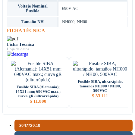
Voltaje Nominal
690V AC
Fusible
Tamaño NH
NH000
,
NH00
FICHA TÉCNICA
Ficha Técnica
Hoja de datos
Fusible SIBA, ultrarápido,
tamaños NH000 / NH00,
Fusible SIBA (Alemania);
500VAC
14X51 mm; 690VAC max.;
$
33.111
curva gR (ultrarrápida)
$
11.800
2047720.10