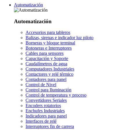
Automatización
Automatización
Accesorios para tableros
Balizas, sirenas e indicador luz piloto
Borneras y bloque terminal
Botoneras e Interruptores
Cables para sensores
Capacitación y Soporte
Caudalímetros de agua
Computadores Industriales
Contactores y relé térmico
Contadores para panel
Control de Nivel
Control para Iluminación
Control de temperatura y proceso
Convertidores Seriales
Encoders rotatorios
Enchufes Industriales
Indicadores para panel
Interfaces de relé
Interruptores fin de carrera