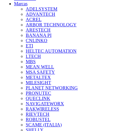
Marcas
ADELSYSTEM
ADVANTECH
ACREL
ARBOR TECHNOLOGY
ARESTECH
BANANA PI
CNLINKO
ETI
HELTEC AUTOMATION
LTECH
MBS
MEAN WELL
MSA SAFETY
METALTEX
MILESIGHT
PLANET NETWORKING
PRONUTEC
QUECLINK
NAVIGATEWORX
RAKWIRELESS
RIEVTECH
ROBUSTEL
SCAME (ITALIA)
SHELLY