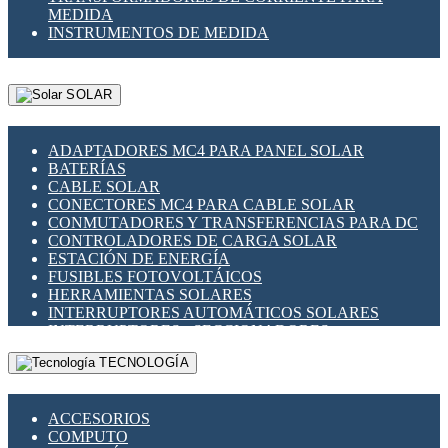
MEDIDA
INSTRUMENTOS DE MEDIDA
SOLAR
ADAPTADORES MC4 PARA PANEL SOLAR
BATERÍAS
CABLE SOLAR
CONECTORES MC4 PARA CABLE SOLAR
CONMUTADORES Y TRANSFERENCIAS PARA DC
CONTROLADORES DE CARGA SOLAR
ESTACIÓN DE ENERGÍA
FUSIBLES FOTOVOLTÁICOS
HERRAMIENTAS SOLARES
INTERRUPTORES AUTOMÁTICOS SOLARES
INTERRUPTORES - SECCIONADORES
FOTOVOLTÁICOS
TECNOLOGÍA
MONTAJE PANEL SOLAR
PORTA FUSIBLES Y SECCIONADORES
FOTOVOLTAICOS
ACCESORIOS
SUPRESOR DE TRANSIENTES SPDS PARA
COMPUTO
APLICACIONES FOTOVOLTAICAS