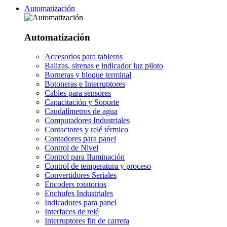
Automatización
Automatización
Accesorios para tableros
Balizas, sirenas e indicador luz piloto
Borneras y bloque terminal
Botoneras e Interruptores
Cables para sensores
Capacitación y Soporte
Caudalímetros de agua
Computadores Industriales
Contactores y relé térmico
Contadores para panel
Control de Nivel
Control para Iluminación
Control de temperatura y proceso
Convertidores Seriales
Encoders rotatorios
Enchufes Industriales
Indicadores para panel
Interfaces de relé
Interruptores fin de carrera