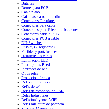
Baterías
Bornes para PCB
Cable plano
Caja plástica para riel din
Conectores Circulares
Conectores para cable
Conectores para Telecomunicaciones
Conectores cable a PCB
Conectores PCB a cable
DIP Switches
Displays 7 segmentos
Fusibles y portafusibles
Herramientas varias
Iluminación LED
Interruptores Reed
Interfaces de relé
Otros relés
Protección térmica
Relés automotrices
Relés de señal
Relés de estado sólido SSR
Relés Industriales
Relés inteligentes WIFI
Relés miniatura de potencia
Sensores Magnéticos