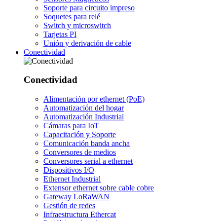
Soporte para circuito impreso
Soquetes para relé
Switch y microswitch
Tarjetas PI
Unión y derivación de cable
Conectividad
Conectividad
Alimentación por ethernet (PoE)
Automatización del hogar
Automatización Industrial
Cámaras para IoT
Capacitación y Soporte
Comunicación banda ancha
Conversores de medios
Conversores serial a ethernet
Dispositivos I/O
Ethernet Industrial
Extensor ethernet sobre cable cobre
Gateway LoRaWAN
Gestión de redes
Infraestructura Ethercat