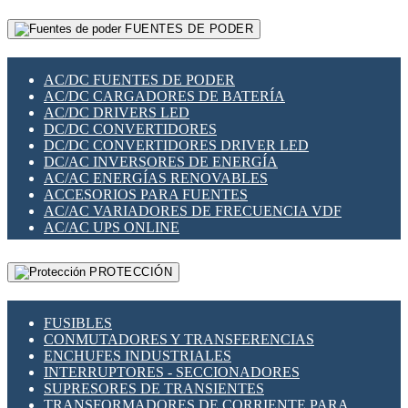
RELÉS INTELIGENTES WIFI
GATEWAY LORAWAN
RELÉS MINIATURA DE POTENCIA
FUENTES DE PODER
GESTIÓN DE REDES
SENSORES MAGNÉTICOS
INFRAESTRUCTURA ETHERCAT
SOPORTE PARA CIRCUITO IMPRESO
PERIFÉRICOS DE RED
SOQUETES PARA RELÉ
AC/DC FUENTES DE PODER
PLACAS MODULARES IOT
SWITCH Y MICROSWITCH
AC/DC CARGADORES DE BATERÍA
SWITCHES Y REDES WIFI
TARJETAS PI
AC/DC DRIVERS LED
SOLUCIONES IOT
UNIÓN Y DERIVACIÓN DE CABLE
DC/DC CONVERTIDORES
SOLUCIONES LORAWAN
DC/DC CONVERTIDORES DRIVER LED
SOLUCIONES RED CELULAR
DC/AC INVERSORES DE ENERGÍA
SEGURIDAD PARA REDES
AC/AC ENERGÍAS RENOVABLES
SWITCHES LAN
ACCESORIOS PARA FUENTES
TELEFONÍA IP (VOIP)
AC/AC VARIADORES DE FRECUENCIA VDF
VIGILANCIA IP (CCTV)
AC/AC UPS ONLINE
MESHTASTIC
PROTECCIÓN
FUSIBLES
CONMUTADORES Y TRANSFERENCIAS
ENCHUFES INDUSTRIALES
INTERRUPTORES - SECCIONADORES
SUPRESORES DE TRANSIENTES
TRANSFORMADORES DE CORRIENTE PARA