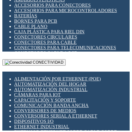
ENCHUFES INDUSTRIALES
ACCESORIOS PARA CONECTORES
INDICADORES PARA PANEL
ACCESORIOS PARA MICROCONTROLADORES
INTERFACES DE RELÉ
BATERÍAS
INTERRUPTORES FIN DE CARRERA
BORNES PARA PCB
LLAVES CONMUTADORAS
CABLE PLANO
MEDIDORES DE ENERGÍA Y TC'S DE CORRIENTE
CAJA PLÁSTICA PARA RIEL DIN
MOTORES PASO A PASO
CONECTORES CIRCULARES
PANTALLAS HMI
CONECTORES PARA CABLE
PLC -CONTROLADORES LÓGICO PROGRAMABLES
CONECTORES PARA TELECOMUNICACIONES
PROGRAMADORES DE HORARIO
CONECTORES CABLE A PCB
PROTECCIÓN ELÉCTRICA
CONECTORES PCB A CABLE
RELÉS DE PROTECCIÓN
CONECTIVIDAD
DIP SWITCHES
SENSORES CAPACITIVOS
DISPLAYS 7 SEGMENTOS
SENSORES DE POSICIÓN LINEAL
FUSIBLES Y PORTAFUSIBLES
SENSORES FOTOELÉCTRICOS
ALIMENTACIÓN POR ETHERNET (POE)
HERRAMIENTAS VARIAS
SENSORES INDUCTIVOS
AUTOMATIZACIÓN DEL HOGAR
ILUMINACIÓN LED
TEMPORIZADORES
AUTOMATIZACIÓN INDUSTRIAL
INTERRUPTORES REED
VARIACS
CÁMARAS PARA IOT
INTERFACES DE RELÉ
VARIADORES DE FRECUENCIA [VDF]
CAPACITACIÓN Y SOPORTE
OTROS RELÉS
SECCIONADORES - INTERRUPTORES
COMUNICACIÓN BANDA ANCHA
PROTECCIÓN TÉRMICA
MAQUINARIA
CONVERSORES DE MEDIOS
RELÉS AUTOMOTRICES
CONVERSORES SERIAL A ETHERNET
RELÉS DE SEÑAL
DISPOSITIVOS I/O
RELÉS DE ESTADO SÓLIDO SSR
ETHERNET INDUSTRIAL
RELÉS INDUSTRIALES
EXTENSOR ETHERNET SOBRE CABLE COBRE