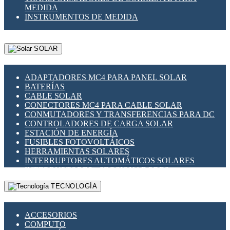
MEDIDA
INSTRUMENTOS DE MEDIDA
SOLAR
ADAPTADORES MC4 PARA PANEL SOLAR
BATERÍAS
CABLE SOLAR
CONECTORES MC4 PARA CABLE SOLAR
CONMUTADORES Y TRANSFERENCIAS PARA DC
CONTROLADORES DE CARGA SOLAR
ESTACIÓN DE ENERGÍA
FUSIBLES FOTOVOLTÁICOS
HERRAMIENTAS SOLARES
INTERRUPTORES AUTOMÁTICOS SOLARES
INTERRUPTORES - SECCIONADORES
FOTOVOLTÁICOS
TECNOLOGÍA
MONTAJE PANEL SOLAR
PORTA FUSIBLES Y SECCIONADORES
FOTOVOLTAICOS
ACCESORIOS
SUPRESOR DE TRANSIENTES SPDS PARA
COMPUTO
APLICACIONES FOTOVOLTAICAS