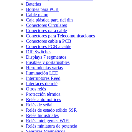
Baterías
Bornes para PCB
Cable plano
Caja plástica para riel din
Conectores Circulares
Conectores para cable
Conectores para Telecomunicaciones
Conectores cable a PCB
Conectores PCB a cable
DIP Switches
Displays 7 segmentos
Fusibles y portafusibles
Herramientas varias
Iluminación LED
Interruptores Reed
Interfaces de relé
Otros relés
Protección térmica
Relés automotrices
Relés de señal
Relés de estado sólido SSR
Relés Industriales
Relés inteligentes WIFI
Relés miniatura de potencia
Sensores Magnéticos