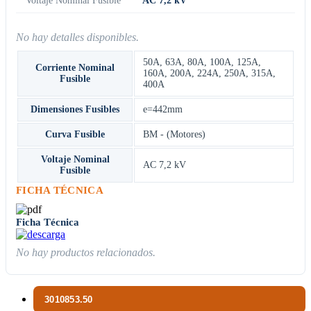
No hay detalles disponibles.
50A
,
63A
,
80A
,
100A
,
125A
,
Corriente Nominal
160A
,
200A
,
224A
,
250A
,
315A
,
Fusible
400A
Dimensiones Fusibles
e=442mm
Curva Fusible
BM - (Motores)
Voltaje Nominal
AC 7,2 kV
Fusible
FICHA TÉCNICA
Ficha Técnica
No hay productos relacionados.
3010853.50