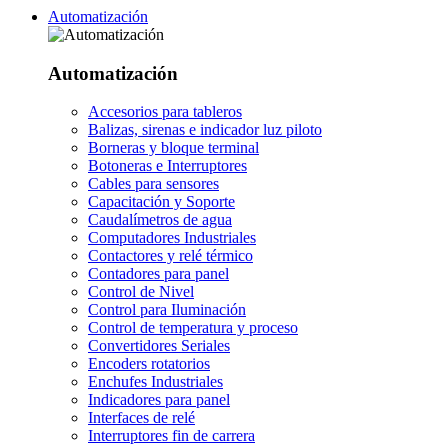
Automatización
Automatización
Accesorios para tableros
Balizas, sirenas e indicador luz piloto
Borneras y bloque terminal
Botoneras e Interruptores
Cables para sensores
Capacitación y Soporte
Caudalímetros de agua
Computadores Industriales
Contactores y relé térmico
Contadores para panel
Control de Nivel
Control para Iluminación
Control de temperatura y proceso
Convertidores Seriales
Encoders rotatorios
Enchufes Industriales
Indicadores para panel
Interfaces de relé
Interruptores fin de carrera