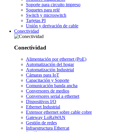
Soporte para circuito impreso
Soquetes para relé
Switch y microswitch
Tarjetas PI
Unión y derivación de cable
Conectividad
Conectividad
Alimentación por ethernet (PoE)
Automatización del hogar
Automatización Industrial
Cámaras para IoT
Capacitación y Soporte
Comunicación banda ancha
Conversores de medios
Conversores serial a ethernet
Dispositivos I/O
Ethernet Industrial
Extensor ethernet sobre cable cobre
Gateway LoRaWAN
Gestión de redes
Infraestructura Ethercat