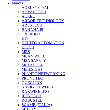
Marcas
ADELSYSTEM
ADVANTECH
ACREL
ARBOR TECHNOLOGY
ARESTECH
BANANA PI
CNLINKO
ETI
HELTEC AUTOMATION
LTECH
MBS
MEAN WELL
MSA SAFETY
METALTEX
MILESIGHT
PLANET NETWORKING
PRONUTEC
QUECLINK
NAVIGATEWORX
RAKWIRELESS
RIEVTECH
ROBUSTEL
SCAME (ITALIA)
SHELLY