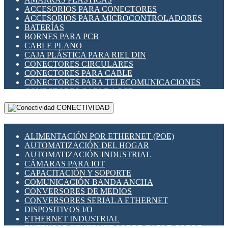
ENCHUFES INDUSTRIALES
ACCESORIOS PARA CONECTORES
INDICADORES PARA PANEL
ACCESORIOS PARA MICROCONTROLADORES
INTERFACES DE RELÉ
BATERÍAS
INTERRUPTORES FIN DE CARRERA
BORNES PARA PCB
LLAVES CONMUTADORAS
CABLE PLANO
MEDIDORES DE ENERGÍA Y TC'S DE CORRIENTE
CAJA PLÁSTICA PARA RIEL DIN
MOTORES PASO A PASO
CONECTORES CIRCULARES
PANTALLAS HMI
CONECTORES PARA CABLE
PLC -CONTROLADORES LÓGICO PROGRAMABLES
CONECTORES PARA TELECOMUNICACIONES
PROGRAMADORES DE HORARIO
CONECTORES CABLE A PCB
PROTECCIÓN ELÉCTRICA
CONECTORES PCB A CABLE
RELÉS DE PROTECCIÓN
CONECTIVIDAD
DIP SWITCHES
SENSORES CAPACITIVOS
DISPLAYS 7 SEGMENTOS
SENSORES DE POSICIÓN LINEAL
FUSIBLES Y PORTAFUSIBLES
SENSORES FOTOELÉCTRICOS
ALIMENTACIÓN POR ETHERNET (POE)
HERRAMIENTAS VARIAS
SENSORES INDUCTIVOS
AUTOMATIZACIÓN DEL HOGAR
ILUMINACIÓN LED
TEMPORIZADORES
AUTOMATIZACIÓN INDUSTRIAL
INTERRUPTORES REED
VARIACS
CÁMARAS PARA IOT
INTERFACES DE RELÉ
VARIADORES DE FRECUENCIA [VDF]
CAPACITACIÓN Y SOPORTE
OTROS RELÉS
SECCIONADORES - INTERRUPTORES
COMUNICACIÓN BANDA ANCHA
PROTECCIÓN TÉRMICA
MAQUINARIA
CONVERSORES DE MEDIOS
RELÉS AUTOMOTRICES
CONVERSORES SERIAL A ETHERNET
RELÉS DE SEÑAL
DISPOSITIVOS I/O
RELÉS DE ESTADO SÓLIDO SSR
ETHERNET INDUSTRIAL
RELÉS INDUSTRIALES
EXTENSOR ETHERNET SOBRE CABLE COBRE