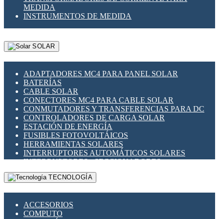
MEDIDA
INSTRUMENTOS DE MEDIDA
SOLAR
ADAPTADORES MC4 PARA PANEL SOLAR
BATERÍAS
CABLE SOLAR
CONECTORES MC4 PARA CABLE SOLAR
CONMUTADORES Y TRANSFERENCIAS PARA DC
CONTROLADORES DE CARGA SOLAR
ESTACIÓN DE ENERGÍA
FUSIBLES FOTOVOLTÁICOS
HERRAMIENTAS SOLARES
INTERRUPTORES AUTOMÁTICOS SOLARES
INTERRUPTORES - SECCIONADORES
FOTOVOLTÁICOS
TECNOLOGÍA
MONTAJE PANEL SOLAR
PORTA FUSIBLES Y SECCIONADORES
FOTOVOLTAICOS
ACCESORIOS
SUPRESOR DE TRANSIENTES SPDS PARA
COMPUTO
APLICACIONES FOTOVOLTAICAS