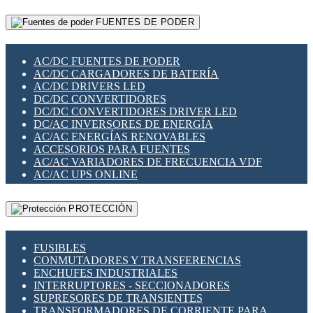
RELÉS INTELIGENTES WIFI
GATEWAY LORAWAN
RELÉS MINIATURA DE POTENCIA
FUENTES DE PODER
GESTIÓN DE REDES
SENSORES MAGNÉTICOS
INFRAESTRUCTURA ETHERCAT
SOPORTE PARA CIRCUITO IMPRESO
PERIFÉRICOS DE RED
SOQUETES PARA RELÉ
AC/DC FUENTES DE PODER
PLACAS MODULARES IOT
SWITCH Y MICROSWITCH
AC/DC CARGADORES DE BATERÍA
SWITCHES Y REDES WIFI
TARJETAS PI
AC/DC DRIVERS LED
SOLUCIONES IOT
UNIÓN Y DERIVACIÓN DE CABLE
DC/DC CONVERTIDORES
SOLUCIONES LORAWAN
DC/DC CONVERTIDORES DRIVER LED
SOLUCIONES RED CELULAR
DC/AC INVERSORES DE ENERGÍA
SEGURIDAD PARA REDES
AC/AC ENERGÍAS RENOVABLES
SWITCHES LAN
ACCESORIOS PARA FUENTES
TELEFONÍA IP (VOIP)
AC/AC VARIADORES DE FRECUENCIA VDF
VIGILANCIA IP (CCTV)
AC/AC UPS ONLINE
MESHTASTIC
PROTECCIÓN
FUSIBLES
CONMUTADORES Y TRANSFERENCIAS
ENCHUFES INDUSTRIALES
INTERRUPTORES - SECCIONADORES
SUPRESORES DE TRANSIENTES
TRANSFORMADORES DE CORRIENTE PARA