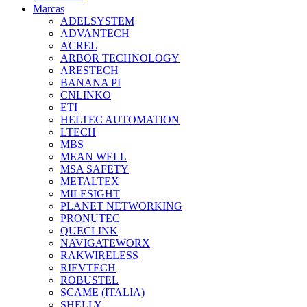
Marcas
ADELSYSTEM
ADVANTECH
ACREL
ARBOR TECHNOLOGY
ARESTECH
BANANA PI
CNLINKO
ETI
HELTEC AUTOMATION
LTECH
MBS
MEAN WELL
MSA SAFETY
METALTEX
MILESIGHT
PLANET NETWORKING
PRONUTEC
QUECLINK
NAVIGATEWORX
RAKWIRELESS
RIEVTECH
ROBUSTEL
SCAME (ITALIA)
SHELLY