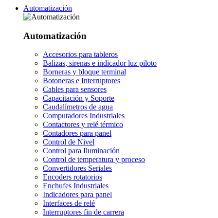
Automatización
Automatización
Accesorios para tableros
Balizas, sirenas e indicador luz piloto
Borneras y bloque terminal
Botoneras e Interruptores
Cables para sensores
Capacitación y Soporte
Caudalímetros de agua
Computadores Industriales
Contactores y relé térmico
Contadores para panel
Control de Nivel
Control para Iluminación
Control de temperatura y proceso
Convertidores Seriales
Encoders rotatorios
Enchufes Industriales
Indicadores para panel
Interfaces de relé
Interruptores fin de carrera