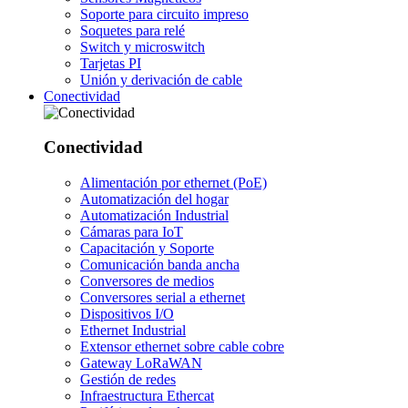
Soporte para circuito impreso
Soquetes para relé
Switch y microswitch
Tarjetas PI
Unión y derivación de cable
Conectividad
Conectividad
Alimentación por ethernet (PoE)
Automatización del hogar
Automatización Industrial
Cámaras para IoT
Capacitación y Soporte
Comunicación banda ancha
Conversores de medios
Conversores serial a ethernet
Dispositivos I/O
Ethernet Industrial
Extensor ethernet sobre cable cobre
Gateway LoRaWAN
Gestión de redes
Infraestructura Ethercat