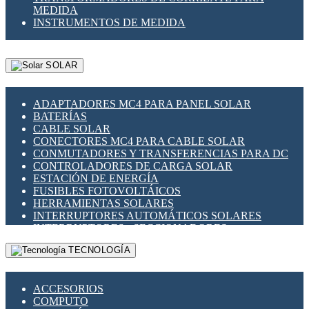
MEDIDA
INSTRUMENTOS DE MEDIDA
SOLAR
ADAPTADORES MC4 PARA PANEL SOLAR
BATERÍAS
CABLE SOLAR
CONECTORES MC4 PARA CABLE SOLAR
CONMUTADORES Y TRANSFERENCIAS PARA DC
CONTROLADORES DE CARGA SOLAR
ESTACIÓN DE ENERGÍA
FUSIBLES FOTOVOLTÁICOS
HERRAMIENTAS SOLARES
INTERRUPTORES AUTOMÁTICOS SOLARES
INTERRUPTORES - SECCIONADORES
FOTOVOLTÁICOS
TECNOLOGÍA
MONTAJE PANEL SOLAR
PORTA FUSIBLES Y SECCIONADORES
FOTOVOLTAICOS
ACCESORIOS
SUPRESOR DE TRANSIENTES SPDS PARA
COMPUTO
APLICACIONES FOTOVOLTAICAS