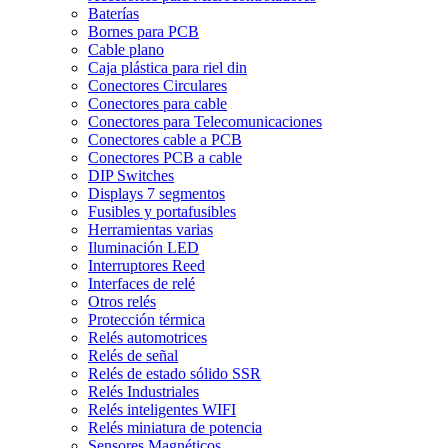
Baterías
Bornes para PCB
Cable plano
Caja plástica para riel din
Conectores Circulares
Conectores para cable
Conectores para Telecomunicaciones
Conectores cable a PCB
Conectores PCB a cable
DIP Switches
Displays 7 segmentos
Fusibles y portafusibles
Herramientas varias
Iluminación LED
Interruptores Reed
Interfaces de relé
Otros relés
Protección térmica
Relés automotrices
Relés de señal
Relés de estado sólido SSR
Relés Industriales
Relés inteligentes WIFI
Relés miniatura de potencia
Sensores Magnéticos