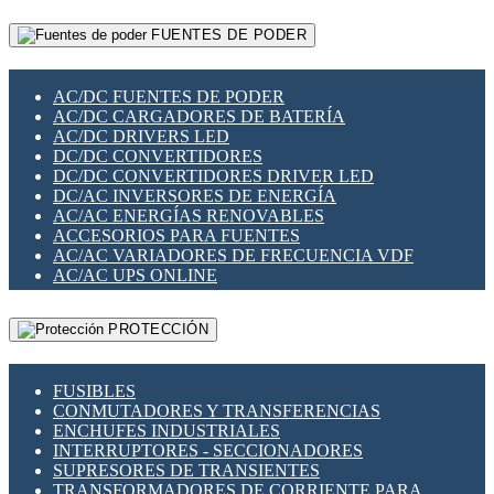
RELÉS INTELIGENTES WIFI
GATEWAY LORAWAN
RELÉS MINIATURA DE POTENCIA
FUENTES DE PODER
GESTIÓN DE REDES
SENSORES MAGNÉTICOS
INFRAESTRUCTURA ETHERCAT
SOPORTE PARA CIRCUITO IMPRESO
PERIFÉRICOS DE RED
SOQUETES PARA RELÉ
AC/DC FUENTES DE PODER
PLACAS MODULARES IOT
SWITCH Y MICROSWITCH
AC/DC CARGADORES DE BATERÍA
SWITCHES Y REDES WIFI
TARJETAS PI
AC/DC DRIVERS LED
SOLUCIONES IOT
UNIÓN Y DERIVACIÓN DE CABLE
DC/DC CONVERTIDORES
SOLUCIONES LORAWAN
DC/DC CONVERTIDORES DRIVER LED
SOLUCIONES RED CELULAR
DC/AC INVERSORES DE ENERGÍA
SEGURIDAD PARA REDES
AC/AC ENERGÍAS RENOVABLES
SWITCHES LAN
ACCESORIOS PARA FUENTES
TELEFONÍA IP (VOIP)
AC/AC VARIADORES DE FRECUENCIA VDF
VIGILANCIA IP (CCTV)
AC/AC UPS ONLINE
MESHTASTIC
PROTECCIÓN
FUSIBLES
CONMUTADORES Y TRANSFERENCIAS
ENCHUFES INDUSTRIALES
INTERRUPTORES - SECCIONADORES
SUPRESORES DE TRANSIENTES
TRANSFORMADORES DE CORRIENTE PARA