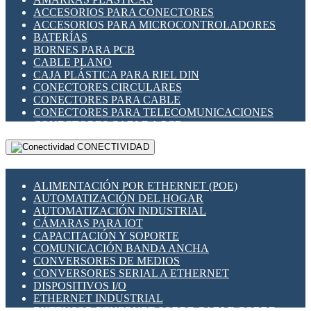
ENCHUFES INDUSTRIALES
ACCESORIOS PARA CONECTORES
INDICADORES PARA PANEL
ACCESORIOS PARA MICROCONTROLADORES
INTERFACES DE RELÉ
BATERÍAS
INTERRUPTORES FIN DE CARRERA
BORNES PARA PCB
LLAVES CONMUTADORAS
CABLE PLANO
MEDIDORES DE ENERGÍA Y TC'S DE CORRIENTE
CAJA PLÁSTICA PARA RIEL DIN
MOTORES PASO A PASO
CONECTORES CIRCULARES
PANTALLAS HMI
CONECTORES PARA CABLE
PLC -CONTROLADORES LÓGICO PROGRAMABLES
CONECTORES PARA TELECOMUNICACIONES
PROGRAMADORES DE HORARIO
CONECTORES CABLE A PCB
PROTECCIÓN ELÉCTRICA
CONECTORES PCB A CABLE
RELÉS DE PROTECCIÓN
CONECTIVIDAD
DIP SWITCHES
SENSORES CAPACITIVOS
DISPLAYS 7 SEGMENTOS
SENSORES DE POSICIÓN LINEAL
FUSIBLES Y PORTAFUSIBLES
SENSORES FOTOELÉCTRICOS
ALIMENTACIÓN POR ETHERNET (POE)
HERRAMIENTAS VARIAS
SENSORES INDUCTIVOS
AUTOMATIZACIÓN DEL HOGAR
ILUMINACIÓN LED
TEMPORIZADORES
AUTOMATIZACIÓN INDUSTRIAL
INTERRUPTORES REED
VARIACS
CÁMARAS PARA IOT
INTERFACES DE RELÉ
VARIADORES DE FRECUENCIA [VDF]
CAPACITACIÓN Y SOPORTE
OTROS RELÉS
SECCIONADORES - INTERRUPTORES
COMUNICACIÓN BANDA ANCHA
PROTECCIÓN TÉRMICA
MAQUINARIA
CONVERSORES DE MEDIOS
RELÉS AUTOMOTRICES
CONVERSORES SERIAL A ETHERNET
RELÉS DE SEÑAL
DISPOSITIVOS I/O
RELÉS DE ESTADO SÓLIDO SSR
ETHERNET INDUSTRIAL
RELÉS INDUSTRIALES
EXTENSOR ETHERNET SOBRE CABLE COBRE