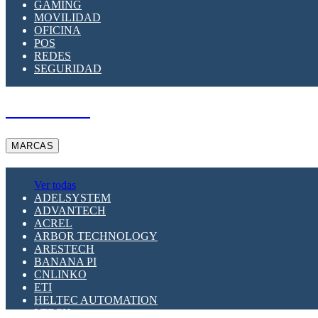
GAMING
MOVILIDAD
OFICINA
POS
REDES
SEGURIDAD
A PEDIDO
MARCAS
Ver todas
ADELSYSTEM
ADVANTECH
ACREL
ARBOR TECHNOLOGY
ARESTECH
BANANA PI
CNLINKO
ETI
HELTEC AUTOMATION
LTECH