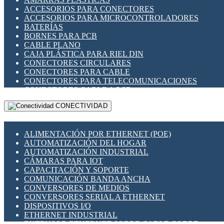
ENCHUFES INDUSTRIALES
ACCESORIOS PARA CONECTORES
INDICADORES PARA PANEL
ACCESORIOS PARA MICROCONTROLADORES
INTERFACES DE RELÉ
BATERÍAS
INTERRUPTORES FIN DE CARRERA
BORNES PARA PCB
LLAVES CONMUTADORAS
CABLE PLANO
MEDIDORES DE ENERGÍA Y TC'S DE CORRIENTE
CAJA PLÁSTICA PARA RIEL DIN
MOTORES PASO A PASO
CONECTORES CIRCULARES
PANTALLAS HMI
CONECTORES PARA CABLE
PLC -CONTROLADORES LÓGICO PROGRAMABLES
CONECTORES PARA TELECOMUNICACIONES
PROGRAMADORES DE HORARIO
CONECTORES CABLE A PCB
PROTECCIÓN ELÉCTRICA
CONECTORES PCB A CABLE
RELÉS DE PROTECCIÓN
CONECTIVIDAD
DIP SWITCHES
SENSORES CAPACITIVOS
DISPLAYS 7 SEGMENTOS
SENSORES DE POSICIÓN LINEAL
FUSIBLES Y PORTAFUSIBLES
SENSORES FOTOELÉCTRICOS
ALIMENTACIÓN POR ETHERNET (POE)
HERRAMIENTAS VARIAS
SENSORES INDUCTIVOS
AUTOMATIZACIÓN DEL HOGAR
ILUMINACIÓN LED
TEMPORIZADORES
AUTOMATIZACIÓN INDUSTRIAL
INTERRUPTORES REED
VARIACS
CÁMARAS PARA IOT
INTERFACES DE RELÉ
VARIADORES DE FRECUENCIA [VDF]
CAPACITACIÓN Y SOPORTE
OTROS RELÉS
SECCIONADORES - INTERRUPTORES
COMUNICACIÓN BANDA ANCHA
PROTECCIÓN TÉRMICA
MAQUINARIA
CONVERSORES DE MEDIOS
RELÉS AUTOMOTRICES
CONVERSORES SERIAL A ETHERNET
RELÉS DE SEÑAL
DISPOSITIVOS I/O
RELÉS DE ESTADO SÓLIDO SSR
ETHERNET INDUSTRIAL
RELÉS INDUSTRIALES
EXTENSOR ETHERNET SOBRE CABLE COBRE