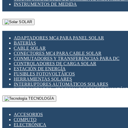
INSTRUMENTOS DE MEDIDA
SOLAR
ADAPTADORES MC4 PARA PANEL SOLAR
BATERÍAS
CABLE SOLAR
CONECTORES MC4 PARA CABLE SOLAR
CONMUTADORES Y TRANSFERENCIAS PARA DC
CONTROLADORES DE CARGA SOLAR
ESTACIÓN DE ENERGÍA
FUSIBLES FOTOVOLTÁICOS
HERRAMIENTAS SOLARES
INTERRUPTORES AUTOMÁTICOS SOLARES
INTERRUPTORES - SECCIONADORES FOTOVOLTÁI
MONTAJE PANEL SOLAR
TECNOLOGÍA
PORTA FUSIBLES Y SECCIONADORES FOTOVOLTAI
SUPRESOR DE TRANSIENTES SPDS PARA APLICACI
ACCESORIOS
COMPUTO
ELECTRÓNICA