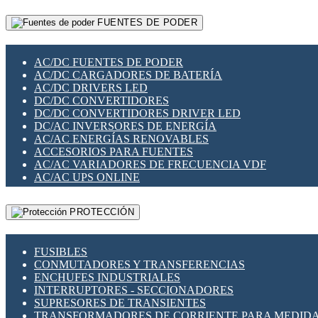
RELÉS INTELIGENTES WIFI
GATEWAY LORAWAN
RELÉS MINIATURA DE POTENCIA
FUENTES DE PODER
GESTIÓN DE REDES
SENSORES MAGNÉTICOS
INFRAESTRUCTURA ETHERCAT
SOPORTE PARA CIRCUITO IMPRESO
PERIFÉRICOS DE RED
SOQUETES PARA RELÉ
AC/DC FUENTES DE PODER
PLACAS MODULARES IOT
SWITCH Y MICROSWITCH
AC/DC CARGADORES DE BATERÍA
SWITCHES Y REDES WIFI
TARJETAS PI
AC/DC DRIVERS LED
SOLUCIONES IOT
UNIÓN Y DERIVACIÓN DE CABLE
DC/DC CONVERTIDORES
SOLUCIONES LORAWAN
DC/DC CONVERTIDORES DRIVER LED
SOLUCIONES RED CELULAR
DC/AC INVERSORES DE ENERGÍA
SEGURIDAD PARA REDES
AC/AC ENERGÍAS RENOVABLES
SWITCHES LAN
ACCESORIOS PARA FUENTES
TELEFONÍA IP (VOIP)
AC/AC VARIADORES DE FRECUENCIA VDF
VIGILANCIA IP (CCTV)
AC/AC UPS ONLINE
MESHTASTIC
PROTECCIÓN
FUSIBLES
CONMUTADORES Y TRANSFERENCIAS
ENCHUFES INDUSTRIALES
INTERRUPTORES - SECCIONADORES
SUPRESORES DE TRANSIENTES
TRANSFORMADORES DE CORRIENTE PARA MEDID