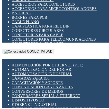
ENCHUFES INDUSTRIALES
ACCESORIOS PARA CONECTORES
INDICADORES PARA PANEL
ACCESORIOS PARA MICROCONTROLADORES
INTERFACES DE RELÉ
BATERÍAS
INTERRUPTORES FIN DE CARRERA
BORNES PARA PCB
LLAVES CONMUTADORAS
CABLE PLANO
MEDIDORES DE ENERGÍA Y TC'S DE CORRIENTE
CAJA PLÁSTICA PARA RIEL DIN
MOTORES PASO A PASO
CONECTORES CIRCULARES
PANTALLAS HMI
CONECTORES PARA CABLE
PLC -CONTROLADORES LÓGICO PROGRAMABLES
CONECTORES PARA TELECOMUNICACIONES
PROGRAMADORES DE HORARIO
CONECTORES CABLE A PCB
PROTECCIÓN ELÉCTRICA
CONECTORES PCB A CABLE
RELÉS DE PROTECCIÓN
CONECTIVIDAD
DIP SWITCHES
SENSORES CAPACITIVOS
DISPLAYS 7 SEGMENTOS
SENSORES DE POSICIÓN LINEAL
FUSIBLES Y PORTAFUSIBLES
SENSORES FOTOELÉCTRICOS
ALIMENTACIÓN POR ETHERNET (POE)
HERRAMIENTAS VARIAS
SENSORES INDUCTIVOS
AUTOMATIZACIÓN DEL HOGAR
ILUMINACIÓN LED
TEMPORIZADORES
AUTOMATIZACIÓN INDUSTRIAL
INTERRUPTORES REED
VARIACS
CÁMARAS PARA IOT
INTERFACES DE RELÉ
VARIADORES DE FRECUENCIA [VDF]
CAPACITACIÓN Y SOPORTE
OTROS RELÉS
SECCIONADORES - INTERRUPTORES
COMUNICACIÓN BANDA ANCHA
PROTECCIÓN TÉRMICA
MAQUINARIA
CONVERSORES DE MEDIOS
RELÉS AUTOMOTRICES
CONVERSORES SERIAL A ETHERNET
RELÉS DE SEÑAL
DISPOSITIVOS I/O
RELÉS DE ESTADO SÓLIDO SSR
ETHERNET INDUSTRIAL
RELÉS INDUSTRIALES
EXTENSOR ETHERNET SOBRE CABLE COBRE