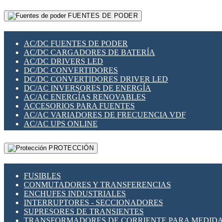
RELÉS INTELIGENTES WIFI
GATEWAY LORAWAN
RELÉS MINIATURA DE POTENCIA
FUENTES DE PODER
GESTIÓN DE REDES
SENSORES MAGNÉTICOS
INFRAESTRUCTURA ETHERCAT
SOPORTE PARA CIRCUITO IMPRESO
PERIFÉRICOS DE RED
SOQUETES PARA RELÉ
AC/DC FUENTES DE PODER
PLACAS MODULARES IOT
SWITCH Y MICROSWITCH
AC/DC CARGADORES DE BATERÍA
SWITCHES Y REDES WIFI
TARJETAS PI
AC/DC DRIVERS LED
SOLUCIONES IOT
UNIÓN Y DERIVACIÓN DE CABLE
DC/DC CONVERTIDORES
SOLUCIONES LORAWAN
DC/DC CONVERTIDORES DRIVER LED
SOLUCIONES RED CELULAR
DC/AC INVERSORES DE ENERGÍA
SEGURIDAD PARA REDES
AC/AC ENERGÍAS RENOVABLES
SWITCHES LAN
ACCESORIOS PARA FUENTES
TELEFONÍA IP (VOIP)
AC/AC VARIADORES DE FRECUENCIA VDF
VIGILANCIA IP (CCTV)
AC/AC UPS ONLINE
MESHTASTIC
PROTECCIÓN
FUSIBLES
CONMUTADORES Y TRANSFERENCIAS
ENCHUFES INDUSTRIALES
INTERRUPTORES - SECCIONADORES
SUPRESORES DE TRANSIENTES
TRANSFORMADORES DE CORRIENTE PARA MEDID