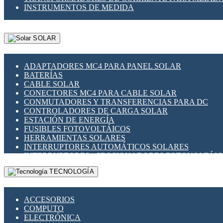
INSTRUMENTOS DE MEDIDA
SOLAR
ADAPTADORES MC4 PARA PANEL SOLAR
BATERÍAS
CABLE SOLAR
CONECTORES MC4 PARA CABLE SOLAR
CONMUTADORES Y TRANSFERENCIAS PARA DC
CONTROLADORES DE CARGA SOLAR
ESTACIÓN DE ENERGÍA
FUSIBLES FOTOVOLTÁICOS
HERRAMIENTAS SOLARES
INTERRUPTORES AUTOMÁTICOS SOLARES
INTERRUPTORES - SECCIONADORES FOTOVOLTÁI
MONTAJE PANEL SOLAR
TECNOLOGÍA
PORTA FUSIBLES Y SECCIONADORES FOTOVOLTAI
SUPRESOR DE TRANSIENTES SPDS PARA APLICACI
ACCESORIOS
COMPUTO
ELECTRÓNICA