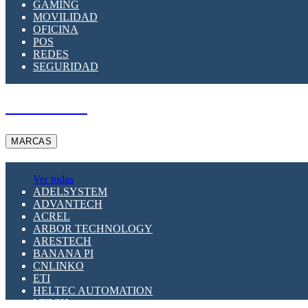
GAMING
MOVILIDAD
OFICINA
POS
REDES
SEGURIDAD
A PEDIDO
MARCAS
Ver todas
ADELSYSTEM
ADVANTECH
ACREL
ARBOR TECHNOLOGY
ARESTECH
BANANA PI
CNLINKO
ETI
HELTEC AUTOMATION
LTECH