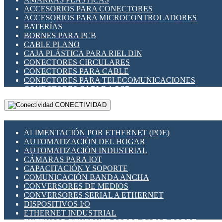
ENCHUFES INDUSTRIALES
ACCESORIOS PARA CONECTORES
INDICADORES PARA PANEL
ACCESORIOS PARA MICROCONTROLADORES
INTERFACES DE RELÉ
BATERÍAS
INTERRUPTORES FIN DE CARRERA
BORNES PARA PCB
LLAVES CONMUTADORAS
CABLE PLANO
MEDIDORES DE ENERGÍA Y TC'S DE CORRIENTE
CAJA PLÁSTICA PARA RIEL DIN
MOTORES PASO A PASO
CONECTORES CIRCULARES
PANTALLAS HMI
CONECTORES PARA CABLE
PLC -CONTROLADORES LÓGICO PROGRAMABLES
CONECTORES PARA TELECOMUNICACIONES
PROGRAMADORES DE HORARIO
CONECTORES CABLE A PCB
PROTECCIÓN ELÉCTRICA
CONECTORES PCB A CABLE
RELÉS DE PROTECCIÓN
CONECTIVIDAD
DIP SWITCHES
SENSORES CAPACITIVOS
DISPLAYS 7 SEGMENTOS
SENSORES DE POSICIÓN LINEAL
FUSIBLES Y PORTAFUSIBLES
SENSORES FOTOELÉCTRICOS
ALIMENTACIÓN POR ETHERNET (POE)
HERRAMIENTAS VARIAS
SENSORES INDUCTIVOS
AUTOMATIZACIÓN DEL HOGAR
ILUMINACIÓN LED
TEMPORIZADORES
AUTOMATIZACIÓN INDUSTRIAL
INTERRUPTORES REED
VARIACS
CÁMARAS PARA IOT
INTERFACES DE RELÉ
VARIADORES DE FRECUENCIA [VDF]
CAPACITACIÓN Y SOPORTE
OTROS RELÉS
SECCIONADORES - INTERRUPTORES
COMUNICACIÓN BANDA ANCHA
PROTECCIÓN TÉRMICA
MAQUINARIA
CONVERSORES DE MEDIOS
RELÉS AUTOMOTRICES
CONVERSORES SERIAL A ETHERNET
RELÉS DE SEÑAL
DISPOSITIVOS I/O
RELÉS DE ESTADO SÓLIDO SSR
ETHERNET INDUSTRIAL
RELÉS INDUSTRIALES
EXTENSOR ETHERNET SOBRE CABLE COBRE