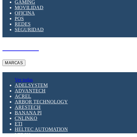
GAMING
MOVILIDAD
OFICINA
POS
REDES
SEGURIDAD
A PEDIDO
MARCAS
Ver todas
ADELSYSTEM
ADVANTECH
ACREL
ARBOR TECHNOLOGY
ARESTECH
BANANA PI
CNLINKO
ETI
HELTEC AUTOMATION
LTECH