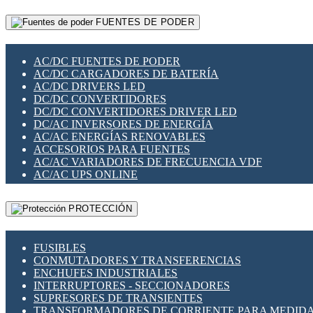
RELÉS INTELIGENTES WIFI
GATEWAY LORAWAN
RELÉS MINIATURA DE POTENCIA
FUENTES DE PODER
GESTIÓN DE REDES
SENSORES MAGNÉTICOS
INFRAESTRUCTURA ETHERCAT
SOPORTE PARA CIRCUITO IMPRESO
PERIFÉRICOS DE RED
SOQUETES PARA RELÉ
AC/DC FUENTES DE PODER
PLACAS MODULARES IOT
SWITCH Y MICROSWITCH
AC/DC CARGADORES DE BATERÍA
SWITCHES Y REDES WIFI
TARJETAS PI
AC/DC DRIVERS LED
SOLUCIONES IOT
UNIÓN Y DERIVACIÓN DE CABLE
DC/DC CONVERTIDORES
SOLUCIONES LORAWAN
DC/DC CONVERTIDORES DRIVER LED
SOLUCIONES RED CELULAR
DC/AC INVERSORES DE ENERGÍA
SEGURIDAD PARA REDES
AC/AC ENERGÍAS RENOVABLES
SWITCHES LAN
ACCESORIOS PARA FUENTES
TELEFONÍA IP (VOIP)
AC/AC VARIADORES DE FRECUENCIA VDF
VIGILANCIA IP (CCTV)
AC/AC UPS ONLINE
MESHTASTIC
PROTECCIÓN
FUSIBLES
CONMUTADORES Y TRANSFERENCIAS
ENCHUFES INDUSTRIALES
INTERRUPTORES - SECCIONADORES
SUPRESORES DE TRANSIENTES
TRANSFORMADORES DE CORRIENTE PARA MEDID