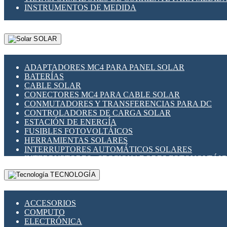
INSTRUMENTOS DE MEDIDA
SOLAR
ADAPTADORES MC4 PARA PANEL SOLAR
BATERÍAS
CABLE SOLAR
CONECTORES MC4 PARA CABLE SOLAR
CONMUTADORES Y TRANSFERENCIAS PARA DC
CONTROLADORES DE CARGA SOLAR
ESTACIÓN DE ENERGÍA
FUSIBLES FOTOVOLTÁICOS
HERRAMIENTAS SOLARES
INTERRUPTORES AUTOMÁTICOS SOLARES
INTERRUPTORES - SECCIONADORES FOTOVOLTÁI
MONTAJE PANEL SOLAR
TECNOLOGÍA
PORTA FUSIBLES Y SECCIONADORES FOTOVOLTAI
SUPRESOR DE TRANSIENTES SPDS PARA APLICACI
ACCESORIOS
COMPUTO
ELECTRÓNICA