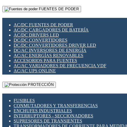
RELÉS INTELIGENTES WIFI
GATEWAY LORAWAN
RELÉS MINIATURA DE POTENCIA
FUENTES DE PODER
GESTIÓN DE REDES
SENSORES MAGNÉTICOS
INFRAESTRUCTURA ETHERCAT
SOPORTE PARA CIRCUITO IMPRESO
PERIFÉRICOS DE RED
SOQUETES PARA RELÉ
AC/DC FUENTES DE PODER
PLACAS MODULARES IOT
SWITCH Y MICROSWITCH
AC/DC CARGADORES DE BATERÍA
SWITCHES Y REDES WIFI
TARJETAS PI
AC/DC DRIVERS LED
SOLUCIONES IOT
UNIÓN Y DERIVACIÓN DE CABLE
DC/DC CONVERTIDORES
SOLUCIONES LORAWAN
DC/DC CONVERTIDORES DRIVER LED
SOLUCIONES RED CELULAR
DC/AC INVERSORES DE ENERGÍA
SEGURIDAD PARA REDES
AC/AC ENERGÍAS RENOVABLES
SWITCHES LAN
ACCESORIOS PARA FUENTES
TELEFONÍA IP (VOIP)
AC/AC VARIADORES DE FRECUENCIA VDF
VIGILANCIA IP (CCTV)
AC/AC UPS ONLINE
MESHTASTIC
PROTECCIÓN
FUSIBLES
CONMUTADORES Y TRANSFERENCIAS
ENCHUFES INDUSTRIALES
INTERRUPTORES - SECCIONADORES
SUPRESORES DE TRANSIENTES
TRANSFORMADORES DE CORRIENTE PARA MEDID