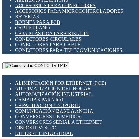
ENCHUFES INDUSTRIALES
ACCESORIOS PARA CONECTORES
INDICADORES PARA PANEL
ACCESORIOS PARA MICROCONTROLADORES
INTERFACES DE RELÉ
BATERÍAS
INTERRUPTORES FIN DE CARRERA
BORNES PARA PCB
LLAVES CONMUTADORAS
CABLE PLANO
MEDIDORES DE ENERGÍA Y TC'S DE CORRIENTE
CAJA PLÁSTICA PARA RIEL DIN
MOTORES PASO A PASO
CONECTORES CIRCULARES
PANTALLAS HMI
CONECTORES PARA CABLE
PLC -CONTROLADORES LÓGICO PROGRAMABLES
CONECTORES PARA TELECOMUNICACIONES
PROGRAMADORES DE HORARIO
CONECTORES CABLE A PCB
PROTECCIÓN ELÉCTRICA
CONECTORES PCB A CABLE
RELÉS DE PROTECCIÓN
CONECTIVIDAD
DIP SWITCHES
SENSORES CAPACITIVOS
DISPLAYS 7 SEGMENTOS
SENSORES DE POSICIÓN LINEAL
FUSIBLES Y PORTAFUSIBLES
SENSORES FOTOELÉCTRICOS
ALIMENTACIÓN POR ETHERNET (POE)
HERRAMIENTAS VARIAS
SENSORES INDUCTIVOS
AUTOMATIZACIÓN DEL HOGAR
ILUMINACIÓN LED
TEMPORIZADORES
AUTOMATIZACIÓN INDUSTRIAL
INTERRUPTORES REED
VARIACS
CÁMARAS PARA IOT
INTERFACES DE RELÉ
VARIADORES DE FRECUENCIA [VDF]
CAPACITACIÓN Y SOPORTE
OTROS RELÉS
SECCIONADORES - INTERRUPTORES
COMUNICACIÓN BANDA ANCHA
PROTECCIÓN TÉRMICA
MAQUINARIA
CONVERSORES DE MEDIOS
RELÉS AUTOMOTRICES
CONVERSORES SERIAL A ETHERNET
RELÉS DE SEÑAL
DISPOSITIVOS I/O
RELÉS DE ESTADO SÓLIDO SSR
ETHERNET INDUSTRIAL
RELÉS INDUSTRIALES
EXTENSOR ETHERNET SOBRE CABLE COBRE