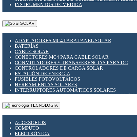
INSTRUMENTOS DE MEDIDA
SOLAR
ADAPTADORES MC4 PARA PANEL SOLAR
BATERÍAS
CABLE SOLAR
CONECTORES MC4 PARA CABLE SOLAR
CONMUTADORES Y TRANSFERENCIAS PARA DC
CONTROLADORES DE CARGA SOLAR
ESTACIÓN DE ENERGÍA
FUSIBLES FOTOVOLTÁICOS
HERRAMIENTAS SOLARES
INTERRUPTORES AUTOMÁTICOS SOLARES
INTERRUPTORES - SECCIONADORES FOTOVOLTÁI
MONTAJE PANEL SOLAR
TECNOLOGÍA
PORTA FUSIBLES Y SECCIONADORES FOTOVOLTAI
SUPRESOR DE TRANSIENTES SPDS PARA APLICACI
ACCESORIOS
COMPUTO
ELECTRÓNICA