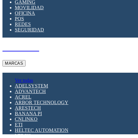
GAMING
MOVILIDAD
OFICINA
POS
REDES
SEGURIDAD
A PEDIDO
MARCAS
Ver todas
ADELSYSTEM
ADVANTECH
ACREL
ARBOR TECHNOLOGY
ARESTECH
BANANA PI
CNLINKO
ETI
HELTEC AUTOMATION
LTECH