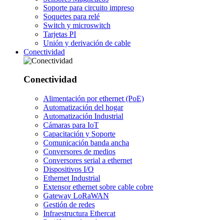
Soporte para circuito impreso
Soquetes para relé
Switch y microswitch
Tarjetas PI
Unión y derivación de cable
Conectividad
Conectividad
Alimentación por ethernet (PoE)
Automatización del hogar
Automatización Industrial
Cámaras para IoT
Capacitación y Soporte
Comunicación banda ancha
Conversores de medios
Conversores serial a ethernet
Dispositivos I/O
Ethernet Industrial
Extensor ethernet sobre cable cobre
Gateway LoRaWAN
Gestión de redes
Infraestructura Ethercat