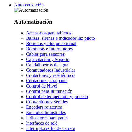
Automatización
Automatización
Accesorios para tableros
Balizas, sirenas e indicador luz piloto
Borneras y bloque terminal
Botoneras e Interruptores
Cables para sensores
Capacitación y Soporte
Caudalímetros de agua
Computadores Industriales
Contactores y relé térmico
Contadores para panel
Control de Nivel
Control para Iluminación
Control de temperatura y proceso
Convertidores Seriales
Encoders rotatorios
Enchufes Industriales
Indicadores para panel
Interfaces de relé
Interruptores fin de carrera