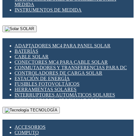
MEDIDA
INSTRUMENTOS DE MEDIDA
SOLAR
ADAPTADORES MC4 PARA PANEL SOLAR
BATERÍAS
CABLE SOLAR
CONECTORES MC4 PARA CABLE SOLAR
CONMUTADORES Y TRANSFERENCIAS PARA DC
CONTROLADORES DE CARGA SOLAR
ESTACIÓN DE ENERGÍA
FUSIBLES FOTOVOLTÁICOS
HERRAMIENTAS SOLARES
INTERRUPTORES AUTOMÁTICOS SOLARES
INTERRUPTORES - SECCIONADORES
FOTOVOLTÁICOS
TECNOLOGÍA
MONTAJE PANEL SOLAR
PORTA FUSIBLES Y SECCIONADORES
FOTOVOLTAICOS
ACCESORIOS
SUPRESOR DE TRANSIENTES SPDS PARA
COMPUTO
APLICACIONES FOTOVOLTAICAS