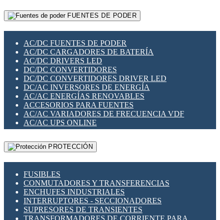
RELÉS INTELIGENTES WIFI
GATEWAY LORAWAN
RELÉS MINIATURA DE POTENCIA
FUENTES DE PODER
GESTIÓN DE REDES
SENSORES MAGNÉTICOS
INFRAESTRUCTURA ETHERCAT
SOPORTE PARA CIRCUITO IMPRESO
PERIFÉRICOS DE RED
SOQUETES PARA RELÉ
AC/DC FUENTES DE PODER
PLACAS MODULARES IOT
SWITCH Y MICROSWITCH
AC/DC CARGADORES DE BATERÍA
SWITCHES Y REDES WIFI
TARJETAS PI
AC/DC DRIVERS LED
SOLUCIONES IOT
UNIÓN Y DERIVACIÓN DE CABLE
DC/DC CONVERTIDORES
SOLUCIONES LORAWAN
DC/DC CONVERTIDORES DRIVER LED
SOLUCIONES RED CELULAR
DC/AC INVERSORES DE ENERGÍA
SEGURIDAD PARA REDES
AC/AC ENERGÍAS RENOVABLES
SWITCHES LAN
ACCESORIOS PARA FUENTES
TELEFONÍA IP (VOIP)
AC/AC VARIADORES DE FRECUENCIA VDF
VIGILANCIA IP (CCTV)
AC/AC UPS ONLINE
MESHTASTIC
PROTECCIÓN
FUSIBLES
CONMUTADORES Y TRANSFERENCIAS
ENCHUFES INDUSTRIALES
INTERRUPTORES - SECCIONADORES
SUPRESORES DE TRANSIENTES
TRANSFORMADORES DE CORRIENTE PARA