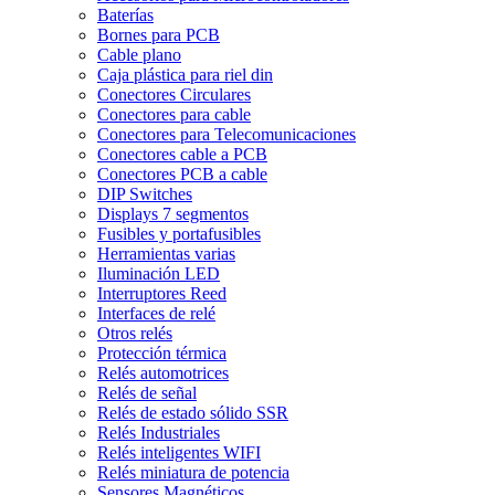
Baterías
Bornes para PCB
Cable plano
Caja plástica para riel din
Conectores Circulares
Conectores para cable
Conectores para Telecomunicaciones
Conectores cable a PCB
Conectores PCB a cable
DIP Switches
Displays 7 segmentos
Fusibles y portafusibles
Herramientas varias
Iluminación LED
Interruptores Reed
Interfaces de relé
Otros relés
Protección térmica
Relés automotrices
Relés de señal
Relés de estado sólido SSR
Relés Industriales
Relés inteligentes WIFI
Relés miniatura de potencia
Sensores Magnéticos