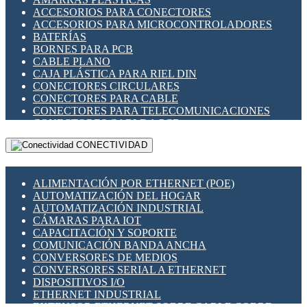
ENCHUFES INDUSTRIALES
ACCESORIOS PARA CONECTORES
INDICADORES PARA PANEL
ACCESORIOS PARA MICROCONTROLADORES
INTERFACES DE RELÉ
BATERÍAS
INTERRUPTORES FIN DE CARRERA
BORNES PARA PCB
LLAVES CONMUTADORAS
CABLE PLANO
MEDIDORES DE ENERGÍA Y TC'S DE CORRIENTE
CAJA PLÁSTICA PARA RIEL DIN
MOTORES PASO A PASO
CONECTORES CIRCULARES
PANTALLAS HMI
CONECTORES PARA CABLE
PLC -CONTROLADORES LÓGICO PROGRAMABLES
CONECTORES PARA TELECOMUNICACIONES
PROGRAMADORES DE HORARIO
CONECTORES CABLE A PCB
PROTECCIÓN ELÉCTRICA
CONECTORES PCB A CABLE
RELÉS DE PROTECCIÓN
CONECTIVIDAD
DIP SWITCHES
SENSORES CAPACITIVOS
DISPLAYS 7 SEGMENTOS
SENSORES DE POSICIÓN LINEAL
FUSIBLES Y PORTAFUSIBLES
SENSORES FOTOELÉCTRICOS
ALIMENTACIÓN POR ETHERNET (POE)
HERRAMIENTAS VARIAS
SENSORES INDUCTIVOS
AUTOMATIZACIÓN DEL HOGAR
ILUMINACIÓN LED
TEMPORIZADORES
AUTOMATIZACIÓN INDUSTRIAL
INTERRUPTORES REED
VARIACS
CÁMARAS PARA IOT
INTERFACES DE RELÉ
VARIADORES DE FRECUENCIA [VDF]
CAPACITACIÓN Y SOPORTE
OTROS RELÉS
SECCIONADORES - INTERRUPTORES
COMUNICACIÓN BANDA ANCHA
PROTECCIÓN TÉRMICA
MAQUINARIA
CONVERSORES DE MEDIOS
RELÉS AUTOMOTRICES
CONVERSORES SERIAL A ETHERNET
RELÉS DE SEÑAL
DISPOSITIVOS I/O
RELÉS DE ESTADO SÓLIDO SSR
ETHERNET INDUSTRIAL
RELÉS INDUSTRIALES
EXTENSOR ETHERNET SOBRE CABLE COBRE