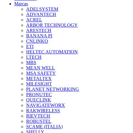
Marcas
ADELSYSTEM
ADVANTECH
ACREL
ARBOR TECHNOLOGY
ARESTECH
BANANA PI
CNLINKO
ETI
HELTEC AUTOMATION
LTECH
MBS
MEAN WELL
MSA SAFETY
METALTEX
MILESIGHT
PLANET NETWORKING
PRONUTEC
QUECLINK
NAVIGATEWORX
RAKWIRELESS
RIEVTECH
ROBUSTEL
SCAME (ITALIA)
SHELLY