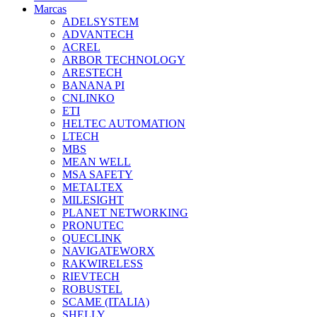
Marcas
ADELSYSTEM
ADVANTECH
ACREL
ARBOR TECHNOLOGY
ARESTECH
BANANA PI
CNLINKO
ETI
HELTEC AUTOMATION
LTECH
MBS
MEAN WELL
MSA SAFETY
METALTEX
MILESIGHT
PLANET NETWORKING
PRONUTEC
QUECLINK
NAVIGATEWORX
RAKWIRELESS
RIEVTECH
ROBUSTEL
SCAME (ITALIA)
SHELLY