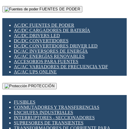
RELÉS INTELIGENTES WIFI
GATEWAY LORAWAN
RELÉS MINIATURA DE POTENCIA
FUENTES DE PODER
GESTIÓN DE REDES
SENSORES MAGNÉTICOS
INFRAESTRUCTURA ETHERCAT
SOPORTE PARA CIRCUITO IMPRESO
PERIFÉRICOS DE RED
SOQUETES PARA RELÉ
AC/DC FUENTES DE PODER
PLACAS MODULARES IOT
SWITCH Y MICROSWITCH
AC/DC CARGADORES DE BATERÍA
SWITCHES Y REDES WIFI
TARJETAS PI
AC/DC DRIVERS LED
SOLUCIONES IOT
UNIÓN Y DERIVACIÓN DE CABLE
DC/DC CONVERTIDORES
SOLUCIONES LORAWAN
DC/DC CONVERTIDORES DRIVER LED
SOLUCIONES RED CELULAR
DC/AC INVERSORES DE ENERGÍA
SEGURIDAD PARA REDES
AC/AC ENERGÍAS RENOVABLES
SWITCHES LAN
ACCESORIOS PARA FUENTES
TELEFONÍA IP (VOIP)
AC/AC VARIADORES DE FRECUENCIA VDF
VIGILANCIA IP (CCTV)
AC/AC UPS ONLINE
MESHTASTIC
PROTECCIÓN
FUSIBLES
CONMUTADORES Y TRANSFERENCIAS
ENCHUFES INDUSTRIALES
INTERRUPTORES - SECCIONADORES
SUPRESORES DE TRANSIENTES
TRANSFORMADORES DE CORRIENTE PARA