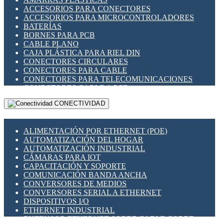
ENCHUFES INDUSTRIALES
ACCESORIOS PARA CONECTORES
INDICADORES PARA PANEL
ACCESORIOS PARA MICROCONTROLADORES
INTERFACES DE RELÉ
BATERÍAS
INTERRUPTORES FIN DE CARRERA
BORNES PARA PCB
LLAVES CONMUTADORAS
CABLE PLANO
MEDIDORES DE ENERGÍA Y TC'S DE CORRIENTE
CAJA PLÁSTICA PARA RIEL DIN
MOTORES PASO A PASO
CONECTORES CIRCULARES
PANTALLAS HMI
CONECTORES PARA CABLE
PLC -CONTROLADORES LÓGICO PROGRAMABLES
CONECTORES PARA TELECOMUNICACIONES
PROGRAMADORES DE HORARIO
CONECTORES CABLE A PCB
PROTECCIÓN ELÉCTRICA
CONECTORES PCB A CABLE
RELÉS DE PROTECCIÓN
CONECTIVIDAD
DIP SWITCHES
SENSORES CAPACITIVOS
DISPLAYS 7 SEGMENTOS
SENSORES DE POSICIÓN LINEAL
FUSIBLES Y PORTAFUSIBLES
SENSORES FOTOELÉCTRICOS
ALIMENTACIÓN POR ETHERNET (POE)
HERRAMIENTAS VARIAS
SENSORES INDUCTIVOS
AUTOMATIZACIÓN DEL HOGAR
ILUMINACIÓN LED
TEMPORIZADORES
AUTOMATIZACIÓN INDUSTRIAL
INTERRUPTORES REED
VARIACS
CÁMARAS PARA IOT
INTERFACES DE RELÉ
VARIADORES DE FRECUENCIA [VDF]
CAPACITACIÓN Y SOPORTE
OTROS RELÉS
SECCIONADORES - INTERRUPTORES
COMUNICACIÓN BANDA ANCHA
PROTECCIÓN TÉRMICA
MAQUINARIA
CONVERSORES DE MEDIOS
RELÉS AUTOMOTRICES
CONVERSORES SERIAL A ETHERNET
RELÉS DE SEÑAL
DISPOSITIVOS I/O
RELÉS DE ESTADO SÓLIDO SSR
ETHERNET INDUSTRIAL
RELÉS INDUSTRIALES
EXTENSOR ETHERNET SOBRE CABLE COBRE