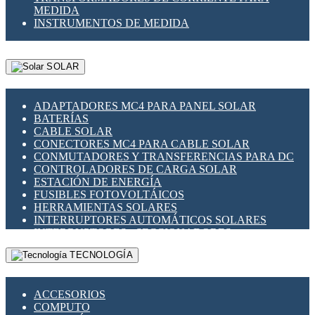
MEDIDA
INSTRUMENTOS DE MEDIDA
SOLAR
ADAPTADORES MC4 PARA PANEL SOLAR
BATERÍAS
CABLE SOLAR
CONECTORES MC4 PARA CABLE SOLAR
CONMUTADORES Y TRANSFERENCIAS PARA DC
CONTROLADORES DE CARGA SOLAR
ESTACIÓN DE ENERGÍA
FUSIBLES FOTOVOLTÁICOS
HERRAMIENTAS SOLARES
INTERRUPTORES AUTOMÁTICOS SOLARES
INTERRUPTORES - SECCIONADORES
FOTOVOLTÁICOS
TECNOLOGÍA
MONTAJE PANEL SOLAR
PORTA FUSIBLES Y SECCIONADORES
FOTOVOLTAICOS
ACCESORIOS
SUPRESOR DE TRANSIENTES SPDS PARA
COMPUTO
APLICACIONES FOTOVOLTAICAS