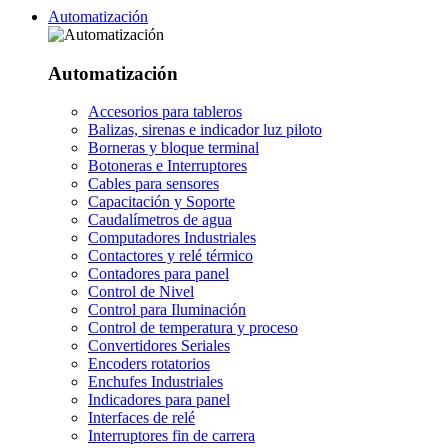
Automatización
Automatización
Accesorios para tableros
Balizas, sirenas e indicador luz piloto
Borneras y bloque terminal
Botoneras e Interruptores
Cables para sensores
Capacitación y Soporte
Caudalímetros de agua
Computadores Industriales
Contactores y relé térmico
Contadores para panel
Control de Nivel
Control para Iluminación
Control de temperatura y proceso
Convertidores Seriales
Encoders rotatorios
Enchufes Industriales
Indicadores para panel
Interfaces de relé
Interruptores fin de carrera