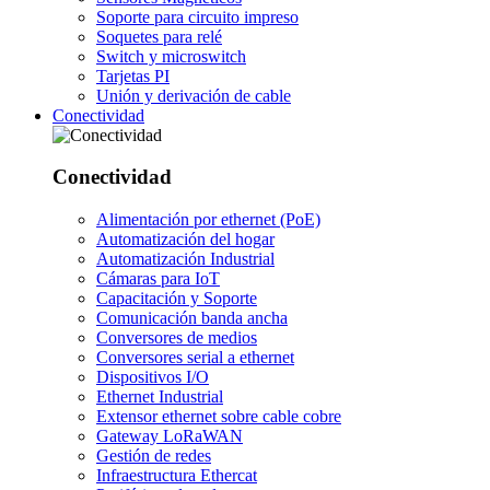
Soporte para circuito impreso
Soquetes para relé
Switch y microswitch
Tarjetas PI
Unión y derivación de cable
Conectividad
Conectividad
Alimentación por ethernet (PoE)
Automatización del hogar
Automatización Industrial
Cámaras para IoT
Capacitación y Soporte
Comunicación banda ancha
Conversores de medios
Conversores serial a ethernet
Dispositivos I/O
Ethernet Industrial
Extensor ethernet sobre cable cobre
Gateway LoRaWAN
Gestión de redes
Infraestructura Ethercat