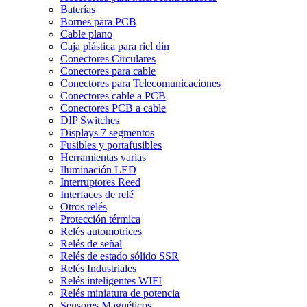
Baterías
Bornes para PCB
Cable plano
Caja plástica para riel din
Conectores Circulares
Conectores para cable
Conectores para Telecomunicaciones
Conectores cable a PCB
Conectores PCB a cable
DIP Switches
Displays 7 segmentos
Fusibles y portafusibles
Herramientas varias
Iluminación LED
Interruptores Reed
Interfaces de relé
Otros relés
Protección térmica
Relés automotrices
Relés de señal
Relés de estado sólido SSR
Relés Industriales
Relés inteligentes WIFI
Relés miniatura de potencia
Sensores Magnéticos