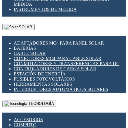
MEDIDA
INSTRUMENTOS DE MEDIDA
SOLAR
ADAPTADORES MC4 PARA PANEL SOLAR
BATERÍAS
CABLE SOLAR
CONECTORES MC4 PARA CABLE SOLAR
CONMUTADORES Y TRANSFERENCIAS PARA DC
CONTROLADORES DE CARGA SOLAR
ESTACIÓN DE ENERGÍA
FUSIBLES FOTOVOLTÁICOS
HERRAMIENTAS SOLARES
INTERRUPTORES AUTOMÁTICOS SOLARES
INTERRUPTORES - SECCIONADORES
FOTOVOLTÁICOS
TECNOLOGÍA
MONTAJE PANEL SOLAR
PORTA FUSIBLES Y SECCIONADORES
FOTOVOLTAICOS
ACCESORIOS
SUPRESOR DE TRANSIENTES SPDS PARA
COMPUTO
APLICACIONES FOTOVOLTAICAS