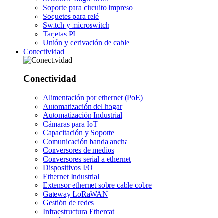
Soporte para circuito impreso
Soquetes para relé
Switch y microswitch
Tarjetas PI
Unión y derivación de cable
Conectividad
Conectividad
Alimentación por ethernet (PoE)
Automatización del hogar
Automatización Industrial
Cámaras para IoT
Capacitación y Soporte
Comunicación banda ancha
Conversores de medios
Conversores serial a ethernet
Dispositivos I/O
Ethernet Industrial
Extensor ethernet sobre cable cobre
Gateway LoRaWAN
Gestión de redes
Infraestructura Ethercat