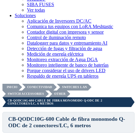
SIBA FUSES
Ver todas
Soluciones
Aplicación de Inversores DC/AC
Comunica tus equipos con LoRA Meshtastic
Contador digital con impresora y sensor
Control de iluminación remoto
Datalogger para datos y entrenamiento AI
Detección de fugas y filtración de agua
Medición de energía eléctrica
Monitoreo extracción de Agua DGA
Monitoreo inteligente de banco de baterías
Porque considerar el uso de drivers LED
Respaldo de energía UPS en tableros
INICIO
CONECTIVIDAD
SWITCHES LAN
SWITCH ACCESSORIES
OTHER
CB-QODC10G-600 CABLE DE FIBRA MONOMODO Q-ODC DE 2
CONECTORES/LC, 6 METROS
CB-QODC10G-600 Cable de fibra monomodo Q-
ODC de 2 conectores/LC, 6 metros