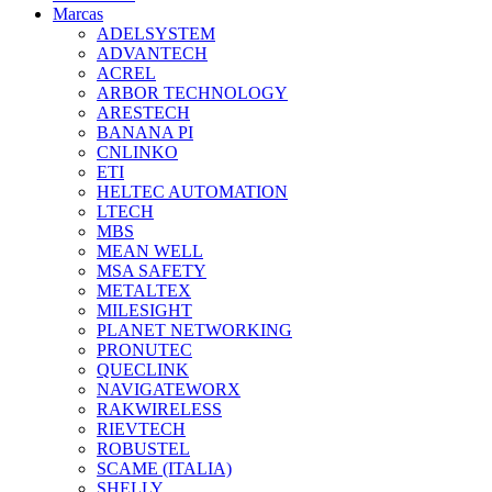
Marcas
ADELSYSTEM
ADVANTECH
ACREL
ARBOR TECHNOLOGY
ARESTECH
BANANA PI
CNLINKO
ETI
HELTEC AUTOMATION
LTECH
MBS
MEAN WELL
MSA SAFETY
METALTEX
MILESIGHT
PLANET NETWORKING
PRONUTEC
QUECLINK
NAVIGATEWORX
RAKWIRELESS
RIEVTECH
ROBUSTEL
SCAME (ITALIA)
SHELLY