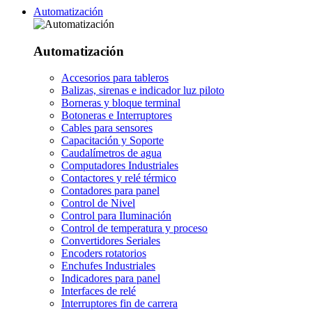
Automatización
Automatización
Accesorios para tableros
Balizas, sirenas e indicador luz piloto
Borneras y bloque terminal
Botoneras e Interruptores
Cables para sensores
Capacitación y Soporte
Caudalímetros de agua
Computadores Industriales
Contactores y relé térmico
Contadores para panel
Control de Nivel
Control para Iluminación
Control de temperatura y proceso
Convertidores Seriales
Encoders rotatorios
Enchufes Industriales
Indicadores para panel
Interfaces de relé
Interruptores fin de carrera