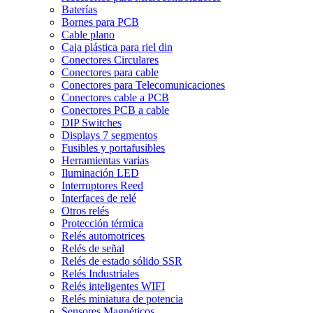
Baterías
Bornes para PCB
Cable plano
Caja plástica para riel din
Conectores Circulares
Conectores para cable
Conectores para Telecomunicaciones
Conectores cable a PCB
Conectores PCB a cable
DIP Switches
Displays 7 segmentos
Fusibles y portafusibles
Herramientas varias
Iluminación LED
Interruptores Reed
Interfaces de relé
Otros relés
Protección térmica
Relés automotrices
Relés de señal
Relés de estado sólido SSR
Relés Industriales
Relés inteligentes WIFI
Relés miniatura de potencia
Sensores Magnéticos