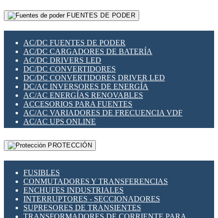
RELÉS INTELIGENTES WIFI
GATEWAY LORAWAN
RELÉS MINIATURA DE POTENCIA
FUENTES DE PODER
GESTIÓN DE REDES
SENSORES MAGNÉTICOS
INFRAESTRUCTURA ETHERCAT
SOPORTE PARA CIRCUITO IMPRESO
PERIFÉRICOS DE RED
SOQUETES PARA RELÉ
AC/DC FUENTES DE PODER
PLACAS MODULARES IOT
SWITCH Y MICROSWITCH
AC/DC CARGADORES DE BATERÍA
SWITCHES Y REDES WIFI
TARJETAS PI
AC/DC DRIVERS LED
SOLUCIONES IOT
UNIÓN Y DERIVACIÓN DE CABLE
DC/DC CONVERTIDORES
SOLUCIONES LORAWAN
DC/DC CONVERTIDORES DRIVER LED
SOLUCIONES RED CELULAR
DC/AC INVERSORES DE ENERGÍA
SEGURIDAD PARA REDES
AC/AC ENERGÍAS RENOVABLES
SWITCHES LAN
ACCESORIOS PARA FUENTES
TELEFONÍA IP (VOIP)
AC/AC VARIADORES DE FRECUENCIA VDF
VIGILANCIA IP (CCTV)
AC/AC UPS ONLINE
MESHTASTIC
PROTECCIÓN
FUSIBLES
CONMUTADORES Y TRANSFERENCIAS
ENCHUFES INDUSTRIALES
INTERRUPTORES - SECCIONADORES
SUPRESORES DE TRANSIENTES
TRANSFORMADORES DE CORRIENTE PARA