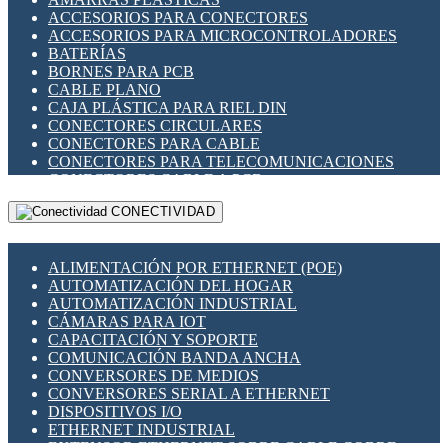
ENCHUFES INDUSTRIALES
ACCESORIOS PARA CONECTORES
INDICADORES PARA PANEL
ACCESORIOS PARA MICROCONTROLADORES
INTERFACES DE RELÉ
BATERÍAS
INTERRUPTORES FIN DE CARRERA
BORNES PARA PCB
LLAVES CONMUTADORAS
CABLE PLANO
MEDIDORES DE ENERGÍA Y TC'S DE CORRIENTE
CAJA PLÁSTICA PARA RIEL DIN
MOTORES PASO A PASO
CONECTORES CIRCULARES
PANTALLAS HMI
CONECTORES PARA CABLE
PLC -CONTROLADORES LÓGICO PROGRAMABLES
CONECTORES PARA TELECOMUNICACIONES
PROGRAMADORES DE HORARIO
CONECTORES CABLE A PCB
PROTECCIÓN ELÉCTRICA
CONECTORES PCB A CABLE
RELÉS DE PROTECCIÓN
CONECTIVIDAD
DIP SWITCHES
SENSORES CAPACITIVOS
DISPLAYS 7 SEGMENTOS
SENSORES DE POSICIÓN LINEAL
FUSIBLES Y PORTAFUSIBLES
SENSORES FOTOELÉCTRICOS
ALIMENTACIÓN POR ETHERNET (POE)
HERRAMIENTAS VARIAS
SENSORES INDUCTIVOS
AUTOMATIZACIÓN DEL HOGAR
ILUMINACIÓN LED
TEMPORIZADORES
AUTOMATIZACIÓN INDUSTRIAL
INTERRUPTORES REED
VARIACS
CÁMARAS PARA IOT
INTERFACES DE RELÉ
VARIADORES DE FRECUENCIA [VDF]
CAPACITACIÓN Y SOPORTE
OTROS RELÉS
SECCIONADORES - INTERRUPTORES
COMUNICACIÓN BANDA ANCHA
PROTECCIÓN TÉRMICA
MAQUINARIA
CONVERSORES DE MEDIOS
RELÉS AUTOMOTRICES
CONVERSORES SERIAL A ETHERNET
RELÉS DE SEÑAL
DISPOSITIVOS I/O
RELÉS DE ESTADO SÓLIDO SSR
ETHERNET INDUSTRIAL
RELÉS INDUSTRIALES
EXTENSOR ETHERNET SOBRE CABLE COBRE