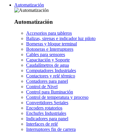
Automatización
Automatización
Accesorios para tableros
Balizas, sirenas e indicador luz piloto
Borneras y bloque terminal
Botoneras e Interruptores
Cables para sensores
Capacitación y Soporte
Caudalímetros de agua
Computadores Industriales
Contactores y relé térmico
Contadores para panel
Control de Nivel
Control para Iluminación
Control de temperatura y proceso
Convertidores Seriales
Encoders rotatorios
Enchufes Industriales
Indicadores para panel
Interfaces de relé
Interruptores fin de carrera