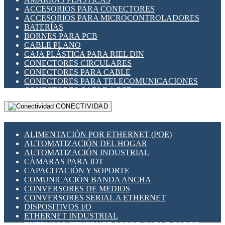
ENCHUFES INDUSTRIALES
ACCESORIOS PARA CONECTORES
INDICADORES PARA PANEL
ACCESORIOS PARA MICROCONTROLADORES
INTERFACES DE RELÉ
BATERÍAS
INTERRUPTORES FIN DE CARRERA
BORNES PARA PCB
LLAVES CONMUTADORAS
CABLE PLANO
MEDIDORES DE ENERGÍA Y TC'S DE CORRIENTE
CAJA PLÁSTICA PARA RIEL DIN
MOTORES PASO A PASO
CONECTORES CIRCULARES
PANTALLAS HMI
CONECTORES PARA CABLE
PLC -CONTROLADORES LÓGICO PROGRAMABLES
CONECTORES PARA TELECOMUNICACIONES
PROGRAMADORES DE HORARIO
CONECTORES CABLE A PCB
PROTECCIÓN ELÉCTRICA
CONECTORES PCB A CABLE
RELÉS DE PROTECCIÓN
CONECTIVIDAD
DIP SWITCHES
SENSORES CAPACITIVOS
DISPLAYS 7 SEGMENTOS
SENSORES DE POSICIÓN LINEAL
FUSIBLES Y PORTAFUSIBLES
SENSORES FOTOELÉCTRICOS
ALIMENTACIÓN POR ETHERNET (POE)
HERRAMIENTAS VARIAS
SENSORES INDUCTIVOS
AUTOMATIZACIÓN DEL HOGAR
ILUMINACIÓN LED
TEMPORIZADORES
AUTOMATIZACIÓN INDUSTRIAL
INTERRUPTORES REED
VARIACS
CÁMARAS PARA IOT
INTERFACES DE RELÉ
VARIADORES DE FRECUENCIA [VDF]
CAPACITACIÓN Y SOPORTE
OTROS RELÉS
SECCIONADORES - INTERRUPTORES
COMUNICACIÓN BANDA ANCHA
PROTECCIÓN TÉRMICA
MAQUINARIA
CONVERSORES DE MEDIOS
RELÉS AUTOMOTRICES
CONVERSORES SERIAL A ETHERNET
RELÉS DE SEÑAL
DISPOSITIVOS I/O
RELÉS DE ESTADO SÓLIDO SSR
ETHERNET INDUSTRIAL
RELÉS INDUSTRIALES
EXTENSOR ETHERNET SOBRE CABLE COBRE