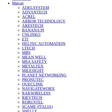
Marcas
ADELSYSTEM
ADVANTECH
ACREL
ARBOR TECHNOLOGY
ARESTECH
BANANA PI
CNLINKO
ETI
HELTEC AUTOMATION
LTECH
MBS
MEAN WELL
MSA SAFETY
METALTEX
MILESIGHT
PLANET NETWORKING
PRONUTEC
QUECLINK
NAVIGATEWORX
RAKWIRELESS
RIEVTECH
ROBUSTEL
SCAME (ITALIA)
SHELLY