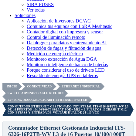
SIBA FUSES
Ver todas
Soluciones
Aplicación de Inversores DC/AC
Comunica tus equipos con LoRA Meshtastic
Contador digital con impresora y sensor
Control de iluminación remoto
Datalogger para datos y entrenamiento AI
Detección de fugas y filtración de agua
Medición de energía eléctrica
Monitoreo extracción de Agua DGA
Monitoreo inteligente de banco de baterías
Porque considerar el uso de drivers LED
Respaldo de energía UPS en tableros
INICIO
CONECTIVIDAD
ETHERNET INDUSTRIAL
SWITCH ADMINISTRABLE RIEL DIN
L2+ RING MANAGED GIGABIT ETHERNET SWITCH
CONMUTADOR ETHERNET GESTIONADO INDUSTRIAL ITS-6326-16P2TB-WV L3
DE 16 PUERTOS 10/100/1000T 802.3AT POE+ M12 + 2 PUERTOS 10GBASE-T M12
CON BYPASS Y ENTRADA DE VOLTAJE DUAL DE 24-110 VCC
Conmutador Ethernet Gestionado Industrial ITS-
6326-16P2TB-WV L3 de 16 Puertos 10/100/1000T