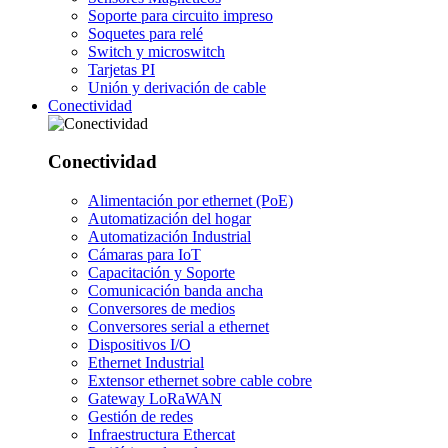
Soporte para circuito impreso
Soquetes para relé
Switch y microswitch
Tarjetas PI
Unión y derivación de cable
Conectividad
Conectividad
Alimentación por ethernet (PoE)
Automatización del hogar
Automatización Industrial
Cámaras para IoT
Capacitación y Soporte
Comunicación banda ancha
Conversores de medios
Conversores serial a ethernet
Dispositivos I/O
Ethernet Industrial
Extensor ethernet sobre cable cobre
Gateway LoRaWAN
Gestión de redes
Infraestructura Ethercat