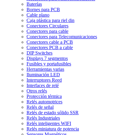
Baterías
Bornes para PCB
Cable plano
Caja plástica para riel din
Conectores Circulares
Conectores para cable
Conectores para Telecomunicaciones
Conectores cable a PCB
Conectores PCB a cable
DIP Switches
Displays 7 segmentos
Fusibles y portafusibles
Herramientas varias
Iluminación LED
Interruptores Reed
Interfaces de relé
Otros relés
Protección térmica
Relés automotrices
Relés de señal
Relés de estado sólido SSR
Relés Industriales
Relés inteligentes WIFI
Relés miniatura de potencia
Sensores Magnéticos