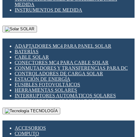
MEDIDA
INSTRUMENTOS DE MEDIDA
SOLAR
ADAPTADORES MC4 PARA PANEL SOLAR
BATERÍAS
CABLE SOLAR
CONECTORES MC4 PARA CABLE SOLAR
CONMUTADORES Y TRANSFERENCIAS PARA DC
CONTROLADORES DE CARGA SOLAR
ESTACIÓN DE ENERGÍA
FUSIBLES FOTOVOLTÁICOS
HERRAMIENTAS SOLARES
INTERRUPTORES AUTOMÁTICOS SOLARES
INTERRUPTORES - SECCIONADORES
FOTOVOLTÁICOS
TECNOLOGÍA
MONTAJE PANEL SOLAR
PORTA FUSIBLES Y SECCIONADORES
FOTOVOLTAICOS
ACCESORIOS
SUPRESOR DE TRANSIENTES SPDS PARA
COMPUTO
APLICACIONES FOTOVOLTAICAS