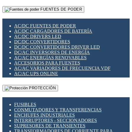
RELÉS INTELIGENTES WIFI
GATEWAY LORAWAN
RELÉS MINIATURA DE POTENCIA
FUENTES DE PODER
GESTIÓN DE REDES
SENSORES MAGNÉTICOS
INFRAESTRUCTURA ETHERCAT
SOPORTE PARA CIRCUITO IMPRESO
PERIFÉRICOS DE RED
SOQUETES PARA RELÉ
AC/DC FUENTES DE PODER
PLACAS MODULARES IOT
SWITCH Y MICROSWITCH
AC/DC CARGADORES DE BATERÍA
SWITCHES Y REDES WIFI
TARJETAS PI
AC/DC DRIVERS LED
SOLUCIONES IOT
UNIÓN Y DERIVACIÓN DE CABLE
DC/DC CONVERTIDORES
SOLUCIONES LORAWAN
DC/DC CONVERTIDORES DRIVER LED
SOLUCIONES RED CELULAR
DC/AC INVERSORES DE ENERGÍA
SEGURIDAD PARA REDES
AC/AC ENERGÍAS RENOVABLES
SWITCHES LAN
ACCESORIOS PARA FUENTES
TELEFONÍA IP (VOIP)
AC/AC VARIADORES DE FRECUENCIA VDF
VIGILANCIA IP (CCTV)
AC/AC UPS ONLINE
MESHTASTIC
PROTECCIÓN
FUSIBLES
CONMUTADORES Y TRANSFERENCIAS
ENCHUFES INDUSTRIALES
INTERRUPTORES - SECCIONADORES
SUPRESORES DE TRANSIENTES
TRANSFORMADORES DE CORRIENTE PARA